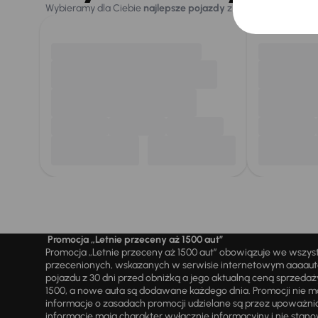
Wybieramy dla Ciebie
najlepsze pojazdy
z naszej oferty. Kupi
Promocja „Letnie przeceny aż 1500 aut”
Promocja „Letnie przeceny aż 1500 aut” obowiązuje we wszy
przecenionych, wskazanych w serwisie internetowym aaaauto.
pojazdu z 30 dni przed obniżką a jego aktualną ceną sprzeda
1500, a nowe auta są dodawane każdego dnia. Promocji nie m
informacje o zasadach promocji udzielane są przez upowa
informacje mają charakter wyłącznie informacyjny i nie stanow