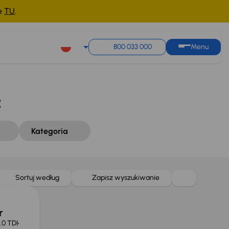
ne
TU
.
Sortuj według
Zapisz wyszukiwanie
800 033 000
Menu
ż
Kategoria
Sortuj według
Zapisz wyszukiwanie
r
.0 TDI