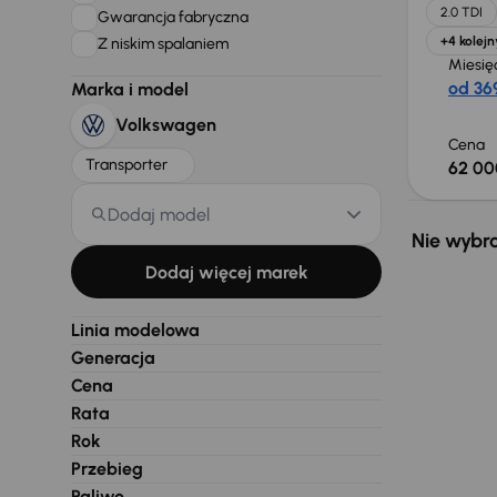
2.0 TDI
Gwarancja fabryczna
+4 kolejn
Z niskim spalaniem
Miesię
od 369
Marka i model
Volkswagen
Cena
Transporter
62 00
Dodaj model
Nie wybra
Dodaj więcej marek
Linia modelowa
Generacja
Cena
Rata
Rok
Przebieg
Paliwo