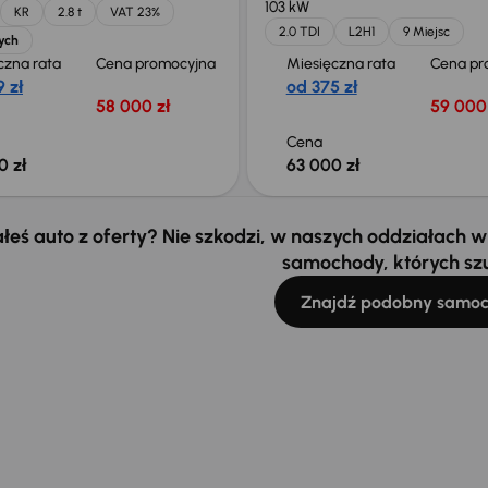
103 kW
KR
2.8 t
VAT 23%
2.0 TDI
L2H1
9 Miejsc
ych
czna rata
Cena promocyjna
Miesięczna rata
Cena pr
 zł
od 375 zł
58 000 zł
59 000 
Cena
0 zł
63 000 zł
łeś auto z oferty? Nie szkodzi, w naszych oddziałach
samochody, których sz
Znajdź podobny samo