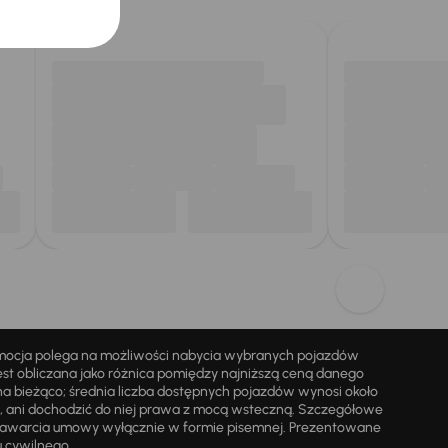
omocja polega na możliwości nabycia wybranych pojazdów
st obliczana jako różnica pomiędzy najniższą ceną danego
na bieżąco; średnia liczba dostępnych pojazdów wynosi około
i, ani dochodzić do niej prawa z mocą wsteczną. Szczegółowe
zawarcia umowy wyłącznie w formie pisemnej. Prezentowane
u cywilnego.