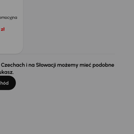
omocyjna
zł
 w Czechach i na Słowacji możemy mieć podobne
ukasz.
chód