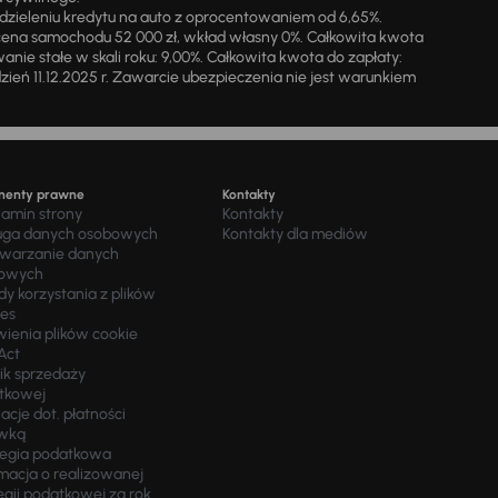
zieleniu kredytu na auto z oprocentowaniem od 6,65%.
cena samochodu 52 000 zł, wkład własny 0%. Całkowita kwota
ie stałe w skali roku: 9,00%. Całkowita kwota do zapłaty:
a dzień 11.12.2025 r. Zawarcie ubezpieczenia nie jest warunkiem
menty prawne
Kontakty
lamin strony
Kontakty
uga danych osobowych
Kontakty dla mediów
twarzanie danych
owych
y korzystania z plików
ies
wienia plików cookie
Act
ik sprzedaży
tkowej
acje dot. płatności
wką
tegia podatkowa
macja o realizowanej
egii podatkowej za rok