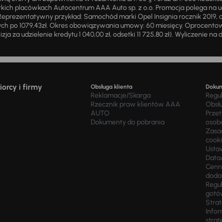
ich placówkach Autocentrum AAA Auto sp. z o.o. Promocja polega na ud
eprezentatywny przykład: Samochód marki Opel Insignia rocznik 2019, 
ch po 1079,43zł. Okres obowiązywania umowy: 60 miesięcy. Oprocentowan
zja za udzielenie kredytu 1 040,00 zł, odsetki 11 725,80 zł). Wyliczenie n
orcy i firmy
Obsługa klienta
Doku
Reklamacje/Skarga
Regu
Rzecznik praw klientów AAA
Obsł
AUTO
Prze
Dokumenty do pobrania
osob
Zasad
cook
Usta
Data
Cenn
doda
Regul
gotó
Stra
Infor
strat