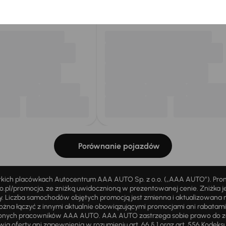
my dla Ciebie
do 400 pojazdów
każdego dnia.
Porównanie pojazdów
stkich placówkach Autocentrum AAA AUTO Sp. z o.o. („AAA AUTO”). Pr
pl/promocja, ze zniżką uwidocznioną w prezentowanej cenie. Zniżka je
ży. Liczba samochodów objętych promocją jest zmienna i aktualizowana 
ożna łączyć z innymi aktualnie obowiązującymi promocjami ani rabatam
żnionych pracowników AAA AUTO. AAA AUTO zastrzega sobie prawo do 
ią oferty ani zapewnienia w rozumieniu art. 66 § 1 oraz art. 556 Kodeks