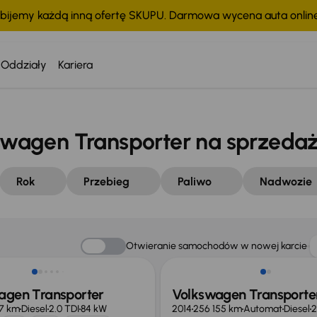
bijemy każdą inną ofertę SKUPU. Darmowa wycena auta onli
Oddziały
Kariera
wagen Transporter na sprzeda
Rok
Przebieg
Paliwo
Nadwozie
ość odliczenia VAT
Otwieranie samochodów w nowej karcie
agen Transporter
Volkswagen Transporte
17 km
Diesel
2.0 TDI
84 kW
2014
256 155 km
Automat
Diesel
2