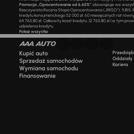
Promocja „Oprocentowanie od 6,65%”
obowiązuje we wszystk
Rzeczywista Roczna Stopa Oprocentowania („RRSO“): 9,81%. R
kredytu konsumenckiego 52 000 zł, 60 miesięcznych rat równy
64 765,80 zł. Całkowity koszt kredytu: 12 765,80 zł (w tym prowi
udzielenia kredytu.
Pokaż wszystko
Kupić auto
Przedsiębi
Oddziały
Sprzedaż samochodów
Kariera
Wymiana samochodu
Finansowanie