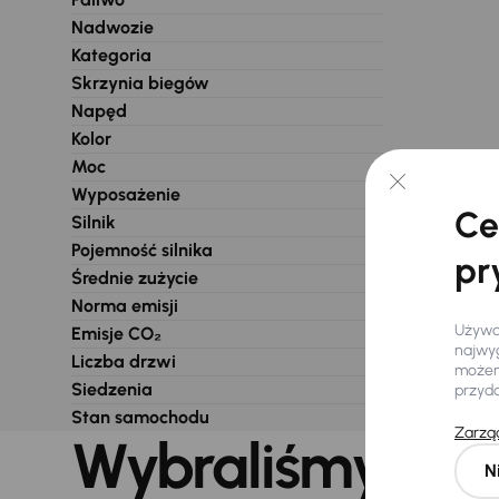
Nadwozie
Kategoria
Skrzynia biegów
Napęd
Kolor
Moc
Wyposażenie
Ce
Silnik
Pojemność silnika
pr
Średnie zużycie
Norma emisji
Używam
Emisje CO₂
najwyg
Liczba drzwi
możemy
Siedzenia
przyd
Stan samochodu
Zarząd
Wybraliśmy dla 
N