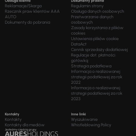
Obsługa klienta
Dokumenty prawne
Reklamacje/Skarga
Regulamin strony
Rzecznik praw klientów AAA
Obsługa danych osobowych
AUTO
Przetwarzanie danych
Dokumenty do pobrania
osobowych
Zasady korzystania z plików
cookies
Ustawienia plików cookie
DataAct
Cennik sprzedaży dodatkowej
Regulacje dot. płatności
gotówką
Strategia podatkowa
Informacja o realizowanej
strategii podatkowej za rok
2022
Informacja o realizowanej
strategii podatkowej za rok
2023
Kontakty
Inne linki
Kontakty
Wyszukiwanie
Kontakty dla mediów
Whistleblowing Policy
Jesteśmy częścią grupy