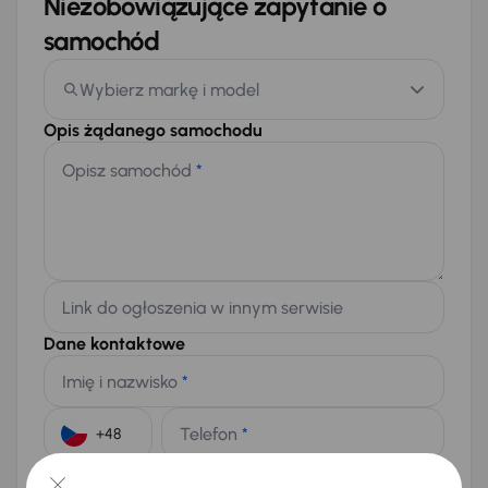
Niezobowiązujące zapytanie o
samochód
Wybierz markę i model
Opis żądanego samochodu
Opisz samochód
*
Link do ogłoszenia w innym serwisie
Dane kontaktowe
Imię i nazwisko
*
Telefon
*
+48
E-mail
*