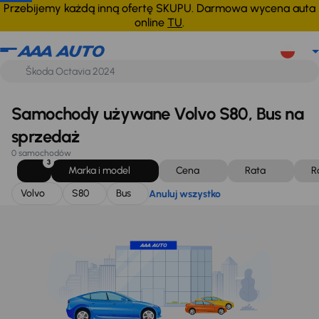
Volvo
S80
Bus
Anuluj wszystko
Przebijemy każdą inną ofertę SKUPU. Darmowa wycena auta
online
TU
.
Samochody używane Volvo S80, Bus na
sprzedaż
0 samochodów
3
Marka i model
Cena
Rata
R
Volvo
S80
Bus
Anuluj wszystko