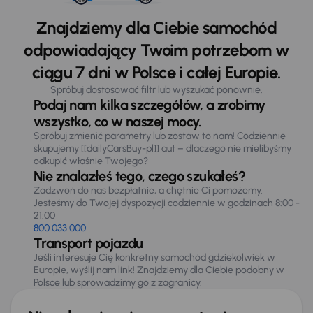
Znajdziemy dla Ciebie samochód
odpowiadający Twoim potrzebom w
ciągu 7 dni w Polsce i całej Europie.
Spróbuj dostosować filtr lub wyszukać ponownie.
Podaj nam kilka szczegółów, a zrobimy
wszystko, co w naszej mocy.
Spróbuj zmienić parametry lub zostaw to nam! Codziennie
skupujemy [[dailyCarsBuy-pl]] aut – dlaczego nie mielibyśmy
odkupić właśnie Twojego?
Nie znalazłeś tego, czego szukałeś?
Zadzwoń do nas bezpłatnie, a chętnie Ci pomożemy.
Jesteśmy do Twojej dyspozycji codziennie w godzinach 8:00 -
21:00
800 033 000
Transport pojazdu
Jeśli interesuje Cię konkretny samochód gdziekolwiek w
Europie, wyślij nam link! Znajdziemy dla Ciebie podobny w
Polsce lub sprowadzimy go z zagranicy.