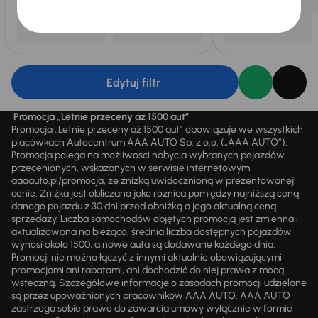
Edytuj filtr
Promocja „Letnie przeceny aż 1500 aut”
Promocja „Letnie przeceny aż 1500 aut” obowiązuje we wszystkich
placówkach Autocentrum AAA AUTO Sp. z o.o. („AAA AUTO”).
Promocja polega na możliwości nabycia wybranych pojazdów
przecenionych, wskazanych w serwisie internetowym
aaaauto.pl/promocja, ze zniżką uwidocznioną w prezentowanej
cenie. Zniżka jest obliczana jako różnica pomiędzy najniższą ceną
danego pojazdu z 30 dni przed obniżką a jego aktualną ceną
sprzedaży. Liczba samochodów objętych promocją jest zmienna i
aktualizowana na bieżąco; średnia liczba dostępnych pojazdów
wynosi około 1500, a nowe auta są dodawane każdego dnia.
Promocji nie można łączyć z innymi aktualnie obowiązującymi
promocjami ani rabatami, ani dochodzić do niej prawa z mocą
wsteczną. Szczegółowe informacje o zasadach promocji udzielane
są przez upoważnionych pracowników AAA AUTO. AAA AUTO
zastrzega sobie prawo do zawarcia umowy wyłącznie w formie