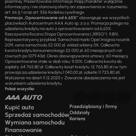
pisemnej. Prezentowane informacje mają charakter wyłącznie
informacyjny i nie stanowią oferty ani zapewnienia w rozumieniu
art. 66 § 1 oraz art. 556 Kodeksu cywilnego.
Promocja „Oprocentowanie od 6,65%”
obowiązuje we wszystkich
placówkach Autocentrum AAA Auto sp. z o.o. Promocja polega na
udzieleniu kredytu na auto z oprocentowaniem od 6,65%.
Rzeczywista Roczna Stopa Oprocentowania („RRSO“): 9,81%.
Reprezentatywny przykład: Samochód marki Opel Insignia rocznik
2019, cena samochodu 52 000 zł, wkład własny 0%. Całkowita
kwota kredytu konsumenckiego 52 000 zł, 60 miesięcznych rat
równych po 1079,43zł. Okres obowiązywania umowy: 60 miesięcy.
Oprocentowanie stałe w skali roku: 9,00%. Całkowita kwota do
zapłaty: 64 765,80 zł. Całkowity koszt kredytu: 12 765,80 zł (w tym
prowizja za udzielenie kredytu 1 040,00 zł, odsetki 11 725,80 zł).
Wyliczenie na dzień 11.12.2025 r. Zawarcie ubezpieczenia nie jest
warunkiem udzielenia kredytu.
Pokaż wszystko
Kupić auto
Przedsiębiorcy i firmy
Oddziały
Sprzedaż samochodów
Kariera
Wymiana samochodu
Finansowanie