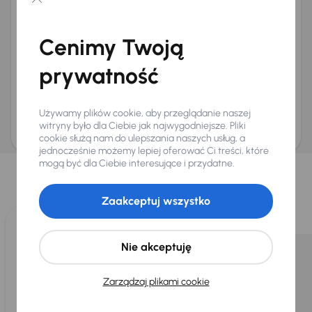
Chcę otrzymywać informacje o ofertach rabatowych
Na e-mail
(opcjonalnie)
Cenimy Twoją
Na numer telefonu
(opcjonalnie)
prywatność
Wyślij zapytanie
Zwracamy uwagę, że umówienie spotkania nie jest równoznaczne z rezerwacją
ani zagwarantowaną dostępnością pojazdu. AURES Holdings a.s., z siedzibą
Używamy plików cookie, aby przeglądanie naszej
Dopraváků 874/15, Čimice, 184 00 Praga 8, będzie przechowywać i przetwarzać
Twoje dane osobowe zgodnie z zasadami ochrony i przetwarzania
danych
witryny było dla Ciebie jak najwygodniejsze. Pliki
osobowych
.
cookie służą nam do ulepszania naszych usług, a
jednocześnie możemy lepiej oferować Ci treści, które
Wybraliśmy dla Ciebie
mogą być dla Ciebie interesujące i przydatne.
Wybieramy dla Ciebie
najlepsze pojazdy
z naszej oferty. Kupimy
dla Ciebie
do 400 pojazdów
każdego dnia.
Zaakceptuj wszystko
Nie akceptuję
Zarządzaj plikami cookie