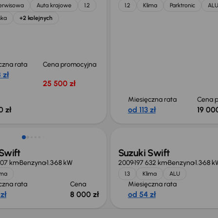
serwisowa
Auta krajowe
1.2
1.2
Klima
Parktronic
AL
ska
+2 kolejnych
czna rata
Cena promocyjna
 zł
25 500 zł
Miesięczna rata
Cena p
0 zł
od 113 zł
19 000
Świeżo skupione
Swift
Suzuki Swift
607 km
Benzyna
1.3
68 kW
2009
197 632 km
Benzyna
1.3
68 k
ima
1.3
Klima
ALU
czna rata
Cena
Miesięczna rata
zł
8 000 zł
od 54 zł