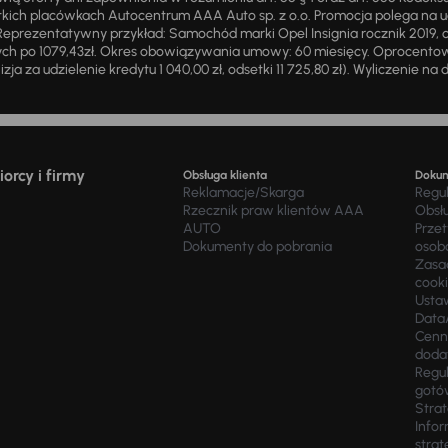
ich placówkach Autocentrum AAA Auto sp. z o.o. Promocja polega na ud
eprezentatywny przykład: Samochód marki Opel Insignia rocznik 2019, 
ch po 1079,43zł. Okres obowiązywania umowy: 60 miesięcy. Oprocentowan
zja za udzielenie kredytu 1 040,00 zł, odsetki 11 725,80 zł). Wyliczenie n
orcy i firmy
Obsługa klienta
Doku
Reklamacje/Skarga
Regu
Rzecznik praw klientów AAA
Obsł
AUTO
Prze
Dokumenty do pobrania
osob
Zasad
cook
Usta
Data
Cenn
doda
Regul
gotó
Stra
Infor
strat