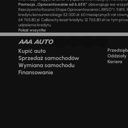
Promocja „Oprocentowanie od 6,65%”
obowiązuje we wszystk
Rzeczywista Roczna Stopa Oprocentowania („RRSO“): 9,81%. R
kredytu konsumenckiego 52 000 zł, 60 miesięcznych rat równy
64 765,80 zł. Całkowity koszt kredytu: 12 765,80 zł (w tym prowi
udzielenia kredytu.
Pokaż wszystko
Kupić auto
Przedsiębi
Oddziały
Sprzedaż samochodów
Kariera
Wymiana samochodu
Finansowanie