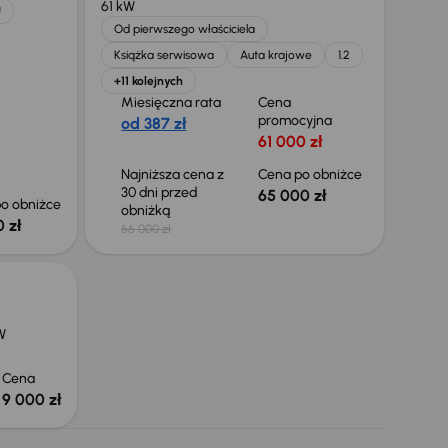
61 kW
U
Od pierwszego właściciela
Książka serwisowa
Auta krajowe
1.2
+11 kolejnych
Miesięczna rata
Cena
promocyjna
od 387 zł
61 000 zł
Najniższa cena z
Cena po obniżce
30 dni przed
65 000 zł
o obniżce
obniżką
 zł
66 000 zł
W
Cena
9 000 zł