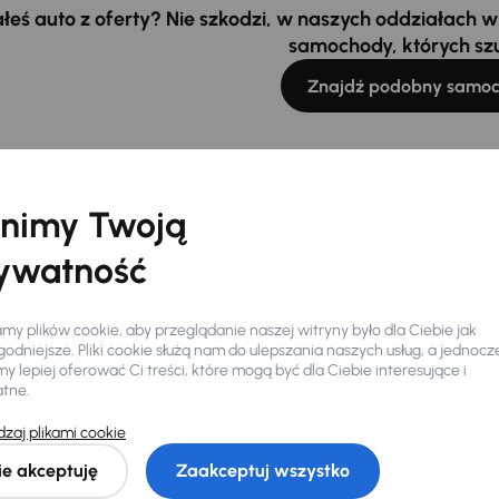
łeś auto z oferty? Nie szkodzi, w naszych oddziałach
samochody, których sz
Znajdź podobny samo
nimy Twoją
ywatność
y plików cookie, aby przeglądanie naszej witryny było dla Ciebie jak
odniejsze. Pliki cookie służą nam do ulepszania naszych usług, a jednocz
 lepiej oferować Ci treści, które mogą być dla Ciebie interesujące i
atne.
zaj plikami cookie
Ciebie
ie akceptuję
Zaakceptuj wszystko