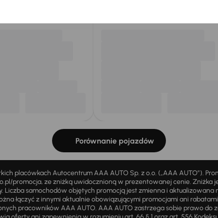
my dla Ciebie
do 400 pojazdów
każdego dnia.
Porównanie pojazdów
stkich placówkach Autocentrum AAA AUTO Sp. z o.o. („AAA AUTO”). Pr
pl/promocja, ze zniżką uwidocznioną w prezentowanej cenie. Zniżka je
ży. Liczba samochodów objętych promocją jest zmienna i aktualizowana 
ożna łączyć z innymi aktualnie obowiązującymi promocjami ani rabatam
żnionych pracowników AAA AUTO. AAA AUTO zastrzega sobie prawo do 
ią oferty ani zapewnienia w rozumieniu art. 66 § 1 oraz art. 556 Kodeks