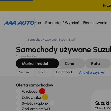
Prze
Szukam:
Suzuki
Swift
Hatchback
Anuluj wszystko
Kup
Sprzedaj / Wymień
Finansowanie
Samochody używane
Suzuki
Swift
Samochody używane Suzuki
5 samochodów
Marka i model
Cena
Rata
Suzuki
Swift
Hatchback
Anuluj wszystko
Świeżo
Oferta samochodów
Po rabacie
Extra zniżka
Suzuki 
Świeżo skupione
2016
140 9
Z odliczeniem VAT