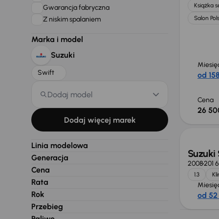
Książka 
Gwarancja fabryczna
Salon Pol
Z niskim spalaniem
Marka i model
Suzuki
Miesię
Swift
od 158
Dodaj model
Cena
26 50
Dodaj więcej marek
Linia modelowa
Suzuki 
Generacja
2008
201 
Cena
1.3
Kl
Rata
Miesię
Rok
od 52 
Przebieg
Paliwo