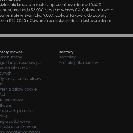
zieleniu kredytu na auto z oprocentowaniem od 6,65%.
cena samochodu 52 000 zł, wkład własny 0%. Całkowita kwota
ie stałe w skali roku: 9,00%. Całkowita kwota do zapłaty:
a dzień 11.12.2025 r. Zawarcie ubezpieczenia nie jest warunkiem
menty prawne
Kontakty
lamin strony
Kontakty
uga danych osobowych
Kontakty dla mediów
twarzanie danych
owych
y korzystania z plików
ies
wienia plików cookie
Act
ik sprzedaży
tkowej
acje dot. płatności
wką
tegia podatkowa
macja o realizowanej
egii podatkowej za rok