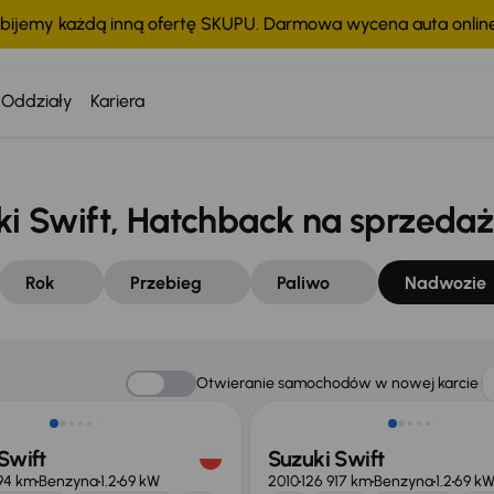
bijemy każdą inną ofertę SKUPU. Darmowa wycena auta onli
Oddziały
Kariera
 Swift, Hatchback na sprzedaż
Rok
Przebieg
Paliwo
Nadwozie
 skupione
Taniej o 500 zł
Otwieranie samochodów w nowej karcie
Swift
Suzuki Swift
94 km
Benzyna
1.2
69 kW
2010
126 917 km
Benzyna
1.2
69 k