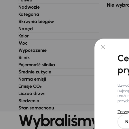
Nie wybra
Nadwozie
Kategoria
Skrzynia biegów
Napęd
Kolor
Moc
Wyposażenie
Ce
Silnik
Pojemność silnika
pr
Średnie zużycie
Norma emisji
Używam
Emisje CO₂
najwyg
Liczba drzwi
możemy
Siedzenia
przyd
Stan samochodu
Zarząd
Wybraliśmy dla 
N