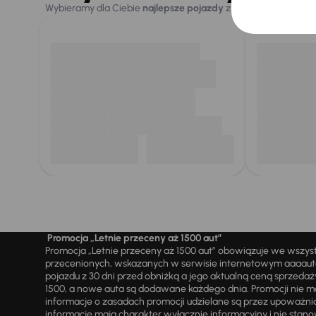
Wybieramy dla Ciebie
najlepsze pojazdy
z naszej oferty. Kupi
Promocja „Letnie przeceny aż 1500 aut”
Promocja „Letnie przeceny aż 1500 aut” obowiązuje we wszy
przecenionych, wskazanych w serwisie internetowym aaaauto.
pojazdu z 30 dni przed obniżką a jego aktualną ceną sprzeda
1500, a nowe auta są dodawane każdego dnia. Promocji nie m
informacje o zasadach promocji udzielane są przez upowa
informacje mają charakter wyłącznie informacyjny i nie stanow