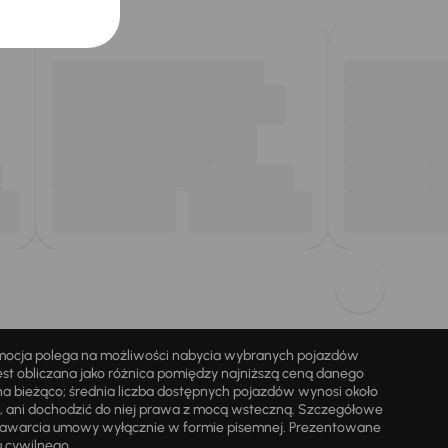
omocja polega na możliwości nabycia wybranych pojazdów
st obliczana jako różnica pomiędzy najniższą ceną danego
na bieżąco; średnia liczba dostępnych pojazdów wynosi około
i, ani dochodzić do niej prawa z mocą wsteczną. Szczegółowe
zawarcia umowy wyłącznie w formie pisemnej. Prezentowane
u cywilnego.