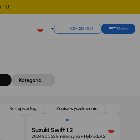
ne
TU
.
Sortuj według
Zapisz wyszukiwanie
800 033 000
Menu
Kategoria
Taniej o 1 000 zł
Sortuj według
Zapisz wyszukiwanie
Suzuki Swift 1.2
W
2024
20 553 km
Benzyna + Hybryda
1.2