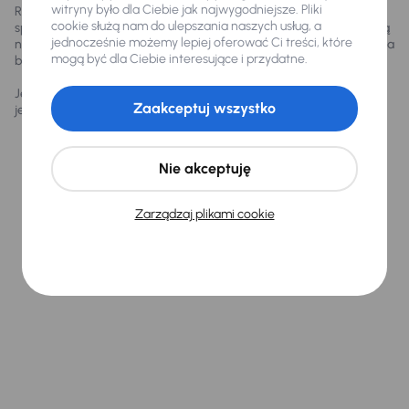
witryny było dla Ciebie jak najwygodniejsze. Pliki
Różni producenci prezentują tę rezerwę na różne sposoby, co
cookie służą nam do ulepszania naszych usług, a
sprawia, że wartości wejściowe używane do obliczenia SoH mogą
jednocześnie możemy lepiej oferować Ci treści, które
nie odpowiadać rzeczywistości ani faktycznemu spadkowi zdrowia
mogą być dla Ciebie interesujące i przydatne.
baterii.
Jedynym sposobem, aby poznać rzeczywistą kondycję baterii, jest
Zaakceptuj wszystko
jej niezależna ocena — Aviloo SoH.
Nie akceptuję
Dwie perspektywy,
Zarządzaj plikami cookie
jedna pewność: SoH
producenta i
niezależny wynik
Aviloo.
Dzięki temu masz precyzyjne informacje o
realnej kondycji akumulatorów we