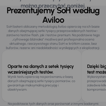
można przeczytać poniżej.
Prezentujemy SoH według
Aviloo
Główne korzyści
Oferta samochodów ECO
SoH baterii obliczany metodologią Aviloo opiera się na ich bazie
danych obejmującej setki tysięcy przeprowadzonych testów-
zarówno testów flash, jak i testów premium. Na podstawie tego
„cyfrowego bliźniaka” możliwa jest profesjonalna ocena
aktualnego, rzeczywistego stanu SoH w krótkim czasie, bez
buforów, rezerw ani niedokładności wynikających z eksploatacji.
Oparte na danych z setek tysięcy
Dzięki b
wcześniejszych testów.
test może
Wynik testu opiera się na porównaniu z bazą
Wykorzystan
danych obejmującą setki tysięcy pomiarów, co
przeprowadz
gwarantuje maksymalną precyzję i
zaledwie kil
obiektywizm.
kompromisów 
Na podstawie tych danych oraz porównań z innymi badanymi