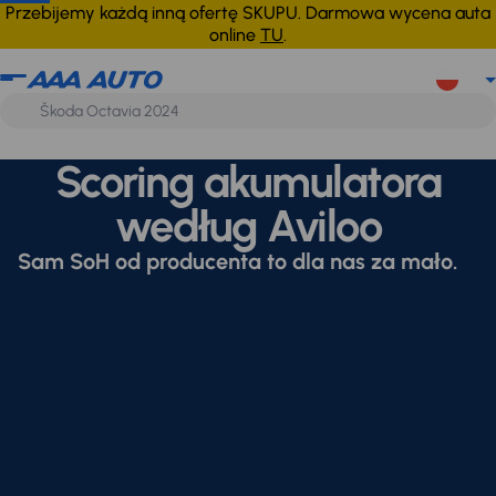
Przebijemy każdą inną ofertę SKUPU. Darmowa wycena auta
online
TU
.
Scoring akumulatora
według Aviloo
Sam SoH od producenta to dla nas za mało.