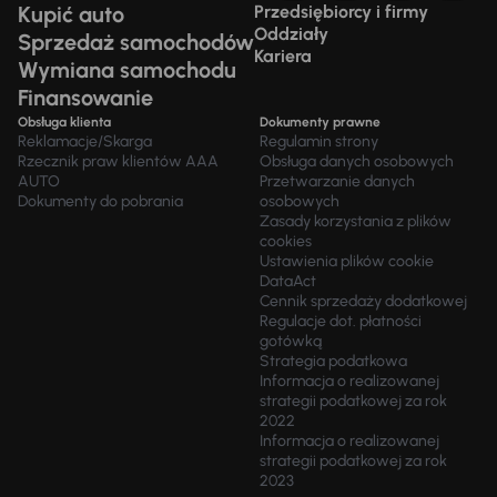
Kupić auto
Przedsiębiorcy i firmy
Oddziały
Sprzedaż samochodów
Kariera
Wymiana samochodu
Finansowanie
Obsługa klienta
Dokumenty prawne
Reklamacje/Skarga
Regulamin strony
Rzecznik praw klientów AAA
Obsługa danych osobowych
AUTO
Przetwarzanie danych
Dokumenty do pobrania
osobowych
Zasady korzystania z plików
cookies
Ustawienia plików cookie
DataAct
Cennik sprzedaży dodatkowej
Regulacje dot. płatności
gotówką
Strategia podatkowa
Informacja o realizowanej
strategii podatkowej za rok
2022
Informacja o realizowanej
strategii podatkowej za rok
2023