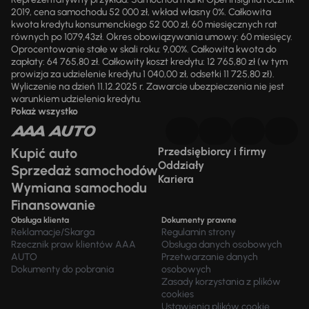
2019, cena samochodu 52 000 zł, wkład własny 0%. Całkowita
kwota kredytu konsumenckiego 52 000 zł, 60 miesięcznych rat
równych po 1079,43zł. Okres obowiązywania umowy: 60 miesięcy.
Oprocentowanie stałe w skali roku: 9,00%. Całkowita kwota do
zapłaty: 64 765,80 zł. Całkowity koszt kredytu: 12 765,80 zł (w tym
prowizja za udzielenie kredytu 1 040,00 zł, odsetki 11 725,80 zł).
Wyliczenie na dzień 11.12.2025 r. Zawarcie ubezpieczenia nie jest
warunkiem udzielenia kredytu.
Pokaż wszystko
Kupić auto
Przedsiębiorcy i firmy
Oddziały
Sprzedaż samochodów
Kariera
Wymiana samochodu
Finansowanie
Obsługa klienta
Dokumenty prawne
Reklamacje/Skarga
Regulamin strony
Rzecznik praw klientów AAA
Obsługa danych osobowych
AUTO
Przetwarzanie danych
Dokumenty do pobrania
osobowych
Zasady korzystania z plików
cookies
Ustawienia plików cookie