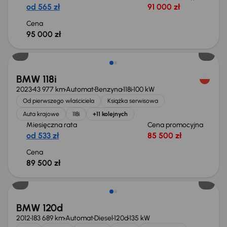
od 565 zł
91 000 zł
Cena
95 000 zł
Możliwość odliczenia VAT
BMW 118i
2023
43 977 km
Automat
Benzyna
118i
100 kW
Od pierwszego właściciela
Książka serwisowa
Auta krajowe
118i
+11 kolejnych
Miesięczna rata
Cena promocyjna
od 533 zł
85 500 zł
Cena
89 500 zł
BMW 120d
2012
183 689 km
Automat
Diesel
120d
135 kW