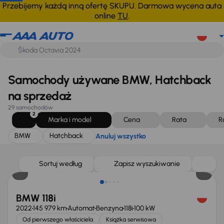
BMW
Hatchback
Anuluj wszystko
Przebijemy każdą inną ofertę SKUPU. Darmowa wycena auta
online
TU
.
Samochody używane BMW, Hatchback
na sprzedaż
29 samochodów
2
Marka i model
Cena
Rata
R
BMW
Hatchback
Anuluj wszystko
Świeżo skupione
Sortuj według
Zapisz wyszukiwanie
BMW 118i
2022
145 979 km
Automat
Benzyna
118i
100 kW
Od pierwszego właściciela
Książka serwisowa