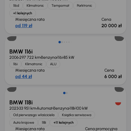
116d
Klimatronic
Tempomat
Parktronic
+1 kolejnych
Miesięczna rata
Cena
od 119 zł
20 000 zł
BMW 116i
2006
297 722 km
Benzyna
116i
85 kW
116i
Klimatronic
ALU
Miesięczna rata
Cena
od 44 zł
6 000 zł
Możliwość odliczenia VAT
BMW 118i
2023
33 951 km
Automat
Benzyna
118i
100 kW
Od pierwszego właściciela
Książka serwisowa
Auta krajowe
118i
+11 kolejnych
Miesięczna rata
Cena promocyjna