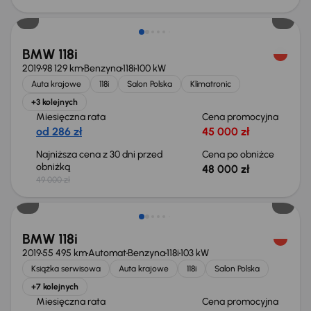
Taniej o 1 000 zł
BMW 118i
2019
98 129 km
Benzyna
118i
100 kW
Auta krajowe
118i
Salon Polska
Klimatronic
+3 kolejnych
Miesięczna rata
Cena promocyjna
od 286 zł
45 000 zł
Najniższa cena z 30 dni przed
Cena po obniżce
obniżką
48 000 zł
49 000 zł
BMW 118i
2019
55 495 km
Automat
Benzyna
118i
103 kW
Książka serwisowa
Auta krajowe
118i
Salon Polska
+7 kolejnych
Miesięczna rata
Cena promocyjna