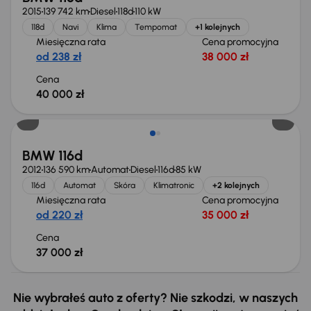
2015
139 742 km
Diesel
118d
110 kW
118d
Navi
Klima
Tempomat
+1 kolejnych
Miesięczna rata
Cena promocyjna
od 238 zł
38 000 zł
Cena
40 000 zł
BMW 116d
2012
136 590 km
Automat
Diesel
116d
85 kW
116d
Automat
Skóra
Klimatronic
+2 kolejnych
Miesięczna rata
Cena promocyjna
od 220 zł
35 000 zł
Cena
37 000 zł
Nie wybrałeś auto z oferty? Nie szkodzi, w naszych