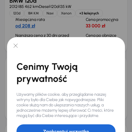
BMW 120d
2012
185 462 km
Diesel
120d
135 kW
120d
184 KM
Navi
Xenon
+3 kolejnych
Miesięczna rata
Cena promocyjna
od 208 zł
33 000 zł
Najniższa cena z 30 dni przed
Cena po obniżce
obniżką
35 000 zł
37 000 zł
Cenimy Twoją
BMW 116i
prywatność
2017
127 685 km
Benzyna
116i
80 kW
116i
Navi
Klimatronic
Tempomat
+1 kolejnych
Miesięczna rata
Cena promocyjna
Używamy plików cookie, aby przeglądanie naszej
od 250 zł
39 000 zł
witryny było dla Ciebie jak najwygodniejsze. Pliki
cookie służą nam do ulepszania naszych usług, a
Cena
jednocześnie możemy lepiej oferować Ci treści, które
42 000 zł
mogą być dla Ciebie interesujące i przydatne.
Świeżo skupione
Zaakceptuj wszystko