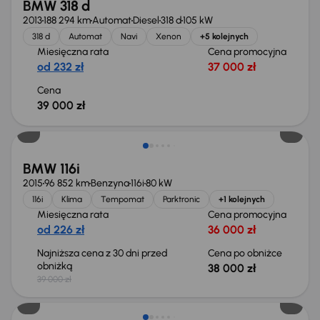
BMW 318 d
2013
188 294 km
Automat
Diesel
318 d
105 kW
318 d
Automat
Navi
Xenon
+5 kolejnych
Miesięczna rata
Cena promocyjna
od 232 zł
37 000 zł
Cena
39 000 zł
Taniej o 1 000 zł
BMW 116i
2015
96 852 km
Benzyna
116i
80 kW
116i
Klima
Tempomat
Parktronic
+1 kolejnych
Miesięczna rata
Cena promocyjna
od 226 zł
36 000 zł
Najniższa cena z 30 dni przed
Cena po obniżce
obniżką
38 000 zł
39 000 zł
Taniej o 500 zł