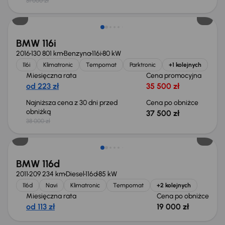
31 000 zł
Taniej o 500 zł
BMW 116i
2016
130 801 km
Benzyna
116i
80 kW
116i
Klimatronic
Tempomat
Parktronic
+1 kolejnych
Miesięczna rata
Cena promocyjna
od 223 zł
35 500 zł
Najniższa cena z 30 dni przed
Cena po obniżce
obniżką
37 500 zł
38 000 zł
BMW 116d
2011
209 234 km
Diesel
116d
85 kW
116d
Navi
Klimatronic
Tempomat
+2 kolejnych
Miesięczna rata
Cena po obniżce
od 113 zł
19 000 zł