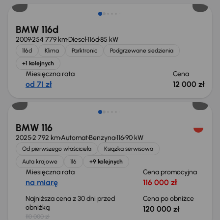
BMW 116d
2009
254 779 km
Diesel
116d
85 kW
116d
Klima
Parktronic
Podgrzewane siedzienia
+1 kolejnych
Miesięczna rata
Cena
od 71 zł
12 000 zł
Świeżo skupione
BMW 116
2025
2 792 km
Automat
Benzyna
116
90 kW
Od pierwszego właściciela
Książka serwisowa
Auta krajowe
116
+9 kolejnych
Miesięczna rata
Cena promocyjna
na miarę
116 000 zł
Najniższa cena z 30 dni przed
Cena po obniżce
obniżką
120 000 zł
110 000 zł