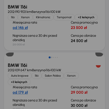
BMW 116i
2012
190 903 km
Benzyna
116i
100 kW
116i
Xenon
Klimatronic
Tempomat
+2 kolejnych
Miesięczna rata
Cena promocyjna
od 146 zł
23 500 zł
Najniższa cena z 30 dni przed
Cena po obniżce
obniżką
24 500 zł
25 000 zł
Taniej o 1 000 zł
BMW 116i
2012
109 647 km
Benzyna
116i
100 kW
Auta krajowe
116i
Salon Polska
Xenon
+3 kolejnych
Miesięczna rata
Cena promocyjna
od 179 zł
29 000 zł
Najniższa cena z 30 dni przed
Cena po obniżce
obniżką
30 000 zł