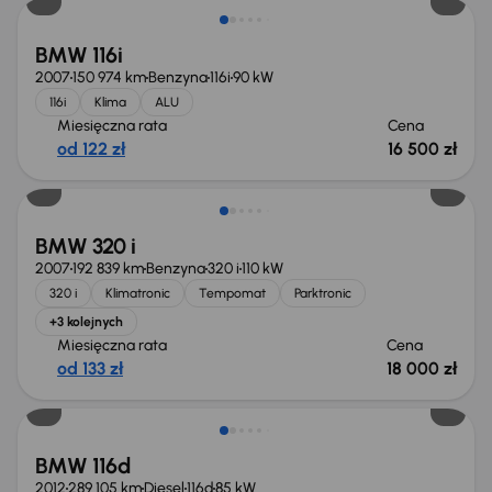
BMW 116i
2007
150 974 km
Benzyna
116i
90 kW
116i
Klima
ALU
Miesięczna rata
Cena
od 122 zł
16 500 zł
Świeżo skupione
BMW 320 i
2007
192 839 km
Benzyna
320 i
110 kW
320 i
Klimatronic
Tempomat
Parktronic
+3 kolejnych
Miesięczna rata
Cena
od 133 zł
18 000 zł
Świeżo skupione
BMW 116d
2012
289 105 km
Diesel
116d
85 kW