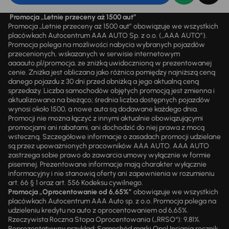
Promocja „Letnie przeceny aż 1500 aut”
Promocja „Letnie przeceny aż 1500 aut” obowiązuje we wszystkich
placówkach Autocentrum AAA AUTO Sp. z o.o. („AAA AUTO”).
Promocja polega na możliwości nabycia wybranych pojazdów
przecenionych, wskazanych w serwisie internetowym
aaaauto.pl/promocja, ze zniżką uwidocznioną w prezentowanej
cenie. Zniżka jest obliczana jako różnica pomiędzy najniższą ceną
danego pojazdu z 30 dni przed obniżką a jego aktualną ceną
sprzedaży. Liczba samochodów objętych promocją jest zmienna i
aktualizowana na bieżąco; średnia liczba dostępnych pojazdów
wynosi około 1500, a nowe auta są dodawane każdego dnia.
Promocji nie można łączyć z innymi aktualnie obowiązującymi
promocjami ani rabatami, ani dochodzić do niej prawa z mocą
wsteczną. Szczegółowe informacje o zasadach promocji udzielane
są przez upoważnionych pracowników AAA AUTO. AAA AUTO
zastrzega sobie prawo do zawarcia umowy wyłącznie w formie
pisemnej. Prezentowane informacje mają charakter wyłącznie
informacyjny i nie stanowią oferty ani zapewnienia w rozumieniu
art. 66 § 1 oraz art. 556 Kodeksu cywilnego.
Promocja „Oprocentowanie od 6,65%”
obowiązuje we wszystkich
placówkach Autocentrum AAA Auto sp. z o.o. Promocja polega na
udzieleniu kredytu na auto z oprocentowaniem od 6,65%.
Rzeczywista Roczna Stopa Oprocentowania („RRSO“): 9,81%.
Reprezentatywny przykład: Samochód marki Opel Insignia rocznik