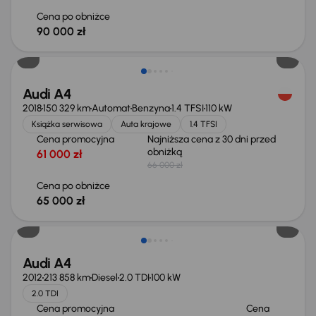
Cena po obniżce
90 000 zł
Taniej o 1 000 zł
Audi A4
2018
150 329 km
Automat
Benzyna
1.4 TFSI
110 kW
Książka serwisowa
Auta krajowe
1.4 TFSI
Cena promocyjna
Najniższa cena z 30 dni przed
obniżką
61 000 zł
66 000 zł
Cena po obniżce
65 000 zł
Audi A4
2012
213 858 km
Diesel
2.0 TDI
100 kW
2.0 TDI
Cena promocyjna
Cena