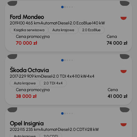
Ford Mondeo
2019
100 465 km
Automat
Diesel
2.0 EcoBlue
140 kW
Książka serwisowa
Auta krajowe
2.0 EcoBlue
Cena promocyjna
Cena
70 000 zł
74 000 zł
Škoda Octavia
2017
229 909 km
Diesel
2.0 TDI 4x4
110 kW
4x4
Auta krajowe
2.0 TDI 4x4
Cena promocyjna
Cena
38 000 zł
41 000 zł
Taniej o 1 000 zł
Opel Insignia
2022
115 235 km
Automat
Diesel
2.0 CDTI
128 kW
Auta krajowe
2.0 CDTI