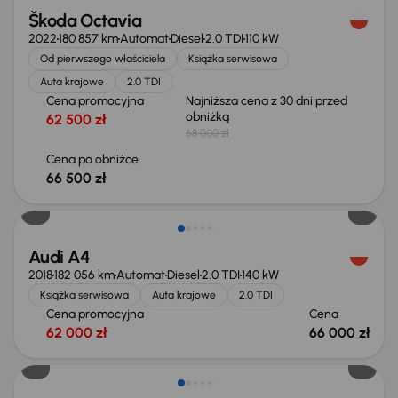
Škoda Octavia
2022
180 857 km
Automat
Diesel
2.0 TDI
110 kW
Od pierwszego właściciela
Książka serwisowa
Auta krajowe
2.0 TDI
Cena promocyjna
Najniższa cena z 30 dni przed
obniżką
62 500 zł
68 000 zł
Cena po obniżce
66 500 zł
Audi A4
2018
182 056 km
Automat
Diesel
2.0 TDI
140 kW
Książka serwisowa
Auta krajowe
2.0 TDI
Cena promocyjna
Cena
62 000 zł
66 000 zł