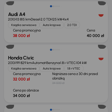
Audi A4
2010
113 815 km
Diesel
2.0 TDI
125 kW
4x4
Książka serwisowa
Auta krajowe
2.0 TDI
Cena promocyjna
Cena
38 000 zł
40 000 zł
Taniej o 500 zł
Honda Civic
2013
199 829 km
Automat
Benzyna
1.8 i-VTEC
104 kW
Książka serwisowa
Auta krajowe
1.8 i-VTEC
Cena promocyjna
Najniższa cena z 30 dni przed
obniżką
32 000 zł
34 500 zł
Cena po obniżce
34 000 zł
Taniej o 1 500 zł