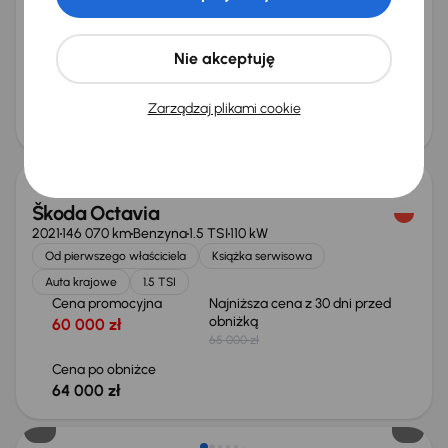
Auta krajowe
1.6 GDI
Cena promocyjna
Najniższa cena z 30 dni przed
obniżką
58 000 zł
Nie akceptuję
64 000 zł
Cena po obniżce
Zarządzaj plikami cookie
62 000 zł
Taniej o 1 000 zł
Škoda Octavia
2021
146 070 km
Benzyna
1.5 TSI
110 kW
Od pierwszego właściciela
Książka serwisowa
Auta krajowe
1.5 TSI
Cena promocyjna
Najniższa cena z 30 dni przed
obniżką
60 000 zł
65 000 zł
Cena po obniżce
64 000 zł
Taniej o 1 500 zł