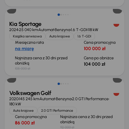
Taniej o 1 000 zł
Kia Sportage
2024
25 040 km
Automat
Benzyna
1.6 T-GDI
118 kW
Książka serwisowa
Auta krajowe
1.6 T-GDI
Miesięczna rata
Cena promocyjna
na miarę
100 000 zł
Najniższa cena z 30 dni przed
Cena po obniżce
obniżką
104 000 zł
105 000 zł
Taniej o 2 000 zł
Volkswagen Golf
2020
145 245 km
Automat
Benzyna
2.0 GTI Performance
180 kW
Auta krajowe
2.0 GTI Performance
Cena promocyjna
Najniższa cena z 30 dni przed
obniżką
86 000 zł
92 000 zł