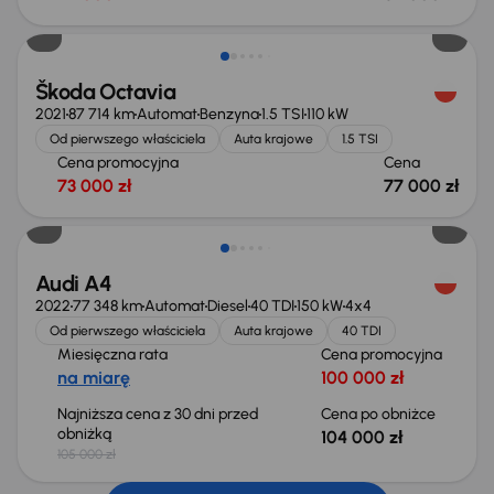
Możliwość odliczenia VAT
Škoda Octavia
2021
87 714 km
Automat
Benzyna
1.5 TSI
110 kW
Od pierwszego właściciela
Auta krajowe
1.5 TSI
Cena promocyjna
Cena
73 000 zł
77 000 zł
Taniej o 1 000 zł
Audi A4
2022
77 348 km
Automat
Diesel
40 TDI
150 kW
4x4
Od pierwszego właściciela
Auta krajowe
40 TDI
Miesięczna rata
Cena promocyjna
na miarę
100 000 zł
Najniższa cena z 30 dni przed
Cena po obniżce
obniżką
104 000 zł
105 000 zł