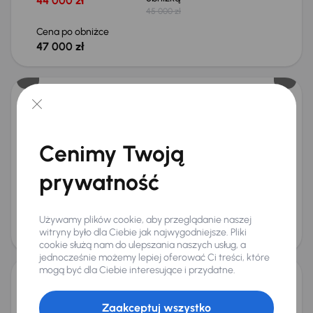
44 000 zł
45 000 zł
Cena po obniżce
47 000 zł
Taniej o 1 000 zł
Kia Sportage 1.6 T-GDI MHEV
2023
67 171 km
Automat
Benzyna + Hybryda
1.6 T-GDI MHEV
110 kW
Cenimy Twoją
Książka serwisowa
Auta krajowe
1.6 T-GDI MHEV
Cena promocyjna
Najniższa cena z 30 dni przed
prywatność
obniżką
89 000 zł
94 000 zł
Cena po obniżce
Używamy plików cookie, aby przeglądanie naszej
93 000 zł
witryny było dla Ciebie jak najwygodniejsze. Pliki
Taniej o 2 000 zł
cookie służą nam do ulepszania naszych usług, a
jednocześnie możemy lepiej oferować Ci treści, które
mogą być dla Ciebie interesujące i przydatne.
Kia Sportage
Zaakceptuj wszystko
2016
79 966 km
Benzyna
1.6 GDI
97 kW