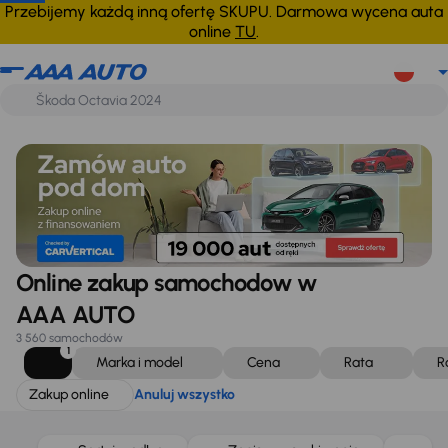
Zakup online
Anuluj wszystko
Przebijemy każdą inną ofertę SKUPU. Darmowa wycena auta
online
TU
.
Online zakup samochodow w
AAA AUTO
3 560 samochodów
1
Marka i model
Cena
Rata
R
Zakup online
Anuluj wszystko
Taniej o 1 500 zł