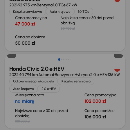
2021
92 975 km
Benzyna
1.0 TCe
67 kW
Książka serwisowa
Auta krajowe
1.0 TCe
Cena promocyjna
Najniższa cena z 30 dni przed
obniżką
47 000 zł
50 700 zł
Cena po obniżce
50 000 zł
Taniej o 2 000 zł
Honda Civic 2.0 e:HEV
2022
40 794 km
Automat
Benzyna + Hybryda
2.0 e:HEV
135 kW
Od pierwszego właściciela
Książka serwisowa
Auta krajowe
2.0 e:HEV
Miesięczna rata
Cena promocyjna
na miarę
102 000 zł
Najniższa cena z 30 dni przed
Cena po obniżce
obniżką
106 000 zł
108 000 zł