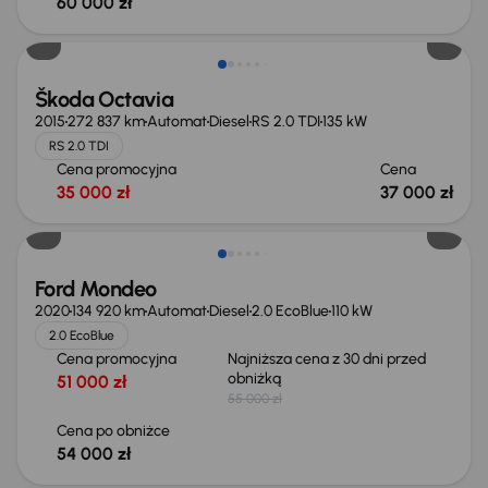
60 000 zł
Škoda Octavia
2015
272 837 km
Automat
Diesel
RS 2.0 TDI
135 kW
RS 2.0 TDI
Cena promocyjna
Cena
35 000 zł
37 000 zł
Taniej o 1 000 zł
Ford Mondeo
2020
134 920 km
Automat
Diesel
2.0 EcoBlue
110 kW
2.0 EcoBlue
Cena promocyjna
Najniższa cena z 30 dni przed
obniżką
51 000 zł
55 000 zł
Cena po obniżce
54 000 zł