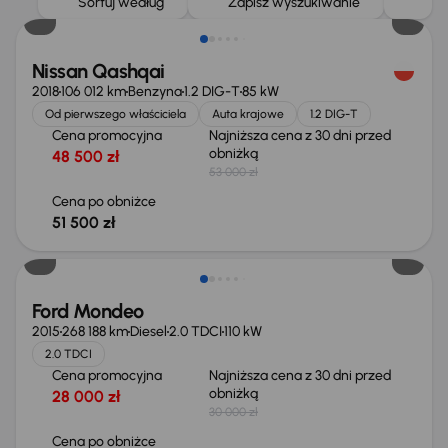
Sortuj według
Zapisz wyszukiwanie
Nissan Qashqai
2018
106 012 km
Benzyna
1.2 DIG-T
85 kW
Od pierwszego właściciela
Auta krajowe
1.2 DIG-T
Cena promocyjna
Najniższa cena z 30 dni przed
obniżką
48 500 zł
53 000 zł
Cena po obniżce
51 500 zł
Taniej o 1 000 zł
Ford Mondeo
2015
268 188 km
Diesel
2.0 TDCI
110 kW
2.0 TDCI
Cena promocyjna
Najniższa cena z 30 dni przed
obniżką
28 000 zł
30 000 zł
Cena po obniżce