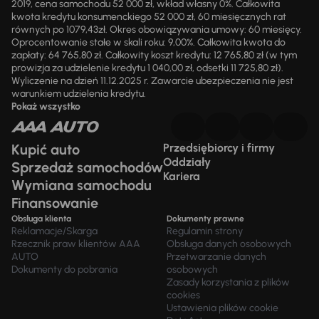
2019, cena samochodu 52 000 zł, wkład własny 0%. Całkowita
kwota kredytu konsumenckiego 52 000 zł, 60 miesięcznych rat
równych po 1079,43zł. Okres obowiązywania umowy: 60 miesięcy.
Oprocentowanie stałe w skali roku: 9,00%. Całkowita kwota do
zapłaty: 64 765,80 zł. Całkowity koszt kredytu: 12 765,80 zł (w tym
prowizja za udzielenie kredytu 1 040,00 zł, odsetki 11 725,80 zł).
Wyliczenie na dzień 11.12.2025 r. Zawarcie ubezpieczenia nie jest
warunkiem udzielenia kredytu.
Pokaż wszystko
Kupić auto
Przedsiębiorcy i firmy
Oddziały
Sprzedaż samochodów
Kariera
Wymiana samochodu
Finansowanie
Obsługa klienta
Dokumenty prawne
Reklamacje/Skarga
Regulamin strony
Rzecznik praw klientów AAA
Obsługa danych osobowych
AUTO
Przetwarzanie danych
Dokumenty do pobrania
osobowych
Zasady korzystania z plików
cookies
Ustawienia plików cookie