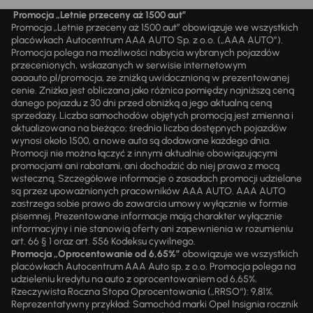
Promocja „Letnie przeceny aż 1500 aut”
Promocja „Letnie przeceny aż 1500 aut” obowiązuje we wszystkich
placówkach Autocentrum AAA AUTO Sp. z o.o. („AAA AUTO”).
Promocja polega na możliwości nabycia wybranych pojazdów
przecenionych, wskazanych w serwisie internetowym
aaaauto.pl/promocja, ze zniżką uwidocznioną w prezentowanej
cenie. Zniżka jest obliczana jako różnica pomiędzy najniższą ceną
danego pojazdu z 30 dni przed obniżką a jego aktualną ceną
sprzedaży. Liczba samochodów objętych promocją jest zmienna i
aktualizowana na bieżąco; średnia liczba dostępnych pojazdów
wynosi około 1500, a nowe auta są dodawane każdego dnia.
Promocji nie można łączyć z innymi aktualnie obowiązującymi
promocjami ani rabatami, ani dochodzić do niej prawa z mocą
wsteczną. Szczegółowe informacje o zasadach promocji udzielane
są przez upoważnionych pracowników AAA AUTO. AAA AUTO
zastrzega sobie prawo do zawarcia umowy wyłącznie w formie
pisemnej. Prezentowane informacje mają charakter wyłącznie
informacyjny i nie stanowią oferty ani zapewnienia w rozumieniu
art. 66 § 1 oraz art. 556 Kodeksu cywilnego.
Promocja „Oprocentowanie od 6,65%”
obowiązuje we wszystkich
placówkach Autocentrum AAA Auto sp. z o.o. Promocja polega na
udzieleniu kredytu na auto z oprocentowaniem od 6,65%.
Rzeczywista Roczna Stopa Oprocentowania („RRSO“): 9,81%.
Reprezentatywny przykład: Samochód marki Opel Insignia rocznik