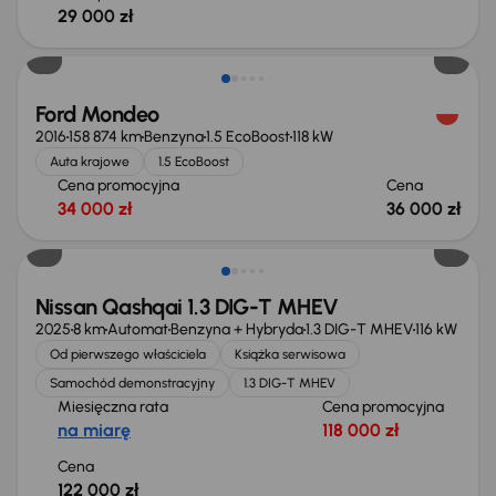
29 000 zł
Ford Mondeo
2016
158 874 km
Benzyna
1.5 EcoBoost
118 kW
Auta krajowe
1.5 EcoBoost
Cena promocyjna
Cena
34 000 zł
36 000 zł
Od nowego taniej o 36 775 zł
Nissan Qashqai 1.3 DIG-T MHEV
2025
8 km
Automat
Benzyna + Hybryda
1.3 DIG-T MHEV
116 kW
Od pierwszego właściciela
Książka serwisowa
Samochód demonstracyjny
1.3 DIG-T MHEV
Miesięczna rata
Cena promocyjna
na miarę
118 000 zł
Cena
122 000 zł