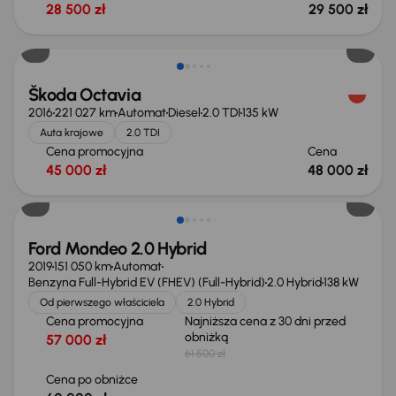
28 500 zł
29 500 zł
Škoda Octavia
2016
221 027 km
Automat
Diesel
2.0 TDI
135 kW
Auta krajowe
2.0 TDI
Cena promocyjna
Cena
45 000 zł
48 000 zł
Taniej o 1 500 zł
Ford Mondeo 2.0 Hybrid
2019
151 050 km
Automat
Benzyna Full-Hybrid EV (FHEV) (Full-Hybrid)
2.0 Hybrid
138 kW
Od pierwszego właściciela
2.0 Hybrid
Cena promocyjna
Najniższa cena z 30 dni przed
obniżką
57 000 zł
61 500 zł
Cena po obniżce