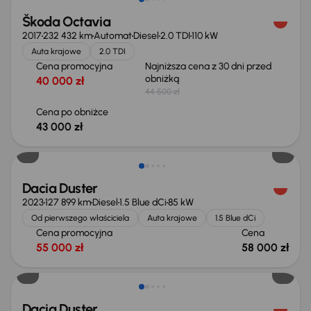
Škoda Octavia
2017
232 432 km
Automat
Diesel
2.0 TDI
110 kW
Auta krajowe
2.0 TDI
Cena promocyjna
Najniższa cena z 30 dni przed
obniżką
40 000 zł
44 500 zł
Cena po obniżce
43 000 zł
Możliwość odliczenia VAT
Dacia Duster
2023
127 899 km
Diesel
1.5 Blue dCi
85 kW
Od pierwszego właściciela
Auta krajowe
1.5 Blue dCi
Cena promocyjna
Cena
55 000 zł
58 000 zł
Taniej o 700 zł
Dacia Duster