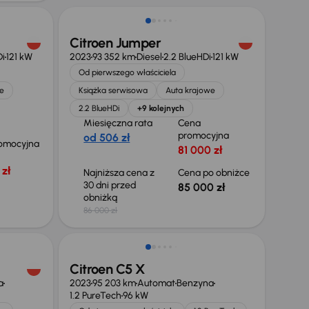
Citroen Jumper
Di
121 kW
2023
93 352 km
Diesel
2.2 BlueHDi
121 kW
Od pierwszego właściciela
e
Książka serwisowa
Auta krajowe
2.2 BlueHDi
+9 kolejnych
Miesięczna rata
Cena
promocyjna
od 506 zł
omocyjna
81 000 zł
zł
Najniższa cena z
Cena po obniżce
30 dni przed
85 000 zł
obniżką
86 000 zł
Taniej o 2 000 zł
Citroen C5 X
a
2023
95 203 km
Automat
Benzyna
1.2 PureTech
96 kW