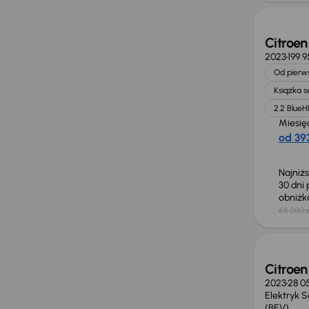
Citroe
2023
199 
Od pierws
Książka 
2.2 BlueH
Miesię
od 393
Najniż
30 dni
obniż
68 000 z
Taniej 
Citroe
2023
28 0
Elektryk 
(BEV)