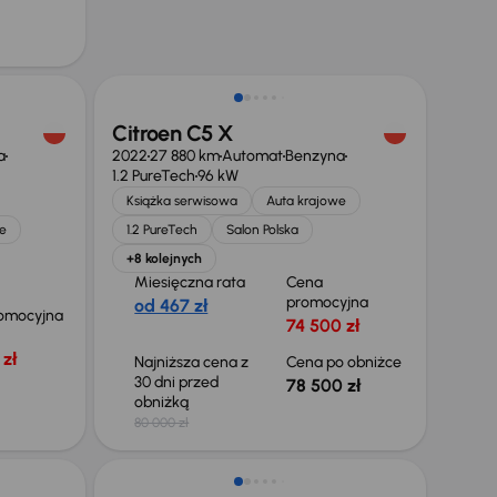
Taniej o 1 500 zł
Citroen C5 X
a
2022
27 880 km
Automat
Benzyna
1.2 PureTech
96 kW
Książka serwisowa
Auta krajowe
e
1.2 PureTech
Salon Polska
+8 kolejnych
Miesięczna rata
Cena
promocyjna
od 467 zł
omocyjna
74 500 zł
zł
Najniższa cena z
Cena po obniżce
30 dni przed
78 500 zł
obniżką
80 000 zł