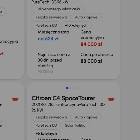
PureTech 130
96 kW
Od pierwszego właściciela
e
Książka serwisowa
Auta krajowe
PureTech 130
+10 kolejnych
Miesięczna rata
Cena
promocyjna
od 524 zł
omocyjna
84 000 zł
zł
Najniższa cena z
Cena po obniżce
30 dni przed
88 000 zł
obniżką
90 000 zł
Taniej o 1 000 zł
Citroen C4 SpaceTourer
a
2020
83 285 km
Benzyna
PureTech 130
96 kW
Książka serwisowa
Auta krajowe
e
PureTech 130
Salon Polska
+6 kolejnych