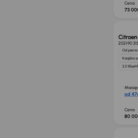
Cena
73 00
Możliw
Citroe
2021
90 31
Od pierws
Książka 
2.0 BlueH
Miesię
od 476
Cena
80 00
Możliw