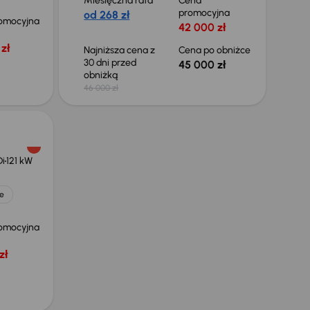
Miesięczna rata
Cena
promocyjna
od 268 zł
omocyjna
42 000 zł
zł
Najniższa cena z
Cena po obniżce
30 dni przed
45 000 zł
obniżką
46 000 zł
Di
121 kW
e
omocyjna
zł
Taniej o 1 000 zł