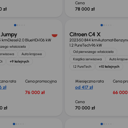
Cena
0 zł
78 000 zł
ość odliczenia VAT
Możliwość odliczenia VAT
n Jumpy
Citroen C4 X
5 km
Diesel
2.0 BlueHDi
106 kW
2023
50 844 km
Automat
Benzyn
1.2 PureTech
96 kW
zego właściciela
Od pierwszego właściciela
serwisowa
Auta krajowe
Książka serwisowa
Auta krajow
Di
+9 kolejnych
1.2 PureTech
+10 kolejnych
czna rata
Cena promocyjna
Miesięczna rata
Cena pr
 zł
od 417 zł
76 000 zł
66 000 
Cena
0 zł
70 000 zł
ość odliczenia VAT