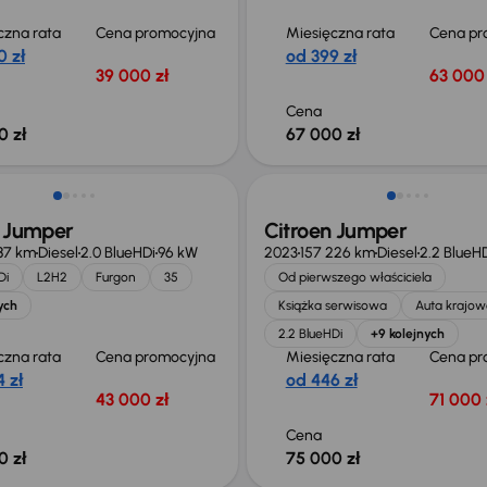
czna rata
Cena promocyjna
Miesięczna rata
Cena pr
0 zł
od 399 zł
39 000 zł
63 000 
Cena
0 zł
67 000 zł
Możliwość odliczenia VAT
n Jumper
Citroen Jumper
87 km
Diesel
2.0 BlueHDi
96 kW
2023
157 226 km
Diesel
2.2 BlueH
Di
L2H2
Furgon
35
Od pierwszego właściciela
ych
Książka serwisowa
Auta krajow
2.2 BlueHDi
+9 kolejnych
czna rata
Cena promocyjna
Miesięczna rata
Cena pr
 zł
od 446 zł
43 000 zł
71 000 
Cena
0 zł
75 000 zł
o 2 000 zł
Możliwość odliczenia VAT