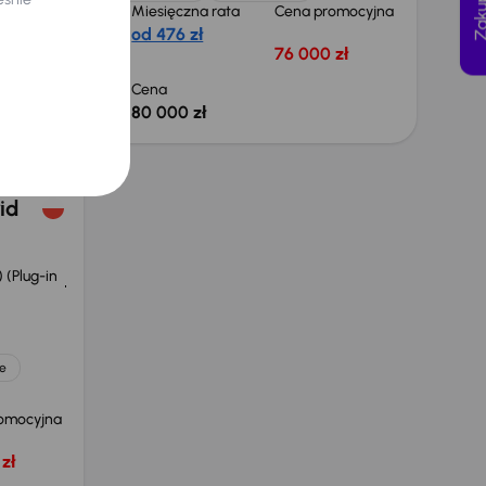
omocyjna
Miesięczna rata
Cena promocyjna
od 476 zł
zł
76 000 zł
Cena
80 000 zł
id
 (Plug-in
e
omocyjna
zł