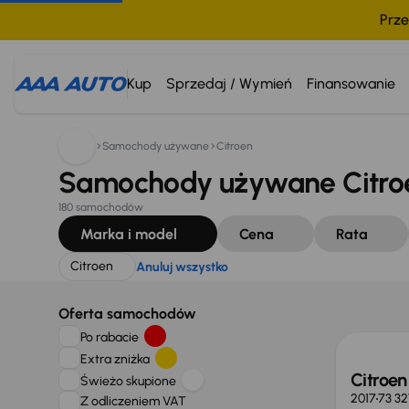
Prze
Szukam:
Citroen
Anuluj wszystko
Kup
Sprzedaj / Wymień
Finansowanie
Samochody używane
Citroen
Samochody używane Citro
180 samochodów
Marka i model
Cena
Rata
Citroen
Anuluj wszystko
Taniej 
Oferta samochodów
Po rabacie
Extra zniżka
Citroen
Świeżo skupione
2017
73 3
Z odliczeniem VAT