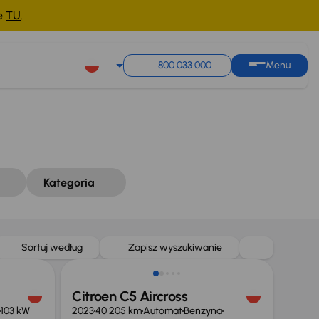
ne
TU
.
Sortuj według
Zapisz wyszukiwanie
800 033 000
Menu
Kategoria
Taniej o 2 000 zł
Sortuj według
Zapisz wyszukiwanie
Citroen C5 Aircross
103 kW
2023
40 205 km
Automat
Benzyna