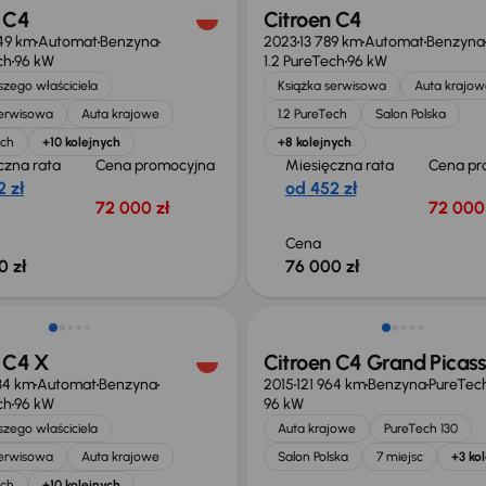
 C4
Citroen C4
49 km
Automat
Benzyna
2023
13 789 km
Automat
Benzyna
ch
96 kW
1.2 PureTech
96 kW
zego właściciela
Książka serwisowa
Auta krajow
serwisowa
Auta krajowe
1.2 PureTech
Salon Polska
ech
+10 kolejnych
+8 kolejnych
czna rata
Cena promocyjna
Miesięczna rata
Cena pr
 zł
od 452 zł
72 000 zł
72 000 
Cena
0 zł
76 000 zł
o 1 500 zł
Taniej o 1 000 zł
 C4 X
Citroen C4 Grand Picas
34 km
Automat
Benzyna
2015
121 964 km
Benzyna
PureTech
ch
96 kW
96 kW
zego właściciela
Auta krajowe
PureTech 130
serwisowa
Auta krajowe
Salon Polska
7 miejsc
+3 ko
ech
+10 kolejnych