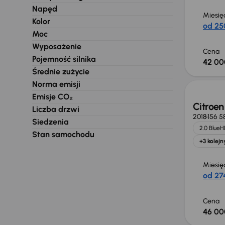
Napęd
Miesię
Kolor
od 25
Moc
Wyposażenie
Cena
Pojemność silnika
42 00
Średnie zużycie
Norma emisji
Emisje CO₂
Citroe
Liczba drzwi
2018
156 5
Siedzenia
2.0 BlueH
Stan samochodu
+3 kolejn
Miesię
od 274
Cena
46 00
Taniej 