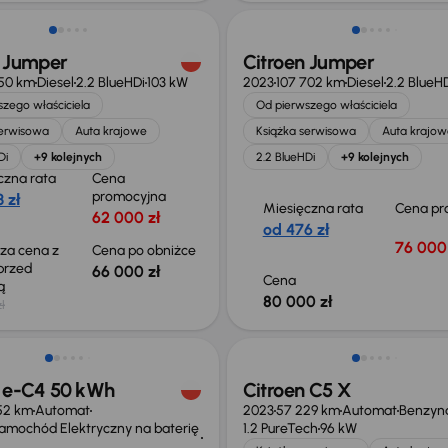
n Jumper
Citroen Jumper
950 km
Diesel
2.2 BlueHDi
103 kW
2023
107 702 km
Diesel
2.2 BlueH
zego właściciela
Od pierwszego właściciela
serwisowa
Auta krajowe
Książka serwisowa
Auta krajow
Di
+9 kolejnych
2.2 BlueHDi
+9 kolejnych
czna rata
Cena
promocyjna
 zł
Miesięczna rata
Cena pr
62 000 zł
od 476 zł
76 000 
sza cena z
Cena po obniżce
 przed
66 000 zł
Cena
ką
80 000 zł
ł
o 1 500 zł
Możliwość odliczenia VAT
n e-C4 50 kWh
Citroen C5 X
52 km
Automat
2023
57 229 km
Automat
Benzyn
Samochód Elektryczny na baterię
1.2 PureTech
96 kW