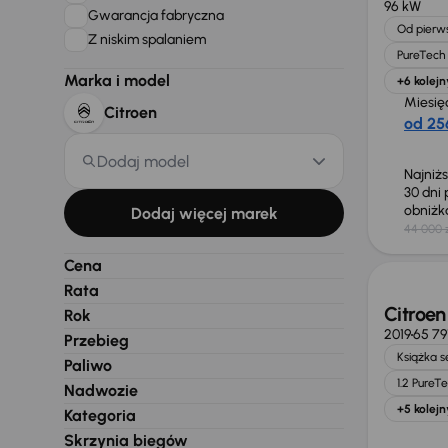
96 kW
Gwarancja fabryczna
Od pierws
Z niskim spalaniem
PureTech 
Marka i model
+6 kolejn
Miesię
Citroen
od 256
Dodaj model
Najniż
30 dni
obniż
Dodaj więcej marek
44 000 
Możliw
Cena
Rata
Citroen
Rok
2019
65 79
Przebieg
Książka 
Paliwo
1.2 PureT
Nadwozie
+5 kolejn
Kategoria
Skrzynia biegów