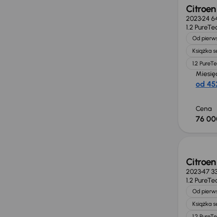
Citroen
2023
24 6
1.2 PureTe
Od pierws
Książka 
1.2 PureT
Miesię
od 452
Cena
76 00
Taniej 
Citroen
2023
47 3
1.2 PureTe
Od pierws
Książka 
1.2 PureT