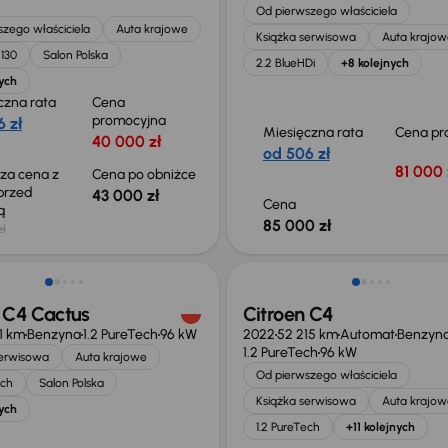
Od pierwszego właściciela
zego właściciela
Auta krajowe
Książka serwisowa
Auta krajow
130
Salon Polska
2.2 BlueHDi
+8 kolejnych
ych
czna rata
Cena
promocyjna
 zł
Miesięczna rata
Cena pr
40 000 zł
od 506 zł
81 000 
sza cena z
Cena po obniżce
 przed
43 000 zł
Cena
ką
85 000 zł
zł
ość odliczenia VAT
Świeżo skupione
 C4 Cactus
Citroen C4
1 km
Benzyna
1.2 PureTech
96 kW
2022
52 215 km
Automat
Benzyn
1.2 PureTech
96 kW
serwisowa
Auta krajowe
Od pierwszego właściciela
ech
Salon Polska
Książka serwisowa
Auta krajow
ych
1.2 PureTech
+11 kolejnych