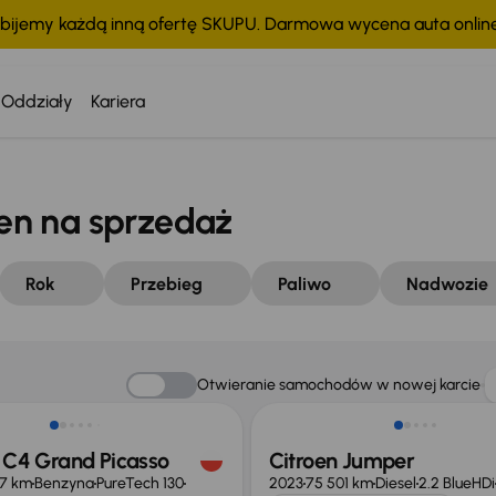
bijemy każdą inną ofertę SKUPU. Darmowa wycena auta onli
Oddziały
Kariera
en na sprzedaż
Rok
Przebieg
Paliwo
Nadwozie
o 1 000 zł
Możliwość odliczenia VAT
Otwieranie samochodów w nowej karcie
 C4 Grand Picasso
Citroen Jumper
27 km
Benzyna
PureTech 130
2023
75 501 km
Diesel
2.2 BlueHDi