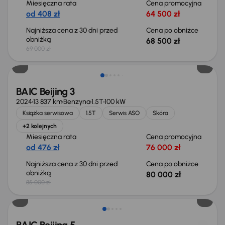
Miesięczna rata
Cena promocyjna
od 408 zł
64 500 zł
Najniższa cena z 30 dni przed
Cena po obniżce
obniżką
68 500 zł
69 000 zł
Taniej o 5 000 zł
BAIC Beijing 3
2024
13 837 km
Benzyna
1.5T
100 kW
Książka serwisowa
1.5T
Serwis ASO
Skóra
+2 kolejnych
Miesięczna rata
Cena promocyjna
od 476 zł
76 000 zł
Najniższa cena z 30 dni przed
Cena po obniżce
obniżką
80 000 zł
85 000 zł
Od nowego taniej o 47 999 zł