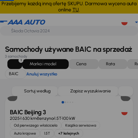
BAIC
Anuluj wszystko
Przebijemy każdą inną ofertę SKUPU. Darmowa wycena auta
online
TU
.
Samochody używane BAIC na sprzedaż
3 samochody
1
Marka i model
Cena
Rata
R
BAIC
Anuluj wszystko
Taniej o 500 zł
Sortuj według
Zapisz wyszukiwanie
BAIC Beijing 3
2025
1 630 km
Benzyna
1.5T
100 kW
Od pierwszego właściciela
Książka serwisowa
Auta krajowe
1.5T
+7 kolejnych