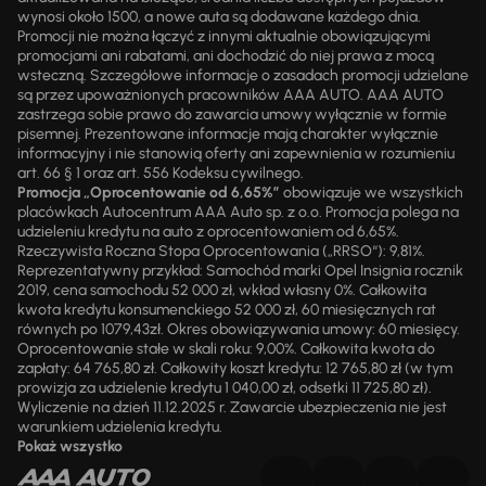
wynosi około 1500, a nowe auta są dodawane każdego dnia.
Promocji nie można łączyć z innymi aktualnie obowiązującymi
promocjami ani rabatami, ani dochodzić do niej prawa z mocą
wsteczną. Szczegółowe informacje o zasadach promocji udzielane
są przez upoważnionych pracowników AAA AUTO. AAA AUTO
zastrzega sobie prawo do zawarcia umowy wyłącznie w formie
pisemnej. Prezentowane informacje mają charakter wyłącznie
informacyjny i nie stanowią oferty ani zapewnienia w rozumieniu
art. 66 § 1 oraz art. 556 Kodeksu cywilnego.
Promocja „Oprocentowanie od 6,65%”
obowiązuje we wszystkich
placówkach Autocentrum AAA Auto sp. z o.o. Promocja polega na
udzieleniu kredytu na auto z oprocentowaniem od 6,65%.
Rzeczywista Roczna Stopa Oprocentowania („RRSO“): 9,81%.
Reprezentatywny przykład: Samochód marki Opel Insignia rocznik
2019, cena samochodu 52 000 zł, wkład własny 0%. Całkowita
kwota kredytu konsumenckiego 52 000 zł, 60 miesięcznych rat
równych po 1079,43zł. Okres obowiązywania umowy: 60 miesięcy.
Oprocentowanie stałe w skali roku: 9,00%. Całkowita kwota do
zapłaty: 64 765,80 zł. Całkowity koszt kredytu: 12 765,80 zł (w tym
prowizja za udzielenie kredytu 1 040,00 zł, odsetki 11 725,80 zł).
Wyliczenie na dzień 11.12.2025 r. Zawarcie ubezpieczenia nie jest
warunkiem udzielenia kredytu.
Pokaż wszystko