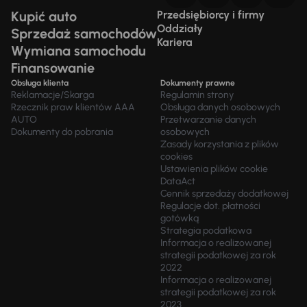
Kupić auto
Przedsiębiorcy i firmy
Oddziały
Sprzedaż samochodów
Kariera
Wymiana samochodu
Finansowanie
Obsługa klienta
Dokumenty prawne
Reklamacje/Skarga
Regulamin strony
Rzecznik praw klientów AAA
Obsługa danych osobowych
AUTO
Przetwarzanie danych
Dokumenty do pobrania
osobowych
Zasady korzystania z plików
cookies
Ustawienia plików cookie
DataAct
Cennik sprzedaży dodatkowej
Regulacje dot. płatności
gotówką
Strategia podatkowa
Informacja o realizowanej
strategii podatkowej za rok
2022
Informacja o realizowanej
strategii podatkowej za rok
2023