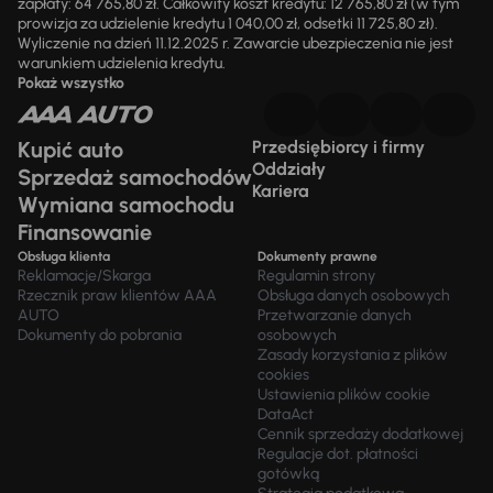
zapłaty: 64 765,80 zł. Całkowity koszt kredytu: 12 765,80 zł (w tym
prowizja za udzielenie kredytu 1 040,00 zł, odsetki 11 725,80 zł).
Wyliczenie na dzień 11.12.2025 r. Zawarcie ubezpieczenia nie jest
warunkiem udzielenia kredytu.
Pokaż wszystko
Kupić auto
Przedsiębiorcy i firmy
Oddziały
Sprzedaż samochodów
Kariera
Wymiana samochodu
Finansowanie
Obsługa klienta
Dokumenty prawne
Reklamacje/Skarga
Regulamin strony
Rzecznik praw klientów AAA
Obsługa danych osobowych
AUTO
Przetwarzanie danych
Dokumenty do pobrania
osobowych
Zasady korzystania z plików
cookies
Ustawienia plików cookie
DataAct
Cennik sprzedaży dodatkowej
Regulacje dot. płatności
gotówką