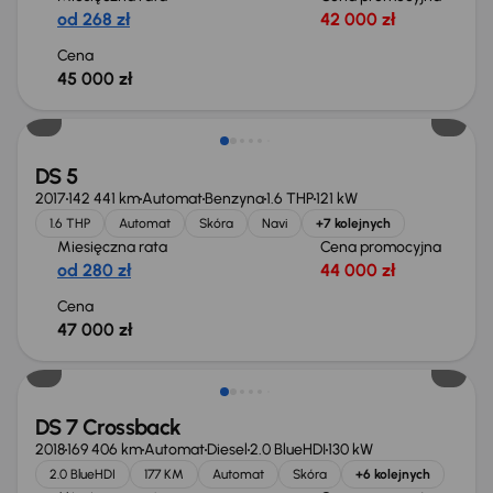
od 268 zł
42 000 zł
Cena
45 000 zł
DS 5
2017
142 441 km
Automat
Benzyna
1.6 THP
121 kW
1.6 THP
Automat
Skóra
Navi
+7 kolejnych
Miesięczna rata
Cena promocyjna
od 280 zł
44 000 zł
Cena
47 000 zł
DS 7 Crossback
2018
169 406 km
Automat
Diesel
2.0 BlueHDI
130 kW
2.0 BlueHDI
177 KM
Automat
Skóra
+6 kolejnych