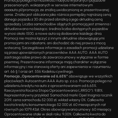
Promocja polega na możliwości nabycia wybranych pojazdów
przecenionych, wskazanych w serwisie internetowym
aaaauto.pl/promocja, ze zniżką uwidocznioną w prezentowanej
cenie. Zniżka jest obliczana jako różnica pomiędzy najniższą ceną
danego pojazdu z 30 dni przed obniżką a jego aktualną ceną
sprzedaży. Liczba samochodów objętych promocją jest zmienna i
aktualizowana na bieżąco; średnia liczba dostępnych pojazdów
wynosi około 1500, a nowe auta są dodawane każdego dnia.
Promocji nie można łączyć z innymi aktualnie obowiązującymi
promocjami ani rabatami, ani dochodzić do niej prawa z mocą
wsteczną. Szczegółowe informacje o zasadach promocji udzielane
są przez upoważnionych pracowników AAA AUTO. AAA AUTO
zastrzega sobie prawo do zawarcia umowy wyłącznie w formie
pisemnej. Prezentowane informacje mają charakter wyłącznie
informacyjny i nie stanowią oferty ani zapewnienia w rozumieniu
art. 66 § 1 oraz art. 556 Kodeksu cywilnego.
Promocja „Oprocentowanie od 6,65%”
obowiązuje we wszystkich
placówkach Autocentrum AAA Auto sp. z o.o. Promocja polega na
udzieleniu kredytu na auto z oprocentowaniem od 6,65%.
Rzeczywista Roczna Stopa Oprocentowania („RRSO“): 9,81%.
Reprezentatywny przykład: Samochód marki Opel Insignia rocznik
2019, cena samochodu 52 000 zł, wkład własny 0%. Całkowita
kwota kredytu konsumenckiego 52 000 zł, 60 miesięcznych rat
równych po 1079,43zł. Okres obowiązywania umowy: 60 miesięcy.
Oprocentowanie stałe w skali roku: 9,00%. Całkowita kwota do