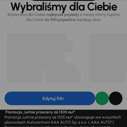
Wybraliśmy dla Ciebie
Wybieramy dla Ciebie
najlepsze pojazdy
z naszej oferty. Kupimy
dla Ciebie
do 400 pojazdów
każdego dnia.
Edytuj filtr
Promocja „Letnie przeceny aż 1500 aut”
Promocja „Letnie przeceny aż 1500 aut” obowiązuje we wszystkich
placówkach Autocentrum AAA AUTO Sp. z o.o. („AAA AUTO”).