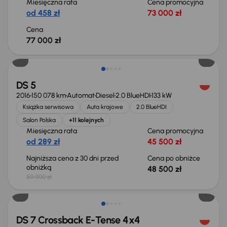
Miesięczna rata
Cena promocyjna
od 458 zł
73 000 zł
Cena
77 000 zł
Taniej o 1 500 zł
DS 5
2016
150 078 km
Automat
Diesel
2.0 BlueHDI
133 kW
Książka serwisowa
Auta krajowe
2.0 BlueHDI
Salon Polska
+11 kolejnych
Miesięczna rata
Cena promocyjna
od 289 zł
45 500 zł
Najniższa cena z 30 dni przed
Cena po obniżce
obniżką
48 500 zł
50 000 zł
DS 7 Crossback E-Tense 4x4