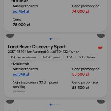
+11 kolejnych
Miesięczna rata
Cena promocyjna
od 464 zł
74 000 zł
Cena
78 000 zł
Taniej o 1 500 zł
Land Rover Discovery Sport
2017
148 924 km
Automat
Diesel
TD4
132 kW
4x4
Książka serwisowa
Auta krajowe
TD4
Salon Polska
+10 kolejnych
Miesięczna rata
Cena promocyjna
od 348 zł
55 500 zł
Najniższa cena z 30 dni przed
Cena po obniżce
obniżką
58 500 zł
60 000 zł
Taniej o 1 000 zł