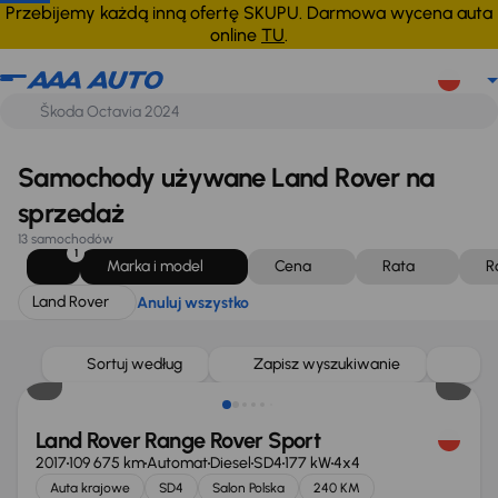
Land Rover
Anuluj wszystko
Przebijemy każdą inną ofertę SKUPU. Darmowa wycena auta
online
TU
.
Samochody używane Land Rover na
sprzedaż
13 samochodów
1
Marka i model
Cena
Rata
R
Land Rover
Anuluj wszystko
Sortuj według
Zapisz wyszukiwanie
Land Rover Range Rover Sport
2017
109 675 km
Automat
Diesel
SD4
177 kW
4x4
Auta krajowe
SD4
Salon Polska
240 KM