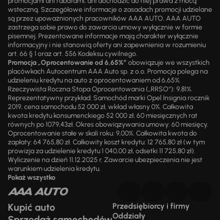
promocjami ani rabatami, ani dochodzić do niej prawa z mocą
wsteczną. Szczegółowe informacje o zasadach promocji udzielane
są przez upoważnionych pracowników AAA AUTO. AAA AUTO
zastrzega sobie prawo do zawarcia umowy wyłącznie w formie
pisemnej. Prezentowane informacje mają charakter wyłącznie
informacyjny i nie stanowią oferty ani zapewnienia w rozumieniu
art. 66 § 1 oraz art. 556 Kodeksu cywilnego.
Promocja „Oprocentowanie od 6,65%”
obowiązuje we wszystkich
placówkach Autocentrum AAA Auto sp. z o.o. Promocja polega na
udzieleniu kredytu na auto z oprocentowaniem od 6,65%.
Rzeczywista Roczna Stopa Oprocentowania („RRSO“): 9,81%.
Reprezentatywny przykład: Samochód marki Opel Insignia rocznik
2019, cena samochodu 52 000 zł, wkład własny 0%. Całkowita
kwota kredytu konsumenckiego 52 000 zł, 60 miesięcznych rat
równych po 1079,43zł. Okres obowiązywania umowy: 60 miesięcy.
Oprocentowanie stałe w skali roku: 9,00%. Całkowita kwota do
zapłaty: 64 765,80 zł. Całkowity koszt kredytu: 12 765,80 zł (w tym
prowizja za udzielenie kredytu 1 040,00 zł, odsetki 11 725,80 zł).
Wyliczenie na dzień 11.12.2025 r. Zawarcie ubezpieczenia nie jest
warunkiem udzielenia kredytu.
Pokaż wszystko
Kupić auto
Przedsiębiorcy i firmy
Oddziały
Sprzedaż samochodów