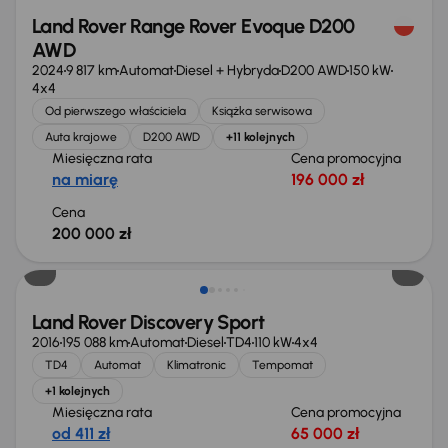
Land Rover Range Rover Evoque D200
AWD
2024
9 817 km
Automat
Diesel + Hybryda
D200 AWD
150 kW
4x4
Od pierwszego właściciela
Książka serwisowa
Auta krajowe
D200 AWD
+11 kolejnych
Miesięczna rata
Cena promocyjna
na miarę
196 000 zł
Cena
200 000 zł
Extra zniżka 3 550 zł
Land Rover Discovery Sport
2016
195 088 km
Automat
Diesel
TD4
110 kW
4x4
TD4
Automat
Klimatronic
Tempomat
+1 kolejnych
Miesięczna rata
Cena promocyjna
od 411 zł
65 000 zł