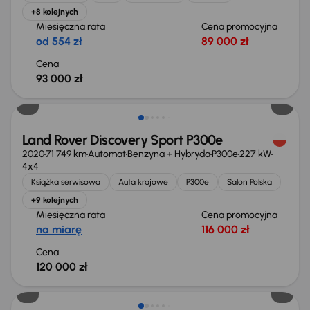
+8 kolejnych
Miesięczna rata
Cena promocyjna
od 554 zł
89 000 zł
Cena
93 000 zł
Możliwość odliczenia VAT
Land Rover Discovery Sport P300e
2020
71 749 km
Automat
Benzyna + Hybryda
P300e
227 kW
4x4
Książka serwisowa
Auta krajowe
P300e
Salon Polska
+9 kolejnych
Miesięczna rata
Cena promocyjna
na miarę
116 000 zł
Cena
120 000 zł
Świeżo skupione