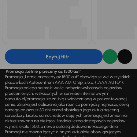
Edytuj filtr
Promocja „Letnie przeceny aż 1500 aut”
Promocja „Letnie przeceny aż 1500 aut” obowiązuje we wszystkich
placówkach Autocentrum AAA AUTO Sp. z o.o. („AAA AUTO”).
Promocja polega na możliwości nabycia wybranych pojazdów
przecenionych, wskazanych w serwisie internetowym
aaaauto.pl/promocja, ze zniżką uwidocznioną w prezentowanej
cenie. Zniżka jest obliczana jako różnica pomiędzy najniższą ceną
danego pojazdu z 30 dni przed obniżką a jego aktualną ceną
sprzedaży. Liczba samochodów objętych promocją jest zmienna i
aktualizowana na bieżąco; średnia liczba dostępnych pojazdów
wynosi około 1500, a nowe auta są dodawane każdego dnia.
Promocji nie można łączyć z innymi aktualnie obowiązującymi