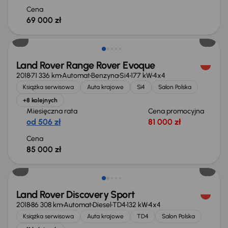
Cena
69 000 zł
Land Rover Range Rover Evoque
2018
71 336 km
Automat
Benzyna
Si4
177 kW
4x4
Książka serwisowa
Auta krajowe
Si4
Salon Polska
+8 kolejnych
Miesięczna rata
Cena promocyjna
od 506 zł
81 000 zł
Cena
85 000 zł
Możliwość odliczenia VAT
Land Rover Discovery Sport
2018
86 308 km
Automat
Diesel
TD4
132 kW
4x4
Książka serwisowa
Auta krajowe
TD4
Salon Polska