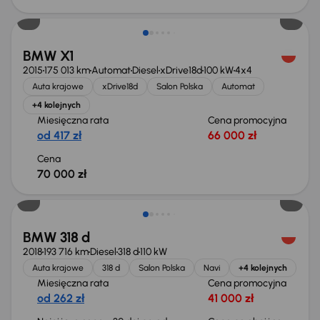
BMW X1
2015
175 013 km
Automat
Diesel
xDrive18d
100 kW
4x4
Auta krajowe
xDrive18d
Salon Polska
Automat
+4 kolejnych
Miesięczna rata
Cena promocyjna
od 417 zł
66 000 zł
Cena
70 000 zł
Taniej o 1 000 zł
BMW 318 d
2018
193 716 km
Diesel
318 d
110 kW
Auta krajowe
318 d
Salon Polska
Navi
+4 kolejnych
Miesięczna rata
Cena promocyjna
od 262 zł
41 000 zł