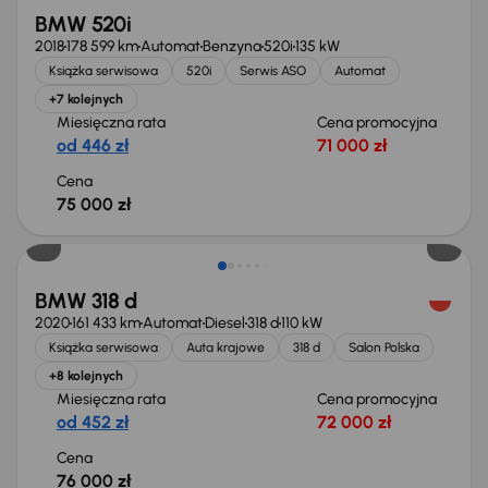
BMW 520i
2018
178 599 km
Automat
Benzyna
520i
135 kW
Książka serwisowa
520i
Serwis ASO
Automat
+7 kolejnych
Miesięczna rata
Cena promocyjna
od 446 zł
71 000 zł
Cena
75 000 zł
BMW 318 d
2020
161 433 km
Automat
Diesel
318 d
110 kW
Książka serwisowa
Auta krajowe
318 d
Salon Polska
+8 kolejnych
Miesięczna rata
Cena promocyjna
od 452 zł
72 000 zł
Cena
76 000 zł