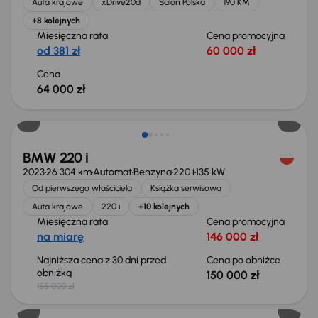
Auta krajowe
xDrive20d
Salon Polska
190 KM
+8 kolejnych
Miesięczna rata
Cena promocyjna
od 381 zł
60 000 zł
Cena
64 000 zł
Taniej o 5 000 zł
BMW 220 i
2023
26 304 km
Automat
Benzyna
220 i
135 kW
Od pierwszego właściciela
Książka serwisowa
Auta krajowe
220 i
+10 kolejnych
Miesięczna rata
Cena promocyjna
na miarę
146 000 zł
Najniższa cena z 30 dni przed
Cena po obniżce
obniżką
150 000 zł
155 000 zł
Taniej o 2 000 zł