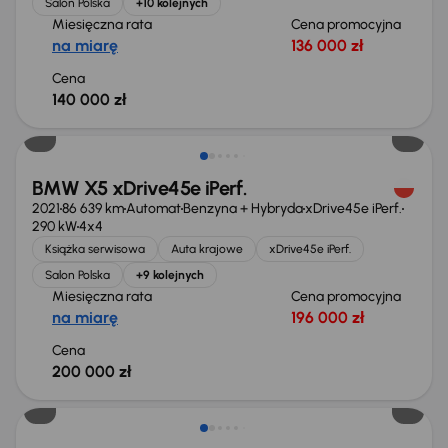
Salon Polska
+10 kolejnych
Miesięczna rata
Cena promocyjna
na miarę
136 000 zł
Cena
140 000 zł
BMW X5 xDrive45e iPerf.
2021
86 639 km
Automat
Benzyna + Hybryda
xDrive45e iPerf.
290 kW
4x4
Książka serwisowa
Auta krajowe
xDrive45e iPerf.
Salon Polska
+9 kolejnych
Miesięczna rata
Cena promocyjna
na miarę
196 000 zł
Cena
200 000 zł
Taniej o 1 000 zł