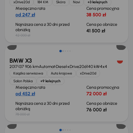
xDrive20d
184 KM
Skóra
Navi
+3 kolejnych
Miesięczna rata
Cena promocyjna
od 247 zł
38 500 zł
Najniższa cena z 30 dni przed
Cena po obniżce
obniżką
41 500 zł
42 000 zł
Taniej o 2 000 zł
BMW X3
2017
137 906 km
Automat
Diesel
xDrive20d
140 kW
4x4
Książka serwisowa
Auta krajowe
xDrive20d
Salon Polska
+9 kolejnych
Miesięczna rata
Cena promocyjna
od 452 zł
72 000 zł
Najniższa cena z 30 dni przed
Cena po obniżce
obniżką
76 000 zł
78 000 zł