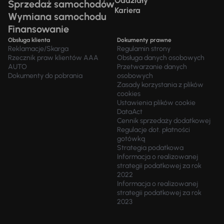
Oddziały
Sprzedaż samochodów
Kariera
Wymiana samochodu
Finansowanie
Obsługa klienta
Dokumenty prawne
Reklamacje/Skarga
Regulamin strony
Rzecznik praw klientów AAA
Obsługa danych osobowych
AUTO
Przetwarzanie danych
Dokumenty do pobrania
osobowych
Zasady korzystania z plików
cookies
Ustawienia plików cookie
DataAct
Cennik sprzedaży dodatkowej
Regulacje dot. płatności
gotówką
Strategia podatkowa
Informacja o realizowanej
strategii podatkowej za rok
2022
Informacja o realizowanej
strategii podatkowej za rok
2023