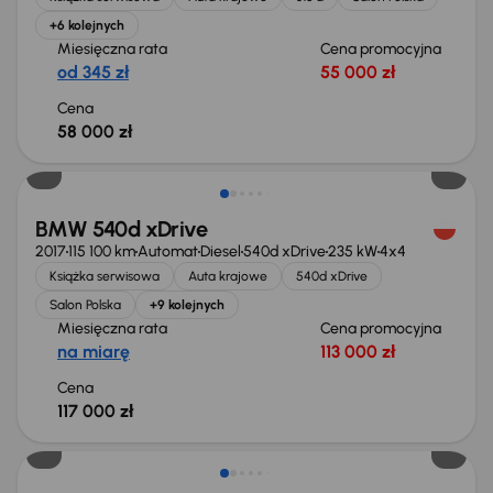
+6 kolejnych
Miesięczna rata
Cena promocyjna
od 345 zł
55 000 zł
Cena
58 000 zł
Możliwość odliczenia VAT
BMW 540d xDrive
2017
115 100 km
Automat
Diesel
540d xDrive
235 kW
4x4
Książka serwisowa
Auta krajowe
540d xDrive
Salon Polska
+9 kolejnych
Miesięczna rata
Cena promocyjna
na miarę
113 000 zł
Cena
117 000 zł
Taniej o 1 000 zł