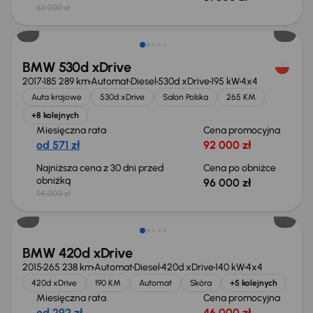
53 000 zł
BMW 530d xDrive
2017
185 289 km
Automat
Diesel
530d xDrive
195 kW
4x4
Auta krajowe
530d xDrive
Salon Polska
265 KM
+8 kolejnych
Miesięczna rata
Cena promocyjna
od 571 zł
92 000 zł
Najniższa cena z 30 dni przed
Cena po obniżce
obniżką
96 000 zł
94 000 zł
Taniej o 1 000 zł
BMW 420d xDrive
2015
265 238 km
Automat
Diesel
420d xDrive
140 kW
4x4
420d xDrive
190 KM
Automat
Skóra
+5 kolejnych
Miesięczna rata
Cena promocyjna
od 292 zł
46 000 zł