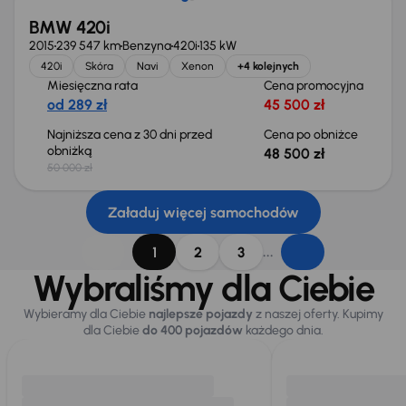
BMW 420i
2015
239 547 km
Benzyna
420i
135 kW
420i
Skóra
Navi
Xenon
+4 kolejnych
Miesięczna rata
Cena promocyjna
od 289 zł
45 500 zł
Najniższa cena z 30 dni przed
Cena po obniżce
obniżką
48 500 zł
50 000 zł
Załaduj więcej samochodów
...
1
2
3
Wybraliśmy dla Ciebie
Wybieramy dla Ciebie
najlepsze pojazdy
z naszej oferty. Kupimy
dla Ciebie
do 400 pojazdów
każdego dnia.