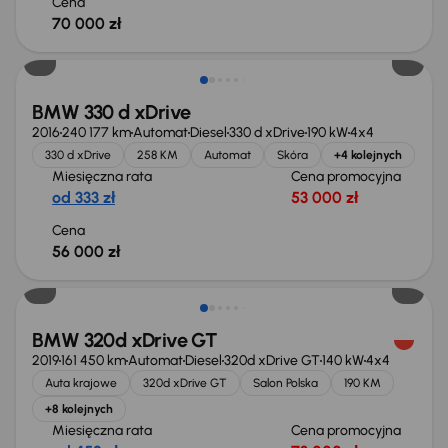
Cena
70 000 zł
Świeżo skupione
BMW 330 d xDrive
2016
240 177 km
Automat
Diesel
330 d xDrive
190 kW
4x4
330 d xDrive
258 KM
Automat
Skóra
+4 kolejnych
Miesięczna rata
Cena promocyjna
od 333 zł
53 000 zł
Cena
56 000 zł
Możliwość odliczenia VAT
BMW 320d xDrive GT
2019
161 450 km
Automat
Diesel
320d xDrive GT
140 kW
4x4
Auta krajowe
320d xDrive GT
Salon Polska
190 KM
+8 kolejnych
Miesięczna rata
Cena promocyjna