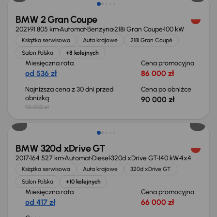
BMW 2 Gran Coupe
2021
91 805 km
Automat
Benzyna
218i Gran Coupé
100 kW
Książka serwisowa
Auta krajowe
218i Gran Coupé
Salon Polska
+8 kolejnych
Miesięczna rata
Cena promocyjna
od 536 zł
86 000 zł
Najniższa cena z 30 dni przed
Cena po obniżce
obniżką
90 000 zł
92 000 zł
BMW 320d xDrive GT
2017
164 527 km
Automat
Diesel
320d xDrive GT
140 kW
4x4
Książka serwisowa
Auta krajowe
320d xDrive GT
Salon Polska
+10 kolejnych
Miesięczna rata
Cena promocyjna
od 417 zł
66 000 zł