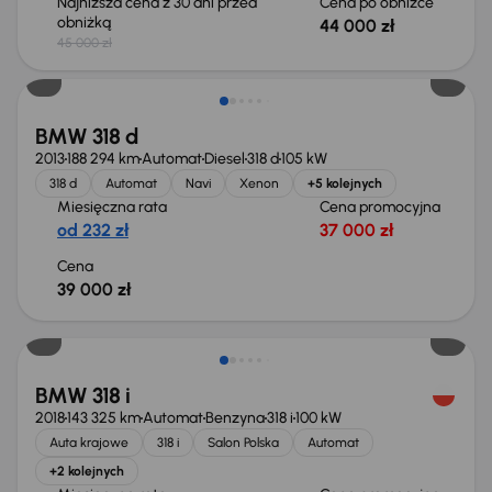
Najniższa cena z 30 dni przed
Cena po obniżce
obniżką
44 000 zł
45 000 zł
BMW 318 d
2013
188 294 km
Automat
Diesel
318 d
105 kW
318 d
Automat
Navi
Xenon
+5 kolejnych
Miesięczna rata
Cena promocyjna
od 232 zł
37 000 zł
Cena
39 000 zł
Taniej o 1 000 zł
BMW 318 i
2018
143 325 km
Automat
Benzyna
318 i
100 kW
Auta krajowe
318 i
Salon Polska
Automat
+2 kolejnych