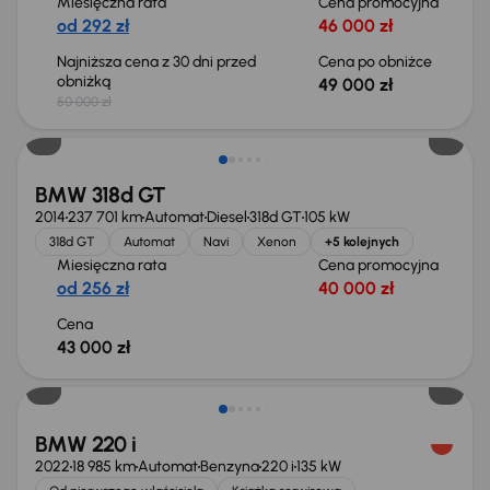
Miesięczna rata
Cena promocyjna
od 292 zł
46 000 zł
Najniższa cena z 30 dni przed
Cena po obniżce
obniżką
49 000 zł
50 000 zł
BMW 318d GT
2014
237 701 km
Automat
Diesel
318d GT
105 kW
318d GT
Automat
Navi
Xenon
+5 kolejnych
Miesięczna rata
Cena promocyjna
od 256 zł
40 000 zł
Cena
43 000 zł
Taniej o 4 000 zł
BMW 220 i
2022
18 985 km
Automat
Benzyna
220 i
135 kW