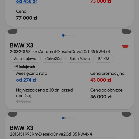
od 458 zł
73 000 zł
Cena
77 000 zł
Taniej o 1 000 zł
BMW X3
2013
201 981 km
Automat
Diesel
xDrive20d
135 kW
4x4
Auta krajowe
xDrive20d
Salon Polska
184 KM
+9 kolejnych
Miesięczna rata
Cena promocyjna
od 274 zł
43 000 zł
Najniższa cena z 30 dni przed
Cena po obniżce
obniżką
46 000 zł
47 000 zł
Taniej o 500 zł
BMW X3
2013
151 993 km
Diesel
xDrive20d
135 kW
4x4