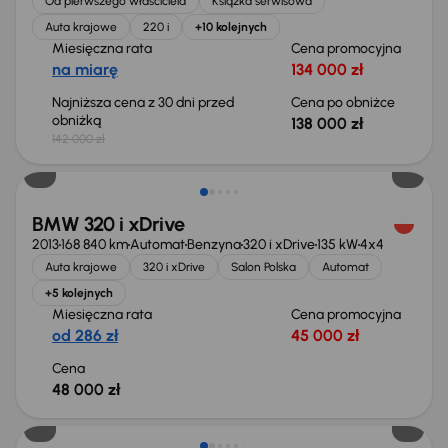
Od pierwszego właściciela
Książka serwisowa
Auta krajowe
220 i
+10 kolejnych
Miesięczna rata
Cena promocyjna
na miarę
134 000 zł
Najniższa cena z 30 dni przed
Cena po obniżce
obniżką
138 000 zł
142 000 zł
BMW 320 i xDrive
2013
168 840 km
Automat
Benzyna
320 i xDrive
135 kW
4x4
Auta krajowe
320 i xDrive
Salon Polska
Automat
+5 kolejnych
Miesięczna rata
Cena promocyjna
od 286 zł
45 000 zł
Cena
48 000 zł
Taniej o 1 500 zł