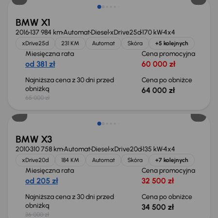
BMW X1
2016
137 984 km
Automat
Diesel
xDrive25d
170 kW
4x4
xDrive25d
231 KM
Automat
Skóra
+5 kolejnych
Miesięczna rata
Cena promocyjna
od 381 zł
60 000 zł
Najniższa cena z 30 dni przed
Cena po obniżce
obniżką
64 000 zł
65 000 zł
Taniej o 1 500 zł
BMW X3
2010
310 758 km
Automat
Diesel
xDrive20d
135 kW
4x4
xDrive20d
184 KM
Automat
Skóra
+7 kolejnych
Miesięczna rata
Cena promocyjna
od 205 zł
32 500 zł
Najniższa cena z 30 dni przed
Cena po obniżce
obniżką
34 500 zł
36 000 zł