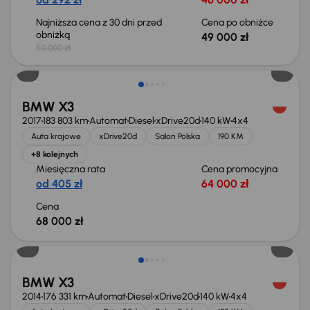
Najniższa cena z 30 dni przed
Cena po obniżce
obniżką
49 000 zł
50 000 zł
BMW X3
2017
183 803 km
Automat
Diesel
xDrive20d
140 kW
4x4
Auta krajowe
xDrive20d
Salon Polska
190 KM
+8 kolejnych
Miesięczna rata
Cena promocyjna
od 405 zł
64 000 zł
Cena
68 000 zł
BMW X3
2014
176 331 km
Automat
Diesel
xDrive20d
140 kW
4x4