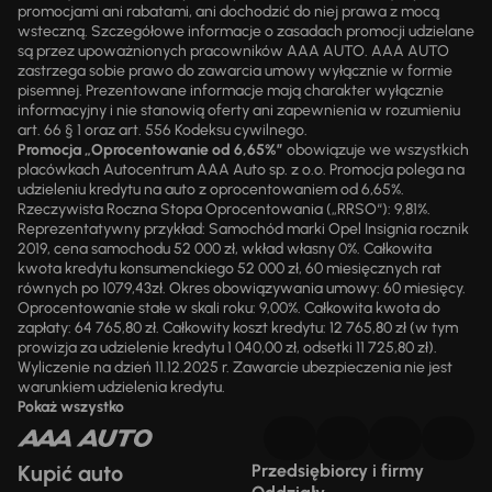
promocjami ani rabatami, ani dochodzić do niej prawa z mocą
wsteczną. Szczegółowe informacje o zasadach promocji udzielane
są przez upoważnionych pracowników AAA AUTO. AAA AUTO
zastrzega sobie prawo do zawarcia umowy wyłącznie w formie
pisemnej. Prezentowane informacje mają charakter wyłącznie
informacyjny i nie stanowią oferty ani zapewnienia w rozumieniu
art. 66 § 1 oraz art. 556 Kodeksu cywilnego.
Promocja „Oprocentowanie od 6,65%”
obowiązuje we wszystkich
placówkach Autocentrum AAA Auto sp. z o.o. Promocja polega na
udzieleniu kredytu na auto z oprocentowaniem od 6,65%.
Rzeczywista Roczna Stopa Oprocentowania („RRSO“): 9,81%.
Reprezentatywny przykład: Samochód marki Opel Insignia rocznik
2019, cena samochodu 52 000 zł, wkład własny 0%. Całkowita
kwota kredytu konsumenckiego 52 000 zł, 60 miesięcznych rat
równych po 1079,43zł. Okres obowiązywania umowy: 60 miesięcy.
Oprocentowanie stałe w skali roku: 9,00%. Całkowita kwota do
zapłaty: 64 765,80 zł. Całkowity koszt kredytu: 12 765,80 zł (w tym
prowizja za udzielenie kredytu 1 040,00 zł, odsetki 11 725,80 zł).
Wyliczenie na dzień 11.12.2025 r. Zawarcie ubezpieczenia nie jest
warunkiem udzielenia kredytu.
Pokaż wszystko
Kupić auto
Przedsiębiorcy i firmy