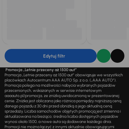
Edytuj filtr
Promocja „Letnie przeceny aż 1500 aut”
Promocja „Letnie przeceny aż 1500 aut” obowiązuje we wszystkich
placówkach Autocentrum AAA AUTO Sp. z o.o. („AAA AUTO”).
Promocja polega na możliwości nabycia wybranych pojazdów
przecenionych, wskazanych w serwisie internetowym
aaaauto.pl/promocja, ze zniżką uwidocznioną w prezentowanej
cenie. Zniżka jest obliczana jako różnica pomiędzy najniższą ceną
danego pojazdu z 30 dni przed obniżką a jego aktualną ceną
sprzedaży. Liczba samochodów objętych promocją jest zmienna i
aktualizowana na bieżąco; średnia liczba dostępnych pojazdów
wynosi około 1500, a nowe auta są dodawane każdego dnia.
Promocji nie można łączyć z innymi aktualnie obowiązującymi