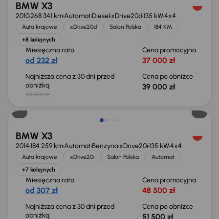
BMW X3
2010
268 341 km
Automat
Diesel
xDrive20d
135 kW
4x4
Auta krajowe
xDrive20d
Salon Polska
184 KM
+8 kolejnych
Miesięczna rata
Cena promocyjna
od 232 zł
37 000 zł
Najniższa cena z 30 dni przed
Cena po obniżce
obniżką
39 000 zł
40 000 zł
Taniej o 1 500 zł
BMW X3
2014
184 259 km
Automat
Benzyna
xDrive20i
135 kW
4x4
Auta krajowe
xDrive20i
Salon Polska
Automat
+7 kolejnych
Miesięczna rata
Cena promocyjna
od 307 zł
48 500 zł
Najniższa cena z 30 dni przed
Cena po obniżce
obniżką
51 500 zł