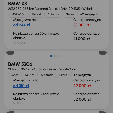
BMW X3
2012
252 268 km
Automat
Diesel
xDrive20d
135 kW
4x4
xDrive20d
184 KM
Automat
Skóra
+7 kolejnych
Miesięczna rata
Cena promocyjna
od 244 zł
38 000 zł
Najniższa cena z 30 dni przed
Cena po obniżce
obniżką
41 000 zł
42 000 zł
Taniej o 1 000 zł
BMW 520d
2016
185 357 km
Automat
Diesel
520d
140 kW
520d
190 KM
Automat
Skóra
+7 kolejnych
Miesięczna rata
Cena promocyjna
od 310 zł
49 000 zł
Najniższa cena z 30 dni przed
Cena po obniżce
obniżką
52 000 zł
53 000 zł
Taniej o 1 000 zł