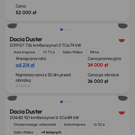
Cena
52 000 zł
Taniej o 1 000 zł
Dacia Duster
2019
157 736 km
Benzyna
1.0 TCe
74 kW
Auta krajowe
1.0 TCe
Salon Polska
Klima
Miesięczna rata
Cena promocyjna
od 214 zł
34 000 zł
Najniższa cena z 30 dni przed
Cena po obniżce
obniżką
36 000 zł
37 000 zł
Taniej o 500 zł
Dacia Duster
2016
82 921 km
Benzyna
1.6 SCe
84 kW
Od pierwszego właściciela
Auta krajowe
1.6 SCe
Salon Polska
+4 kolejnych