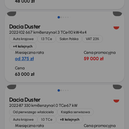
48 000 zł
Możliwość odliczenia VAT
Dacia Duster
2022
102 667 km
Benzyna
1.3 TCe
110 kW
4x4
Auta krajowe
1.3 TCe
Salon Polska
VAT 23%
+4 kolejnych
Miesięczna rata
Cena promocyjna
od 375 zł
59 000 zł
Cena
63 000 zł
Dacia Duster
2022
87 330 km
Benzyna
1.0 TCe
67 kW
Od pierwszego właściciela
Książka serwisowa
Auta krajowe
1.0 TCe
+8 kolejnych
Miesięczna rata
Cena promocyjna