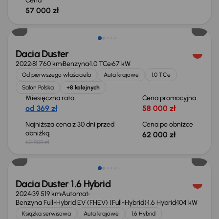
Cena
57 000 zł
Taniej o 1 000 zł
Dacia Duster
2022
81 760 km
Benzyna
1.0 TCe
67 kW
Od pierwszego właściciela
Auta krajowe
1.0 TCe
Salon Polska
+8 kolejnych
Miesięczna rata
Cena promocyjna
od 369 zł
58 000 zł
Najniższa cena z 30 dni przed
Cena po obniżce
obniżką
62 000 zł
63 000 zł
Od nowego taniej o 63 999 zł
Dacia Duster 1.6 Hybrid
2024
39 519 km
Automat
Benzyna Full-Hybrid EV (FHEV) (Full-Hybrid)
1.6 Hybrid
104 kW
Książka serwisowa
Auta krajowe
1.6 Hybrid