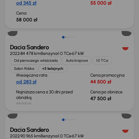
od 345 zł
55 000 zł
Cena
58 000 zł
Taniej o 500 zł
Dacia Sandero
2022
84 478 km
Benzyna
1.0 TCe
67 kW
Od pierwszego właściciela
Auta krajowe
1.0 TCe
Salon Polska
+5 kolejnych
Miesięczna rata
Cena promocyjna
od 283 zł
44 500 zł
Najniższa cena z 30 dni przed
Cena po obniżce
obniżką
47 500 zł
48 000 zł
Taniej o 500 zł
Dacia Sandero
2022
90 965 km
Benzyna
1.0 TCe
67 kW