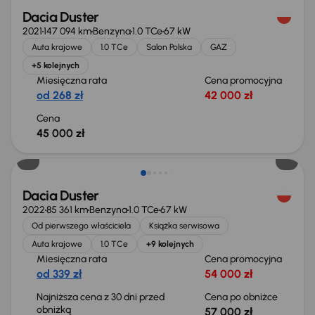
Dacia Duster
2021
147 094 km
Benzyna
1.0 TCe
67 kW
Auta krajowe
1.0 TCe
Salon Polska
GAZ
+5 kolejnych
Miesięczna rata
Cena promocyjna
od 268 zł
42 000 zł
Cena
45 000 zł
Świeżo skupione
Dacia Duster
2022
85 361 km
Benzyna
1.0 TCe
67 kW
Od pierwszego właściciela
Książka serwisowa
Auta krajowe
1.0 TCe
+9 kolejnych
Miesięczna rata
Cena promocyjna
od 339 zł
54 000 zł
Najniższa cena z 30 dni przed
Cena po obniżce
obniżką
57 000 zł