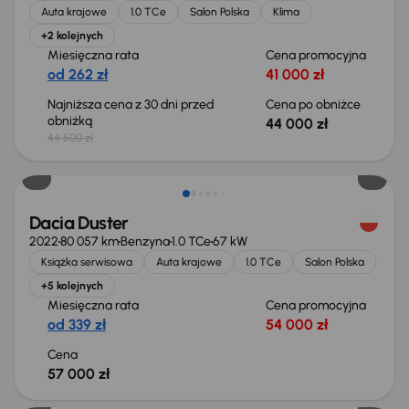
Auta krajowe
1.0 TCe
Salon Polska
Klima
+2 kolejnych
Miesięczna rata
Cena promocyjna
od 262 zł
41 000 zł
Najniższa cena z 30 dni przed
Cena po obniżce
obniżką
44 000 zł
44 500 zł
Możliwość odliczenia VAT
Dacia Duster
2022
80 057 km
Benzyna
1.0 TCe
67 kW
Książka serwisowa
Auta krajowe
1.0 TCe
Salon Polska
+5 kolejnych
Miesięczna rata
Cena promocyjna
od 339 zł
54 000 zł
Cena
57 000 zł
Możliwość odliczenia VAT