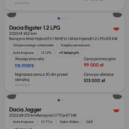
58 000 zł
Taniej o 1 000 zł
Dacia Bigster 1.2 LPG
2025
14 352 km
Benzyna Mild-Hybrid EV (MHEV) (Mild-Hybrid)
1.2 LPG
103 kW
Od pierwszego właściciela
Książka serwisowa
Auta krajowe
1.2 LPG
+11 kolejnych
Miesięczna rata
Cena promocyjna
na miarę
99 000 zł
Najniższa cena z 30 dni przed
Cena po obniżce
obniżką
103 000 zł
104 000 zł
Świeżo skupione
Dacia Jogger
2022
68 213 km
Benzyna
1.0 TCe
67 kW
Auta krajowe
1.0 TCe
Salon Polska
GAZ