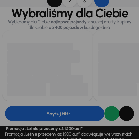
1
2
3
Wybraliśmy dla Ciebie
Wybieramy dla Ciebie
najlepsze pojazdy
z naszej oferty. Kupimy
dla Ciebie
do 400 pojazdów
każdego dnia.
Edytuj filtr
Promocja „Letnie przeceny aż 1500 aut”
Promocja „Letnie przeceny aż 1500 aut” obowiązuje we wszystkich