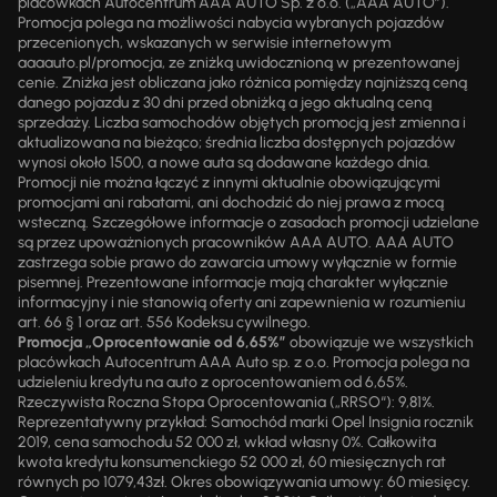
placówkach Autocentrum AAA AUTO Sp. z o.o. („AAA AUTO”).
Promocja polega na możliwości nabycia wybranych pojazdów
przecenionych, wskazanych w serwisie internetowym
aaaauto.pl/promocja, ze zniżką uwidocznioną w prezentowanej
cenie. Zniżka jest obliczana jako różnica pomiędzy najniższą ceną
danego pojazdu z 30 dni przed obniżką a jego aktualną ceną
sprzedaży. Liczba samochodów objętych promocją jest zmienna i
aktualizowana na bieżąco; średnia liczba dostępnych pojazdów
wynosi około 1500, a nowe auta są dodawane każdego dnia.
Promocji nie można łączyć z innymi aktualnie obowiązującymi
promocjami ani rabatami, ani dochodzić do niej prawa z mocą
wsteczną. Szczegółowe informacje o zasadach promocji udzielane
są przez upoważnionych pracowników AAA AUTO. AAA AUTO
zastrzega sobie prawo do zawarcia umowy wyłącznie w formie
pisemnej. Prezentowane informacje mają charakter wyłącznie
informacyjny i nie stanowią oferty ani zapewnienia w rozumieniu
art. 66 § 1 oraz art. 556 Kodeksu cywilnego.
Promocja „Oprocentowanie od 6,65%”
obowiązuje we wszystkich
placówkach Autocentrum AAA Auto sp. z o.o. Promocja polega na
udzieleniu kredytu na auto z oprocentowaniem od 6,65%.
Rzeczywista Roczna Stopa Oprocentowania („RRSO“): 9,81%.
Reprezentatywny przykład: Samochód marki Opel Insignia rocznik
2019, cena samochodu 52 000 zł, wkład własny 0%. Całkowita
kwota kredytu konsumenckiego 52 000 zł, 60 miesięcznych rat
równych po 1079,43zł. Okres obowiązywania umowy: 60 miesięcy.