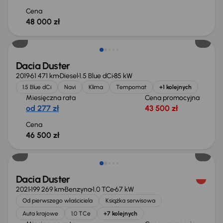
Cena
48 000 zł
Dacia Duster
2019
61 471 km
Diesel
1.5 Blue dCi
85 kW
1.5 Blue dCi
Navi
Klima
Tempomat
+1 kolejnych
Miesięczna rata
Cena promocyjna
od 277 zł
43 500 zł
Cena
46 500 zł
Dacia Duster
2021
199 269 km
Benzyna
1.0 TCe
67 kW
Od pierwszego właściciela
Książka serwisowa
Auta krajowe
1.0 TCe
+7 kolejnych