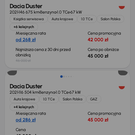
Dacia Duster
2021
146 675 km
Benzyna
1.0 TCe
67 kW
Książka serwisowa
Auta krajowe
1.0 TCe
Salon Polska
+6 kolejnych
Miesięczna rata
Cena promocyjna
od 268 zł
42 000 zł
Najniższa cena z 30 dni przed
Cena po obniżce
obniżką
45 000 zł
46 000 zł
Możliwość odliczenia VAT
Dacia Duster
2021
116 504 km
Benzyna
1.0 TCe
67 kW
Auta krajowe
1.0 TCe
Salon Polska
GAZ
+4 kolejnych
Miesięczna rata
Cena promocyjna
od 286 zł
45 000 zł
Cena