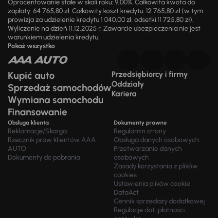
Oprocentowanie stałe w skali roku: 9,00%. Całkowita kwota do
zapłaty: 64 765,80 zł. Całkowity koszt kredytu: 12 765,80 zł (w tym
prowizja za udzielenie kredytu 1 040,00 zł, odsetki 11 725,80 zł).
Wyliczenie na dzień 11.12.2025 r. Zawarcie ubezpieczenia nie jest
warunkiem udzielenia kredytu.
Pokaż wszystko
Kupić auto
Przedsiębiorcy i firmy
Oddziały
Sprzedaż samochodów
Kariera
Wymiana samochodu
Finansowanie
Obsługa klienta
Dokumenty prawne
Reklamacje/Skarga
Regulamin strony
Rzecznik praw klientów AAA
Obsługa danych osobowych
AUTO
Przetwarzanie danych
Dokumenty do pobrania
osobowych
Zasady korzystania z plików
cookies
Ustawienia plików cookie
DataAct
Cennik sprzedaży dodatkowej
Regulacje dot. płatności