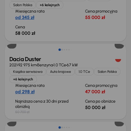
Salon Polska
+6 kolejnych
Miesięczna rata
Cena promocyjna
od 345 zł
55 000 zł
Cena
58 000 zł
Taniej o 700 zł
Dacia Duster
2021
92 975 km
Benzyna
1.0 TCe
67 kW
Książka serwisowa
Auta krajowe
1.0 TCe
Salon Polska
+6 kolejnych
Miesięczna rata
Cena promocyjna
od 298 zł
47 000 zł
Najniższa cena z 30 dni przed
Cena po obniżce
obniżką
50 000 zł
50 700 zł
Taniej o 1 000 zł