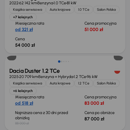
2022
62 142 km
Benzyna
1.0 TCe
81 kW
Książka serwisowa
Auta krajowe
1.0 TCe
Salon Polska
+7 kolejnych
Miesięczna rata
Cena promocyjna
od 321 zł
51 000 zł
Cena
54 000 zł
Taniej o 1 000 zł
Dacia Duster 1.2 TCe
2025
20 709 km
Benzyna + Hybryda
1.2 TCe
96 kW
Książka serwisowa
Auta krajowe
1.2 TCe
Salon Polska
+6 kolejnych
Miesięczna rata
Cena promocyjna
od 518 zł
83 000 zł
Najniższa cena z 30 dni przed
Cena po obniżce
obniżką
87 000 zł
88 000 zł