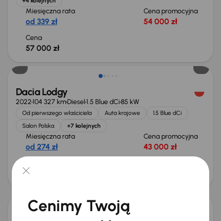
+4 kolejnych
Miesięczna rata
Cena promocyjna
od 339 zł
54 000 zł
Cena
57 000 zł
Możliwość odliczenia VAT
Dacia Lodgy
2022
104 327 km
Diesel
1.5 Blue dCi
85 kW
Od pierwszego właściciela
Auta krajowe
1.5 Blue dCi
Salon Polska
+7 kolejnych
Miesięczna rata
Cena promocyjna
od 274 zł
43 000 zł
Cena
46 000 zł
Taniej o 500 zł
Cenimy Twoją