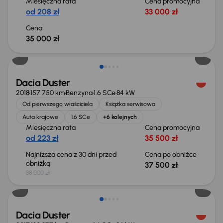
Miesięczna rata
Cena promocyjna
od 208 zł
33 000 zł
Cena
35 000 zł
Taniej o 500 zł
Dacia Duster
2018
157 750 km
Benzyna
1.6 SCe
84 kW
Od pierwszego właściciela
Książka serwisowa
Auta krajowe
1.6 SCe
+6 kolejnych
Miesięczna rata
Cena promocyjna
od 223 zł
35 500 zł
Najniższa cena z 30 dni przed
Cena po obniżce
obniżką
37 500 zł
38 000 zł
Świeżo skupione
Dacia Duster