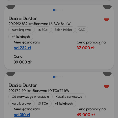
Dacia Duster
2019
192 832 km
Benzyna
1.6 SCe
84 kW
Auta krajowe
1.6 SCe
Salon Polska
GAZ
+4 kolejnych
Miesięczna rata
Cena promocyjna
od 232 zł
37 000 zł
Cena
39 000 zł
Dacia Duster
2021
72 401 km
Benzyna
1.0 TCe
74 kW
Od pierwszego właściciela
Książka serwisowa
Auta krajowe
1.0 TCe
+8 kolejnych
Miesięczna rata
Cena promocyjna
od 310 zł
49 000 zł