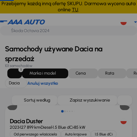
Dacia
Anuluj wszystko
Przebijemy każdą inną ofertę SKUPU. Darmowa wycena auta
online
TU
.
Samochody używane Dacia na
sprzedaż
101 samochodów
1
Marka i model
Cena
Rata
R
Dacia
Anuluj wszystko
Możliwość odliczenia VAT
Sortuj według
Zapisz wyszukiwanie
Dacia Duster
2023
127 899 km
Diesel
1.5 Blue dCi
85 kW
Od pierwszego właściciela
Auta krajowe
1.5 Blue dCi