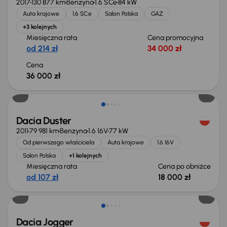
2017
130 877 km
Benzyna
1.6 SCe
84 kW
Auta krajowe
1.6 SCe
Salon Polska
GAZ
+3 kolejnych
Miesięczna rata
Cena promocyjna
od 214 zł
34 000 zł
Cena
36 000 zł
Taniej o 1 000 zł
Dacia Duster
2011
79 981 km
Benzyna
1.6 16V
77 kW
Od pierwszego właściciela
Auta krajowe
1.6 16V
Salon Polska
+1 kolejnych
Miesięczna rata
Cena po obniżce
od 107 zł
18 000 zł
Możliwość odliczenia VAT
Dacia Jogger