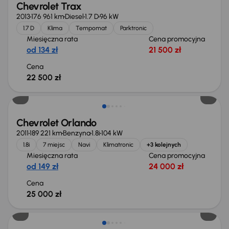
Chevrolet Trax
2013
176 961 km
Diesel
1.7 D
96 kW
1.7 D
Klima
Tempomat
Parktronic
Miesięczna rata
Cena promocyjna
od 134 zł
21 500 zł
Cena
22 500 zł
Chevrolet Orlando
2011
189 221 km
Benzyna
1.8i
104 kW
1.8i
7 miejsc
Navi
Klimatronic
+3 kolejnych
Miesięczna rata
Cena promocyjna
od 149 zł
24 000 zł
Cena
25 000 zł
Taniej o 2 000 zł