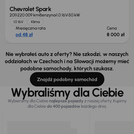
Chevrolet Spark
2011
220 009 km
Benzyna
1.0 16V
50 kW
1.0 16V
Klima
Miesięczna rata
Cena
od 48 zł
8 000 zł
Nie wybrałeś auto z oferty? Nie szkodzi, w naszych
oddziałach w Czechach i na Słowacji możemy mieć
podobne samochody, których szukasz.
Znajdź podobny samochód
Wybraliśmy dla Ciebie
Wybieramy dla Ciebie
najlepsze pojazdy
z naszej oferty. Kupimy
dla Ciebie
do 400 pojazdów
każdego dnia.