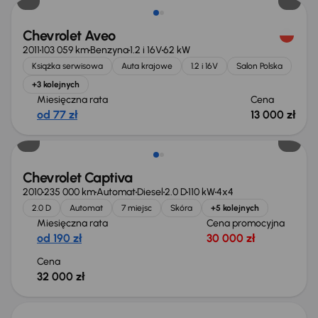
Chevrolet Aveo
2011
103 059 km
Benzyna
1.2 i 16V
62 kW
Książka serwisowa
Auta krajowe
1.2 i 16V
Salon Polska
+3 kolejnych
Miesięczna rata
Cena
od 77 zł
13 000 zł
Chevrolet Captiva
2010
235 000 km
Automat
Diesel
2.0 D
110 kW
4x4
2.0 D
Automat
7 miejsc
Skóra
+5 kolejnych
Miesięczna rata
Cena promocyjna
od 190 zł
30 000 zł
Cena
32 000 zł
Świeżo skupione