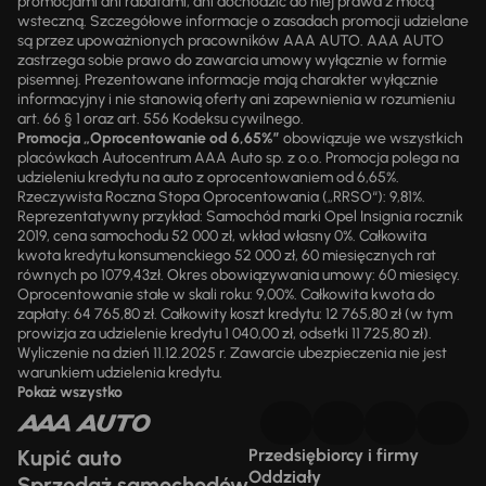
promocjami ani rabatami, ani dochodzić do niej prawa z mocą
wsteczną. Szczegółowe informacje o zasadach promocji udzielane
są przez upoważnionych pracowników AAA AUTO. AAA AUTO
zastrzega sobie prawo do zawarcia umowy wyłącznie w formie
pisemnej. Prezentowane informacje mają charakter wyłącznie
informacyjny i nie stanowią oferty ani zapewnienia w rozumieniu
art. 66 § 1 oraz art. 556 Kodeksu cywilnego.
Promocja „Oprocentowanie od 6,65%”
obowiązuje we wszystkich
placówkach Autocentrum AAA Auto sp. z o.o. Promocja polega na
udzieleniu kredytu na auto z oprocentowaniem od 6,65%.
Rzeczywista Roczna Stopa Oprocentowania („RRSO“): 9,81%.
Reprezentatywny przykład: Samochód marki Opel Insignia rocznik
2019, cena samochodu 52 000 zł, wkład własny 0%. Całkowita
kwota kredytu konsumenckiego 52 000 zł, 60 miesięcznych rat
równych po 1079,43zł. Okres obowiązywania umowy: 60 miesięcy.
Oprocentowanie stałe w skali roku: 9,00%. Całkowita kwota do
zapłaty: 64 765,80 zł. Całkowity koszt kredytu: 12 765,80 zł (w tym
prowizja za udzielenie kredytu 1 040,00 zł, odsetki 11 725,80 zł).
Wyliczenie na dzień 11.12.2025 r. Zawarcie ubezpieczenia nie jest
warunkiem udzielenia kredytu.
Pokaż wszystko
Kupić auto
Przedsiębiorcy i firmy
Oddziały
Sprzedaż samochodów