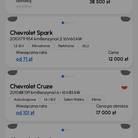
obniżką
38 500 zł
40 000 zł
Świeżo skupione
Chevrolet Spark
2010
179 954 km
Benzyna
1.2 16V
60 kW
1.2 16V
Klimatronic
Parktronic
ALU
Miesięczna rata
Cena
od 71 zł
12 000 zł
Taniej o 500 zł
Chevrolet Cruze
2010
88 139 km
Benzyna
1.6 i 16V
83 kW
Auta krajowe
1.6 i 16V
Salon Polska
Klima
Miesięczna rata
Cena po obniżce
od 101 zł
17 000 zł