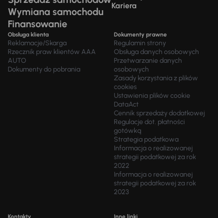
Kariera
Wymiana samochodu
Finansowanie
Obsługa klienta
Dokumenty prawne
Reklamacje/Skarga
Regulamin strony
Rzecznik praw klientów AAA
Obsługa danych osobowych
AUTO
Przetwarzanie danych
Dokumenty do pobrania
osobowych
Zasady korzystania z plików
cookies
Ustawienia plików cookie
DataAct
Cennik sprzedaży dodatkowej
Regulacje dot. płatności
gotówką
Strategia podatkowa
Informacja o realizowanej
strategii podatkowej za rok
2022
Informacja o realizowanej
strategii podatkowej za rok
2023
Kontakty
Inne linki