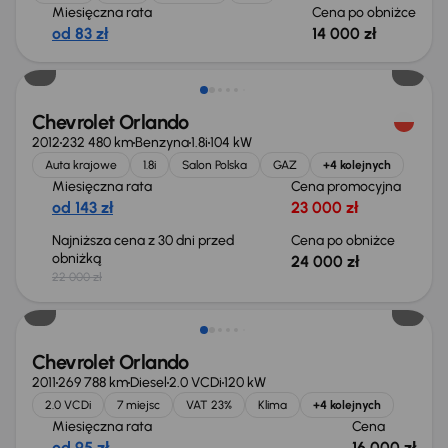
Miesięczna rata
Cena po obniżce
od 83 zł
14 000 zł
Chevrolet Orlando
2012
232 480 km
Benzyna
1.8i
104 kW
Auta krajowe
1.8i
Salon Polska
GAZ
+4 kolejnych
Miesięczna rata
Cena promocyjna
od 143 zł
23 000 zł
Najniższa cena z 30 dni przed
Cena po obniżce
obniżką
24 000 zł
22 000 zł
Możliwość odliczenia VAT
Chevrolet Orlando
2011
269 788 km
Diesel
2.0 VCDi
120 kW
2.0 VCDi
7 miejsc
VAT 23%
Klima
+4 kolejnych
Miesięczna rata
Cena
od 95 zł
16 000 zł