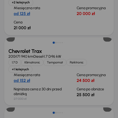
+2 kolejnych
Miesięczna rata
Cena promocyjna
od 125 zł
20 000 zł
Cena
21 000 zł
Taniej o 1 500 zł
Chevrolet Trax
2013
171 940 km
Diesel
1.7 D
96 kW
1.7 D
Klimatronic
Tempomat
Parktronic
+1 kolejnych
Miesięczna rata
Cena promocyjna
od 152 zł
24 500 zł
Najniższa cena z 30 dni przed
Cena po obniżce
obniżką
25 500 zł
27 000 zł