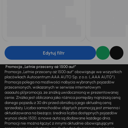
Edytuj filtr
Promocja „Letnie przeceny aż 1500 aut”
Promocja „Letnie przeceny aż 1500 aut” obowiązuje we wszystkich
placówkach Autocentrum AAA AUTO Sp. z o.o. („AAA AUTO”).
Promocja polega na możliwości nabycia wybranych pojazdów
przecenionych, wskazanych w serwisie internetowym
aaaauto.pl/promocja, ze zniżką uwidocznioną w prezentowanej
cenie. Zniżka jest obliczana jako różnica pomiędzy najniższą ceną
danego pojazdu z 30 dni przed obniżką a jego aktualną ceną
sprzedaży. Liczba samochodów objętych promocją jest zmienna i
aktualizowana na bieżąco; średnia liczba dostępnych pojazdów
wynosi około 1500, a nowe auta są dodawane każdego dnia.
Promocji nie można łączyć z innymi aktualnie obowiązującymi