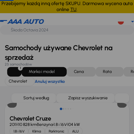
Chevrolet
Anuluj wszystko
Przebijemy każdą inną ofertę SKUPU. Darmowa wycena auta
online
TU
.
Samochody używane Chevrolet na
sprzedaż
25 samochodów
1
Marka i model
Cena
Rata
R
Chevrolet
Anuluj wszystko
Świeżo skupione
Sortuj według
Zapisz wyszukiwanie
Chevrolet Cruze
2011
110 828 km
Benzyna
1.8 i 16V
104 kW
1.8 i 16V
Klima
Parktronic
ALU