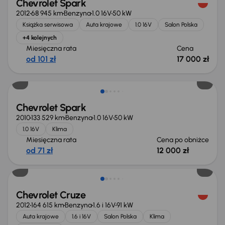
Chevrolet Spark
2012
68 945 km
Benzyna
1.0 16V
50 kW
Książka serwisowa
Auta krajowe
1.0 16V
Salon Polska
+4 kolejnych
Miesięczna rata
Cena
od 101 zł
17 000 zł
Taniej o 500 zł
Chevrolet Spark
2010
133 529 km
Benzyna
1.0 16V
50 kW
1.0 16V
Klima
Miesięczna rata
Cena po obniżce
od 71 zł
12 000 zł
Chevrolet Cruze
2012
164 615 km
Benzyna
1.6 i 16V
91 kW
Auta krajowe
1.6 i 16V
Salon Polska
Klima