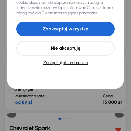
cookie służą nam do ulepszania naszych usług, a
jednocześnie możemy lepiej oferować Ci treści, które
Chevrolet Spark
mogą być dla Ciebie interesujące i przydatne.
2010
123 899 km
Benzyna
1.0 16V
50 kW
Od pierwszego właściciela
Auta krajowe
1.0 16V
Zaakceptuj wszystko
Salon Polska
+1 kolejnych
Miesięczna rata
Cena po obniżce
od 68 zł
11 500 zł
Nie akceptuję
Zarządzaj plikami cookie
Chevrolet Spark
2013
102 350 km
Benzyna
1.2 16V
60 kW
Auta krajowe
1.2 16V
Salon Polska
GAZ
+2 kolejnych
Miesięczna rata
Cena
od 89 zł
15 000 zł
Taniej o 500 zł
Chevrolet Spark