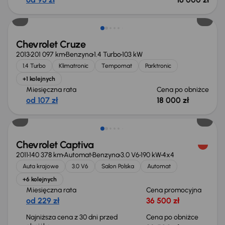
Taniej o 500 zł
Chevrolet Cruze
2013
201 097 km
Benzyna
1.4 Turbo
103 kW
1.4 Turbo
Klimatronic
Tempomat
Parktronic
+1 kolejnych
Miesięczna rata
Cena po obniżce
od 107 zł
18 000 zł
Taniej o 1 500 zł
Chevrolet Captiva
2011
140 378 km
Automat
Benzyna
3.0 V6
190 kW
4x4
Auta krajowe
3.0 V6
Salon Polska
Automat
+6 kolejnych
Miesięczna rata
Cena promocyjna
od 229 zł
36 500 zł
Najniższa cena z 30 dni przed
Cena po obniżce