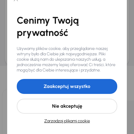
Chcę otrzymywać informacje o ofertach rabatowych
Na e-mail
(opcjonalnie)
Cenimy Twoją
Na numer telefonu
(opcjonalnie)
prywatność
Wyślij zapytanie
Zwracamy uwagę, że umówienie spotkania nie jest równoznaczne z rezerwacją
ani zagwarantowaną dostępnością pojazdu. AURES Holdings a.s., z siedzibą
Używamy plików cookie, aby przeglądanie naszej
Dopraváků 874/15, Čimice, 184 00 Praga 8, będzie przechowywać i przetwarzać
Twoje dane osobowe zgodnie z zasadami ochrony i przetwarzania
danych
witryny było dla Ciebie jak najwygodniejsze. Pliki
osobowych
.
cookie służą nam do ulepszania naszych usług, a
jednocześnie możemy lepiej oferować Ci treści, które
Wybraliśmy dla Ciebie
mogą być dla Ciebie interesujące i przydatne.
Wybieramy dla Ciebie
najlepsze pojazdy
z naszej oferty. Kupimy
dla Ciebie
do 400 pojazdów
każdego dnia.
Zaakceptuj wszystko
Nie akceptuję
Zarządzaj plikami cookie