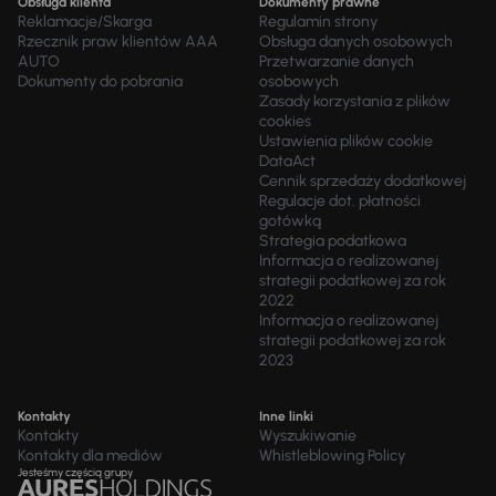
Obsługa klienta
Dokumenty prawne
Reklamacje/Skarga
Regulamin strony
Rzecznik praw klientów AAA
Obsługa danych osobowych
AUTO
Przetwarzanie danych
Dokumenty do pobrania
osobowych
Zasady korzystania z plików
cookies
Ustawienia plików cookie
DataAct
Cennik sprzedaży dodatkowej
Regulacje dot. płatności
gotówką
Strategia podatkowa
Informacja o realizowanej
strategii podatkowej za rok
2022
Informacja o realizowanej
strategii podatkowej za rok
2023
Kontakty
Inne linki
Kontakty
Wyszukiwanie
Kontakty dla mediów
Whistleblowing Policy
Jesteśmy częścią grupy