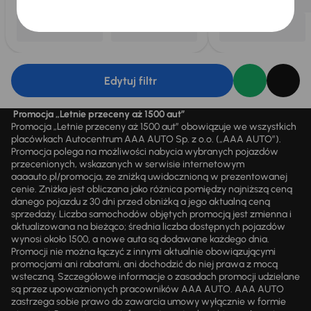
Edytuj filtr
Promocja „Letnie przeceny aż 1500 aut”
Promocja „Letnie przeceny aż 1500 aut” obowiązuje we wszystkich
placówkach Autocentrum AAA AUTO Sp. z o.o. („AAA AUTO”).
Promocja polega na możliwości nabycia wybranych pojazdów
przecenionych, wskazanych w serwisie internetowym
aaaauto.pl/promocja, ze zniżką uwidocznioną w prezentowanej
cenie. Zniżka jest obliczana jako różnica pomiędzy najniższą ceną
danego pojazdu z 30 dni przed obniżką a jego aktualną ceną
sprzedaży. Liczba samochodów objętych promocją jest zmienna i
aktualizowana na bieżąco; średnia liczba dostępnych pojazdów
wynosi około 1500, a nowe auta są dodawane każdego dnia.
Promocji nie można łączyć z innymi aktualnie obowiązującymi
promocjami ani rabatami, ani dochodzić do niej prawa z mocą
wsteczną. Szczegółowe informacje o zasadach promocji udzielane
są przez upoważnionych pracowników AAA AUTO. AAA AUTO
zastrzega sobie prawo do zawarcia umowy wyłącznie w formie