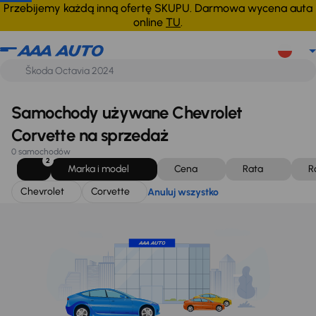
Chevrolet
Corvette
Anuluj wszystko
Przebijemy każdą inną ofertę SKUPU. Darmowa wycena auta
online
TU
.
Samochody używane Chevrolet
Corvette na sprzedaż
0 samochodów
2
Marka i model
Cena
Rata
R
Chevrolet
Corvette
Anuluj wszystko