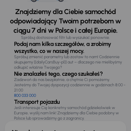
Znajdziemy dla Ciebie samochód
odpowiadający Twoim potrzebom w
ciągu 7 dni w Polsce i całej Europie.
Spróbuj dostosować filtr lub wyszukać ponownie.
Podaj nam kilka szczegółów, a zrobimy
wszystko, co w naszej mocy.
Spróbuj zmienić parametry lub zostaw to nam! Codziennie
skupujemy [[dailyCarsBuy-pl]] aut – dlaczego nie mielibyśmy
odkupić właśnie Twojego?
Nie znalazłeś tego, czego szukałeś?
Zadzwoń do nas bezpłatnie, a chętnie Ci pomożemy.
Jesteśmy do Twojej dyspozycji codziennie w godzinach 8:00 -
21:00
800 033 000
Transport pojazdu
Jeśli interesuje Cię konkretny samochód gdziekolwiek w
Europie, wyślij nam link! Znajdziemy dla Ciebie podobny w
Polsce lub sprowadzimy go z zagranicy.