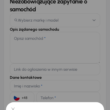
Niezobowiązujące zapytanie o
samochód
Wybierz markę i model
Opis żądanego samochodu
Opisz samochód
*
Link do ogłoszenia w innym serwisie
Dane kontaktowe
Imię i nazwisko
*
Telefon
*
+48
E-mail
*