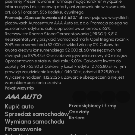
pisemnej. Prezentowane informacje mają charakter wyłącznie
informacyjny i nie stanowią oferty ani zapewnienia w rozumieniu
art. 66 § 1 oraz art. 556 Kodeksu cywilnego.
Promocja „Oprocentowanie od 6,65%”
obowiązuje we wszystkich
placówkach Autocentrum AAA Auto sp. z o.o. Promocja polega na
udzieleniu kredytu na auto z oprocentowaniem od 6,65%.
Rzeczywista Roczna Stopa Oprocentowania („RRSO“): 9,81%.
Reprezentatywny przykład: Samochód marki Opel Insignia rocznik
2019, cena samochodu 52 000 zł, wkład własny 0%. Całkowita
kwota kredytu konsumenckiego 52 000 zł, 60 miesięcznych rat
równych po 1079,43zł. Okres obowiązywania umowy: 60 miesięcy.
Oprocentowanie stałe w skali roku: 9,00%. Całkowita kwota do
zapłaty: 64 765,80 zł. Całkowity koszt kredytu: 12 765,80 zł (w tym
prowizja za udzielenie kredytu 1 040,00 zł, odsetki 11 725,80 zł).
Wyliczenie na dzień 11.12.2025 r. Zawarcie ubezpieczenia nie jest
warunkiem udzielenia kredytu.
Pokaż wszystko
Kupić auto
Przedsiębiorcy i firmy
Oddziały
Sprzedaż samochodów
Kariera
Wymiana samochodu
Finansowanie