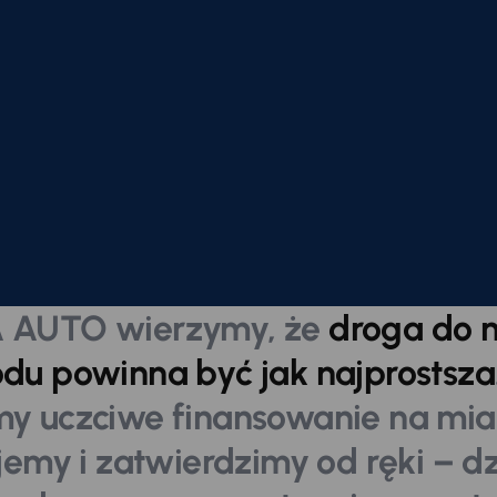
 AUTO wierzymy, że
droga do 
u powinna być jak najprostsza
my uczciwe finansowanie na miar
emy i zatwierdzimy od ręki – d