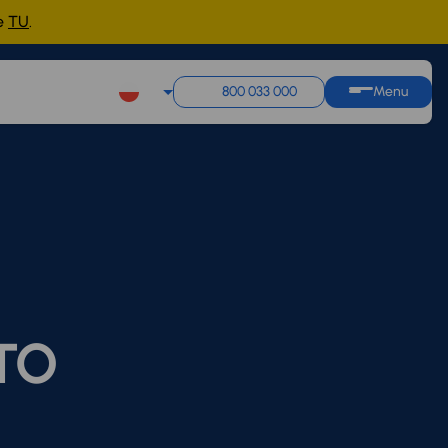
ne
TU
.
800 033 000
Menu
UTO