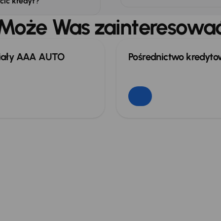
cić kredyt?
Może Was zainteresowa
iały AAA AUTO
Pośrednictwo kredyt