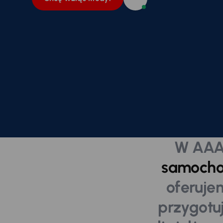
W AAA
samochod
oferuje
przygotuj