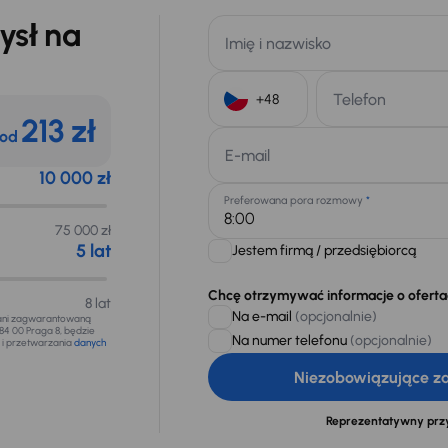
ysł na
Imię i nazwisko
Telefon
213 zł
od
+48
E-mail
10 000 zł
Preferowana pora rozmowy
*
75 000 zł
5 lat
Jestem firmą / przedsiębiorcą
Chcę otrzymywać informacje o ofert
8 lat
Na e-mail
(opcjonalnie)
 ani zagwarantowaną
184 00 Praga 8, będzie
Na numer telefonu
(opcjonalnie)
 i przetwarzania
danych
Niezobowiązujące z
Reprezentatywny prz