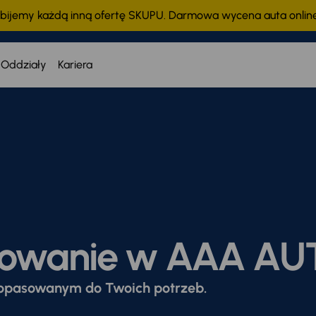
bijemy każdą inną ofertę SKUPU. Darmowa wycena auta onli
Oddziały
Kariera
nsowanie w AAA A
dopasowanym do Twoich potrzeb.