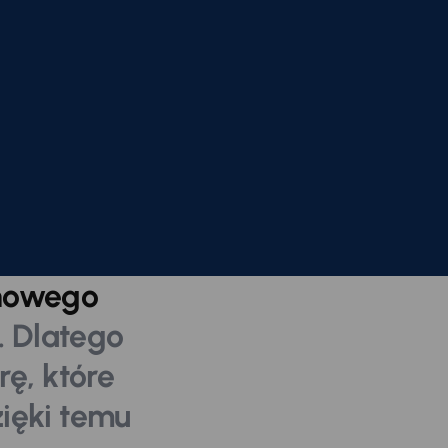
nowego
. Dlatego
ę, które
zięki temu