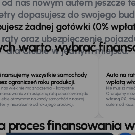
 od nas nowym autem jeszcze 
etry dopasujesz do swojego bud
bujesz żadnej gotówki (0% wpłat
 raty oraz ubezpieczenie pojaz
rych warto wybrać fina
dla Ciebie w jednym miejscu.
Jak przebiega proces
Partnerzy
Kalkulator
Często
finansowania?
finansowi
rat
pytaci
Finansujemy wszystkie samochody
Auto na ra
bez ograniczeń roku produkcji.
wpłatą wł
 nas wiek nie ma znaczenia – korzystne
Nie musisz mie
inansowanie z miesięczną ratą dopasowaną do
Oferujemy moż
iebie otrzymasz na każdy samochód z naszej
własną 0%,
dzi
ferty, niezależnie od roku jego produkcji.
autem od razu.
ga proces finansowania