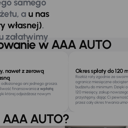
tego samego
żetu, a
u nas
y własnej)
.
du załatwimy
nsowanie w AAA AUTO
 nas
Może Was
Chcę wziąć kredyt
e
zainteresować
ty, nawet z zerową
Okres spłaty do 120 m
asną
Rozłóż raty zgodnie ze swoim
ogranicz miesięczne obciąż
ć odłożonego ani jednego grosza.
budżetu do minimum. Dzięki o
liwość finansowania
z wpłatą
120 miesięcy, zakup nowszego 
ęki której odjeżdżasz nowym
przystępny, dając Ci pewność s
przez cały okres trwania umo
 w AAA AUTO?