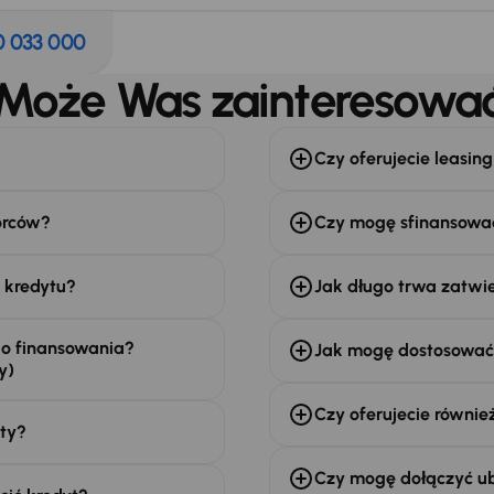
0 033 000
Może Was zainteresowa
Czy oferujecie leasing
orców?
Czy mogę sfinansowa
 kredytu?
Jak długo trwa zatwi
do finansowania?
Jak mogę dostosować 
y)
Czy oferujecie równie
aty?
Czy mogę dołączyć ub