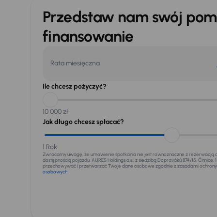
Przedstaw nam swój pom
finansowanie
Rata miesięczna
Ile chcesz pożyczyć?
10 000 zł
Jak długo chcesz spłacać?
1 Rok
Zwracamy uwagę, że umówienie spotkania nie jest równoznaczne z rezerwacją
dostępnością pojazdu. AURES Holdings a.s., z siedzibą Dopraváků 874/15, Čimice, 
przechowywać i przetwarzać Twoje dane osobowe zgodnie z zasadami ochrony
osobowych
.