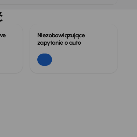
ć
owe
Niezobowiązujące
zapytanie o auto