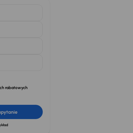
ach rabatowych
apytanie
ykład