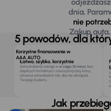
odjeżdżasz
dnia. Param
nie potrze
Zakup auta,
5 powodów, dla któ
Korzystne finansowanie w
Korzyści
finansowania
AAA AUTO
Łatwo, szybko, korzystnie
Zatwierdzenie nastąpi w
w ciągu 30 minut
, bez
zbędnych formalności i z korzystną ratą, którą
U
ustawisz samodzielnie tak, aby nie obciążyła
f
Twojego budżetu.
C
o
Jak przebie