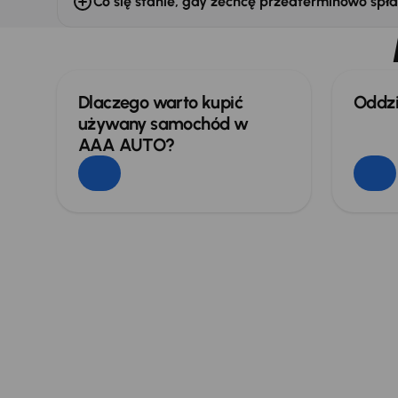
Co się stanie, gdy zechcę przedterminowo spła
Dlaczego warto kupić
Oddz
używany samochód w
AAA AUTO?