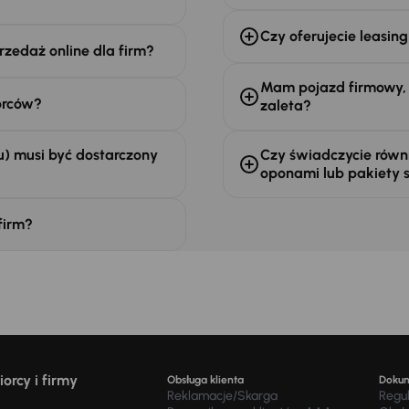
Czy oferujecie leasing
rzedaż online dla firm?
Mam pojazd firmowy, k
orców?
zaleta?
) musi być dostarczony
Czy świadczycie równi
oponami lub pakiety 
firm?
orcy i firmy
Obsługa klienta
Doku
Reklamacje/Skarga
Regu