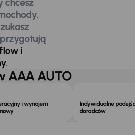
y chcesz
amochody,
szukasz
 przygotują
low i
my
.
m w AAA AUTO
eracyjny i wynajem
Indywidualne podejśc
inowy
doradców