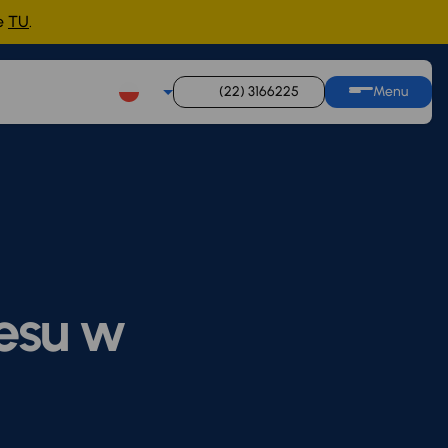
ne
TU
.
(22) 3166225
Menu
esu w