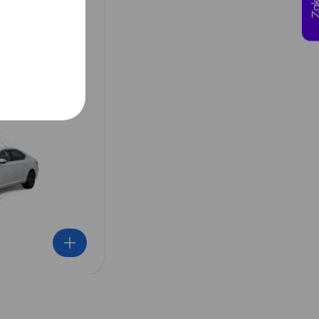
py samochodów na
 dwóch sztuk
iągu jednego dnia
iejscu lub z
klienta