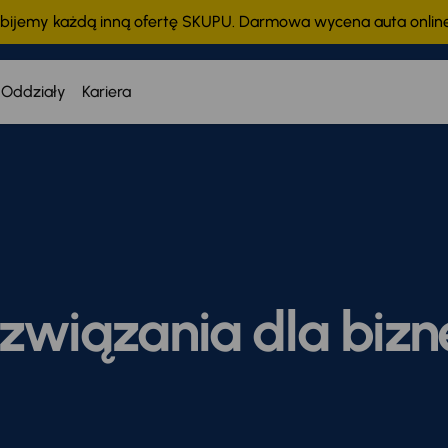
bijemy każdą inną ofertę SKUPU. Darmowa wycena auta onli
Oddziały
Kariera
związania dla bizn