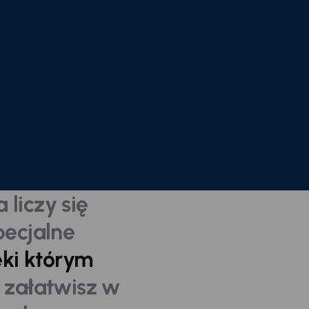
 liczy się
pecjalne
ęki którym
e
załatwisz w