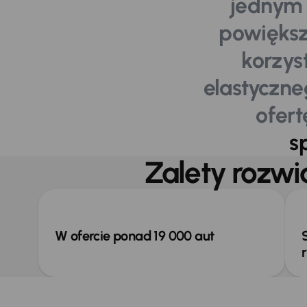
jednym 
powiększ
korzys
elastyczne
ofer
s
Zalety rozw
W ofercie ponad 19 000 aut