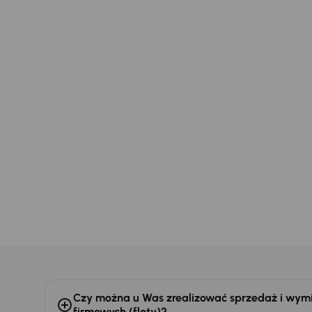
Najszersza o
Czy można u Was zrealizować sprzedaż i wymi
firmowych (floty)?