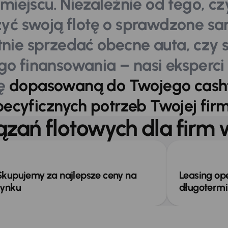
miejscu. Niezależnie od tego, cz
yć swoją flotę o sprawdzone s
tnie sprzedać obecne auta, czy 
go finansowania – nasi eksperci
tę
dopasowaną do Twojego cashf
pecyficznych potrzeb Twojej fir
iązań flotowych dla fir
Skupujemy za najlepsze ceny na
Leasing op
rynku
długoterm