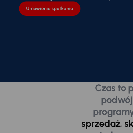
Umówienie spotkania
Czas to p
podwójn
program
sprzedaż, s