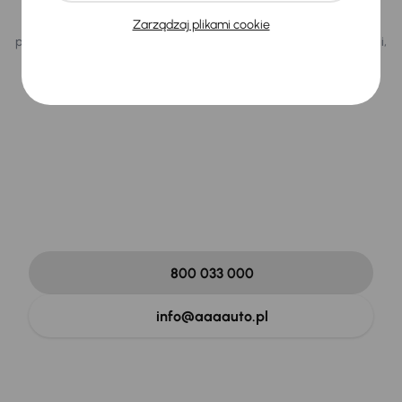
Zarządzaj plikami cookie
Odbiór pojazdu może zgłosić wyłącznie osoba, która zakupiła
pojazd. Lub osoba upoważniona przez właściciela, która udowodni,
że posiada urzędowo poświadczone pełnomocnictwo.
Masz inne pytania?
Chętnie pomożemy!
Jesteśmy do Państwa dyspozycji codziennie od
8:00 do 21:00.
800 033 000
info@aaaauto.pl