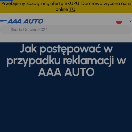
Przebijemy każdą inną ofertę SKUPU. Darmowa wycena auta
online
TU
.
Jak postępować w
przypadku reklamacji w
AAA AUTO