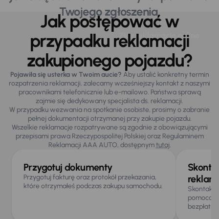
Twojego zgłoszenia.
Jak postępować w
przypadku reklamacji
Jak postępować
Złóż reklamację online
zakupionego pojazdu?
Pojawiła się usterka w Twoim aucie?
Aby ustalić konkretny termin
rozpatrzenia reklamacji, zalecamy wcześniejszy kontakt z naszymi
pracownikami telefonicznie lub e-mailowo. Państwa sprawą
zajmie się dedykowany specjalista ds. reklamacji.
W przypadku wezwania na spotkanie osobiste, prosimy o zabranie
pełnej dokumentacji otrzymanej przy zakupie pojazdu.
Wszelkie reklamacje rozpatrywane są zgodnie z obowiązującymi
przepisami prawa Rzeczypospolitej Polskiej oraz Regulaminem
Reklamacji AAA AUTO, dostępnym
tutaj
.
Przygotuj dokumenty
Skontak
Przygotuj fakturę oraz protokół przekazania,
reklama
które otrzymałeś podczas zakupu samochodu.
Skontaktuj
pomocą
f
bezpłatną 