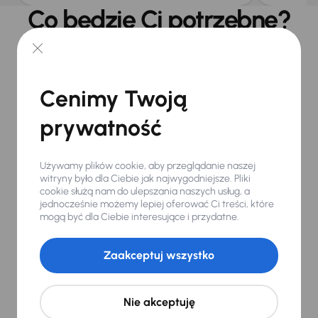
Co będzie Ci potrzebne?
Reklamację może złożyć wyłącznie osoba, która zakupiła
samochód. Ewentualnie osoba upoważniona przez właściciela,
która przedstawi pełnomocnictwo z notarialnie poświadczonym
podpisem. Aby przyspieszyć rozpatrzenie wniosku, prosimy o
przygotowanie pełnej dokumentacji otrzymanej przy zakupie
Cenimy Twoją
pojazdu. Kluczowe są w szczególności następujące dokumenty:
prywatność
Faktura sprzedaży
Protokół jazdy próbnej i
Używamy plików cookie, aby przeglądanie naszej
przekazania pojazdu
witryny było dla Ciebie jak najwygodniejsze. Pliki
Umowa z Carlife – jeśli złożysz
cookie służą nam do ulepszania naszych usług, a
wniosek
jednocześnie możemy lepiej oferować Ci treści, które
Każda wiadomość serwisu, w
mogą być dla Ciebie interesujące i przydatne.
której wskazano usterkę pojazdu
Fizycznie zaparkuj pojazd
W przypadku usterek
Zaakceptuj wszystko
administracyjnych w CT dalej:
Certyfikat techniczny
Protokół sprawdzenia zapisów
Nie akceptuję