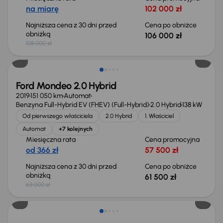
na miarę
102 000 zł
Najniższa cena z 30 dni przed
Cena po obniżce
obniżką
106 000 zł
108 000 zł
Taniej o 1 500 zł
Ford Mondeo 2.0 Hybrid
2019
151 050 km
Automat
Benzyna Full-Hybrid EV (FHEV) (Full-Hybrid)
2.0 Hybrid
138 kW
Od pierwszego właściciela
2.0 Hybrid
1. Właściciel
Automat
+7 kolejnych
Miesięczna rata
Cena promocyjna
od 366 zł
57 500 zł
Najniższa cena z 30 dni przed
Cena po obniżce
obniżką
61 500 zł
63 000 zł
Taniej o 1 000 zł