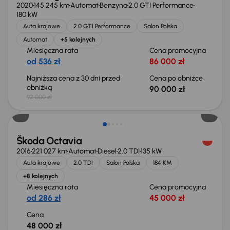
2020
145 245 km
Automat
Benzyna
2.0 GTI Performance
180 kW
Auta krajowe
2.0 GTI Performance
Salon Polska
Automat
+5 kolejnych
Miesięczna rata
Cena promocyjna
od 536 zł
86 000 zł
Najniższa cena z 30 dni przed
Cena po obniżce
obniżką
90 000 zł
92 000 zł
Škoda Octavia
2016
221 027 km
Automat
Diesel
2.0 TDI
135 kW
Auta krajowe
2.0 TDI
Salon Polska
184 KM
+8 kolejnych
Miesięczna rata
Cena promocyjna
od 286 zł
45 000 zł
Cena
48 000 zł