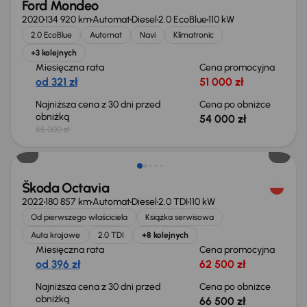
Ford Mondeo
2020
134 920 km
Automat
Diesel
2.0 EcoBlue
110 kW
2.0 EcoBlue
Automat
Navi
Klimatronic
+3 kolejnych
Miesięczna rata
Cena promocyjna
od 321 zł
51 000 zł
Najniższa cena z 30 dni przed
Cena po obniżce
obniżką
54 000 zł
55 000 zł
Świeżo skupione
Škoda Octavia
2022
180 857 km
Automat
Diesel
2.0 TDI
110 kW
Od pierwszego właściciela
Książka serwisowa
Auta krajowe
2.0 TDI
+8 kolejnych
Miesięczna rata
Cena promocyjna
od 396 zł
62 500 zł
Najniższa cena z 30 dni przed
Cena po obniżce
obniżką
66 500 zł