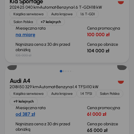
Kia Sportage
2024
25 040 km
Automat
Benzyna
1.6 T-GDI
118 kW
Książka serwisowa
Auta krajowe
1.6 T-GDI
Salon Polska
+7 kolejnych
Miesięczna rata
Cena promocyjna
na miarę
100 000 zł
Najniższa cena z 30 dni przed
Cena po obniżce
obniżką
104 000 zł
105 000 zł
Taniej o 1 000 zł
Audi A4
2018
150 329 km
Automat
Benzyna
1.4 TFSI
110 kW
Książka serwisowa
Auta krajowe
1.4 TFSI
Salon Polska
+9 kolejnych
Miesięczna rata
Cena promocyjna
od 387 zł
61 000 zł
Najniższa cena z 30 dni przed
Cena po obniżce
obniżką
65 000 zł