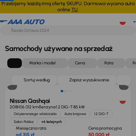
Przebijemy każdą inną ofertę SKUPU. Darmowa wycena auta
online
TU
.
Samochody używane na sprzedaż
Marka i model
Cena
Rata
R
Sortuj według
Zapisz wyszukiwanie
Nissan Qashqai
2018
106 012 km
Benzyna
1.2 DIG-T
85 kW
Od pierwszego właściciela
Auta krajowe
1.2 DIG-T
Salon Polska
+6 kolejnych
Miesięczna rata
Cena promocyjna
od 315 zł
50 000 zł