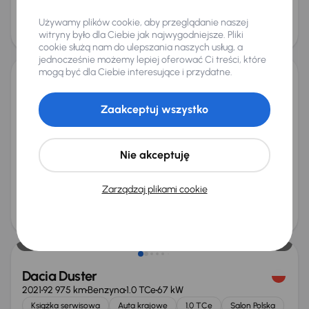
Cena
Używamy plików cookie, aby przeglądanie naszej
103 000 zł
witryny było dla Ciebie jak najwygodniejsze. Pliki
Możliwość odliczenia VAT
cookie służą nam do ulepszania naszych usług, a
jednocześnie możemy lepiej oferować Ci treści, które
mogą być dla Ciebie interesujące i przydatne.
Dacia Duster
2023
127 899 km
Diesel
1.5 Blue dCi
85 kW
Zaakceptuj wszystko
Od pierwszego właściciela
Auta krajowe
1.5 Blue dCi
Salon Polska
+6 kolejnych
Nie akceptuję
Miesięczna rata
Cena promocyjna
od 351 zł
56 000 zł
Zarządzaj plikami cookie
Najniższa cena z 30 dni przed
Cena po obniżce
obniżką
59 000 zł
58 000 zł
Dacia Duster
2021
92 975 km
Benzyna
1.0 TCe
67 kW
Książka serwisowa
Auta krajowe
1.0 TCe
Salon Polska