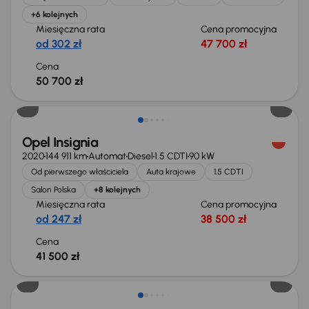
+6 kolejnych
Miesięczna rata
Cena promocyjna
od 302 zł
47 700 zł
Cena
50 700 zł
Możliwość odliczenia VAT
Opel Insignia
2020
144 911 km
Automat
Diesel
1.5 CDTI
90 kW
Od pierwszego właściciela
Auta krajowe
1.5 CDTI
Salon Polska
+8 kolejnych
Miesięczna rata
Cena promocyjna
od 247 zł
38 500 zł
Cena
41 500 zł
Taniej o 1 500 zł