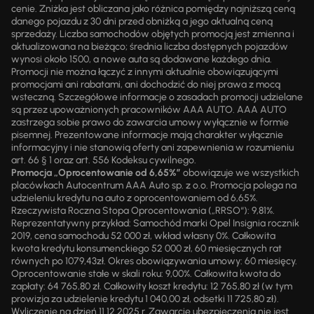
cenie. Zniżka jest obliczana jako różnica pomiędzy najniższą ceną
danego pojazdu z 30 dni przed obniżką a jego aktualną ceną
sprzedaży. Liczba samochodów objętych promocją jest zmienna i
aktualizowana na bieżąco; średnia liczba dostępnych pojazdów
wynosi około 1500, a nowe auta są dodawane każdego dnia.
Promocji nie można łączyć z innymi aktualnie obowiązującymi
promocjami ani rabatami, ani dochodzić do niej prawa z mocą
wsteczną. Szczegółowe informacje o zasadach promocji udzielane
są przez upoważnionych pracowników AAA AUTO. AAA AUTO
zastrzega sobie prawo do zawarcia umowy wyłącznie w formie
pisemnej. Prezentowane informacje mają charakter wyłącznie
informacyjny i nie stanowią oferty ani zapewnienia w rozumieniu
art. 66 § 1 oraz art. 556 Kodeksu cywilnego.
Promocja „Oprocentowanie od 6,65%”
obowiązuje we wszystkich
placówkach Autocentrum AAA Auto sp. z o.o. Promocja polega na
udzieleniu kredytu na auto z oprocentowaniem od 6,65%.
Rzeczywista Roczna Stopa Oprocentowania („RRSO“): 9,81%.
Reprezentatywny przykład: Samochód marki Opel Insignia rocznik
2019, cena samochodu 52 000 zł, wkład własny 0%. Całkowita
kwota kredytu konsumenckiego 52 000 zł, 60 miesięcznych rat
równych po 1079,43zł. Okres obowiązywania umowy: 60 miesięcy.
Oprocentowanie stałe w skali roku: 9,00%. Całkowita kwota do
zapłaty: 64 765,80 zł. Całkowity koszt kredytu: 12 765,80 zł (w tym
prowizja za udzielenie kredytu 1 040,00 zł, odsetki 11 725,80 zł).
Wyliczenie na dzień 11.12.2025 r. Zawarcie ubezpieczenia nie jest