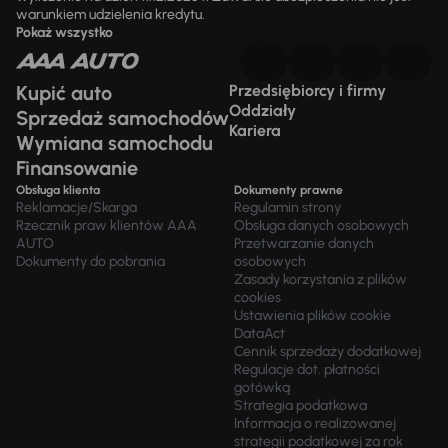
warunkiem udzielenia kredytu.
Pokaż wszystko
Kupić auto
Przedsiębiorcy i firmy
Oddziały
Sprzedaż samochodów
Kariera
Wymiana samochodu
Finansowanie
Obsługa klienta
Dokumenty prawne
Reklamacje/Skarga
Regulamin strony
Rzecznik praw klientów AAA
Obsługa danych osobowych
AUTO
Przetwarzanie danych
Dokumenty do pobrania
osobowych
Zasady korzystania z plików
cookies
Ustawienia plików cookie
DataAct
Cennik sprzedaży dodatkowej
Regulacje dot. płatności
gotówką
Strategia podatkowa
Informacja o realizowanej
strategii podatkowej za rok