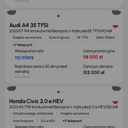
66 000 zł
Taniej o 3 000 zł
Audi A4 35 TFSI
2023
57 914 km
Automat
Benzyna + Hybryda
35 TFSI
110 kW
Książka serwisowa
Auta krajowe
35 TFSI
Salon Polska
+7 kolejnych
Miesięczna rata
Cena promocyjna
na miarę
98 000 zł
Najniższa cena z 30 dni przed
Cena po obniżce
obniżką
102 000 zł
105 000 zł
Taniej o 2 000 zł
Honda Civic 2.0 e:HEV
2022
40 794 km
Automat
Benzyna + Hybryda
2.0 e:HEV
135 kW
Od pierwszego właściciela
Książka serwisowa
Auta krajowe
2.0 e:HEV
+9 kolejnych
Miesięczna rata
Cena promocyjna