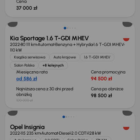
Cena
37 000 zł
Taniej o 1 500 zł
Kia Sportage 1.6 T-GDI MHEV
2022
80 111 km
Automat
Benzyna + Hybryda
1.6 T-GDI MHEV
110 kW
Książka serwisowa
Auta krajowe
1.6 T-GDI MHEV
Salon Polska
+8 kolejnych
Miesięczna rata
Cena promocyjna
od 586 zł
94 500 zł
Najniższa cena z 30 dni przed
Cena po obniżce
obniżką
98 500 zł
100 000 zł
Taniej o 1 000 zł
Opel Insignia
2022
115 235 km
Automat
Diesel
2.0 CDTI
128 kW