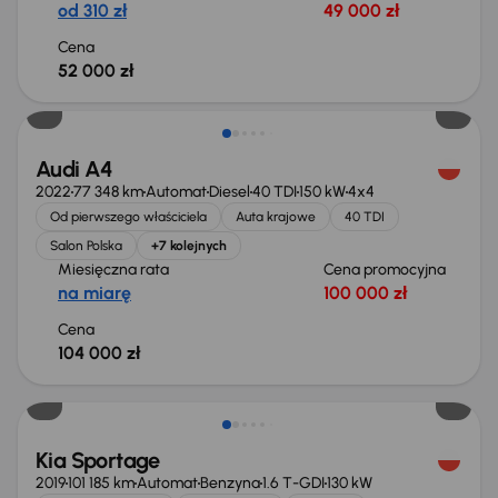
od 310 zł
49 000 zł
Cena
52 000 zł
Możliwość odliczenia VAT
Audi A4
2022
77 348 km
Automat
Diesel
40 TDI
150 kW
4x4
Od pierwszego właściciela
Auta krajowe
40 TDI
Salon Polska
+7 kolejnych
Miesięczna rata
Cena promocyjna
na miarę
100 000 zł
Cena
104 000 zł
Taniej o 1 000 zł
Kia Sportage
2019
101 185 km
Automat
Benzyna
1.6 T-GDI
130 kW