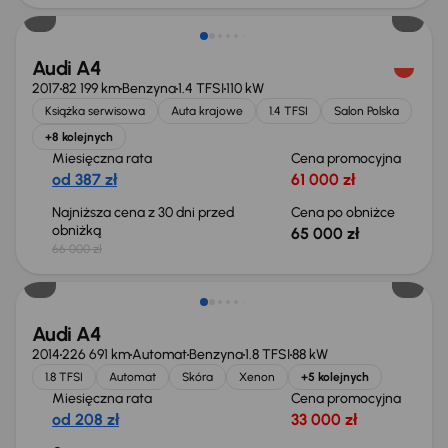
Audi A4
2017
82 199 km
Benzyna
1.4 TFSI
110 kW
Książka serwisowa
Auta krajowe
1.4 TFSI
Salon Polska
+8 kolejnych
Miesięczna rata
Cena promocyjna
od 387 zł
61 000 zł
Najniższa cena z 30 dni przed
Cena po obniżce
obniżką
65 000 zł
66 000 zł
Świeżo skupione
Audi A4
2014
226 691 km
Automat
Benzyna
1.8 TFSI
88 kW
1.8 TFSI
Automat
Skóra
Xenon
+5 kolejnych
Miesięczna rata
Cena promocyjna
od 208 zł
33 000 zł