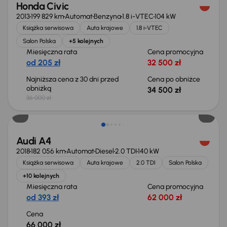
Honda Civic
2013
199 829 km
Automat
Benzyna
1.8 i-VTEC
104 kW
Książka serwisowa
Auta krajowe
1.8 i-VTEC
Salon Polska
+5 kolejnych
Miesięczna rata
Cena promocyjna
od 205 zł
32 500 zł
Najniższa cena z 30 dni przed
Cena po obniżce
obniżką
34 500 zł
36 000 zł
Audi A4
2018
182 056 km
Automat
Diesel
2.0 TDI
140 kW
Książka serwisowa
Auta krajowe
2.0 TDI
Salon Polska
+10 kolejnych
Miesięczna rata
Cena promocyjna
od 393 zł
62 000 zł
Cena
66 000 zł