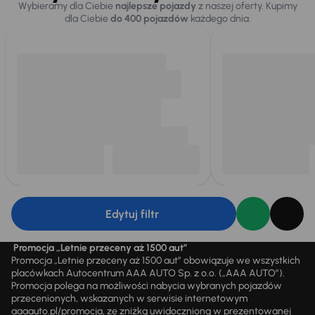
Wybieramy dla Ciebie
najlepsze pojazdy
z naszej oferty. Kupimy
dla Ciebie
do 400 pojazdów
każdego dnia.
Edytuj filtr
Promocja „Letnie przeceny aż 1500 aut”
Promocja „Letnie przeceny aż 1500 aut” obowiązuje we wszystkich
placówkach Autocentrum AAA AUTO Sp. z o.o. („AAA AUTO”).
Promocja polega na możliwości nabycia wybranych pojazdów
przecenionych, wskazanych w serwisie internetowym
aaaauto.pl/promocja, ze zniżką uwidocznioną w prezentowanej