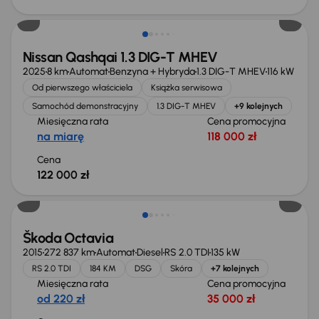
Od nowego taniej o 36 775 zł
Nissan Qashqai 1.3 DIG-T MHEV
2025
8 km
Automat
Benzyna + Hybryda
1.3 DIG-T MHEV
116 kW
Od pierwszego właściciela
Książka serwisowa
Samochód demonstracyjny
1.3 DIG-T MHEV
+9 kolejnych
Miesięczna rata
Cena promocyjna
na miarę
118 000 zł
Cena
122 000 zł
Škoda Octavia
2015
272 837 km
Automat
Diesel
RS 2.0 TDI
135 kW
RS 2.0 TDI
184 KM
DSG
Skóra
+7 kolejnych
Miesięczna rata
Cena promocyjna
od 220 zł
35 000 zł