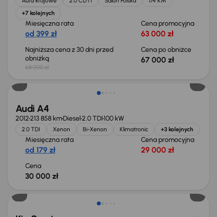
Auta krajowe
2.0 CDTI
Salon Polska
174 KM
+7 kolejnych
Miesięczna rata
Cena promocyjna
od 399 zł
63 000 zł
Najniższa cena z 30 dni przed
Cena po obniżce
obniżką
67 000 zł
68 000 zł
Świeżo skupione
Audi A4
2012
213 858 km
Diesel
2.0 TDI
100 kW
2.0 TDI
Xenon
Bi-Xenon
Klimatronic
+3 kolejnych
Miesięczna rata
Cena promocyjna
od 179 zł
29 000 zł
Cena
30 000 zł
Taniej o 1 000 zł