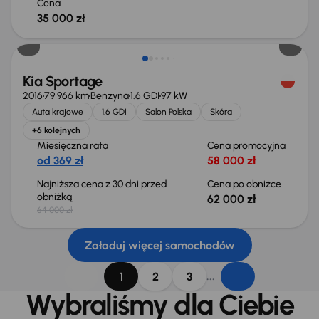
Cena
35 000 zł
Taniej o 2 000 zł
Kia Sportage
2016
79 966 km
Benzyna
1.6 GDI
97 kW
Auta krajowe
1.6 GDI
Salon Polska
Skóra
+6 kolejnych
Miesięczna rata
Cena promocyjna
od 369 zł
58 000 zł
Najniższa cena z 30 dni przed
Cena po obniżce
obniżką
62 000 zł
64 000 zł
Załaduj więcej samochodów
...
1
2
3
Wybraliśmy dla Ciebie