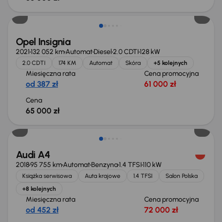
Opel Insignia
2021
132 052 km
Automat
Diesel
2.0 CDTI
128 kW
2.0 CDTI
174 KM
Automat
Skóra
+5 kolejnych
Miesięczna rata
Cena promocyjna
od 387 zł
61 000 zł
Cena
65 000 zł
Świeżo skupione
Audi A4
2018
95 755 km
Automat
Benzyna
1.4 TFSI
110 kW
Książka serwisowa
Auta krajowe
1.4 TFSI
Salon Polska
+8 kolejnych
Miesięczna rata
Cena promocyjna
od 452 zł
72 000 zł