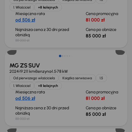
1. Właściciel
+8 kolejnych
Miesięczna rata
Cena promocyjna
od 506 zł
81 000 zł
Najniższa cena z 30 dni przed
Cena po obniżce
obniżką
85 000 zł
88 000 zł
Taniej o 3 000 zł
MG ZS SUV
2024
19 211 km
Benzyna
1.5
78 kW
Od pierwszego właściciela
Książka serwisowa
1.5
1. Właściciel
+8 kolejnych
Miesięczna rata
Cena promocyjna
od 506 zł
81 000 zł
Najniższa cena z 30 dni przed
Cena po obniżce
obniżką
85 000 zł
88 000 zł