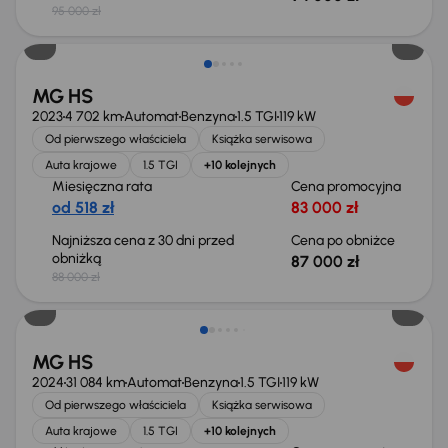
95 000 zł
Taniej o 1 000 zł
MG HS
2023
4 702 km
Automat
Benzyna
1.5 TGI
119 kW
Od pierwszego właściciela
Książka serwisowa
Auta krajowe
1.5 TGI
+10 kolejnych
Miesięczna rata
Cena promocyjna
od 518 zł
83 000 zł
Najniższa cena z 30 dni przed
Cena po obniżce
obniżką
87 000 zł
88 000 zł
Od nowego taniej o 32 000 zł
MG HS
2024
31 084 km
Automat
Benzyna
1.5 TGI
119 kW
Od pierwszego właściciela
Książka serwisowa
Auta krajowe
1.5 TGI
+10 kolejnych