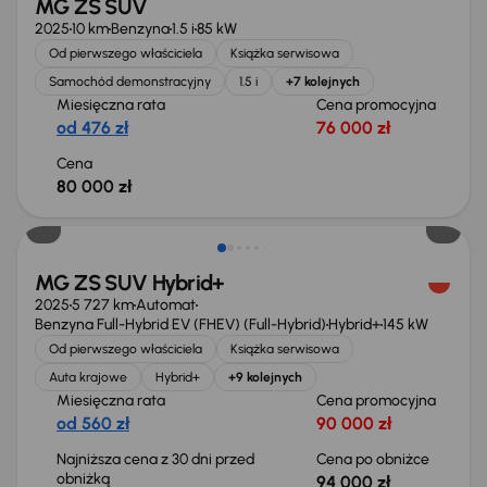
MG ZS SUV
2025
10 km
Benzyna
1.5 i
85 kW
Od pierwszego właściciela
Książka serwisowa
Samochód demonstracyjny
1.5 i
+7 kolejnych
Miesięczna rata
Cena promocyjna
od 476 zł
76 000 zł
Cena
80 000 zł
Taniej o 1 000 zł
MG ZS SUV Hybrid+
2025
5 727 km
Automat
Benzyna Full-Hybrid EV (FHEV) (Full-Hybrid)
Hybrid+
145 kW
Od pierwszego właściciela
Książka serwisowa
Auta krajowe
Hybrid+
+9 kolejnych
Miesięczna rata
Cena promocyjna
od 560 zł
90 000 zł
Najniższa cena z 30 dni przed
Cena po obniżce
obniżką
94 000 zł