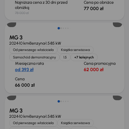
Najniższa cena z 30 dni przed
Cena po obniżce
obniżką
77 000 zł
78 000 zł
Możliwość odliczenia VAT
MG 3
2024
10 km
Benzyna
1.5
85 kW
Od pierwszego właściciela
Książka serwisowa
Samochód demonstracyjny
1.5
+7 kolejnych
Miesięczna rata
Cena promocyjna
od 393 zł
62 000 zł
Cena
66 000 zł
Od nowego taniej o 8 965 zł
MG 3
2024
10 km
Benzyna
1.5
85 kW
Od pierwszego właściciela
Książka serwisowa