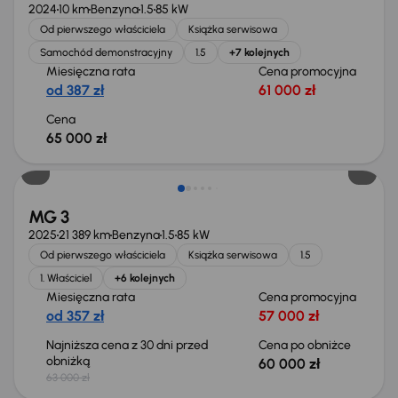
2024
10 km
Benzyna
1.5
85 kW
Od pierwszego właściciela
Książka serwisowa
Samochód demonstracyjny
1.5
+7 kolejnych
Miesięczna rata
Cena promocyjna
od 387 zł
61 000 zł
Cena
65 000 zł
Taniej o 3 000 zł
MG 3
2025
21 389 km
Benzyna
1.5
85 kW
Od pierwszego właściciela
Książka serwisowa
1.5
1. Właściciel
+6 kolejnych
Miesięczna rata
Cena promocyjna
od 357 zł
57 000 zł
Najniższa cena z 30 dni przed
Cena po obniżce
obniżką
60 000 zł
63 000 zł
Taniej o 2 000 zł