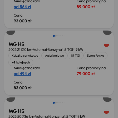
Miesięczna rata
Cena promocyjna
od 554 zł
89 000 zł
Cena
93 000 zł
Możliwość odliczenia VAT
MG HS
2023
21 010 km
Automat
Benzyna
1.5 TGI
119 kW
Książka serwisowa
Auta krajowe
1.5 TGI
Salon Polska
+9 kolejnych
Miesięczna rata
Cena promocyjna
od 494 zł
79 000 zł
Cena
83 000 zł
Możliwość odliczenia VAT
MG HS
2023
50 736 km
Automat
Benzyna
1.5 TGI
119 kW