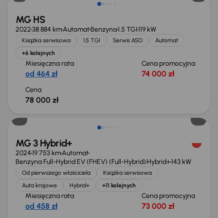
MG HS
2022
38 884 km
Automat
Benzyna
1.5 TGI
119 kW
Książka serwisowa
1.5 TGI
Serwis ASO
Automat
+6 kolejnych
Miesięczna rata
Cena promocyjna
od 464 zł
74 000 zł
Cena
78 000 zł
Taniej o 1 000 zł
MG 3 Hybrid+
2024
19 753 km
Automat
Benzyna Full-Hybrid EV (FHEV) (Full-Hybrid)
Hybrid+
143 kW
Od pierwszego właściciela
Książka serwisowa
Auta krajowe
Hybrid+
+11 kolejnych
Miesięczna rata
Cena promocyjna
od 458 zł
73 000 zł