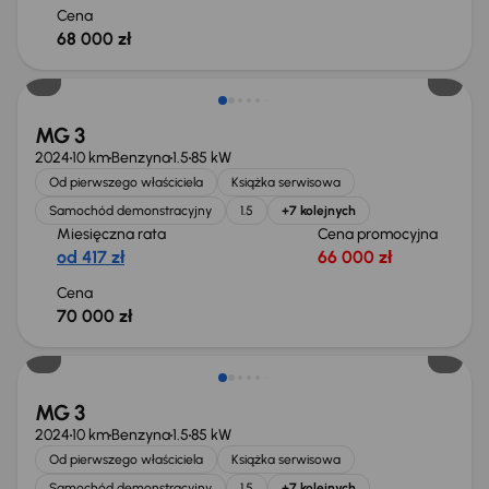
Cena
68 000 zł
Od nowego taniej o 8 965 zł
MG 3
2024
10 km
Benzyna
1.5
85 kW
Od pierwszego właściciela
Książka serwisowa
Samochód demonstracyjny
1.5
+7 kolejnych
Miesięczna rata
Cena promocyjna
od 417 zł
66 000 zł
Cena
70 000 zł
Od nowego taniej o 8 965 zł
MG 3
2024
10 km
Benzyna
1.5
85 kW
Od pierwszego właściciela
Książka serwisowa
Samochód demonstracyjny
1.5
+7 kolejnych