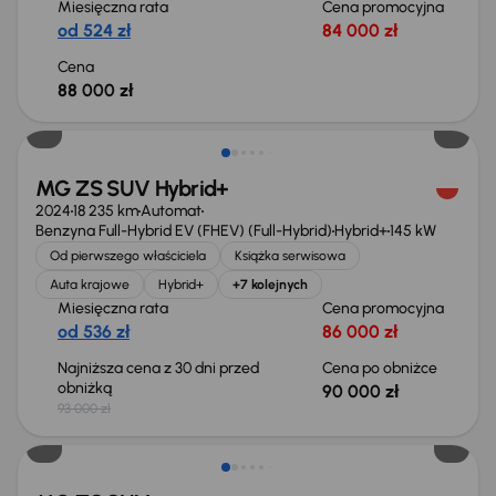
Miesięczna rata
Cena promocyjna
od 524 zł
84 000 zł
Cena
88 000 zł
Taniej o 3 000 zł
MG ZS SUV Hybrid+
2024
18 235 km
Automat
Benzyna Full-Hybrid EV (FHEV) (Full-Hybrid)
Hybrid+
145 kW
Od pierwszego właściciela
Książka serwisowa
Auta krajowe
Hybrid+
+7 kolejnych
Miesięczna rata
Cena promocyjna
od 536 zł
86 000 zł
Najniższa cena z 30 dni przed
Cena po obniżce
obniżką
90 000 zł
93 000 zł
Możliwość odliczenia VAT