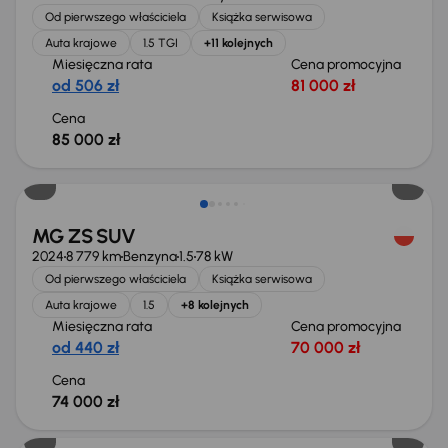
Od pierwszego właściciela
Książka serwisowa
Auta krajowe
1.5 TGI
+11 kolejnych
Miesięczna rata
Cena promocyjna
od 506 zł
81 000 zł
Cena
85 000 zł
Od nowego taniej o 24 900 zł
MG ZS SUV
2024
8 779 km
Benzyna
1.5
78 kW
Od pierwszego właściciela
Książka serwisowa
Auta krajowe
1.5
+8 kolejnych
Miesięczna rata
Cena promocyjna
od 440 zł
70 000 zł
Cena
74 000 zł