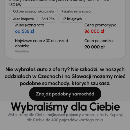
150 kW
Od pierwszego właściciela
Książka serwisowa
Auta krajowe
SoH 97%
+7 kolejnych
Miesięczna rata
Cena promocyjna
od 536 zł
86 000 zł
Najniższa cena z 30 dni przed
Cena po obniżce
obniżką
90 000 zł
92 000 zł
Nie wybrałeś auto z oferty? Nie szkodzi, w naszych
oddziałach w Czechach i na Słowacji możemy mieć
podobne samochody, których szukasz.
Znajdź podobny samochód
Wybraliśmy dla Ciebie
Wybieramy dla Ciebie
najlepsze pojazdy
z naszej oferty. Kupimy
dla Ciebie
do 400 pojazdów
każdego dnia.