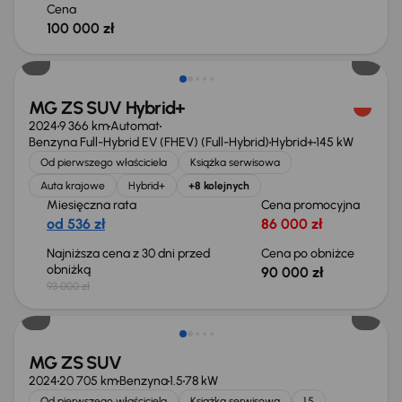
Cena
100 000 zł
Taniej o 3 000 zł
MG ZS SUV Hybrid+
2024
9 366 km
Automat
Benzyna Full-Hybrid EV (FHEV) (Full-Hybrid)
Hybrid+
145 kW
Od pierwszego właściciela
Książka serwisowa
Auta krajowe
Hybrid+
+8 kolejnych
Miesięczna rata
Cena promocyjna
od 536 zł
86 000 zł
Najniższa cena z 30 dni przed
Cena po obniżce
obniżką
90 000 zł
93 000 zł
Taniej o 3 000 zł
MG ZS SUV
2024
20 705 km
Benzyna
1.5
78 kW
Od pierwszego właściciela
Książka serwisowa
1.5