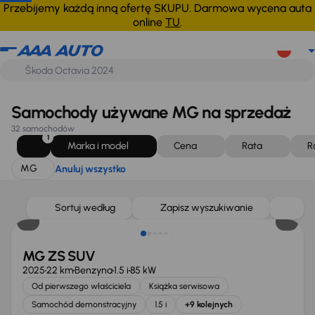
MG
Anuluj wszystko
Przebijemy każdą inną ofertę SKUPU. Darmowa wycena auta
online
TU
.
Samochody używane MG na sprzedaż
32 samochodów
1
Marka i model
Cena
Rata
R
MG
Anuluj wszystko
Od nowego taniej o 12 099 zł
Sortuj według
Zapisz wyszukiwanie
MG ZS SUV
2025
22 km
Benzyna
1.5 i
85 kW
Od pierwszego właściciela
Książka serwisowa
Samochód demonstracyjny
1.5 i
+9 kolejnych