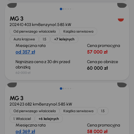
MG 3
2024
10 403 km
Benzyna
1.5
85 kW
Od pierwszego właściciela
Książka serwisowa
Auta krajowe
1.5
+7 kolejnych
Miesięczna rata
Cena promocyjna
od 357 zł
57 000 zł
Najniższa cena z 30 dni przed
Cena po obniżce
obniżką
60 000 zł
62 000 zł
Taniej o 10 000 zł
MG 3
2024
23 682 km
Benzyna
1.5
85 kW
Od pierwszego właściciela
Książka serwisowa
1.5
1. Właściciel
+6 kolejnych
Miesięczna rata
Cena promocyjna
od 369 zł
58 000 zł