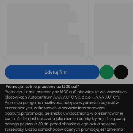
Edytuj filtr
Promocja „Letnie przeceny aż 1500 aut”
Promocja „Letnie przeceny aż 1500 aut” obowiązuje we wszystkich
placówkach Autocentrum AAA AUTO Sp. z o.o. („AAA AUTO”).
Promocja polega na możliwości nabycia wybranych pojazdów
przecenionych, wskazanych w serwisie internetowym
aaaauto.pl/promocja, ze zniżką uwidocznioną w prezentowanej
cenie. Zniżka jest obliczana jako różnica pomiędzy najniższą ceną
danego pojazdu z 30 dni przed obniżką a jego aktualną ceną
sprzedaży. Liczba samochodów objętych promocją jest zmienna i