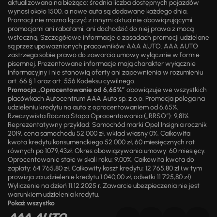
aktualizowana na bieżąco; średnia liczba dostępnych pojazdów
wynosi około 1500, a nowe auta są dodawane każdego dnia.
Promocji nie można łączyć z innymi aktualnie obowiązującymi
promocjami ani rabatami, ani dochodzić do niej prawa z mocą
wsteczną. Szczegółowe informacje o zasadach promocji udzielane
są przez upoważnionych pracowników AAA AUTO. AAA AUTO
zastrzega sobie prawo do zawarcia umowy wyłącznie w formie
pisemnej. Prezentowane informacje mają charakter wyłącznie
informacyjny i nie stanowią oferty ani zapewnienia w rozumieniu
art. 66 § 1 oraz art. 556 Kodeksu cywilnego.
Promocja „Oprocentowanie od 6,65%”
obowiązuje we wszystkich
placówkach Autocentrum AAA Auto sp. z o.o. Promocja polega na
udzieleniu kredytu na auto z oprocentowaniem od 6,65%.
Rzeczywista Roczna Stopa Oprocentowania („RRSO“): 9,81%.
Reprezentatywny przykład: Samochód marki Opel Insignia rocznik
2019, cena samochodu 52 000 zł, wkład własny 0%. Całkowita
kwota kredytu konsumenckiego 52 000 zł, 60 miesięcznych rat
równych po 1079,43zł. Okres obowiązywania umowy: 60 miesięcy.
Oprocentowanie stałe w skali roku: 9,00%. Całkowita kwota do
zapłaty: 64 765,80 zł. Całkowity koszt kredytu: 12 765,80 zł (w tym
prowizja za udzielenie kredytu 1 040,00 zł, odsetki 11 725,80 zł).
Wyliczenie na dzień 11.12.2025 r. Zawarcie ubezpieczenia nie jest
warunkiem udzielenia kredytu.
Pokaż wszystko