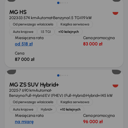
MG HS
2023
33 574 km
Automat
Benzyna
1.5 TGI
119 kW
Od pierwszego właściciela
Książka serwisowa
Auta krajowe
1.5 TGI
+10 kolejnych
Miesięczna rata
Cena promocyjna
od 518 zł
83 000 zł
Cena
87 000 zł
Od nowego taniej o 20 000 zł
MG ZS SUV Hybrid+
2025
7 690 km
Automat
Benzyna Full-Hybrid EV (FHEV) (Full-Hybrid)
Hybrid+
145 kW
Od pierwszego właściciela
Książka serwisowa
Auta krajowe
Hybrid+
+10 kolejnych
Miesięczna rata
Cena promocyjna
na miarę
96 000 zł