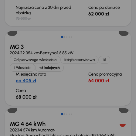
Najniższa cena z 30 dni przed
Cena po obniżce
obniżką
62 000 zł
72 000 zł
Od nowego taniej o 16 615 zł
MG 3
2024
22 354 km
Benzyna
1.5
85 kW
Od pierwszego właściciela
Książka serwisowa
1.5
1. Właściciel
+6 kolejnych
Miesięczna rata
Cena promocyjna
od 405 zł
64 000 zł
Cena
68 000 zł
Taniej o 2 000 zł
MG 4 64 kWh
2023
4 574 km
Automat
Elektryk Samochód Elektryczny na baterię (BEV)
64 kWh