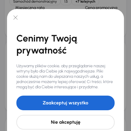
Samochód demonstracyjny
1.5
+7 kolejnych
Miesięczna rata
Cena promocyjna
od 417 zł
66 000 zł
Cena
70 000 zł
Od nowego taniej o 8 965 zł
Cenimy Twoją
prywatność
MG 3
2025
10 km
Benzyna
1.5
85 kW
Używamy plików cookie, aby przeglądanie naszej
Od pierwszego właściciela
Książka serwisowa
witryny było dla Ciebie jak najwygodniejsze. Pliki
Samochód demonstracyjny
1.5
+6 kolejnych
cookie służą nam do ulepszania naszych usług, a
jednocześnie możemy lepiej oferować Ci treści, które
Miesięczna rata
Cena promocyjna
mogą być dla Ciebie interesujące i przydatne.
od 417 zł
66 000 zł
Cena
Zaakceptuj wszystko
70 000 zł
Od nowego taniej o 18 900 zł
Nie akceptuję