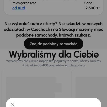
Miesięczna rata
Cena
od 81 zł
12 500 zł
Nie wybrałeś auto z oferty? Nie szkodzi, w naszych
oddziałach w Czechach i na Słowacji możemy mieć
podobne samochody, których szukasz.
Znajdź podobny samochód
Wybraliśmy dla Ciebie
Wybieramy dla Ciebie
najlepsze pojazdy
z naszej oferty. Kupimy
dla Ciebie
do 400 pojazdów
każdego dnia.