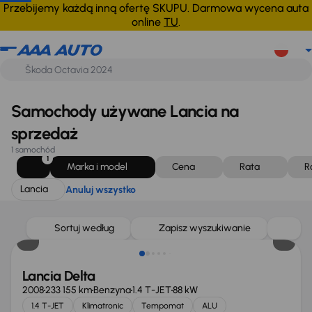
Lancia
Anuluj wszystko
Przebijemy każdą inną ofertę SKUPU. Darmowa wycena auta
online
TU
.
Samochody używane Lancia na
sprzedaż
1 samochód
1
Marka i model
Cena
Rata
R
Lancia
Anuluj wszystko
Sortuj według
Zapisz wyszukiwanie
Lancia Delta
2008
233 155 km
Benzyna
1.4 T-JET
88 kW
1.4 T-JET
Klimatronic
Tempomat
ALU