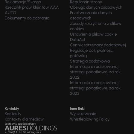
Reklamacje/Skarga
Regulamin strony
Rzecznik praw klientów AAA
Obsługa danych osobowych
AUTO
Przetwarzanie danych
Dokumenty do pobrania
osobowych
Zasady korzystania z plików
cookies
Ustawienia plików cookie
DataAct
Cennik sprzedaży dodatkowej
Regulacje dot. płatności
gotówką
Strategia podatkowa
Informacja o realizowanej
strategii podatkowej za rok
2022
Informacja o realizowanej
strategii podatkowej za rok
2023
Kontakty
Inne linki
Kontakty
Wyszukiwanie
Kontakty dla mediów
Whistleblowing Policy
Jesteśmy częścią grupy
2026 © AURES Holdings a.s.