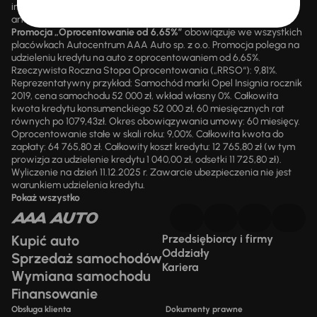
informacyjny i nie stanowią oferty ani zapewnienia w rozumieniu
art. 66 § 1 oraz art. 556 Kodeksu cywilnego.
Promocja „Oprocentowanie od 6,65%”
obowiązuje we wszystkich
placówkach Autocentrum AAA Auto sp. z o.o. Promocja polega na
udzieleniu kredytu na auto z oprocentowaniem od 6,65%.
Rzeczywista Roczna Stopa Oprocentowania („RRSO“): 9,81%.
Reprezentatywny przykład: Samochód marki Opel Insignia rocznik
2019, cena samochodu 52 000 zł, wkład własny 0%. Całkowita
kwota kredytu konsumenckiego 52 000 zł, 60 miesięcznych rat
równych po 1079,43zł. Okres obowiązywania umowy: 60 miesięcy.
Oprocentowanie stałe w skali roku: 9,00%. Całkowita kwota do
zapłaty: 64 765,80 zł. Całkowity koszt kredytu: 12 765,80 zł (w tym
prowizja za udzielenie kredytu 1 040,00 zł, odsetki 11 725,80 zł).
Wyliczenie na dzień 11.12.2025 r. Zawarcie ubezpieczenia nie jest
warunkiem udzielenia kredytu.
Pokaż wszystko
Kupić auto
Przedsiębiorcy i firmy
Oddziały
Sprzedaż samochodów
Kariera
Wymiana samochodu
Finansowanie
Obsługa klienta
Dokumenty prawne