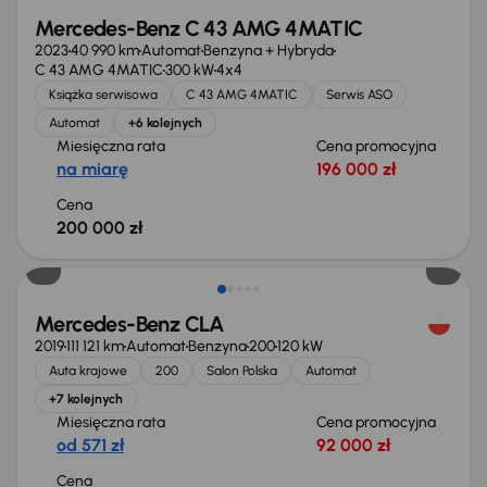
Mercedes-Benz C 43 AMG 4MATIC
2023
40 990 km
Automat
Benzyna + Hybryda
C 43 AMG 4MATIC
300 kW
4x4
Książka serwisowa
C 43 AMG 4MATIC
Serwis ASO
Automat
+6 kolejnych
Miesięczna rata
Cena promocyjna
na miarę
196 000 zł
Cena
200 000 zł
Świeżo skupione
Mercedes-Benz CLA
2019
111 121 km
Automat
Benzyna
200
120 kW
Auta krajowe
200
Salon Polska
Automat
+7 kolejnych
Miesięczna rata
Cena promocyjna
od 571 zł
92 000 zł
Cena