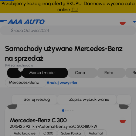
Mercedes-Benz
Anuluj wszystko
Przebijemy każdą inną ofertę SKUPU. Darmowa wycena auta
online
TU
.
Samochody używane Mercedes-Benz
na sprzedaż
144 samochodów
1
Marka i model
Cena
Rata
R
Mercedes-Benz
Anuluj wszystko
Taniej o 1 000 zł
Sortuj według
Zapisz wyszukiwanie
Mercedes-Benz C 300
2016
125 921 km
Automat
Benzyna
C 300
180 kW
Auta krajowe
C 300
Salon Polska
Automat