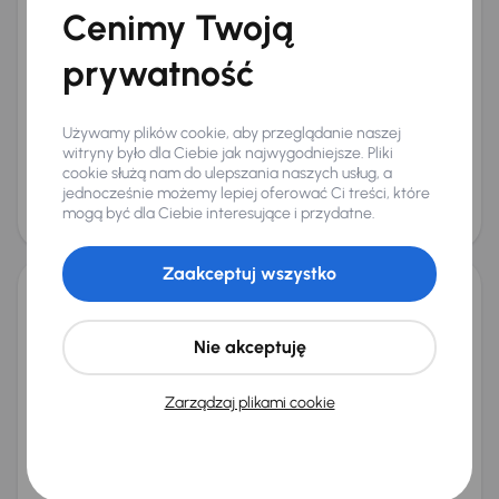
Cenimy Twoją
Mercedes-Benz CLA
2015
193 378 km
Automat
Benzyna
250 4MATIC
155 kW
4x4
prywatność
Książka serwisowa
Auta krajowe
250 4MATIC
Salon Polska
+7 kolejnych
Miesięczna rata
Cena promocyjna
Używamy plików cookie, aby przeglądanie naszej
od 336 zł
53 500 zł
witryny było dla Ciebie jak najwygodniejsze. Pliki
cookie służą nam do ulepszania naszych usług, a
Najniższa cena z 30 dni przed
Cena po obniżce
jednocześnie możemy lepiej oferować Ci treści, które
obniżką
56 500 zł
mogą być dla Ciebie interesujące i przydatne.
57 500 zł
Świeżo skupione
Zaakceptuj wszystko
Mercedes-Benz C 200 4MATIC
2016
93 984 km
Automat
Benzyna
C 200 4MATIC
135 kW
4x4
Nie akceptuję
Auta krajowe
C 200 4MATIC
Salon Polska
Automat
+6 kolejnych
Zarządzaj plikami cookie
Miesięczna rata
Cena promocyjna
od 476 zł
76 000 zł
Cena