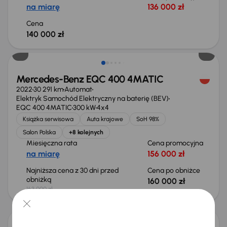
na miarę
136 000 zł
Cena
140 000 zł
Taniej o 3 000 zł
Mercedes-Benz EQC 400 4MATIC
2022
30 291 km
Automat
Elektryk Samochód Elektryczny na baterię (BEV)
EQC 400 4MATIC
300 kW
4x4
Książka serwisowa
Auta krajowe
SoH 98%
Salon Polska
+8 kolejnych
Miesięczna rata
Cena promocyjna
na miarę
156 000 zł
Najniższa cena z 30 dni przed
Cena po obniżce
obniżką
160 000 zł
163 000 zł
Taniej o 1 000 zł