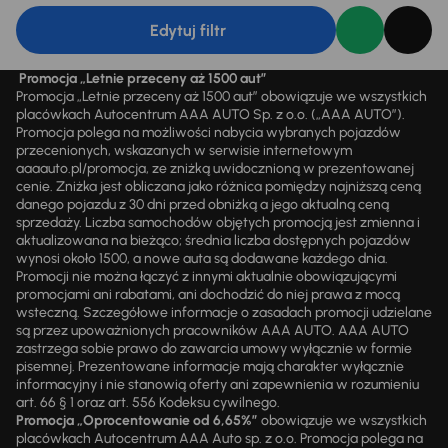
Edytuj filtr
Promocja „Letnie przeceny aż 1500 aut”
Promocja „Letnie przeceny aż 1500 aut” obowiązuje we wszystkich
placówkach Autocentrum AAA AUTO Sp. z o.o. („AAA AUTO”).
Promocja polega na możliwości nabycia wybranych pojazdów
przecenionych, wskazanych w serwisie internetowym
aaaauto.pl/promocja, ze zniżką uwidocznioną w prezentowanej
cenie. Zniżka jest obliczana jako różnica pomiędzy najniższą ceną
danego pojazdu z 30 dni przed obniżką a jego aktualną ceną
sprzedaży. Liczba samochodów objętych promocją jest zmienna i
aktualizowana na bieżąco; średnia liczba dostępnych pojazdów
wynosi około 1500, a nowe auta są dodawane każdego dnia.
Promocji nie można łączyć z innymi aktualnie obowiązującymi
promocjami ani rabatami, ani dochodzić do niej prawa z mocą
wsteczną. Szczegółowe informacje o zasadach promocji udzielane
są przez upoważnionych pracowników AAA AUTO. AAA AUTO
zastrzega sobie prawo do zawarcia umowy wyłącznie w formie
pisemnej. Prezentowane informacje mają charakter wyłącznie
informacyjny i nie stanowią oferty ani zapewnienia w rozumieniu
art. 66 § 1 oraz art. 556 Kodeksu cywilnego.
Promocja „Oprocentowanie od 6,65%”
obowiązuje we wszystkich
placówkach Autocentrum AAA Auto sp. z o.o. Promocja polega na