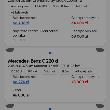
2015
104 013 km
Automat
Benzyna
GLA 200
115 kW
Auta krajowe
GLA 200
Salon Polska
Automat
+6 kolejnych
Miesięczna rata
Cena promocyjna
od 405 zł
64 000 zł
Najniższa cena z 30 dni przed
Cena po obniżce
obniżką
68 000 zł
69 000 zł
Mercedes-Benz C 220 d
2015
205 075 km
Automat
Diesel
C 220 d
125 kW
C 220 d
170 KM
Automat
Skóra
+5 kolejnych
Miesięczna rata
Cena promocyjna
od 274 zł
43 000 zł
Cena
46 000 zł