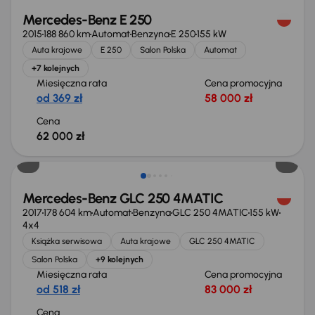
Mercedes-Benz E 250
2015
188 860 km
Automat
Benzyna
E 250
155 kW
Auta krajowe
E 250
Salon Polska
Automat
+7 kolejnych
Miesięczna rata
Cena promocyjna
od 369 zł
58 000 zł
Cena
62 000 zł
Mercedes-Benz GLC 250 4MATIC
2017
178 604 km
Automat
Benzyna
GLC 250 4MATIC
155 kW
4x4
Książka serwisowa
Auta krajowe
GLC 250 4MATIC
Salon Polska
+9 kolejnych
Miesięczna rata
Cena promocyjna
od 518 zł
83 000 zł
Cena