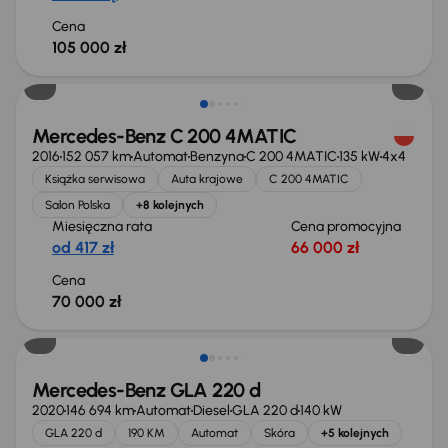
Cena
105 000 zł
Mercedes-Benz C 200 4MATIC
2016
152 057 km
Automat
Benzyna
C 200 4MATIC
135 kW
4x4
Książka serwisowa
Auta krajowe
C 200 4MATIC
Salon Polska
+8 kolejnych
Miesięczna rata
Cena promocyjna
od 417 zł
66 000 zł
Cena
70 000 zł
Taniej o 2 000 zł
Mercedes-Benz GLA 220 d
2020
146 694 km
Automat
Diesel
GLA 220 d
140 kW
GLA 220 d
190 KM
Automat
Skóra
+5 kolejnych