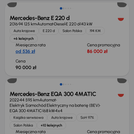
Mercedes-Benz E 220 d
2016
94 125 km
Automat
Diesel
E 220 d
143 kW
Auta krajowe
E 220 d
Salon Polska
194 KM
+6 kolejnych
Miesięczna rata
Cena promocyjna
od 536 zł
86 000 zł
Cena
90 000 zł
Możliwość odliczenia VAT
Mercedes-Benz EQA 300 4MATIC
2022
44 595 km
Automat
Elektryk Samochód Elektryczny na baterię (BEV)
EQA 300 4MATIC
168 kW
4x4
Książka serwisowa
Auta krajowe
SoH 97%
Salon Polska
+10 kolejnych
Miesięczna rata
Cena promocyjna