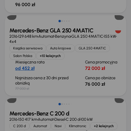
96 000 zł
Taniej o 1 000 zł
Mercedes-Benz GLA 250 4MATIC
2016
129 648 km
Automat
Benzyna
GLA 250 4MATIC
155 kW
4x4
Książka serwisowa
Auta krajowe
GLA 250 4MATIC
Salon Polska
+10 kolejnych
Miesięczna rata
Cena promocyjna
od 452 zł
72 000 zł
Najniższa cena z 30 dni przed
Cena po obniżce
obniżką
76 000 zł
77 000 zł
Mercedes-Benz C 200 d
2016
150 417 km
Automat
Diesel
C 200 d
100 kW
C 200 d
Automat
Navi
Klimatronic
+2 kolejnych