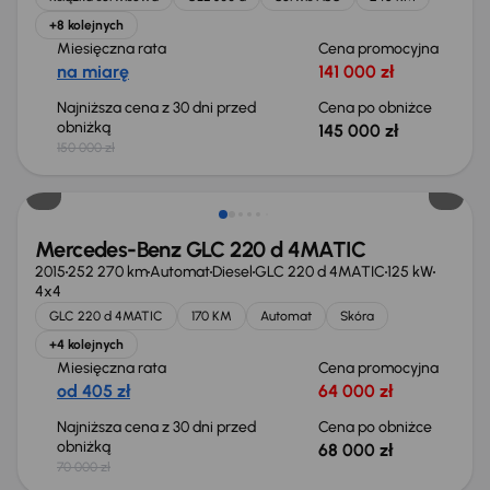
+8 kolejnych
Miesięczna rata
Cena promocyjna
na miarę
141 000 zł
Najniższa cena z 30 dni przed
Cena po obniżce
obniżką
145 000 zł
150 000 zł
Taniej o 2 000 zł
Mercedes-Benz GLC 220 d 4MATIC
2015
252 270 km
Automat
Diesel
GLC 220 d 4MATIC
125 kW
4x4
GLC 220 d 4MATIC
170 KM
Automat
Skóra
+4 kolejnych
Miesięczna rata
Cena promocyjna
od 405 zł
64 000 zł
Najniższa cena z 30 dni przed
Cena po obniżce
obniżką
68 000 zł
70 000 zł
Taniej o 1 000 zł