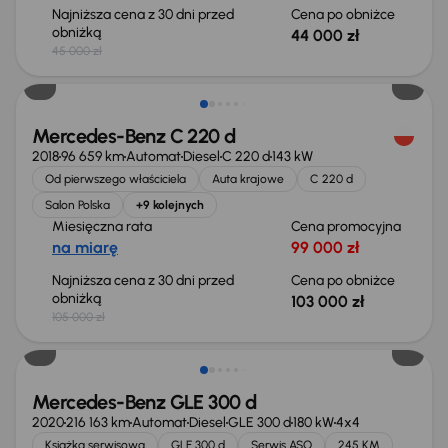
Najniższa cena z 30 dni przed
Cena po obniżce
obniżką
44 000 zł
45 000 zł
Taniej o 2 000 zł
Mercedes-Benz C 220 d
2018
96 659 km
Automat
Diesel
C 220 d
143 kW
Od pierwszego właściciela
Auta krajowe
C 220 d
Salon Polska
+9 kolejnych
Miesięczna rata
Cena promocyjna
na miarę
99 000 zł
Najniższa cena z 30 dni przed
Cena po obniżce
obniżką
103 000 zł
105 000 zł
Taniej o 5 000 zł
Mercedes-Benz GLE 300 d
2020
216 163 km
Automat
Diesel
GLE 300 d
180 kW
4x4
Książka serwisowa
GLE 300 d
Serwis ASO
245 KM