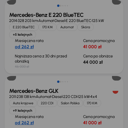
Mercedes-Benz E 220 BlueTEC
2014
328 203 km
Automat
Diesel
E 220 BlueTEC
125 kW
E 220 BlueTEC
170 KM
Automat
Skóra
+5 kolejnych
Miesięczna rata
Cena promocyjna
od 262 zł
41 000 zł
Najniższa cena z 30 dni przed
Cena po obniżce
obniżką
44 000 zł
46 000 zł
Taniej o 1 000 zł
Mercedes-Benz GLK
2011
238 138 km
Automat
Diesel
220 CDI
125 kW
4x4
Auta krajowe
220 CDI
Salon Polska
170 KM
+9 kolejnych
Miesięczna rata
Cena promocyjna
od 262 zł
41 000 zł