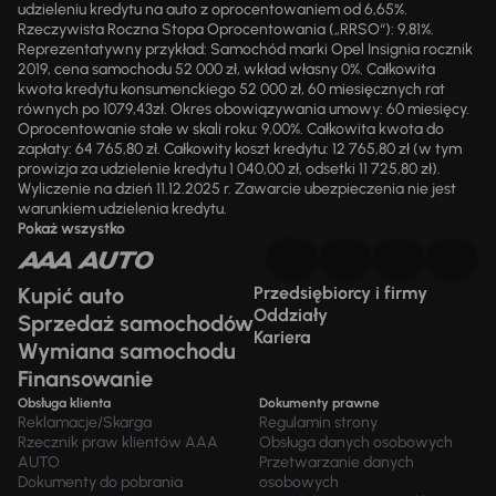
udzieleniu kredytu na auto z oprocentowaniem od 6,65%.
Rzeczywista Roczna Stopa Oprocentowania („RRSO“): 9,81%.
Reprezentatywny przykład: Samochód marki Opel Insignia rocznik
2019, cena samochodu 52 000 zł, wkład własny 0%. Całkowita
kwota kredytu konsumenckiego 52 000 zł, 60 miesięcznych rat
równych po 1079,43zł. Okres obowiązywania umowy: 60 miesięcy.
Oprocentowanie stałe w skali roku: 9,00%. Całkowita kwota do
zapłaty: 64 765,80 zł. Całkowity koszt kredytu: 12 765,80 zł (w tym
prowizja za udzielenie kredytu 1 040,00 zł, odsetki 11 725,80 zł).
Wyliczenie na dzień 11.12.2025 r. Zawarcie ubezpieczenia nie jest
warunkiem udzielenia kredytu.
Pokaż wszystko
Kupić auto
Przedsiębiorcy i firmy
Oddziały
Sprzedaż samochodów
Kariera
Wymiana samochodu
Finansowanie
Obsługa klienta
Dokumenty prawne
Reklamacje/Skarga
Regulamin strony
Rzecznik praw klientów AAA
Obsługa danych osobowych
AUTO
Przetwarzanie danych
Dokumenty do pobrania
osobowych