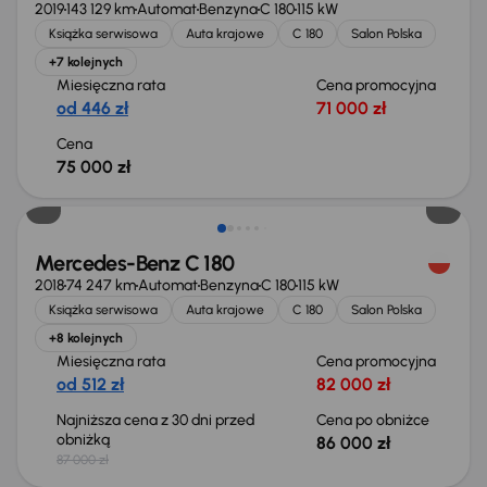
2019
143 129 km
Automat
Benzyna
C 180
115 kW
Książka serwisowa
Auta krajowe
C 180
Salon Polska
+7 kolejnych
Miesięczna rata
Cena promocyjna
od 446 zł
71 000 zł
Cena
75 000 zł
Taniej o 1 000 zł
Mercedes-Benz C 180
2018
74 247 km
Automat
Benzyna
C 180
115 kW
Książka serwisowa
Auta krajowe
C 180
Salon Polska
+8 kolejnych
Miesięczna rata
Cena promocyjna
od 512 zł
82 000 zł
Najniższa cena z 30 dni przed
Cena po obniżce
obniżką
86 000 zł
87 000 zł