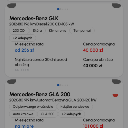
Mercedes-Benz GLK
2012
180 196 km
Diesel
200 CDI
105 kW
200 CDI
Skóra
Klimatronic
Tempomat
+2 kolejnych
Miesięczna rata
Cena promocyjna
od 256 zł
40 000 zł
Najniższa cena z 30 dni przed
Cena po obniżce
obniżką
43 000 zł
44 000 zł
Mercedes-Benz GLA 200
2020
80 919 km
Automat
Benzyna
GLA 200
120 kW
Od pierwszego właściciela
Książka serwisowa
Auta krajowe
GLA 200
+9 kolejnych
Miesięczna rata
Cena promocyjna
na miarę
101 000 zł