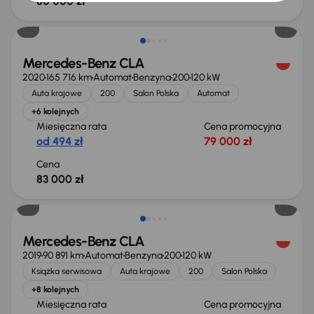
80 000 zł
Mercedes-Benz CLA
2020
165 716 km
Automat
Benzyna
200
120 kW
Auta krajowe
200
Salon Polska
Automat
+6 kolejnych
Miesięczna rata
Cena promocyjna
od 494 zł
79 000 zł
Cena
83 000 zł
Taniej o 2 000 zł
Mercedes-Benz CLA
2019
90 891 km
Automat
Benzyna
200
120 kW
Książka serwisowa
Auta krajowe
200
Salon Polska
+8 kolejnych
Miesięczna rata
Cena promocyjna