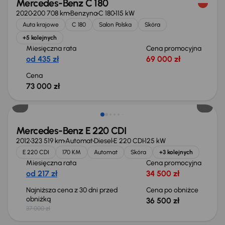
Mercedes-Benz C 180
2020
200 708 km
Benzyna
C 180
115 kW
Auta krajowe
C 180
Salon Polska
Skóra
+5 kolejnych
Miesięczna rata
Cena promocyjna
od 435 zł
69 000 zł
Cena
73 000 zł
Taniej o 500 zł
Mercedes-Benz E 220 CDI
2012
323 519 km
Automat
Diesel
E 220 CDI
125 kW
E 220 CDI
170 KM
Automat
Skóra
+3 kolejnych
Miesięczna rata
Cena promocyjna
od 217 zł
34 500 zł
Najniższa cena z 30 dni przed
Cena po obniżce
obniżką
36 500 zł
37 000 zł
Taniej o 2 000 zł