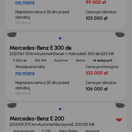
na miarę
99 000 zł
Najniższa cena z 30 dni przed
Cena po obniżce
obniżką
103 000 zł
105 000 zł
Taniej o 2 000 zł
Mercedes-Benz E 300 de
2020
161 113 km
Automat
Diesel + Hybryda
E 300 de
225 kW
E 300 de
306 KM
Automat
Skóra
+6 kolejnych
Miesięczna rata
Cena promocyjna
na miarę
102 000 zł
Najniższa cena z 30 dni przed
Cena po obniżce
obniżką
106 000 zł
108 000 zł
Świeżo skupione
Mercedes-Benz E 200
2013
109 370 km
Automat
Benzyna
E 200
135 kW
Auta krajowe
E 200
Salon Polska
Automat