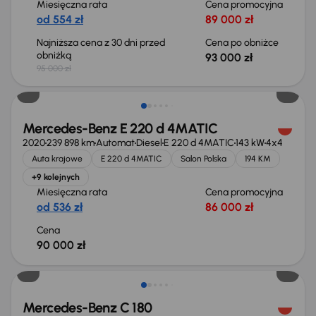
Miesięczna rata
Cena promocyjna
od 554 zł
89 000 zł
Najniższa cena z 30 dni przed
Cena po obniżce
obniżką
93 000 zł
95 000 zł
Możliwość odliczenia VAT
Mercedes-Benz E 220 d 4MATIC
2020
239 898 km
Automat
Diesel
E 220 d 4MATIC
143 kW
4x4
Auta krajowe
E 220 d 4MATIC
Salon Polska
194 KM
+9 kolejnych
Miesięczna rata
Cena promocyjna
od 536 zł
86 000 zł
Cena
90 000 zł
Mercedes-Benz C 180