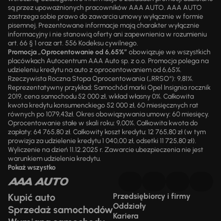
są przez upoważnionych pracowników AAA AUTO. AAA AUTO
zastrzega sobie prawo do zawarcia umowy wyłącznie w formie
pisemnej. Prezentowane informacje mają charakter wyłącznie
informacyjny i nie stanowią oferty ani zapewnienia w rozumieniu
art. 66 § 1 oraz art. 556 Kodeksu cywilnego.
Promocja „Oprocentowanie od 6,65%”
obowiązuje we wszystkich
placówkach Autocentrum AAA Auto sp. z o.o. Promocja polega na
udzieleniu kredytu na auto z oprocentowaniem od 6,65%.
Rzeczywista Roczna Stopa Oprocentowania („RRSO“): 9,81%.
Reprezentatywny przykład: Samochód marki Opel Insignia rocznik
2019, cena samochodu 52 000 zł, wkład własny 0%. Całkowita
kwota kredytu konsumenckiego 52 000 zł, 60 miesięcznych rat
równych po 1079,43zł. Okres obowiązywania umowy: 60 miesięcy.
Oprocentowanie stałe w skali roku: 9,00%. Całkowita kwota do
zapłaty: 64 765,80 zł. Całkowity koszt kredytu: 12 765,80 zł (w tym
prowizja za udzielenie kredytu 1 040,00 zł, odsetki 11 725,80 zł).
Wyliczenie na dzień 11.12.2025 r. Zawarcie ubezpieczenia nie jest
warunkiem udzielenia kredytu.
Pokaż wszystko
Kupić auto
Przedsiębiorcy i firmy
Oddziały
Sprzedaż samochodów
Kariera