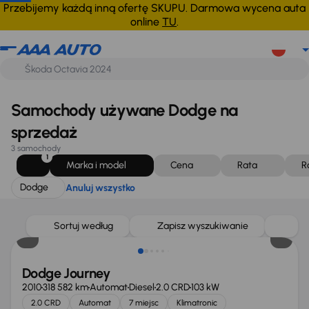
Dodge
Anuluj wszystko
Przebijemy każdą inną ofertę SKUPU. Darmowa wycena auta
online
TU
.
Samochody używane Dodge na
sprzedaż
3 samochody
1
Marka i model
Cena
Rata
R
Dodge
Anuluj wszystko
Świeżo skupione
Sortuj według
Zapisz wyszukiwanie
Dodge Journey
2010
318 582 km
Automat
Diesel
2.0 CRD
103 kW
2.0 CRD
Automat
7 miejsc
Klimatronic