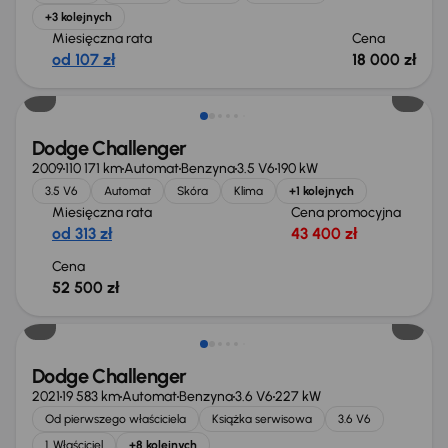
+3 kolejnych
Miesięczna rata
Cena
od 107 zł
18 000 zł
Dodge Challenger
2009
110 171 km
Automat
Benzyna
3.5 V6
190 kW
3.5 V6
Automat
Skóra
Klima
+1 kolejnych
Miesięczna rata
Cena promocyjna
od 313 zł
43 400 zł
Cena
52 500 zł
Świeżo skupione
Dodge Challenger
2021
19 583 km
Automat
Benzyna
3.6 V6
227 kW
Od pierwszego właściciela
Książka serwisowa
3.6 V6
1. Właściciel
+8 kolejnych