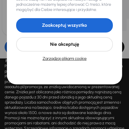
jednocześnie możemy lepiej oferować Ci treści, które
mogą być dla Ciebie interesujące i przydatne.
Zaakceptuj wszystko
Nie akceptuję
Edytuj filtr
Zarządzaj plikami cookie
Promocja „Letnie przeceny aż 1500 aut”
Promocja „Letnie przeceny aż 1500 aut” obowiązuje we wszystkich
placówkach Autocentrum AAA AUTO Sp. z o.o. („AAA AUTO”).
Promocja polega na możliwości nabycia wybranych pojazdów
przecenionych, wskazanych w serwisie internetowym
aaaauto.pl/promocja, ze zniżką uwidocznioną w prezentowanej
cenie. Zniżka jest obliczana jako różnica pomiędzy najniższą ceną
danego pojazdu z 30 dni przed obniżką a jego aktualną ceną
sprzedaży. Liczba samochodów objętych promocją jest zmienna i
aktualizowana na bieżąco; średnia liczba dostępnych pojazdów
wynosi około 1500, a nowe auta są dodawane każdego dnia.
Promocji nie można łączyć z innymi aktualnie obowiązującymi
promocjami ani rabatami, ani dochodzić do niej prawa z mocą
wsteczną. Szczegółowe informacje o zasadach promocji udzielane