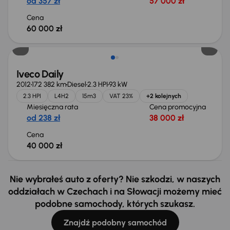
od 357 zł
57 000 zł
Cena
60 000 zł
Możliwość odliczenia VAT
Iveco Daily
2012
172 382 km
Diesel
2.3 HPI
93 kW
2.3 HPI
L4H2
15m3
VAT 23%
+2 kolejnych
Miesięczna rata
Cena promocyjna
od 238 zł
38 000 zł
Cena
40 000 zł
Nie wybrałeś auto z oferty? Nie szkodzi, w naszych
oddziałach w Czechach i na Słowacji możemy mieć
podobne samochody, których szukasz.
Znajdź podobny samochód