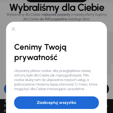
Wybraliśmy dla Ciebie
Wybieramy dla Ciebie
najlepsze pojazdy
z naszej oferty. Kupimy
dla Ciebie
do 400 pojazdów
każdego dnia.
Cenimy Twoją
prywatność
Używamy plików cookie, aby przeglądanie naszej
witryny było dla Ciebie jak najwygodniejsze. Pliki
cookie służą nam do ulepszania naszych usług, a
jednocześnie możemy lepiej oferować Ci treści, które
Edytuj filtr
mogą być dla Ciebie interesujące i przydatne.
Promocja „Letnie przeceny aż 1500 aut”
Zaakceptuj wszystko
Promocja „Letnie przeceny aż 1500 aut” obowiązuje we wszystkich
placówkach Autocentrum AAA AUTO Sp. z o.o. („AAA AUTO”).