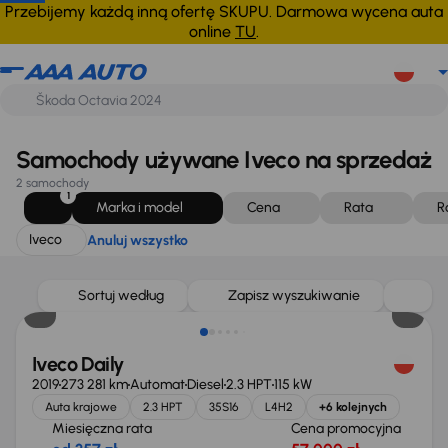
Iveco
Anuluj wszystko
Przebijemy każdą inną ofertę SKUPU. Darmowa wycena auta
online
TU
.
Samochody używane Iveco na sprzedaż
2 samochody
1
Marka i model
Cena
Rata
R
Iveco
Anuluj wszystko
Możliwość odliczenia VAT
Sortuj według
Zapisz wyszukiwanie
Iveco Daily
2019
273 281 km
Automat
Diesel
2.3 HPT
115 kW
Auta krajowe
2.3 HPT
35S16
L4H2
+6 kolejnych
Miesięczna rata
Cena promocyjna