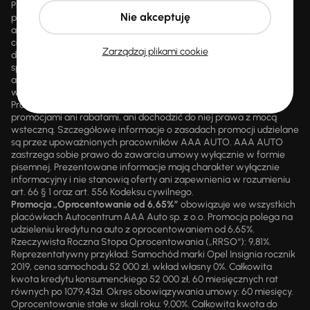
Promocja polega na możliwości nabycia wybranych pojazdów
Nie akceptuję
przecenionych, wskazanych w serwisie internetowym
aaaauto.pl/promocja, ze zniżką uwidocznioną w prezentowanej
cenie. Zniżka jest obliczana jako różnica pomiędzy najniższą ceną
Zarządzaj plikami cookie
danego pojazdu z 30 dni przed obniżką a jego aktualną ceną
sprzedaży. Liczba samochodów objętych promocją jest zmienna i
aktualizowana na bieżąco; średnia liczba dostępnych pojazdów
wynosi około 1500, a nowe auta są dodawane każdego dnia.
Promocji nie można łączyć z innymi aktualnie obowiązującymi
promocjami ani rabatami, ani dochodzić do niej prawa z mocą
wsteczną. Szczegółowe informacje o zasadach promocji udzielane
są przez upoważnionych pracowników AAA AUTO. AAA AUTO
zastrzega sobie prawo do zawarcia umowy wyłącznie w formie
pisemnej. Prezentowane informacje mają charakter wyłącznie
informacyjny i nie stanowią oferty ani zapewnienia w rozumieniu
art. 66 § 1 oraz art. 556 Kodeksu cywilnego.
Promocja „Oprocentowanie od 6,65%”
obowiązuje we wszystkich
placówkach Autocentrum AAA Auto sp. z o.o. Promocja polega na
udzieleniu kredytu na auto z oprocentowaniem od 6,65%.
Rzeczywista Roczna Stopa Oprocentowania („RRSO“): 9,81%.
Reprezentatywny przykład: Samochód marki Opel Insignia rocznik
2019, cena samochodu 52 000 zł, wkład własny 0%. Całkowita
kwota kredytu konsumenckiego 52 000 zł, 60 miesięcznych rat
równych po 1079,43zł. Okres obowiązywania umowy: 60 miesięcy.
Oprocentowanie stałe w skali roku: 9,00%. Całkowita kwota do