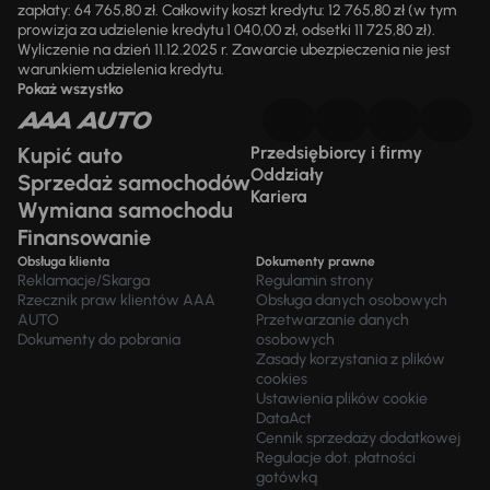
zapłaty: 64 765,80 zł. Całkowity koszt kredytu: 12 765,80 zł (w tym
prowizja za udzielenie kredytu 1 040,00 zł, odsetki 11 725,80 zł).
Wyliczenie na dzień 11.12.2025 r. Zawarcie ubezpieczenia nie jest
warunkiem udzielenia kredytu.
Pokaż wszystko
Kupić auto
Przedsiębiorcy i firmy
Oddziały
Sprzedaż samochodów
Kariera
Wymiana samochodu
Finansowanie
Obsługa klienta
Dokumenty prawne
Reklamacje/Skarga
Regulamin strony
Rzecznik praw klientów AAA
Obsługa danych osobowych
AUTO
Przetwarzanie danych
Dokumenty do pobrania
osobowych
Zasady korzystania z plików
cookies
Ustawienia plików cookie
DataAct
Cennik sprzedaży dodatkowej
Regulacje dot. płatności
gotówką