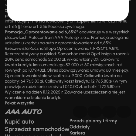
są przez upoważnionych pracowników AAA AUTO. AAA AUTO
zastrzega sobie prawo do zawarcia umowy wyłącznie w formie
pisemnej. Prezentowane informacje mają charakter wyłącznie
informacyjny i nie stanowią oferty ani zapewnienia w rozumieniu
art. 66 § 1 oraz art. 556 Kodeksu cywilnego.
Promocja „Oprocentowanie od 6,65%”
obowiązuje we wszystkich
placówkach Autocentrum AAA Auto sp. z o.o. Promocja polega na
udzieleniu kredytu na auto z oprocentowaniem od 6,65%.
Rzeczywista Roczna Stopa Oprocentowania („RRSO“): 9,81%.
Reprezentatywny przykład: Samochód marki Opel Insignia rocznik
2019, cena samochodu 52 000 zł, wkład własny 0%. Całkowita
kwota kredytu konsumenckiego 52 000 zł, 60 miesięcznych rat
równych po 1079,43zł. Okres obowiązywania umowy: 60 miesięcy.
Oprocentowanie stałe w skali roku: 9,00%. Całkowita kwota do
zapłaty: 64 765,80 zł. Całkowity koszt kredytu: 12 765,80 zł (w tym
prowizja za udzielenie kredytu 1 040,00 zł, odsetki 11 725,80 zł).
Wyliczenie na dzień 11.12.2025 r. Zawarcie ubezpieczenia nie jest
warunkiem udzielenia kredytu.
Pokaż wszystko
Kupić auto
Przedsiębiorcy i firmy
Oddziały
Sprzedaż samochodów
Kariera