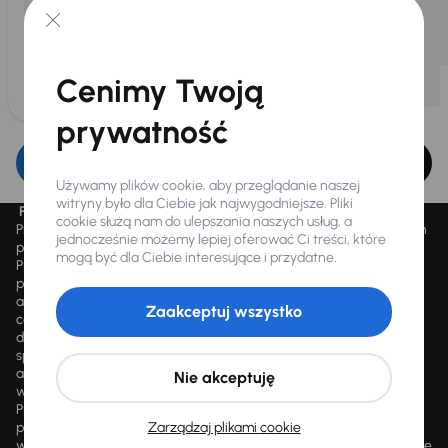
Cenimy Twoją
prywatność
Edytuj filtr
Używamy plików cookie, aby przeglądanie naszej
witryny było dla Ciebie jak najwygodniejsze. Pliki
Promocja „Letnie przeceny aż 1500 aut”
cookie służą nam do ulepszania naszych usług, a
Promocja „Letnie przeceny aż 1500 aut” obowiązuje we wszystkich
jednocześnie możemy lepiej oferować Ci treści, które
placówkach Autocentrum AAA AUTO Sp. z o.o. („AAA AUTO”).
mogą być dla Ciebie interesujące i przydatne.
Promocja polega na możliwości nabycia wybranych pojazdów
przecenionych, wskazanych w serwisie internetowym
aaaauto.pl/promocja, ze zniżką uwidocznioną w prezentowanej
Zaakceptuj wszystko
cenie. Zniżka jest obliczana jako różnica pomiędzy najniższą ceną
danego pojazdu z 30 dni przed obniżką a jego aktualną ceną
sprzedaży. Liczba samochodów objętych promocją jest zmienna i
aktualizowana na bieżąco; średnia liczba dostępnych pojazdów
Nie akceptuję
wynosi około 1500, a nowe auta są dodawane każdego dnia.
Promocji nie można łączyć z innymi aktualnie obowiązującymi
promocjami ani rabatami, ani dochodzić do niej prawa z mocą
Zarządzaj plikami cookie
wsteczną. Szczegółowe informacje o zasadach promocji udzielane