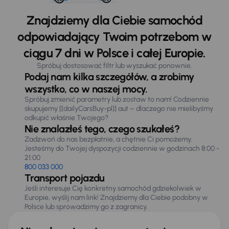
Znajdziemy dla Ciebie samochód
odpowiadający Twoim potrzebom w
ciągu 7 dni w Polsce i całej Europie.
Spróbuj dostosować filtr lub wyszukać ponownie.
Podaj nam kilka szczegółów, a zrobimy
wszystko, co w naszej mocy.
Spróbuj zmienić parametry lub zostaw to nam! Codziennie
skupujemy [[dailyCarsBuy-pl]] aut – dlaczego nie mielibyśmy
odkupić właśnie Twojego?
Nie znalazłeś tego, czego szukałeś?
Zadzwoń do nas bezpłatnie, a chętnie Ci pomożemy.
Jesteśmy do Twojej dyspozycji codziennie w godzinach 8:00 -
21:00
800 033 000
Transport pojazdu
Jeśli interesuje Cię konkretny samochód gdziekolwiek w
Europie, wyślij nam link! Znajdziemy dla Ciebie podobny w
Polsce lub sprowadzimy go z zagranicy.