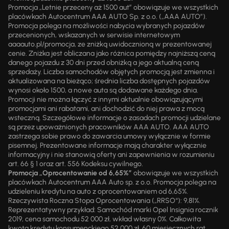
Promocja „Letnie przeceny aż 1500 aut” obowiązuje we wszystkich
placówkach Autocentrum AAA AUTO Sp. z o.o. („AAA AUTO”).
Promocja polega na możliwości nabycia wybranych pojazdów
przecenionych, wskazanych w serwisie internetowym
aaaauto.pl/promocja, ze zniżką uwidocznioną w prezentowanej
cenie. Zniżka jest obliczana jako różnica pomiędzy najniższą ceną
danego pojazdu z 30 dni przed obniżką a jego aktualną ceną
sprzedaży. Liczba samochodów objętych promocją jest zmienna i
aktualizowana na bieżąco; średnia liczba dostępnych pojazdów
wynosi około 1500, a nowe auta są dodawane każdego dnia.
Promocji nie można łączyć z innymi aktualnie obowiązującymi
promocjami ani rabatami, ani dochodzić do niej prawa z mocą
wsteczną. Szczegółowe informacje o zasadach promocji udzielane
są przez upoważnionych pracowników AAA AUTO. AAA AUTO
zastrzega sobie prawo do zawarcia umowy wyłącznie w formie
pisemnej. Prezentowane informacje mają charakter wyłącznie
informacyjny i nie stanowią oferty ani zapewnienia w rozumieniu
art. 66 § 1 oraz art. 556 Kodeksu cywilnego.
Promocja „Oprocentowanie od 6,65%”
obowiązuje we wszystkich
placówkach Autocentrum AAA Auto sp. z o.o. Promocja polega na
udzieleniu kredytu na auto z oprocentowaniem od 6,65%.
Rzeczywista Roczna Stopa Oprocentowania („RRSO“): 9,81%.
Reprezentatywny przykład: Samochód marki Opel Insignia rocznik
2019, cena samochodu 52 000 zł, wkład własny 0%. Całkowita
kwota kredytu konsumenckiego 52 000 zł, 60 miesięcznych rat