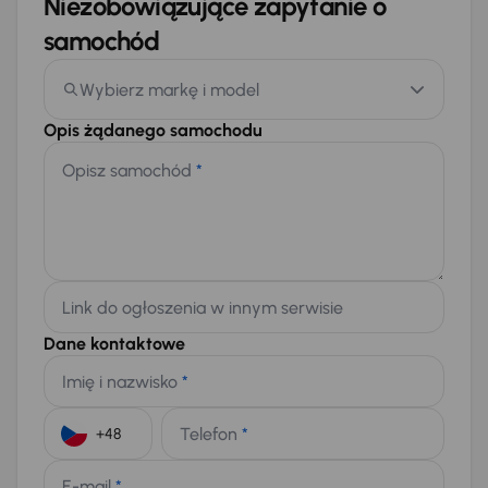
Niezobowiązujące zapytanie o
samochód
Wybierz markę i model
Opis żądanego samochodu
Opisz samochód
*
Link do ogłoszenia w innym serwisie
Dane kontaktowe
Imię i nazwisko
*
Telefon
*
+48
E-mail
*