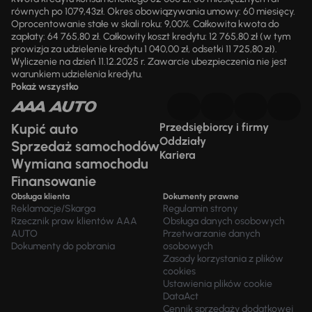
równych po 1079,43zł. Okres obowiązywania umowy: 60 miesięcy.
Oprocentowanie stałe w skali roku: 9,00%. Całkowita kwota do
zapłaty: 64 765,80 zł. Całkowity koszt kredytu: 12 765,80 zł (w tym
prowizja za udzielenie kredytu 1 040,00 zł, odsetki 11 725,80 zł).
Wyliczenie na dzień 11.12.2025 r. Zawarcie ubezpieczenia nie jest
warunkiem udzielenia kredytu.
Pokaż wszystko
Kupić auto
Przedsiębiorcy i firmy
Oddziały
Sprzedaż samochodów
Kariera
Wymiana samochodu
Finansowanie
Obsługa klienta
Dokumenty prawne
Reklamacje/Skarga
Regulamin strony
Rzecznik praw klientów AAA
Obsługa danych osobowych
AUTO
Przetwarzanie danych
Dokumenty do pobrania
osobowych
Zasady korzystania z plików
cookies
Ustawienia plików cookie
DataAct
Cennik sprzedaży dodatkowej