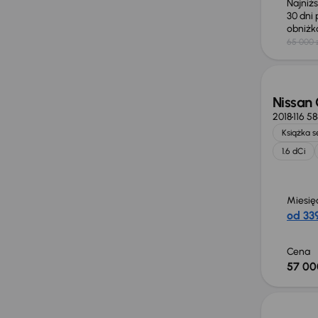
Najniż
30 dni
obniż
65 000 
Nissan
2018
116 5
Książka 
1.6 dCi
Miesię
od 339
Cena
57 00