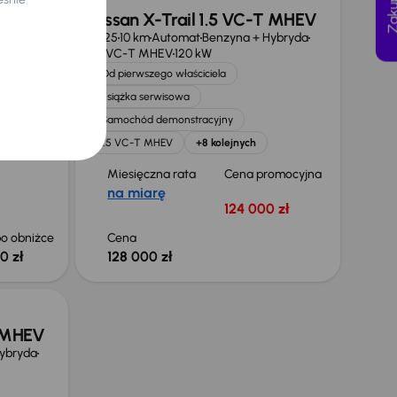
Nissan X-Trail 1.5 VC-T MHEV
2025
10 km
Automat
Benzyna + Hybryda
a baterię
1.5 VC-T MHEV
120 kW
Od pierwszego właściciela
Książka serwisowa
omat
Samochód demonstracyjny
1.5 VC-T MHEV
+8 kolejnych
Miesięczna rata
Cena promocyjna
na miarę
124 000 zł
o obniżce
Cena
0 zł
128 000 zł
T MHEV
ybryda