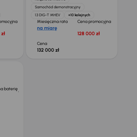
Samochód demonstracyjny
1.3 DIG-T MHEV
+10 kolejnych
omocyjna
Miesięczna rata
Cena promocyjna
na miarę
 zł
128 000 zł
Cena
132 000 zł
a baterię