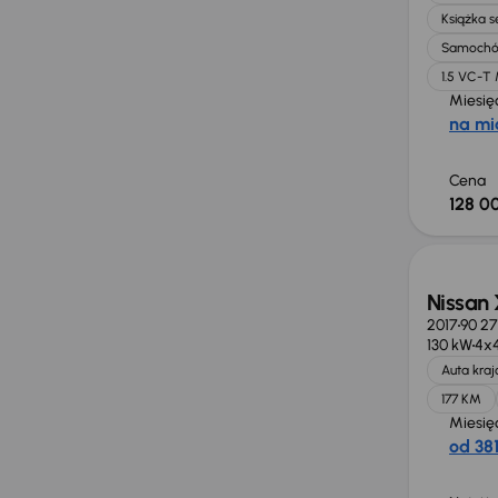
Książka 
Samochó
1.5 VC-T
Miesię
na mi
Cena
128 00
Taniej 
Nissan 
2017
90 2
130 kW
4x
Auta kra
177 KM
Miesię
od 381