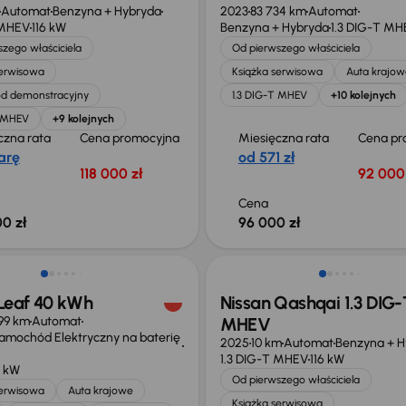
Automat
Benzyna + Hybryda
2023
83 734 km
Automat
 MHEV
116 kW
Benzyna + Hybryda
1.3 DIG-T MH
zego właściciela
Od pierwszego właściciela
serwisowa
Książka serwisowa
Auta krajow
d demonstracyjny
1.3 DIG-T MHEV
+10 kolejnych
T MHEV
+9 kolejnych
czna rata
Cena promocyjna
Miesięczna rata
Cena pr
arę
od 571 zł
118 000 zł
92 000 
Cena
0 zł
96 000 zł
o 1 000 zł
Extra zniżka 1 150 zł
 Leaf 40 kWh
Nissan Qashqai 1.3 DIG-
99 km
Automat
MHEV
Samochód Elektryczny na baterię
2025
10 km
Automat
Benzyna + H
1.3 DIG-T MHEV
116 kW
0 kW
Od pierwszego właściciela
serwisowa
Auta krajowe
Książka serwisowa