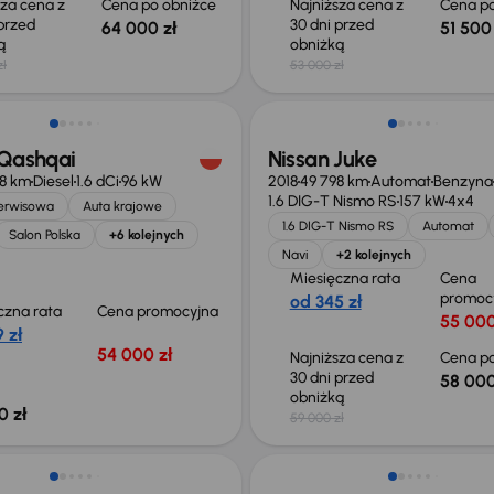
sza cena z
Cena po obniżce
Najniższa cena z
Cena po
 przed
30 dni przed
64 000 zł
51 500 
ką
obniżką
zł
53 000 zł
Taniej o 1 000 zł
 Qashqai
Nissan Juke
88 km
Diesel
1.6 dCi
96 kW
2018
49 798 km
Automat
Benzyna
1.6 DIG-T Nismo RS
157 kW
4x4
serwisowa
Auta krajowe
1.6 DIG-T Nismo RS
Automat
Salon Polska
+6 kolejnych
Navi
+2 kolejnych
Miesięczna rata
Cena
promoc
od 345 zł
czna rata
Cena promocyjna
55 000
 zł
54 000 zł
Najniższa cena z
Cena po
30 dni przed
58 000
obniżką
0 zł
59 000 zł
Świeżo skupione