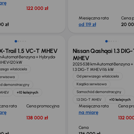
arę
122 000 zł
Miesięczna rata
Cena p
0 zł
od 119 zł
20 00
ego taniej o 38 204 zł
Od nowego taniej o 24 578 z
 X-Trail 1.5 VC-T MHEV
Nissan Qashqai 1.3 DIG-
m
Automat
Benzyna + Hybryda
MHEV
 MHEV
120 kW
2025
538 km
Automat
Benzyna +
zego właściciela
1.3 DIG-T MHEV
116 kW
Od pierwszego właściciela
serwisowa
Książka serwisowa
d demonstracyjny
Samochód demonstracyjny
 MHEV
+10 kolejnych
1.3 DIG-T MHEV
+10 kolejnych
czna rata
Cena promocyjna
Miesięczna rata
Cena pr
arę
na miarę
138 000 zł
132 000
Cena
0 zł
136 000 zł