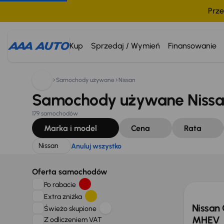
Prze
Szukam:
Nissan
Anuluj wszystko
Kup
Sprzedaj / Wymień
Finansowanie
Samochody używane
Nissan
Samochody używane Nissa
179 samochodów
Marka i model
Cena
Rata
Nissan
Anuluj wszystko
Od now
Oferta samochodów
Po rabacie
Extra zniżka
Nissan 
Świeżo skupione
MHEV
Z odliczeniem VAT