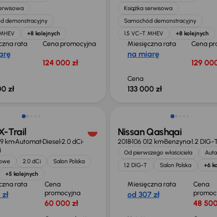
serwisowa
Książka serwisowa
d demonstracyjny
Samochód demonstracyjny
 MHEV
+8 kolejnych
1.5 VC-T MHEV
+8 kolejnych
czna rata
Cena promocyjna
Miesięczna rata
Cena pr
arę
na miarę
124 000 zł
129 000
Cena
0 zł
133 000 zł
o 1 000 zł
Taniej o 1 500 zł
X-Trail
Nissan Qashqai
79 km
Automat
Diesel
2.0 dCi
2018
106 012 km
Benzyna
1.2 DIG-
4
Od pierwszego właściciela
Auta
jowe
2.0 dCi
Salon Polska
1.2 DIG-T
Salon Polska
+6 k
+5 kolejnych
czna rata
Cena
Miesięczna rata
Cena
promocyjna
promoc
 zł
od 307 zł
60 000 zł
48 500