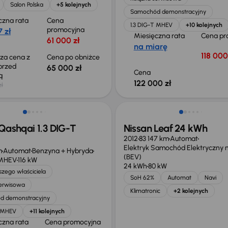
Salon Polska
+5 kolejnych
Samochód demonstracyjny
czna rata
Cena
1.3 DIG-T MHEV
+10 kolejnych
promocyjna
 zł
Miesięczna rata
Cena pr
61 000 zł
na miarę
118 000
sza cena z
Cena po obniżce
 przed
65 000 zł
Cena
ką
122 000 zł
zł
ego taniej o 34 907 zł
Taniej o 1 000 zł
Qashqai 1.3 DIG-T
Nissan Leaf 24 kWh
2012
83 147 km
Automat
Elektryk Samochód Elektryczny n
m
Automat
Benzyna + Hybryda
(BEV)
 MHEV
116 kW
24 kWh
80 kW
zego właściciela
SoH 62%
Automat
Navi
serwisowa
Klimatronic
+2 kolejnych
d demonstracyjny
T MHEV
+11 kolejnych
czna rata
Cena promocyjna