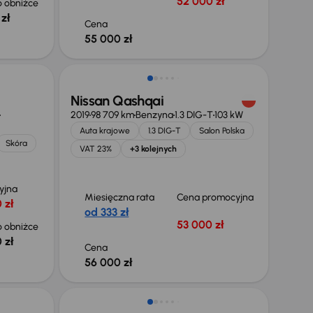
52 000 zł
 obniżce
zł
Cena
55 000 zł
Możliwość odliczenia VAT
Nissan Qashqai
2019
98 709 km
Benzyna
1.3 DIG-T
103 kW
Auta krajowe
1.3 DIG-T
Salon Polska
Skóra
VAT 23%
+3 kolejnych
yjna
Miesięczna rata
Cena promocyjna
 zł
od 333 zł
53 000 zł
 obniżce
 zł
Cena
56 000 zł
Możliwość odliczenia VAT