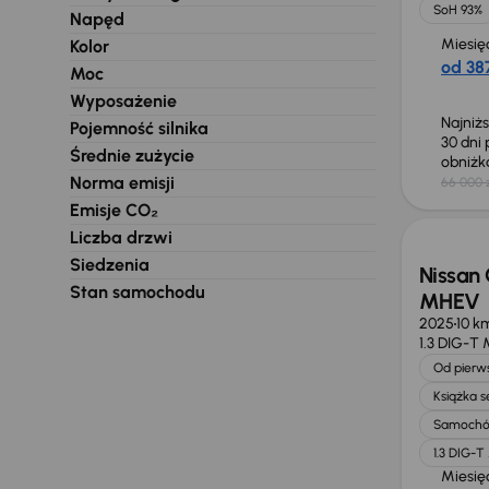
SoH 93%
Napęd
Miesię
Kolor
od 387
Moc
Wyposażenie
Najniż
Pojemność silnika
30 dni
Średnie zużycie
obniż
Norma emisji
66 000 
Od now
Emisje CO₂
Liczba drzwi
Siedzenia
Nissan 
Stan samochodu
MHEV
2025
10 k
1.3 DIG-T
Od pierws
Książka 
Samochó
1.3 DIG-
Miesię