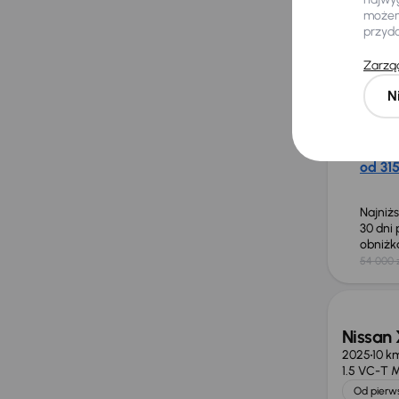
możemy
Nissan
przyd
2021
99 2
Elektryk 
Zarząd
(BEV)
40 kWh
11
N
Książka 
SoH 50%
Miesię
od 315
Najniż
30 dni
obniż
54 000 
Od now
Nissan
2025
10 k
1.5 VC-T
Od pierws