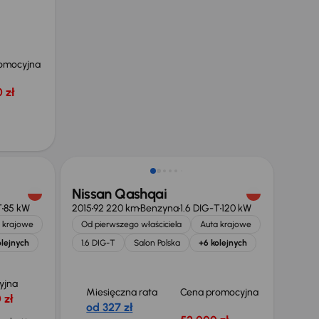
omocyjna
 zł
Świeżo skupione
Nissan Qashqai
T
85 kW
2015
92 220 km
Benzyna
1.6 DIG-T
120 kW
 krajowe
Od pierwszego właściciela
Auta krajowe
olejnych
1.6 DIG-T
Salon Polska
+6 kolejnych
yjna
Miesięczna rata
Cena promocyjna
 zł
od 327 zł