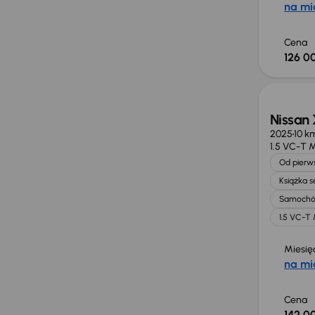
na mi
Cena
126 00
Od now
Nissan
2025
10 k
1.5 VC-T
Od pierws
Książka 
Samochó
1.5 VC-T
Miesię
na mi
Cena
142 00