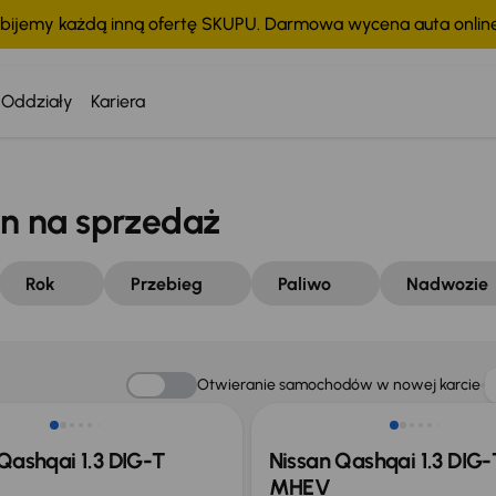
bijemy każdą inną ofertę SKUPU. Darmowa wycena auta onli
Oddziały
Kariera
n na sprzedaż
Rok
Przebieg
Paliwo
Nadwozie
ego taniej o 36 775 zł
Możliwość odliczenia VAT
Otwieranie samochodów w nowej karcie
Qashqai 1.3 DIG-T
Nissan Qashqai 1.3 DIG-
MHEV