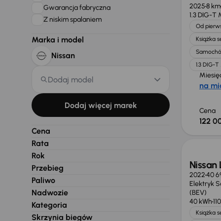
2025
8 km
Gwarancja fabryczna
1.3 DIG-T
Z niskim spalaniem
Od pierws
Marka i model
Książka 
Samochó
Nissan
1.3 DIG-
Miesię
Dodaj model
na mi
Dodaj więcej marek
Cena
122 00
Taniej 
Cena
Rata
Rok
Nissan
Przebieg
2022
40 6
Paliwo
Elektryk 
Nadwozie
(BEV)
40 kWh
11
Kategoria
Książka 
Skrzynia biegów