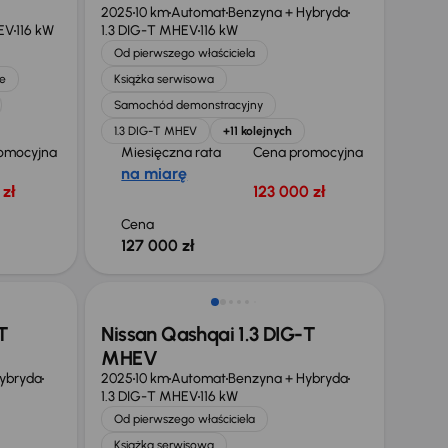
2025
10 km
Automat
Benzyna + Hybryda
EV
116 kW
1.3 DIG-T MHEV
116 kW
Od pierwszego właściciela
e
Książka serwisowa
Samochód demonstracyjny
1.3 DIG-T MHEV
+11 kolejnych
omocyjna
Miesięczna rata
Cena promocyjna
na miarę
zł
123 000 zł
Cena
127 000 zł
Od nowego taniej o 21 485 zł
T
Nissan Qashqai 1.3 DIG-T
MHEV
ybryda
2025
10 km
Automat
Benzyna + Hybryda
1.3 DIG-T MHEV
116 kW
Od pierwszego właściciela
Książka serwisowa