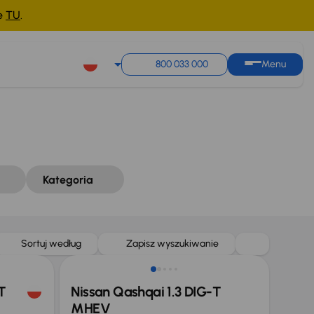
ne
TU
.
Sortuj według
Zapisz wyszukiwanie
800 033 000
Menu
Kategoria
Extra zniżka 1 200 zł
Sortuj według
Zapisz wyszukiwanie
T
Nissan Qashqai 1.3 DIG-T
MHEV