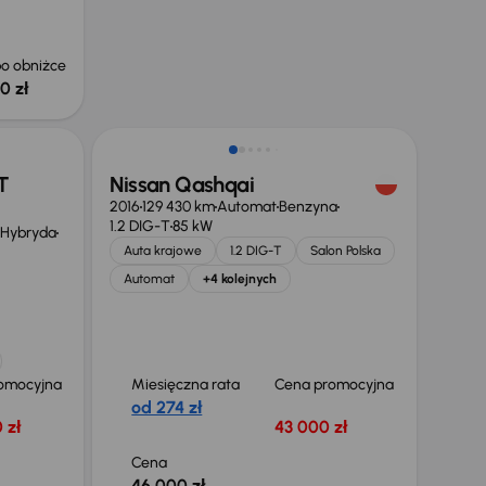
o obniżce
0 zł
ł
Świeżo skupione
T
Nissan Qashqai
2016
129 430 km
Automat
Benzyna
1.2 DIG-T
85 kW
 Hybryda
Auta krajowe
1.2 DIG-T
Salon Polska
Automat
+4 kolejnych
omocyjna
Miesięczna rata
Cena promocyjna
od 274 zł
 zł
43 000 zł
Cena
46 000 zł