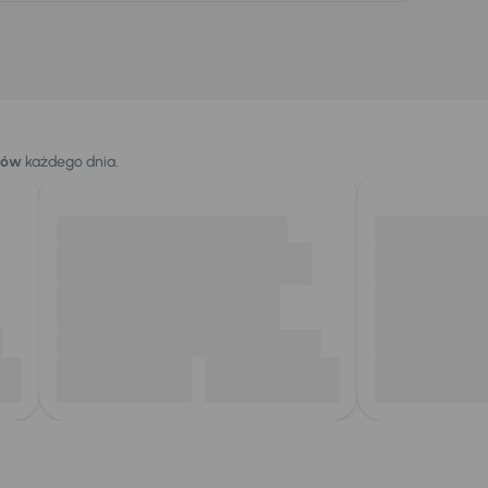
dów
każdego dnia.