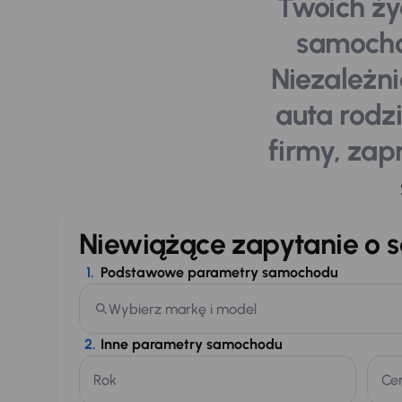
Twoich ży
samochó
Niezależn
auta rodz
firmy, za
Niewiążące zapytanie o
1.
Podstawowe parametry samochodu
Wybierz markę i model
2.
Inne parametry samochodu
Rok
Ce