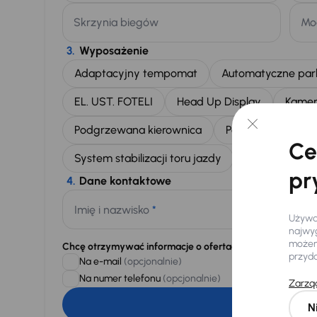
Skrzynia biegów
Mo
3.
Wyposażenie
Adaptacyjny tempomat
Automatyczne par
EL. UST. FOTELI
Head Up Display
Kamer
Podgrzewana kierownica
Podgrzewane fote
Ce
System stabilizacji toru jazdy
Tempomat
pr
4.
Dane kontaktowe
Imię i nazwisko
*
Używam
najwyg
możemy
Chcę otrzymywać informacje o ofertach rabatowych
przyd
Na e-mail
(opcjonalnie)
Na numer telefonu
(opcjonalnie)
Zarząd
N