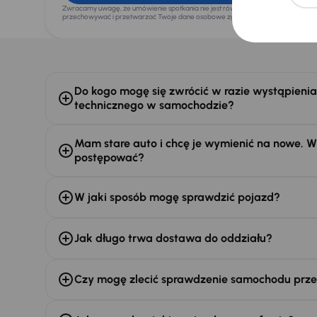
Zwracamy uwagę, że umówienie spotkania nie jest równoznaczne z rezerwacją ani
przechowywać i przetwarzać Twoje dane osobowe zgodnie z zasadami ochrony
Do kogo mogę się zwrócić w razie wystąpienia
technicznego w samochodzie?
Mam stare auto i chcę je wymienić na nowe. 
postępować?
W jaki sposób mogę sprawdzić pojazd?
Jak długo trwa dostawa do oddziału?
Czy mogę zlecić sprawdzenie samochodu prz