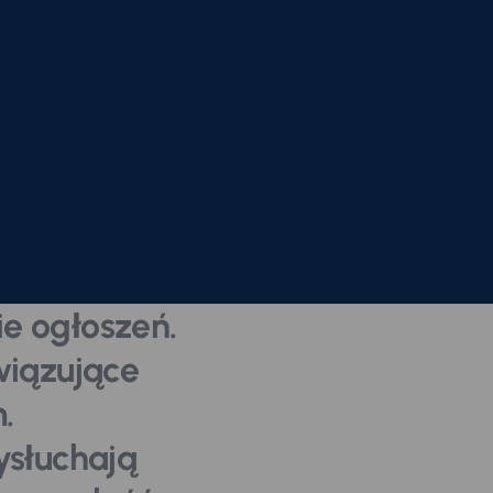
e ogłoszeń.
iązujące
.
wysłuchają