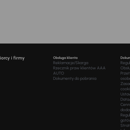
orcy i firmy
Obsługa klienta
Doku
Reklamacje/Skarga
Regu
Rzecznik praw klientów AAA
Obsł
AUTO
Prze
Dokumenty do pobrania
osob
Zasad
cook
Usta
Data
Cenn
doda
Regul
gotó
Stra