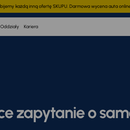
bijemy każdą inną ofertę SKUPU. Darmowa wycena auta onli
Oddziały
Kariera
ce zapytanie o sa