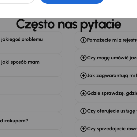
 zagwarantowaną dostępnością pojazdu. AURES Holdings a.s., z siedzibą Dopraváků 874/15, Čimice, 
 i przetwarzania
danych osobowych
.
Często nas pytacie
 jakiegoś problemu
Pomożecie mi z rejes
Czy mogę umówić jazd
W jaki sposób mam
Jak zagwarantują mi 
Gdzie sprawdzę, gdzie
Czy oferujecie usługę
ed zakupem?
Czy sprzedajecie rów