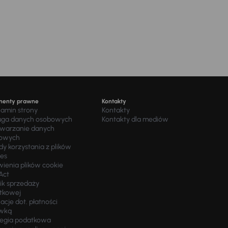
menty prawne
Kontakty
lamin strony
Kontakty
uga danych osobowych
Kontakty dla mediów
twarzanie danych
owych
y korzystania z plików
ies
wienia plików cookie
Act
ik sprzedaży
tkowej
acje dot. płatności
wką
tegia podatkowa