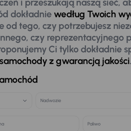
czeń i przeszukają naszą sieć, a
d dokładnie
według Twoich wy
ie od tego, czy potrzebujesz ni
innego, czy reprezentacyjnego 
proponujemy Ci tylko dokładnie 
samochody z gwarancją jakości
 samochód
Nadwozie
na
Paliwo