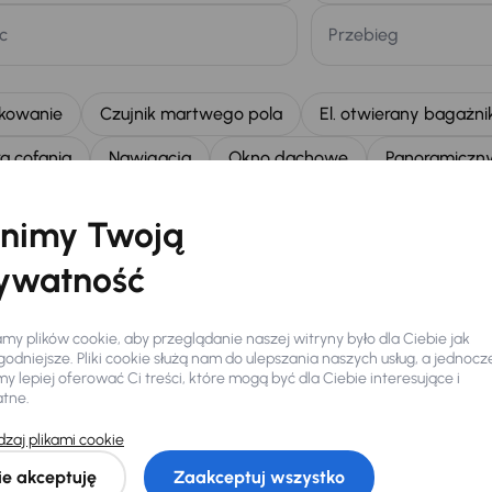
c
Przebieg
kowanie
Czujnik martwego pola
El. otwierany bagażni
a cofania
Nawigacja
Okno dachowe
Panoramiczn
le
przednie światła LED
Skorzane siedzenia
nimy Twoją
Virtual cockpit
ywatność
Telefon
*
E-mail
*
y plików cookie, aby przeglądanie naszej witryny było dla Ciebie jak
odniejsze. Pliki cookie służą nam do ulepszania naszych usług, a jednocz
+48
 lepiej oferować Ci treści, które mogą być dla Ciebie interesujące i
atne.
zaj plikami cookie
Wyślij zapytanie
ie akceptuję
Zaakceptuj wszystko