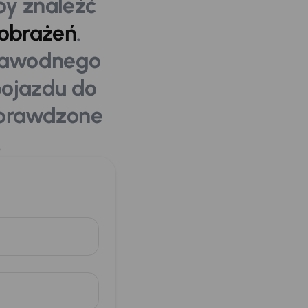
by znaleźć
obrażeń
.
ezawodnego
pojazdu do
sprawdzone
.