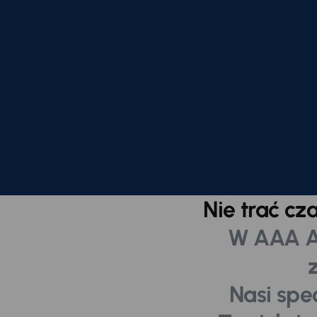
Nie trać cz
W AAA A
Nasi spec