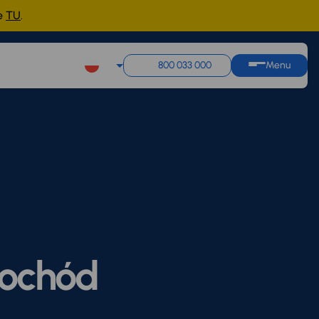
ne
TU
.
800 033 000
Menu
mochód