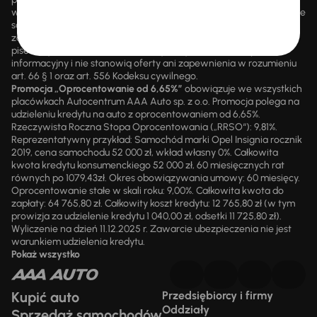
wsteczną. Szczegółowe informacje o zasadach promocji udzielane
są przez upoważnionych pracowników AAA AUTO. AAA AUTO
zastrzega sobie prawo do zawarcia umowy wyłącznie w formie
pisemnej. Prezentowane informacje mają charakter wyłącznie
informacyjny i nie stanowią oferty ani zapewnienia w rozumieniu
art. 66 § 1 oraz art. 556 Kodeksu cywilnego.
Promocja „Oprocentowanie od 6,65%”
obowiązuje we wszystkich
placówkach Autocentrum AAA Auto sp. z o.o. Promocja polega na
udzieleniu kredytu na auto z oprocentowaniem od 6,65%.
Rzeczywista Roczna Stopa Oprocentowania („RRSO“): 9,81%.
Reprezentatywny przykład: Samochód marki Opel Insignia rocznik
2019, cena samochodu 52 000 zł, wkład własny 0%. Całkowita
kwota kredytu konsumenckiego 52 000 zł, 60 miesięcznych rat
równych po 1079,43zł. Okres obowiązywania umowy: 60 miesięcy.
Oprocentowanie stałe w skali roku: 9,00%. Całkowita kwota do
zapłaty: 64 765,80 zł. Całkowity koszt kredytu: 12 765,80 zł (w tym
prowizja za udzielenie kredytu 1 040,00 zł, odsetki 11 725,80 zł).
Wyliczenie na dzień 11.12.2025 r. Zawarcie ubezpieczenia nie jest
warunkiem udzielenia kredytu.
Pokaż wszystko
Kupić auto
Przedsiębiorcy i firmy
Oddziały
Sprzedaż samochodów