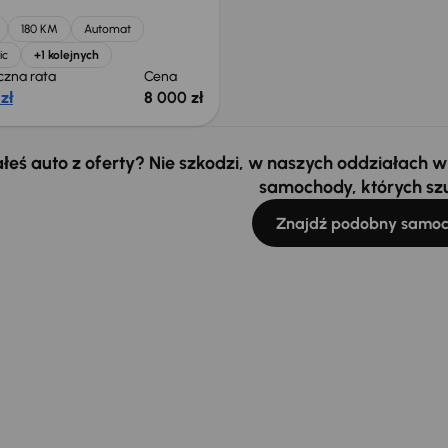
180 KM
Automat
ic
+1 kolejnych
czna rata
Cena
zł
8 000 zł
łeś auto z oferty? Nie szkodzi, w naszych oddziałach
samochody, których sz
Znajdź podobny samo