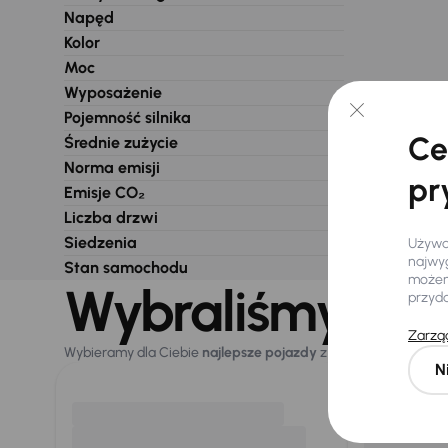
Napęd
Kolor
Moc
Wyposażenie
Pojemność silnika
Ce
Średnie zużycie
Norma emisji
pr
Emisje CO₂
Liczba drzwi
Siedzenia
Używam
najwyg
Stan samochodu
możemy
Wybraliśmy dla 
przyd
Zarząd
Wybieramy dla Ciebie
najlepsze pojazdy
z naszej oferty. Kupi
N