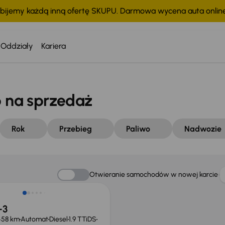
bijemy każdą inną ofertę SKUPU. Darmowa wycena auta onli
Oddziały
Kariera
na sprzedaż
Rok
Przebieg
Paliwo
Nadwozie
Otwieranie samochodów w nowej karcie
-3
458 km
Automat
Diesel
1.9 TTiDS