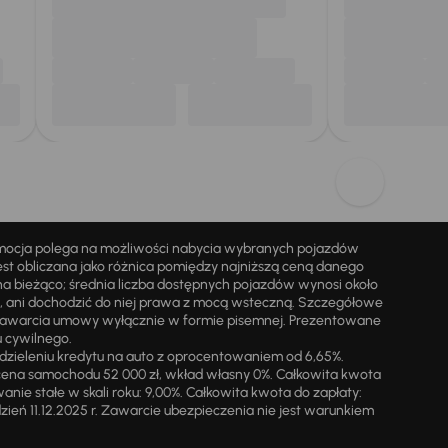
omocja polega na możliwości nabycia wybranych pojazdów
st obliczana jako różnica pomiędzy najniższą ceną danego
na bieżąco; średnia liczba dostępnych pojazdów wynosi około
i, ani dochodzić do niej prawa z mocą wsteczną. Szczegółowe
zawarcia umowy wyłącznie w formie pisemnej. Prezentowane
u cywilnego.
zieleniu kredytu na auto z oprocentowaniem od 6,65%.
cena samochodu 52 000 zł, wkład własny 0%. Całkowita kwota
ie stałe w skali roku: 9,00%. Całkowita kwota do zapłaty:
a dzień 11.12.2025 r. Zawarcie ubezpieczenia nie jest warunkiem