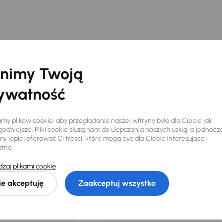
nimy Twoją
ywatność
y plików cookie, aby przeglądanie naszej witryny było dla Ciebie jak
odniejsze. Pliki cookie służą nam do ulepszania naszych usług, a jednocz
 lepiej oferować Ci treści, które mogą być dla Ciebie interesujące i
Ciebie
atne.
zaj plikami cookie
my dla Ciebie
do 400 pojazdów
każdego dnia.
ie akceptuję
Zaakceptuj wszystko