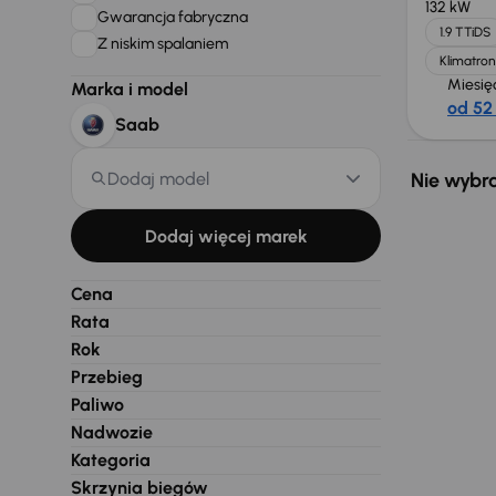
132 kW
Gwarancja fabryczna
1.9 TTiDS
Z niskim spalaniem
Klimatron
Miesię
Marka i model
od 52 
Saab
Dodaj model
Nie wybra
Dodaj więcej marek
Cena
Rata
Rok
Przebieg
Paliwo
Nadwozie
Kategoria
Skrzynia biegów