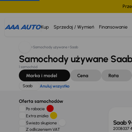
Prze
Szukam:
Saab
Anuluj wszystko
Kup
Sprzedaj / Wymień
Finansowanie
Samochody używane
Saab
Samochody używane Saab 
1 samochód
Marka i model
Cena
Rata
Saab
Anuluj wszystko
Oferta samochodów
Po rabacie
Extra zniżka
Saab 9
Świeżo skupione
2008
337 
Z odliczeniem VAT