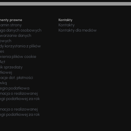
menty prawne
Kontakty
lamin strony
Kontakty
uga danych osobowych
Kontakty dla mediów
twarzanie danych
owych
y korzystania z plików
ies
wienia plików cookie
Act
ik sprzedaży
tkowej
acje dot. płatności
wką
tegia podatkowa
macja o realizowanej
egii podatkowej za rok
macja o realizowanej
egii podatkowej za rok