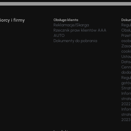
orcy i firmy
Obsługa klienta
Doku
Reklamacje/Skarga
Regu
Rzecznik praw klientów AAA
Obsł
AUTO
Prze
Dokumenty do pobrania
osob
Zasad
cook
Usta
Data
Cenn
doda
Regul
gotó
Stra
Infor
strat
2022
Infor
strat
2023