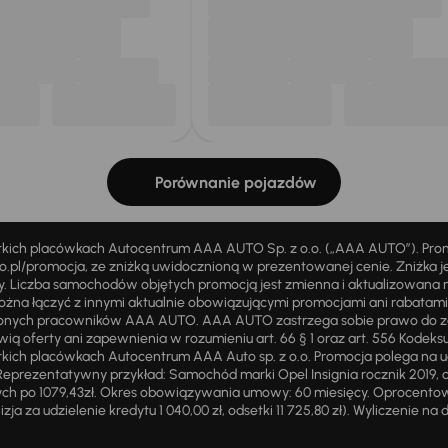
Porównanie pojazdów
stkich placówkach Autocentrum AAA AUTO Sp. z o.o. („AAA AUTO”). Pr
pl/promocja, ze zniżką uwidocznioną w prezentowanej cenie. Zniżka je
ży. Liczba samochodów objętych promocją jest zmienna i aktualizowana 
ożna łączyć z innymi aktualnie obowiązującymi promocjami ani rabatam
żnionych pracowników AAA AUTO. AAA AUTO zastrzega sobie prawo do 
ią oferty ani zapewnienia w rozumieniu art. 66 § 1 oraz art. 556 Kodeks
ich placówkach Autocentrum AAA Auto sp. z o.o. Promocja polega na ud
eprezentatywny przykład: Samochód marki Opel Insignia rocznik 2019, 
ch po 1079,43zł. Okres obowiązywania umowy: 60 miesięcy. Oprocentowan
zja za udzielenie kredytu 1 040,00 zł, odsetki 11 725,80 zł). Wyliczenie n