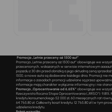
Promocja „Letnie przeceny aż 1500 aut”
Promocja „Letnie przeceny aż 1500 aut” obowiązuje we wszy
przecenionych, wskazanych w serwisie internetowym aaaauto.
pojazdu z 30 dni przed obniżką a jego aktualną ceną sprzeda
1500, a nowe auta są dodawane każdego dnia. Promocji nie m
informacje o zasadach promocji udzielane są przez upowa
informacje mają charakter wyłącznie informacyjny i nie stanow
Promocja „Oprocentowanie od 6,65%”
obowiązuje we wszystk
Rzeczywista Roczna Stopa Oprocentowania („RRSO“): 9,81%. R
kredytu konsumenckiego 52 000 zł, 60 miesięcznych rat równy
64 765,80 zł. Całkowity koszt kredytu: 12 765,80 zł (w tym prowi
udzielenia kredytu.
Pokaż wszystko