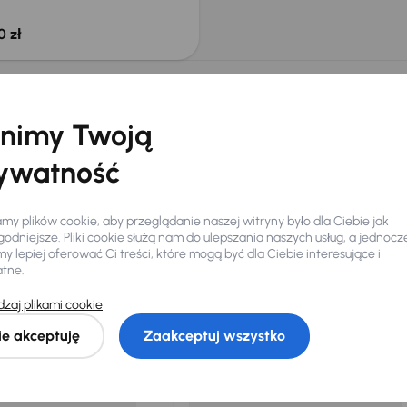
0 zł
łeś auto z oferty? Nie szkodzi, w naszych oddziałach
samochody, których sz
nimy Twoją
Znajdź podobny samo
ywatność
y plików cookie, aby przeglądanie naszej witryny było dla Ciebie jak
odniejsze. Pliki cookie służą nam do ulepszania naszych usług, a jednocz
 lepiej oferować Ci treści, które mogą być dla Ciebie interesujące i
Ciebie
atne.
zaj plikami cookie
my dla Ciebie
do 400 pojazdów
każdego dnia.
ie akceptuję
Zaakceptuj wszystko