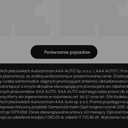
Porównanie pojazdów
stkich placówkach Autocentrum AAA AUTO Sp. z o.o. („AAA AUTO”). Pr
pl/promocja, ze zniżką uwidocznioną w prezentowanej cenie. Zniżka je
ży. Liczba samochodów objętych promocją jest zmienna i aktualizowana 
ożna łączyć z innymi aktualnie obowiązującymi promocjami ani rabatam
żnionych pracowników AAA AUTO. AAA AUTO zastrzega sobie prawo do 
ią oferty ani zapewnienia w rozumieniu art. 66 § 1 oraz art. 556 Kodeks
ich placówkach Autocentrum AAA Auto sp. z o.o. Promocja polega na ud
eprezentatywny przykład: Samochód marki Opel Insignia rocznik 2019, 
ch po 1079,43zł. Okres obowiązywania umowy: 60 miesięcy. Oprocentowan
zja za udzielenie kredytu 1 040,00 zł, odsetki 11 725,80 zł). Wyliczenie n