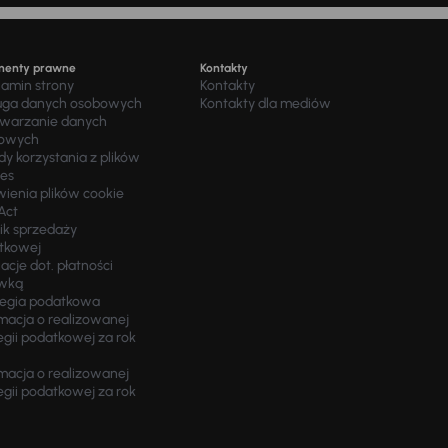
menty prawne
Kontakty
lamin strony
Kontakty
uga danych osobowych
Kontakty dla mediów
twarzanie danych
owych
y korzystania z plików
ies
wienia plików cookie
Act
ik sprzedaży
tkowej
acje dot. płatności
wką
tegia podatkowa
macja o realizowanej
egii podatkowej za rok
macja o realizowanej
egii podatkowej za rok