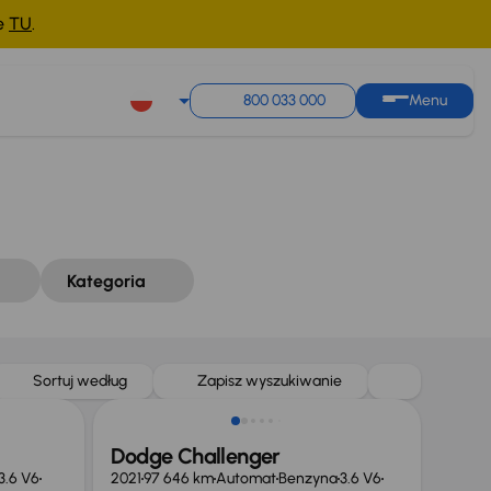
ne
TU
.
Sortuj według
Zapisz wyszukiwanie
800 033 000
Menu
Kategoria
Świeżo skupione
Sortuj według
Zapisz wyszukiwanie
Dodge Challenger
3.6 V6
2021
97 646 km
Automat
Benzyna
3.6 V6