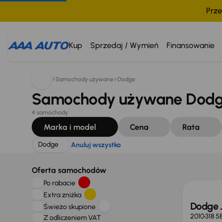
Prze
Szukam:
Dodge
Anuluj wszystko
Kup
Sprzedaj / Wymień
Finansowanie
Samochody używane
Dodge
Samochody używane Dodg
4 samochody
Marka i model
Cena
Rata
Dodge
Anuluj wszystko
Świeżo
Oferta samochodów
Po rabacie
Extra zniżka
Dodge 
Świeżo skupione
2010
318 5
Z odliczeniem VAT