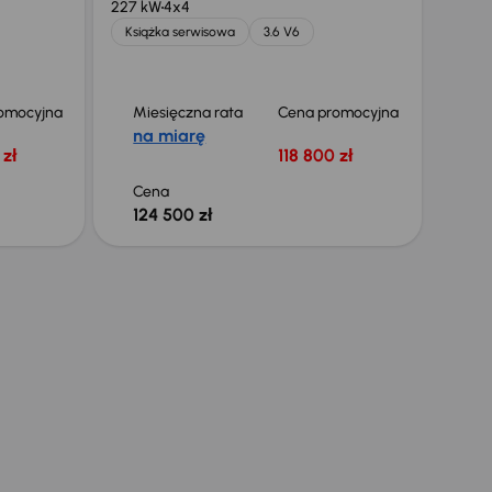
227 kW
4x4
Książka serwisowa
3.6 V6
omocyjna
Miesięczna rata
Cena promocyjna
na miarę
 zł
118 800 zł
Cena
124 500 zł