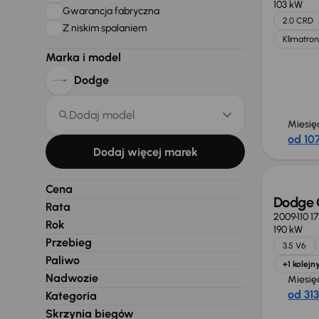
103 kW
Gwarancja fabryczna
2.0 CRD
Z niskim spalaniem
Klimatron
Marka i model
Dodge
Dodaj model
Miesię
od 107
Świeżo
Dodaj więcej marek
Cena
Dodge 
Rata
2009
110 1
Rok
190 kW
Przebieg
3.5 V6
Paliwo
+1 kolejn
Nadwozie
Miesię
od 313
Kategoria
Skrzynia biegów