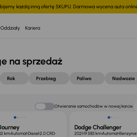
bijemy każdą inną ofertę SKUPU. Darmowa wycena auta onli
Oddziały
Kariera
e na sprzedaż
Rok
Przebieg
Paliwo
Nadwozie
 skupione
Świeżo skupione
Otwieranie samochodów w nowej karcie
Journey
Dodge Challenger
82 km
Automat
Diesel
2.0 CRD
2021
19 583 km
Automat
Benzyna