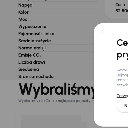
Napęd
Cena
52 50
Kolor
Moc
Wyposażenie
Nie wybra
Pojemność silnika
Ce
Średnie zużycie
Norma emisji
pr
Emisje CO₂
Liczba drzwi
Siedzenia
Używam
najwyg
Stan samochodu
możemy
Wybraliśmy dla 
przyd
Zarząd
Wybieramy dla Ciebie
najlepsze pojazdy
z naszej oferty. Kupi
N