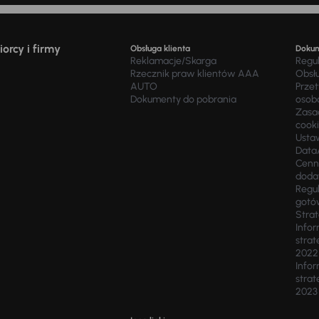
orcy i firmy
Obsługa klienta
Doku
Reklamacje/Skarga
Regu
Rzecznik praw klientów AAA
Obsł
AUTO
Prze
Dokumenty do pobrania
osob
Zasad
cook
Usta
Data
Cenn
doda
Regul
gotó
Stra
Infor
strat
2022
Infor
strat
2023