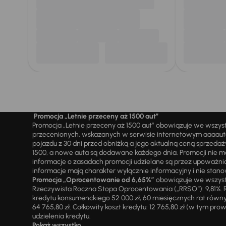
Promocja „Letnie przeceny aż 1500 aut”
Promocja „Letnie przeceny aż 1500 aut” obowiązuje we wszy
przecenionych, wskazanych w serwisie internetowym aaaauto.
pojazdu z 30 dni przed obniżką a jego aktualną ceną sprzeda
1500, a nowe auta są dodawane każdego dnia. Promocji nie m
informacje o zasadach promocji udzielane są przez upowa
informacje mają charakter wyłącznie informacyjny i nie stanow
Promocja „Oprocentowanie od 6,65%”
obowiązuje we wszystk
Rzeczywista Roczna Stopa Oprocentowania („RRSO“): 9,81%. R
kredytu konsumenckiego 52 000 zł, 60 miesięcznych rat równy
64 765,80 zł. Całkowity koszt kredytu: 12 765,80 zł (w tym prowi
udzielenia kredytu.
Pokaż wszystko