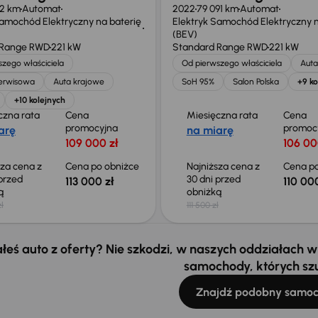
72 km
Automat
2022
79 091 km
Automat
Samochód Elektryczny na baterię
Elektryk Samochód Elektryczny n
(BEV)
 Range RWD
221 kW
Standard Range RWD
221 kW
zego właściciela
Od pierwszego właściciela
Auta
serwisowa
Auta krajowe
SoH 95%
Salon Polska
+9 ko
+10 kolejnych
czna rata
Cena
Miesięczna rata
Cena
promocyjna
promoc
arę
na miarę
109 000 zł
106 00
sza cena z
Cena po obniżce
Najniższa cena z
Cena po
 przed
30 dni przed
113 000 zł
110 000
ką
obniżką
zł
111 500 zł
łeś auto z oferty? Nie szkodzi, w naszych oddziałach
samochody, których sz
Znajdź podobny samo