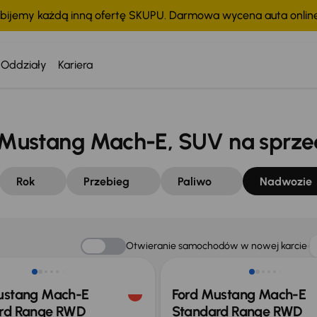
bijemy każdą inną ofertę SKUPU. Darmowa wycena auta onli
ko
Oddziały
Kariera
Mustang Mach-E, SUV na sprze
Rok
Przebieg
Paliwo
Nadwozie
o 2 000 zł
Taniej o 1 500 zł
Otwieranie samochodów w nowej karcie
ustang Mach-E
Ford Mustang Mach-E
rd Range RWD
Standard Range RWD