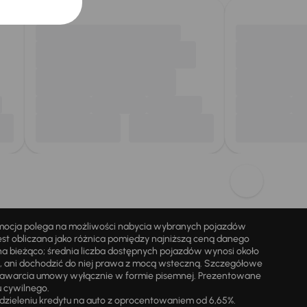
omocja polega na możliwości nabycia wybranych pojazdów
st obliczana jako różnica pomiędzy najniższą ceną danego
na bieżąco; średnia liczba dostępnych pojazdów wynosi około
i, ani dochodzić do niej prawa z mocą wsteczną. Szczegółowe
zawarcia umowy wyłącznie w formie pisemnej. Prezentowane
u cywilnego.
zieleniu kredytu na auto z oprocentowaniem od 6,65%.