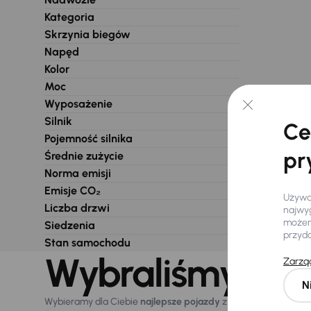
Kategoria
Skrzynia biegów
Napęd
Kolor
Moc
Wyposażenie
Silnik
Ce
Pojemność silnika
pr
Średnie zużycie
Norma emisji
Emisje CO₂
Używam
Liczba drzwi
najwyg
możemy
Siedzenia
przyd
Stan samochodu
Wybraliśmy dla 
Zarząd
N
Wybieramy dla Ciebie
najlepsze pojazdy
z naszej oferty. Kupi