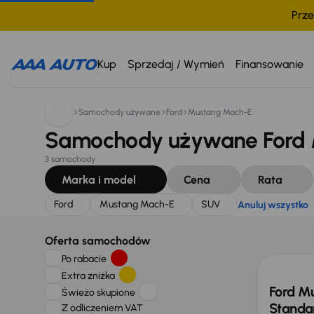
Prze
Szukam:
Ford
Mustang Mach-E
SUV
Anuluj wszyst
Kup
Sprzedaj / Wymień
Finansowanie
Samochody używane
Ford
Mustang Mach-E
Samochody używane Ford 
3 samochody
Marka i model
Cena
Rata
Ford
Mustang Mach-E
SUV
Anuluj wszystko
Taniej 
Oferta samochodów
Po rabacie
Extra zniżka
Ford M
Świeżo skupione
Standa
Z odliczeniem VAT