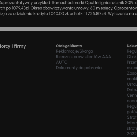
eprezentatywny przykład: Samochód marki Opel Insignia rocznik 2019, 
ch po 1079,43zł. Okres obowiązywania umowy: 60 miesięcy. Oprocentowan
zja za udzielenie kredytu 1 040,00 zł, odsetki 11 725,80 zł). Wyliczenie n
orcy i firmy
Obsługa klienta
Doku
Reklamacje/Skarga
Regu
Rzecznik praw klientów AAA
Obsł
AUTO
Prze
Dokumenty do pobrania
osob
Zasad
cook
Usta
Data
Cenn
doda
Regul
gotó
Stra
Infor
strat
2022