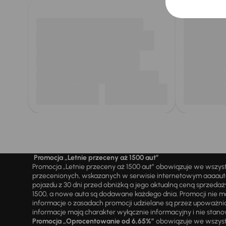
Promocja „Letnie przeceny aż 1500 aut”
Promocja „Letnie przeceny aż 1500 aut” obowiązuje we wszy
przecenionych, wskazanych w serwisie internetowym aaaauto.
pojazdu z 30 dni przed obniżką a jego aktualną ceną sprzeda
1500, a nowe auta są dodawane każdego dnia. Promocji nie m
informacje o zasadach promocji udzielane są przez upowa
informacje mają charakter wyłącznie informacyjny i nie stanow
Promocja „Oprocentowanie od 6,65%”
obowiązuje we wszystk