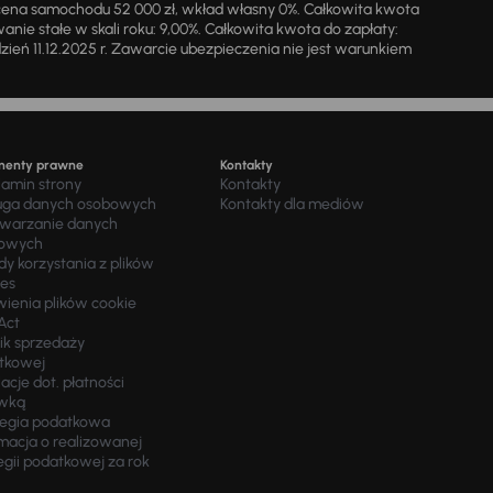
cena samochodu 52 000 zł, wkład własny 0%. Całkowita kwota
ie stałe w skali roku: 9,00%. Całkowita kwota do zapłaty:
a dzień 11.12.2025 r. Zawarcie ubezpieczenia nie jest warunkiem
menty prawne
Kontakty
lamin strony
Kontakty
uga danych osobowych
Kontakty dla mediów
twarzanie danych
owych
y korzystania z plików
ies
wienia plików cookie
Act
ik sprzedaży
tkowej
acje dot. płatności
wką
tegia podatkowa
macja o realizowanej
egii podatkowej za rok