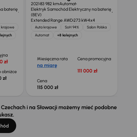
2021
83 982 km
Automat
a baterię
Elektryk Samochód Elektryczny na baterię
(BEV)
Extended Range AWD
273 kW
4x4
 krajowe
Auta krajowe
SoH 94%
Salon Polska
lejnych
Automat
+8 kolejnych
yjna
Miesięczna rata
Cena promocyjna
0 zł
na miarę
111 000 zł
 obniżce
 zł
Cena
115 000 zł
 w Czechach i na Słowacji możemy mieć podobne
ukasz.
chód