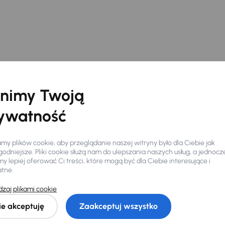
nimy Twoją
ywatność
y plików cookie, aby przeglądanie naszej witryny było dla Ciebie jak
odniejsze. Pliki cookie służą nam do ulepszania naszych usług, a jednocz
 lepiej oferować Ci treści, które mogą być dla Ciebie interesujące i
atne.
Ciebie
zaj plikami cookie
ie akceptuję
Zaakceptuj wszystko
my dla Ciebie
do 400 pojazdów
każdego dnia.