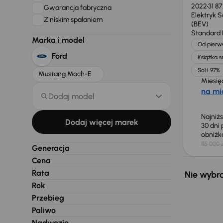
2022
31 8
Gwarancja fabryczna
Elektryk 
Z niskim spalaniem
(BEV)
Standard
Marka i model
Od pierws
Ford
Książka 
SoH 97%
Mustang Mach-E
Miesię
na mi
Dodaj model
Najniż
Dodaj więcej marek
30 dni
obniż
115 000 
Generacja
Cena
Rata
Nie wybra
Rok
Przebieg
Paliwo
Nadwozie