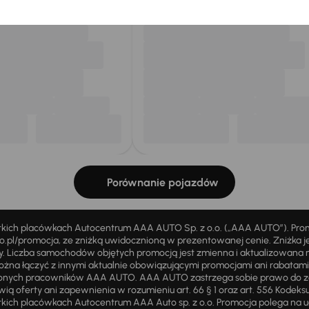
Porównanie pojazdów
stkich placówkach Autocentrum AAA AUTO Sp. z o.o. („AAA AUTO”). Pr
pl/promocja, ze zniżką uwidocznioną w prezentowanej cenie. Zniżka je
ży. Liczba samochodów objętych promocją jest zmienna i aktualizowana 
ożna łączyć z innymi aktualnie obowiązującymi promocjami ani rabatam
żnionych pracowników AAA AUTO. AAA AUTO zastrzega sobie prawo do 
ią oferty ani zapewnienia w rozumieniu art. 66 § 1 oraz art. 556 Kodeks
ich placówkach Autocentrum AAA Auto sp. z o.o. Promocja polega na ud