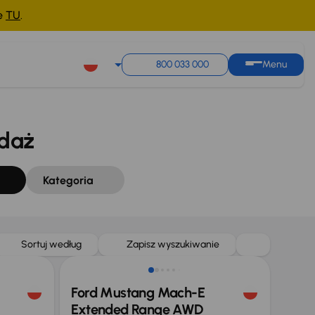
ne
TU
.
Sortuj według
Zapisz wyszukiwanie
800 033 000
Menu
daż
Kategoria
Możliwość odliczenia VAT
Sortuj według
Zapisz wyszukiwanie
Ford Mustang Mach-E
Extended Range AWD