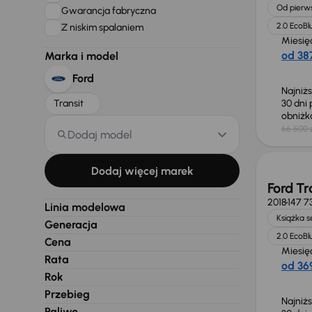
Od pierws
Gwarancja fabryczna
2.0 EcoBl
Z niskim spalaniem
Miesię
od 387
Marka i model
Ford
Najniż
Transit
30 dni
obniż
66 500 
Dodaj model
Taniej 
Dodaj więcej marek
Ford Tr
2018
147 7
Linia modelowa
Książka 
Generacja
2.0 EcoBl
Cena
Miesię
Rata
od 369
Rok
Przebieg
Najniż
Paliwo