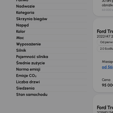
30 dni
obniż
Nadwozie
63 000 z
Świeżo
Kategoria
Skrzynia biegów
Napęd
Ford Tr
Kolor
2022
147 
Moc
Od pierws
Wyposażenie
2.0 EcoBl
Silnik
Pojemność silnika
Miesię
Średnie zużycie
od 565
Norma emisji
Emisje CO₂
Cena
Liczba drzwi
95 00
Siedzenia
Taniej 
Stan samochodu
Ford Tr
2019
83 13