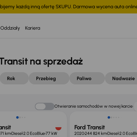
bijemy każdą inną ofertę SKUPU. Darmowa wycena auta onli
Oddziały
Kariera
ransit na sprzedaż
Rok
Przebieg
Paliwo
Nadwozie
o 1 500 zł
Taniej o 1 000 zł
Otwieranie samochodów w nowej karcie
ansit
Ford Transit
071 km
Diesel
2.0 EcoBlue
77 kW
2020
244 824 km
Diesel
2.0 EcoBl