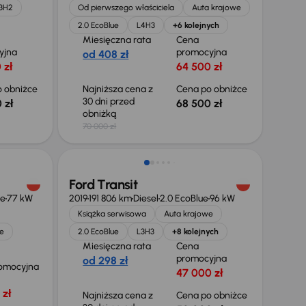
3H2
Od pierwszego właściciela
Auta krajowe
2.0 EcoBlue
L4H3
+6 kolejnych
Miesięczna rata
Cena
yjna
promocyjna
od 408 zł
 zł
64 500 zł
 obniżce
Najniższa cena z
Cena po obniżce
30 dni przed
 zł
68 500 zł
obniżką
70 000 zł
Taniej o 2 000 zł
Ford Transit
ue
77 kW
2019
191 806 km
Diesel
2.0 EcoBlue
96 kW
Książka serwisowa
Auta krajowe
e
2.0 EcoBlue
L3H3
+8 kolejnych
Miesięczna rata
Cena
promocyjna
od 298 zł
omocyjna
47 000 zł
 zł
Najniższa cena z
Cena po obniżce