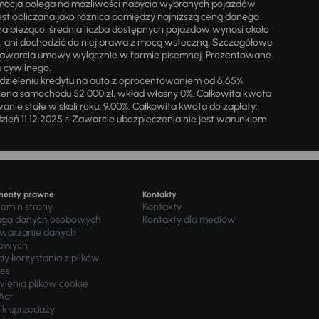
omocja polega na możliwości nabycia wybranych pojazdów
st obliczana jako różnica pomiędzy najniższą ceną danego
na bieżąco; średnia liczba dostępnych pojazdów wynosi około
i, ani dochodzić do niej prawa z mocą wsteczną. Szczegółowe
zawarcia umowy wyłącznie w formie pisemnej. Prezentowane
u cywilnego.
zieleniu kredytu na auto z oprocentowaniem od 6,65%.
cena samochodu 52 000 zł, wkład własny 0%. Całkowita kwota
ie stałe w skali roku: 9,00%. Całkowita kwota do zapłaty:
a dzień 11.12.2025 r. Zawarcie ubezpieczenia nie jest warunkiem
menty prawne
Kontakty
lamin strony
Kontakty
uga danych osobowych
Kontakty dla mediów
twarzanie danych
owych
y korzystania z plików
ies
wienia plików cookie
Act
ik sprzedaży