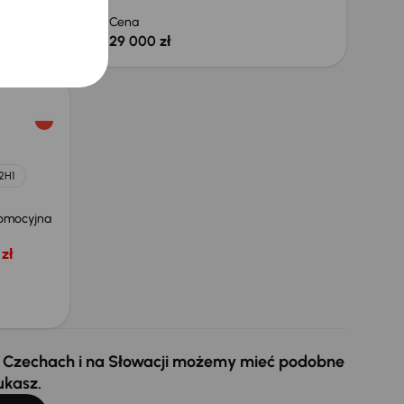
 zł
Cena
29 000 zł
2H1
omocyjna
zł
 w Czechach i na Słowacji możemy mieć podobne
ukasz.