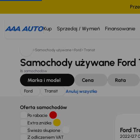
Prze
Szukam:
Ford
Transit
Anuluj wszystko
Kup
Sprzedaj / Wymień
Finansowanie
Samochody używane
Ford
Transit
Samochody używane Ford T
16 samochodów
Marka i model
Cena
Rata
Ford
Transit
Anuluj wszystko
Taniej 
Oferta samochodów
Po rabacie
Extra zniżka
Ford Tr
Świeżo skupione
2022
127 
Z odliczeniem VAT