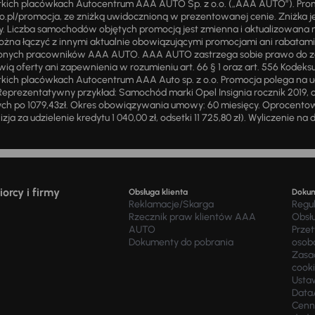
stkich placówkach Autocentrum AAA AUTO Sp. z o.o. („AAA AUTO”). Pr
pl/promocja, ze zniżką uwidocznioną w prezentowanej cenie. Zniżka je
ży. Liczba samochodów objętych promocją jest zmienna i aktualizowana 
ożna łączyć z innymi aktualnie obowiązującymi promocjami ani rabatam
żnionych pracowników AAA AUTO. AAA AUTO zastrzega sobie prawo do 
ią oferty ani zapewnienia w rozumieniu art. 66 § 1 oraz art. 556 Kodeks
ich placówkach Autocentrum AAA Auto sp. z o.o. Promocja polega na ud
eprezentatywny przykład: Samochód marki Opel Insignia rocznik 2019, 
ch po 1079,43zł. Okres obowiązywania umowy: 60 miesięcy. Oprocentowan
zja za udzielenie kredytu 1 040,00 zł, odsetki 11 725,80 zł). Wyliczenie n
orcy i firmy
Obsługa klienta
Doku
Reklamacje/Skarga
Regu
Rzecznik praw klientów AAA
Obsł
AUTO
Prze
Dokumenty do pobrania
osob
Zasad
cook
Usta
Data
Cenn