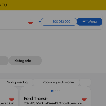
ne
TU
.
Sortuj według
Zapisz wyszukiwanie
800 033 000
Menu
Kategoria
Taniej o 1 500 zł
Sortuj według
Zapisz wyszukiwanie
Ford Transit
ue
125 kW
2021
198 669 km
Diesel
2.0 EcoBlue
96 kW