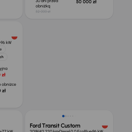
30 dni przed
50 000 zł
obniżką
52 000 zł
96 kW
e
ych
yjna
 zł
 obniżce
 zł
Możliwość odliczenia VAT
Ford Transit Custom
e
77 kW
2018
142 220 km
Diesel
2.0 EcoBlue
96 kW