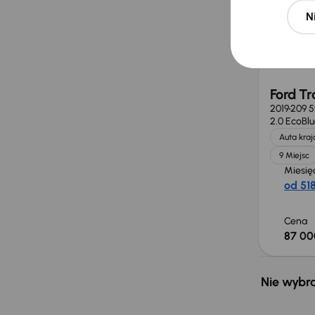
N
Cena
80 00
Ford Tr
2019
209 
2.0 EcoBl
Auta kra
9 Miejsc
Miesię
od 518
Cena
87 00
Nie wybra