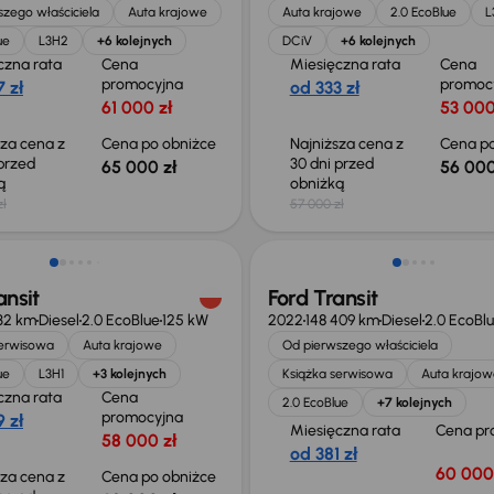
zego właściciela
Auta krajowe
Auta krajowe
2.0 EcoBlue
L
ue
L3H2
+6 kolejnych
DCiV
+6 kolejnych
czna rata
Cena
Miesięczna rata
Cena
promocyjna
promoc
 zł
od 333 zł
61 000 zł
53 000
sza cena z
Cena po obniżce
Najniższa cena z
Cena po
 przed
30 dni przed
65 000 zł
56 000
ką
obniżką
zł
57 000 zł
o 1 000 zł
Możliwość odliczenia VAT
ansit
Ford Transit
32 km
Diesel
2.0 EcoBlue
125 kW
2022
148 409 km
Diesel
2.0 EcoBl
serwisowa
Auta krajowe
Od pierwszego właściciela
ue
L3H1
+3 kolejnych
Książka serwisowa
Auta krajow
czna rata
Cena
2.0 EcoBlue
+7 kolejnych
promocyjna
 zł
Miesięczna rata
Cena pr
58 000 zł
od 381 zł
60 000
sza cena z
Cena po obniżce