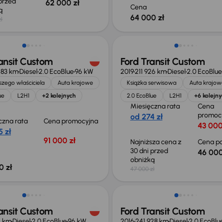
 przed
62 000 zł
Cena
ką
64 000 zł
ł
 skupione
Taniej o 1 000 zł
ansit Custom
Ford Transit Custom
283 km
Diesel
2.0 EcoBlue
96 kW
2019
211 926 km
Diesel
2.0 EcoBlue
zego właściciela
Auta krajowe
Książka serwisowa
Auta krajow
ue
L2H1
+2 kolejnych
2.0 EcoBlue
L2H1
+6 kolejn
Miesięczna rata
Cena
promoc
od 274 zł
czna rata
Cena promocyjna
43 000
 zł
91 000 zł
Najniższa cena z
Cena po
30 dni przed
46 000
obniżką
0 zł
47 000 zł
o 1 000 zł
Taniej o 1 000 zł
ansit Custom
Ford Transit Custom
4 km
Diesel
2.0 EcoBlue
96 kW
2016
241 928 km
Diesel
2.0 EcoBlu