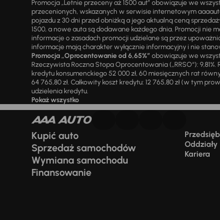
Promocja „Letnie przeceny aż 1500 aut” obowiązuje we wszy
przecenionych, wskazanych w serwisie internetowym aaaauto.
pojazdu z 30 dni przed obniżką a jego aktualną ceną sprzeda
1500, a nowe auta są dodawane każdego dnia. Promocji nie m
informacje o zasadach promocji udzielane są przez upowa
informacje mają charakter wyłącznie informacyjny i nie stanow
Promocja „Oprocentowanie od 6,65%”
obowiązuje we wszystk
Rzeczywista Roczna Stopa Oprocentowania („RRSO“): 9,81%. R
kredytu konsumenckiego 52 000 zł, 60 miesięcznych rat równy
64 765,80 zł. Całkowity koszt kredytu: 12 765,80 zł (w tym prowi
udzielenia kredytu.
Pokaż wszystko
Kupić auto
Przedsiębi
Oddziały
Sprzedaż samochodów
Kariera
Wymiana samochodu
Finansowanie