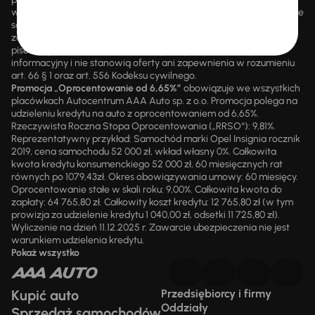
wsteczną. Szczegółowe informacje o zasadach promocji udzielane
są przez upoważnionych pracowników AAA AUTO. AAA AUTO
zastrzega sobie prawo do zawarcia umowy wyłącznie w formie
pisemnej. Prezentowane informacje mają charakter wyłącznie
informacyjny i nie stanowią oferty ani zapewnienia w rozumieniu
art. 66 § 1 oraz art. 556 Kodeksu cywilnego.
Promocja „Oprocentowanie od 6,65%”
obowiązuje we wszystkich
placówkach Autocentrum AAA Auto sp. z o.o. Promocja polega na
udzieleniu kredytu na auto z oprocentowaniem od 6,65%.
Rzeczywista Roczna Stopa Oprocentowania („RRSO“): 9,81%.
Reprezentatywny przykład: Samochód marki Opel Insignia rocznik
2019, cena samochodu 52 000 zł, wkład własny 0%. Całkowita
kwota kredytu konsumenckiego 52 000 zł, 60 miesięcznych rat
równych po 1079,43zł. Okres obowiązywania umowy: 60 miesięcy.
Oprocentowanie stałe w skali roku: 9,00%. Całkowita kwota do
zapłaty: 64 765,80 zł. Całkowity koszt kredytu: 12 765,80 zł (w tym
prowizja za udzielenie kredytu 1 040,00 zł, odsetki 11 725,80 zł).
Wyliczenie na dzień 11.12.2025 r. Zawarcie ubezpieczenia nie jest
warunkiem udzielenia kredytu.
Pokaż wszystko
Kupić auto
Przedsiębiorcy i firmy
Oddziały
Sprzedaż samochodów