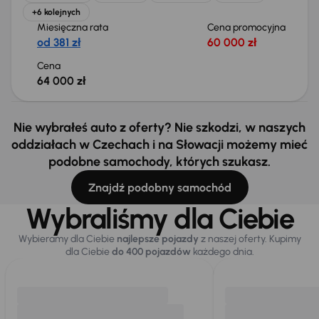
+6 kolejnych
Miesięczna rata
Cena promocyjna
od 381 zł
60 000 zł
Cena
64 000 zł
Nie wybrałeś auto z oferty? Nie szkodzi, w naszych
oddziałach w Czechach i na Słowacji możemy mieć
podobne samochody, których szukasz.
Znajdź podobny samochód
Wybraliśmy dla Ciebie
Wybieramy dla Ciebie
najlepsze pojazdy
z naszej oferty. Kupimy
dla Ciebie
do 400 pojazdów
każdego dnia.