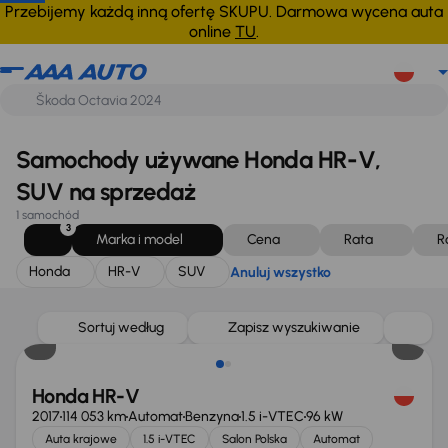
Honda
HR-V
SUV
Anuluj wszystko
Przebijemy każdą inną ofertę SKUPU. Darmowa wycena auta
online
TU
.
Samochody używane Honda HR-V,
SUV na sprzedaż
1 samochód
3
Marka i model
Cena
Rata
R
Honda
HR-V
SUV
Anuluj wszystko
Sortuj według
Zapisz wyszukiwanie
Honda HR-V
2017
114 053 km
Automat
Benzyna
1.5 i-VTEC
96 kW
Auta krajowe
1.5 i-VTEC
Salon Polska
Automat