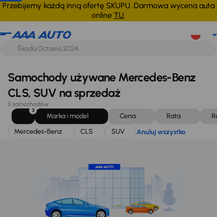
Mercedes-Benz
CLS
SUV
Anuluj wszystko
Przebijemy każdą inną ofertę SKUPU. Darmowa wycena auta
online
TU
.
Samochody używane Mercedes-Benz
CLS, SUV na sprzedaż
0 samochodów
3
Marka i model
Cena
Rata
R
Mercedes-Benz
CLS
SUV
Anuluj wszystko