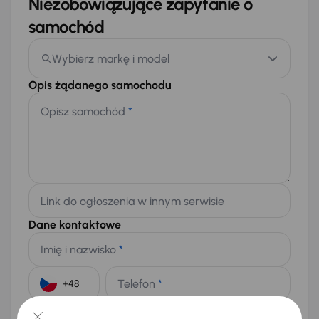
Niezobowiązujące zapytanie o
samochód
Wybierz markę i model
Opis żądanego samochodu
Opisz samochód
*
Link do ogłoszenia w innym serwisie
Dane kontaktowe
Imię i nazwisko
*
Telefon
*
+48
E-mail
*