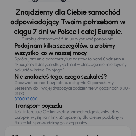
Znajdziemy dla Ciebie samochód
odpowiadający Twoim potrzebom w
ciągu 7 dni w Polsce i całej Europie.
Spróbuj dostosować filtr lub wyszukać ponownie.
Podaj nam kilka szczegółów, a zrobimy
wszystko, co w naszej mocy.
Spróbuj zmienić parametry lub zostaw to nam! Codziennie
skupujemy [[dailyCarsBuy-pl]] aut – dlaczego nie mielibyśmy
odkupić właśnie Twojego?
Nie znalazłeś tego, czego szukałeś?
Zadzwoń do nas bezpłatnie, a chętnie Ci pomożemy.
Jesteśmy do Twojej dyspozycji codziennie w godzinach 8:00 -
21:00
800 033 000
Transport pojazdu
Jeśli interesuje Cię konkretny samochód gdziekolwiek w
Europie, wyślij nam link! Znajdziemy dla Ciebie podobny w
Polsce lub sprowadzimy go z zagranicy.