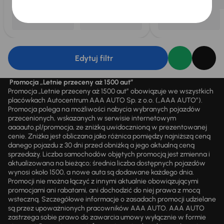
Edytuj filtr
Promocja „Letnie przeceny aż 1500 aut”
Promocja „Letnie przeceny aż 1500 aut” obowiązuje we wszystkich
placówkach Autocentrum AAA AUTO Sp. z o.o. („AAA AUTO”).
Promocja polega na możliwości nabycia wybranych pojazdów
przecenionych, wskazanych w serwisie internetowym
aaaauto.pl/promocja, ze zniżką uwidocznioną w prezentowanej
cenie. Zniżka jest obliczana jako różnica pomiędzy najniższą ceną
danego pojazdu z 30 dni przed obniżką a jego aktualną ceną
sprzedaży. Liczba samochodów objętych promocją jest zmienna i
aktualizowana na bieżąco; średnia liczba dostępnych pojazdów
wynosi około 1500, a nowe auta są dodawane każdego dnia.
Promocji nie można łączyć z innymi aktualnie obowiązującymi
promocjami ani rabatami, ani dochodzić do niej prawa z mocą
wsteczną. Szczegółowe informacje o zasadach promocji udzielane
są przez upoważnionych pracowników AAA AUTO. AAA AUTO
zastrzega sobie prawo do zawarcia umowy wyłącznie w formie