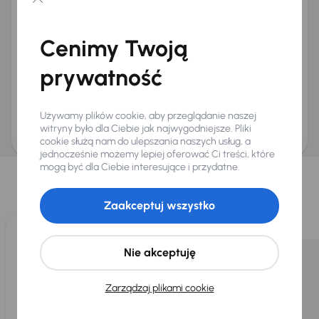
Chcę otrzymywać informacje o ofertach rabatowych
Na e-mail
(opcjonalnie)
Cenimy Twoją
Na numer telefonu
(opcjonalnie)
prywatność
Wyślij zapytanie
Zwracamy uwagę, że umówienie spotkania nie jest równoznaczne z rezerwacją
ani zagwarantowaną dostępnością pojazdu. AURES Holdings a.s., z siedzibą
Używamy plików cookie, aby przeglądanie naszej
Dopraváků 874/15, Čimice, 184 00 Praga 8, będzie przechowywać i przetwarzać
Twoje dane osobowe zgodnie z zasadami ochrony i przetwarzania
danych
witryny było dla Ciebie jak najwygodniejsze. Pliki
osobowych
.
cookie służą nam do ulepszania naszych usług, a
jednocześnie możemy lepiej oferować Ci treści, które
Wybraliśmy dla Ciebie
mogą być dla Ciebie interesujące i przydatne.
Wybieramy dla Ciebie
najlepsze pojazdy
z naszej oferty. Kupimy
dla Ciebie
do 400 pojazdów
każdego dnia.
Zaakceptuj wszystko
Nie akceptuję
Zarządzaj plikami cookie