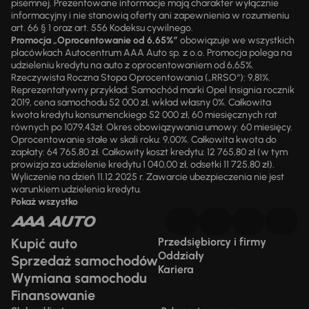
pisemnej. Prezentowane informacje mają charakter wyłącznie
informacyjny i nie stanowią oferty ani zapewnienia w rozumieniu
art. 66 § 1 oraz art. 556 Kodeksu cywilnego.
Promocja „Oprocentowanie od 6,65%”
obowiązuje we wszystkich
placówkach Autocentrum AAA Auto sp. z o.o. Promocja polega na
udzieleniu kredytu na auto z oprocentowaniem od 6,65%.
Rzeczywista Roczna Stopa Oprocentowania („RRSO“): 9,81%.
Reprezentatywny przykład: Samochód marki Opel Insignia rocznik
2019, cena samochodu 52 000 zł, wkład własny 0%. Całkowita
kwota kredytu konsumenckiego 52 000 zł, 60 miesięcznych rat
równych po 1079,43zł. Okres obowiązywania umowy: 60 miesięcy.
Oprocentowanie stałe w skali roku: 9,00%. Całkowita kwota do
zapłaty: 64 765,80 zł. Całkowity koszt kredytu: 12 765,80 zł (w tym
prowizja za udzielenie kredytu 1 040,00 zł, odsetki 11 725,80 zł).
Wyliczenie na dzień 11.12.2025 r. Zawarcie ubezpieczenia nie jest
warunkiem udzielenia kredytu.
Pokaż wszystko
Kupić auto
Przedsiębiorcy i firmy
Oddziały
Sprzedaż samochodów
Kariera
Wymiana samochodu
Finansowanie