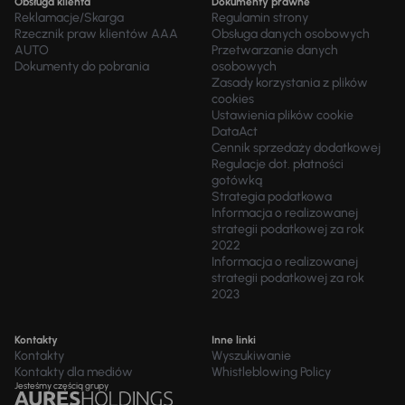
Obsługa klienta
Dokumenty prawne
Reklamacje/Skarga
Regulamin strony
Rzecznik praw klientów AAA
Obsługa danych osobowych
AUTO
Przetwarzanie danych
Dokumenty do pobrania
osobowych
Zasady korzystania z plików
cookies
Ustawienia plików cookie
DataAct
Cennik sprzedaży dodatkowej
Regulacje dot. płatności
gotówką
Strategia podatkowa
Informacja o realizowanej
strategii podatkowej za rok
2022
Informacja o realizowanej
strategii podatkowej za rok
2023
Kontakty
Inne linki
Kontakty
Wyszukiwanie
Kontakty dla mediów
Whistleblowing Policy
Jesteśmy częścią grupy