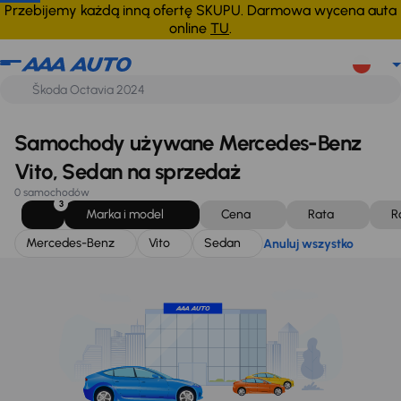
Mercedes-Benz
Vito
Sedan
Anuluj wszystko
Przebijemy każdą inną ofertę SKUPU. Darmowa wycena auta
online
TU
.
Samochody używane Mercedes-Benz
Vito, Sedan na sprzedaż
0 samochodów
3
Marka i model
Cena
Rata
R
Mercedes-Benz
Vito
Sedan
Anuluj wszystko