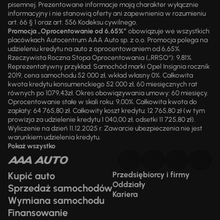
pisemnej. Prezentowane informacje mają charakter wyłącznie
informacyjny i nie stanowią oferty ani zapewnienia w rozumieniu
art. 66 § 1 oraz art. 556 Kodeksu cywilnego.
Promocja „Oprocentowanie od 6,65%”
obowiązuje we wszystkich
placówkach Autocentrum AAA Auto sp. z o.o. Promocja polega na
udzieleniu kredytu na auto z oprocentowaniem od 6,65%.
Rzeczywista Roczna Stopa Oprocentowania („RRSO“): 9,81%.
Reprezentatywny przykład: Samochód marki Opel Insignia rocznik
2019, cena samochodu 52 000 zł, wkład własny 0%. Całkowita
kwota kredytu konsumenckiego 52 000 zł, 60 miesięcznych rat
równych po 1079,43zł. Okres obowiązywania umowy: 60 miesięcy.
Oprocentowanie stałe w skali roku: 9,00%. Całkowita kwota do
zapłaty: 64 765,80 zł. Całkowity koszt kredytu: 12 765,80 zł (w tym
prowizja za udzielenie kredytu 1 040,00 zł, odsetki 11 725,80 zł).
Wyliczenie na dzień 11.12.2025 r. Zawarcie ubezpieczenia nie jest
warunkiem udzielenia kredytu.
Pokaż wszystko
Kupić auto
Przedsiębiorcy i firmy
Oddziały
Sprzedaż samochodów
Kariera
Wymiana samochodu
Finansowanie