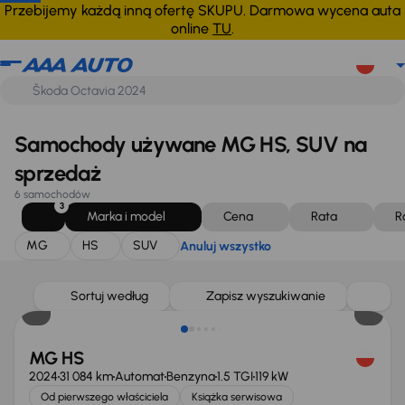
MG
HS
SUV
Anuluj wszystko
Przebijemy każdą inną ofertę SKUPU. Darmowa wycena auta
online
TU
.
Samochody używane MG HS, SUV na
sprzedaż
6 samochodów
3
Marka i model
Cena
Rata
R
MG
HS
SUV
Anuluj wszystko
Od nowego taniej o 32 000 zł
Sortuj według
Zapisz wyszukiwanie
MG HS
2024
31 084 km
Automat
Benzyna
1.5 TGI
119 kW
Od pierwszego właściciela
Książka serwisowa