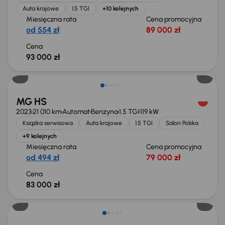
Auta krajowe
1.5 TGI
+10 kolejnych
Miesięczna rata
Cena promocyjna
od 554 zł
89 000 zł
Cena
93 000 zł
Możliwość odliczenia VAT
MG HS
2023
21 010 km
Automat
Benzyna
1.5 TGI
119 kW
Książka serwisowa
Auta krajowe
1.5 TGI
Salon Polska
+9 kolejnych
Miesięczna rata
Cena promocyjna
od 494 zł
79 000 zł
Cena
83 000 zł
Taniej o 1 000 zł