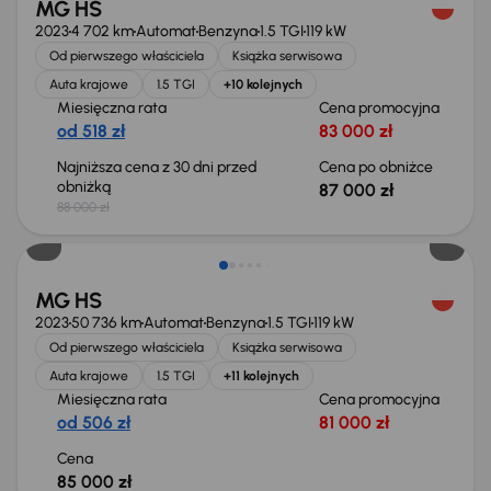
MG HS
2023
4 702 km
Automat
Benzyna
1.5 TGI
119 kW
Od pierwszego właściciela
Książka serwisowa
Auta krajowe
1.5 TGI
+10 kolejnych
Miesięczna rata
Cena promocyjna
od 518 zł
83 000 zł
Najniższa cena z 30 dni przed
Cena po obniżce
obniżką
87 000 zł
88 000 zł
Możliwość odliczenia VAT
MG HS
2023
50 736 km
Automat
Benzyna
1.5 TGI
119 kW
Od pierwszego właściciela
Książka serwisowa
Auta krajowe
1.5 TGI
+11 kolejnych
Miesięczna rata
Cena promocyjna
od 506 zł
81 000 zł
Cena
85 000 zł