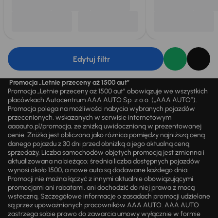
Edytuj filtr
Promocja „Letnie przeceny aż 1500 aut”
Promocja „Letnie przeceny aż 1500 aut” obowiązuje we wszystkich
placówkach Autocentrum AAA AUTO Sp. z o.o. („AAA AUTO”).
Promocja polega na możliwości nabycia wybranych pojazdów
przecenionych, wskazanych w serwisie internetowym
aaaauto.pl/promocja, ze zniżką uwidocznioną w prezentowanej
cenie. Zniżka jest obliczana jako różnica pomiędzy najniższą ceną
danego pojazdu z 30 dni przed obniżką a jego aktualną ceną
sprzedaży. Liczba samochodów objętych promocją jest zmienna i
aktualizowana na bieżąco; średnia liczba dostępnych pojazdów
wynosi około 1500, a nowe auta są dodawane każdego dnia.
Promocji nie można łączyć z innymi aktualnie obowiązującymi
promocjami ani rabatami, ani dochodzić do niej prawa z mocą
wsteczną. Szczegółowe informacje o zasadach promocji udzielane
są przez upoważnionych pracowników AAA AUTO. AAA AUTO
zastrzega sobie prawo do zawarcia umowy wyłącznie w formie