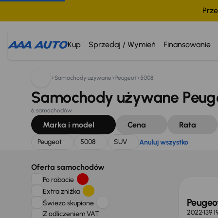
Prze
Szukam:
Peugeot
5008
SUV
Anuluj wszystko
Kup
Sprzedaj / Wymień
Finansowanie
Samochody używane
Peugeot
5008
Samochody używane Peuge
6 samochodów
Marka i model
Cena
Rata
Peugeot
5008
SUV
Anuluj wszystko
Taniej 
Oferta samochodów
Po rabacie
Extra zniżka
Peugeo
Świeżo skupione
2022
139 
Z odliczeniem VAT