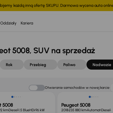
bijemy każdą inną ofertę SKUPU. Darmowa wycena auta onli
Oddziały
Kariera
ot 5008, SUV na sprzedaż
Rok
Przebieg
Paliwo
Nadwozie
o 2 000 zł
Otwieranie samochodów w nowej karcie
t 5008
Peugeot 5008
192 km
Diesel
1.5 BlueHDi
96 kW
2018
235 880 km
Automat
Diesel