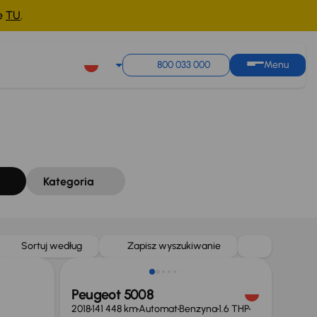
ne
TU
.
Sortuj według
Zapisz wyszukiwanie
800 033 000
Menu
Kategoria
Możliwość odliczenia VAT
Sortuj według
Zapisz wyszukiwanie
Peugeot 5008
2018
141 448 km
Automat
Benzyna
1.6 THP