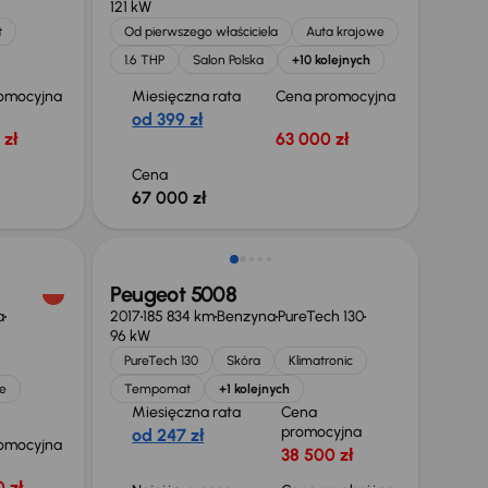
121 kW
t
Od pierwszego właściciela
Auta krajowe
1.6 THP
Salon Polska
+10 kolejnych
omocyjna
Miesięczna rata
Cena promocyjna
od 399 zł
 zł
63 000 zł
Cena
67 000 zł
Taniej o 1 000 zł
Peugeot 5008
a
2017
185 834 km
Benzyna
PureTech 130
96 kW
PureTech 130
Skóra
Klimatronic
e
Tempomat
+1 kolejnych
Miesięczna rata
Cena
promocyjna
od 247 zł
omocyjna
38 500 zł
 zł