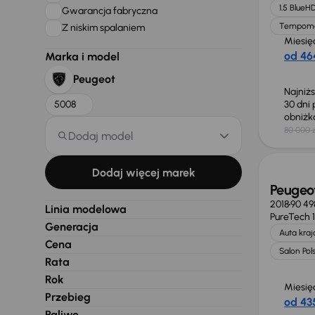
1.5 BlueHD
Gwarancja fabryczna
Tempom
Z niskim spalaniem
Miesię
od 464
Marka i model
Peugeot
Najniż
5008
30 dni
obniż
80 000 z
Dodaj model
Dodaj więcej marek
Peugeo
2018
90 49
Linia modelowa
PureTech 
Generacja
Auta kra
Cena
Salon Pol
Rata
Rok
Miesię
Przebieg
od 435
Paliwo