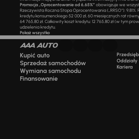
Promocja „Oprocentowanie od 6,65%”
obowiązuje we wszystk
Rzeczywista Roczna Stopa Oprocentowania („RRSO“): 9,81%. R
kredytu konsumenckiego 52 000 zł, 60 miesięcznych rat równy
64 765,80 zł. Całkowity koszt kredytu: 12 765,80 zł (w tym prowi
udzielenia kredytu.
Pokaż wszystko
Kupić auto
Przedsiębi
Oddziały
Sprzedaż samochodów
Kariera
Wymiana samochodu
Finansowanie