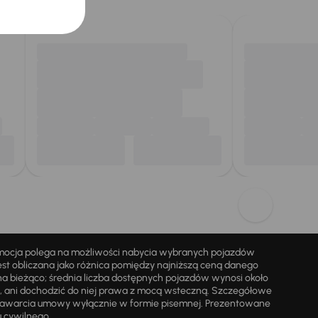
omocja polega na możliwości nabycia wybranych pojazdów
st obliczana jako różnica pomiędzy najniższą ceną danego
na bieżąco; średnia liczba dostępnych pojazdów wynosi około
i, ani dochodzić do niej prawa z mocą wsteczną. Szczegółowe
zawarcia umowy wyłącznie w formie pisemnej. Prezentowane
u cywilnego.