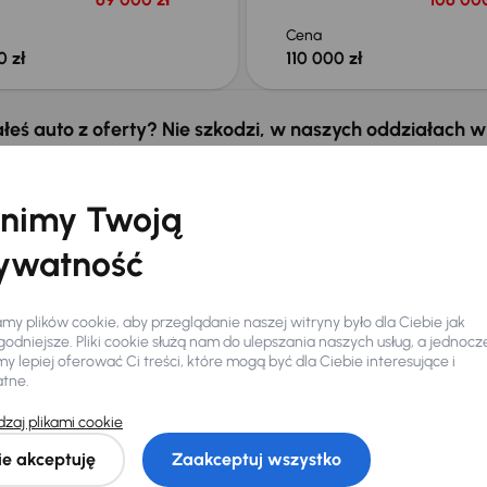
Cena
0 zł
110 000 zł
łeś auto z oferty? Nie szkodzi, w naszych oddziałach
samochody, których sz
Znajdź podobny samo
nimy Twoją
ywatność
y plików cookie, aby przeglądanie naszej witryny było dla Ciebie jak
odniejsze. Pliki cookie służą nam do ulepszania naszych usług, a jednocz
 lepiej oferować Ci treści, które mogą być dla Ciebie interesujące i
atne.
zaj plikami cookie
Ciebie
ie akceptuję
Zaakceptuj wszystko