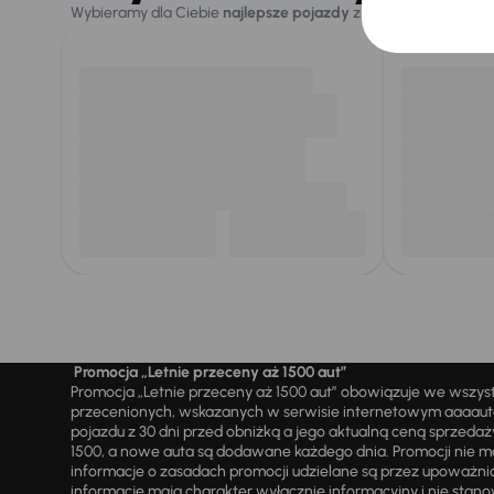
Wybieramy dla Ciebie
najlepsze pojazdy
z naszej oferty. Kupi
Promocja „Letnie przeceny aż 1500 aut”
Promocja „Letnie przeceny aż 1500 aut” obowiązuje we wszy
przecenionych, wskazanych w serwisie internetowym aaaauto.
pojazdu z 30 dni przed obniżką a jego aktualną ceną sprzeda
1500, a nowe auta są dodawane każdego dnia. Promocji nie m
informacje o zasadach promocji udzielane są przez upowa
informacje mają charakter wyłącznie informacyjny i nie stanow