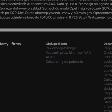
ich placówkach Autocentrum AAA Auto sp. z o.o. Promocja polega na ud
eprezentatywny przykład: Samochód marki Opel Insignia rocznik 2019, 
ch po 1079,43zł. Okres obowiązywania umowy: 60 miesięcy. Oprocentowan
zja za udzielenie kredytu 1 040,00 zł, odsetki 11 725,80 zł). Wyliczenie n
orcy i firmy
Obsługa klienta
Doku
Reklamacje/Skarga
Regu
Rzecznik praw klientów AAA
Obsł
AUTO
Prze
Dokumenty do pobrania
osob
Zasad
cook
Usta
Data
Cenn
doda
Regul
gotó
Stra
Infor
strat