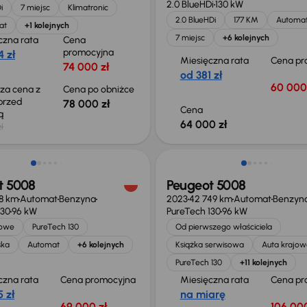
2.0 BlueHDi
130 kW
i
7 miejsc
Klimatronic
2.0 BlueHDi
177 KM
Automa
at
+1 kolejnych
7 miejsc
+6 kolejnych
czna rata
Cena
promocyjna
 zł
Miesięczna rata
Cena pr
74 000 zł
od 381 zł
60 000
sza cena z
Cena po obniżce
 przed
78 000 zł
Cena
ką
64 000 zł
ł
Świeżo skupione
t 5008
Peugeot 5008
8 km
Automat
Benzyna
2023
42 749 km
Automat
Benzyn
130
96 kW
PureTech 130
96 kW
jowe
PureTech 130
Od pierwszego właściciela
ska
Automat
+6 kolejnych
Książka serwisowa
Auta krajow
PureTech 130
+11 kolejnych
czna rata
Cena promocyjna
Miesięczna rata
Cena pr
 zł
na miarę
69 000 zł
106 000