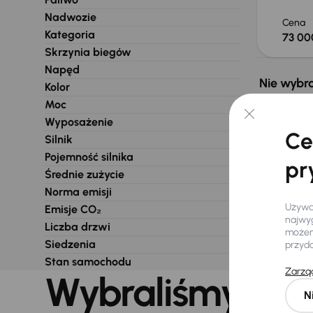
Nadwozie
Cena
Kategoria
73 00
Skrzynia biegów
Napęd
Nie wybra
Kolor
Moc
Wyposażenie
Ce
Silnik
Pojemność silnika
pr
Średnie zużycie
Norma emisji
Używam
Emisje CO₂
najwyg
Liczba drzwi
możemy
Siedzenia
przyd
Stan samochodu
Zarząd
Wybraliśmy dla 
N