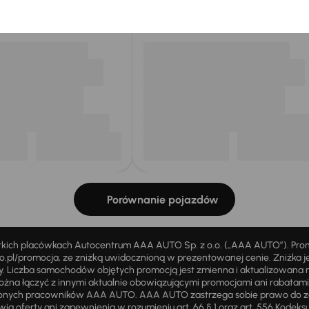
my dla Ciebie
do 400 pojazdów
każdego dnia.
Porównanie pojazdów
stkich placówkach Autocentrum AAA AUTO Sp. z o.o. („AAA AUTO”). Pr
pl/promocja, ze zniżką uwidocznioną w prezentowanej cenie. Zniżka je
ży. Liczba samochodów objętych promocją jest zmienna i aktualizowana 
ożna łączyć z innymi aktualnie obowiązującymi promocjami ani rabatam
żnionych pracowników AAA AUTO. AAA AUTO zastrzega sobie prawo do 
ią oferty ani zapewnienia w rozumieniu art. 66 § 1 oraz art. 556 Kodeks