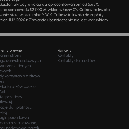
zieleniu kredytu na auto z oprocentowaniem od 6,65%.
cena samochodu 52 000 zł, wkład własny 0%. Całkowita kwota
ie stałe w skali roku: 9,00%. Całkowita kwota do zapłaty:
a dzień 11.12.2025 r. Zawarcie ubezpieczenia nie jest warunkiem
menty prawne
Kontakty
lamin strony
Kontakty
uga danych osobowych
Kontakty dla mediów
twarzanie danych
owych
y korzystania z plików
ies
wienia plików cookie
Act
ik sprzedaży
tkowej
acje dot. płatności
wką
tegia podatkowa
macja o realizowanej
egii podatkowej za rok