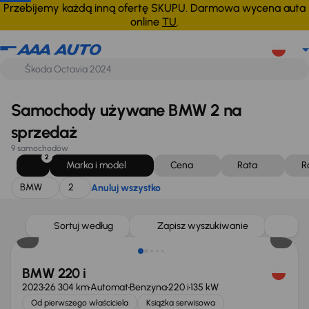
BMW
2
Anuluj wszystko
Przebijemy każdą inną ofertę SKUPU. Darmowa wycena auta
online
TU
.
Samochody używane BMW 2 na
sprzedaż
9 samochodów
2
Marka i model
Cena
Rata
R
BMW
2
Anuluj wszystko
Taniej o 5 000 zł
Sortuj według
Zapisz wyszukiwanie
BMW 220 i
2023
26 304 km
Automat
Benzyna
220 i
135 kW
Od pierwszego właściciela
Książka serwisowa