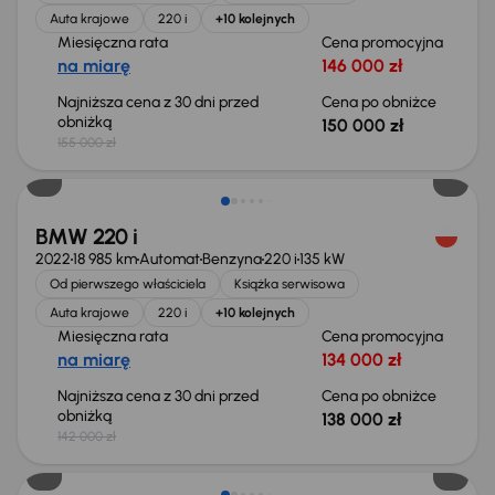
Auta krajowe
220 i
+10 kolejnych
Miesięczna rata
Cena promocyjna
na miarę
146 000 zł
Najniższa cena z 30 dni przed
Cena po obniżce
obniżką
150 000 zł
155 000 zł
Taniej o 4 000 zł
BMW 220 i
2022
18 985 km
Automat
Benzyna
220 i
135 kW
Od pierwszego właściciela
Książka serwisowa
Auta krajowe
220 i
+10 kolejnych
Miesięczna rata
Cena promocyjna
na miarę
134 000 zł
Najniższa cena z 30 dni przed
Cena po obniżce
obniżką
138 000 zł
142 000 zł
Taniej o 2 000 zł