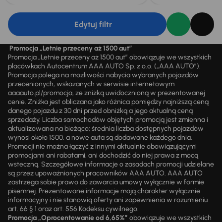
Edytuj filtr
Promocja „Letnie przeceny aż 1500 aut”
Promocja „Letnie przeceny aż 1500 aut” obowiązuje we wszystkich
placówkach Autocentrum AAA AUTO Sp. z o.o. („AAA AUTO”).
Promocja polega na możliwości nabycia wybranych pojazdów
przecenionych, wskazanych w serwisie internetowym
aaaauto.pl/promocja, ze zniżką uwidocznioną w prezentowanej
cenie. Zniżka jest obliczana jako różnica pomiędzy najniższą ceną
danego pojazdu z 30 dni przed obniżką a jego aktualną ceną
sprzedaży. Liczba samochodów objętych promocją jest zmienna i
aktualizowana na bieżąco; średnia liczba dostępnych pojazdów
wynosi około 1500, a nowe auta są dodawane każdego dnia.
Promocji nie można łączyć z innymi aktualnie obowiązującymi
promocjami ani rabatami, ani dochodzić do niej prawa z mocą
wsteczną. Szczegółowe informacje o zasadach promocji udzielane
są przez upoważnionych pracowników AAA AUTO. AAA AUTO
zastrzega sobie prawo do zawarcia umowy wyłącznie w formie
pisemnej. Prezentowane informacje mają charakter wyłącznie
informacyjny i nie stanowią oferty ani zapewnienia w rozumieniu
art. 66 § 1 oraz art. 556 Kodeksu cywilnego.
Promocja „Oprocentowanie od 6,65%”
obowiązuje we wszystkich