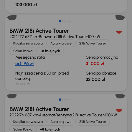
103 000 zł
Taniej o 2 000 zł
BMW 218i Active Tourer
2014
177 637 km
Benzyna
218i Active Tourer
100 kW
Książka serwisowa
Auta krajowe
218i Active Tourer
Salon Polska
+8 kolejnych
Miesięczna rata
Cena promocyjna
od 196 zł
31 000 zł
Najniższa cena z 30 dni przed
Cena po obniżce
obniżką
33 000 zł
35 000 zł
BMW 218i Active Tourer
2022
76 687 km
Automat
Benzyna
218i Active Tourer
100 kW
Książka serwisowa
Auta krajowe
218i Active Tourer
Salon Polska
+8 kolejnych