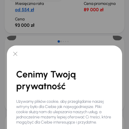
Miesięczna rata
Cena promocyjna
od 554 zł
89 000 zł
Cena
93 000 zł
Możliwość odliczenia VAT
BMW 220i Active Tourer
2023
75 796 km
Automat
Benzyna + Hybryda
220i Active Tourer
125 kW
Od pierwszego właściciela
Książka serwisowa
Cenimy Twoją
Auta krajowe
220i Active Tourer
+10 kolejnych
Miesięczna rata
Cena promocyjna
prywatność
na miarę
96 000 zł
Cena
Używamy plików cookie, aby przeglądanie naszej
100 000 zł
witryny było dla Ciebie jak najwygodniejsze. Pliki
cookie służą nam do ulepszania naszych usług, a
jednocześnie możemy lepiej oferować Ci treści, które
mogą być dla Ciebie interesujące i przydatne.