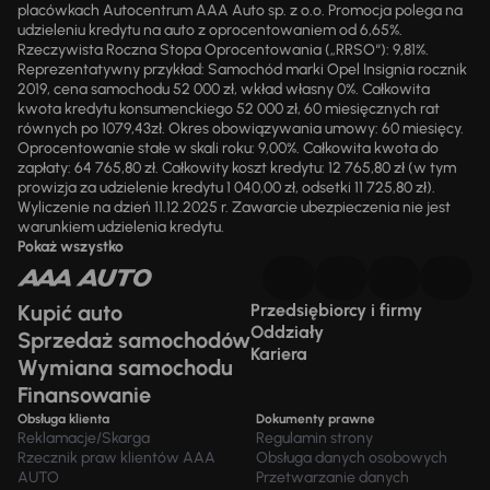
placówkach Autocentrum AAA Auto sp. z o.o. Promocja polega na
udzieleniu kredytu na auto z oprocentowaniem od 6,65%.
Rzeczywista Roczna Stopa Oprocentowania („RRSO“): 9,81%.
Reprezentatywny przykład: Samochód marki Opel Insignia rocznik
2019, cena samochodu 52 000 zł, wkład własny 0%. Całkowita
kwota kredytu konsumenckiego 52 000 zł, 60 miesięcznych rat
równych po 1079,43zł. Okres obowiązywania umowy: 60 miesięcy.
Oprocentowanie stałe w skali roku: 9,00%. Całkowita kwota do
zapłaty: 64 765,80 zł. Całkowity koszt kredytu: 12 765,80 zł (w tym
prowizja za udzielenie kredytu 1 040,00 zł, odsetki 11 725,80 zł).
Wyliczenie na dzień 11.12.2025 r. Zawarcie ubezpieczenia nie jest
warunkiem udzielenia kredytu.
Pokaż wszystko
Kupić auto
Przedsiębiorcy i firmy
Oddziały
Sprzedaż samochodów
Kariera
Wymiana samochodu
Finansowanie
Obsługa klienta
Dokumenty prawne
Reklamacje/Skarga
Regulamin strony
Rzecznik praw klientów AAA
Obsługa danych osobowych
AUTO
Przetwarzanie danych