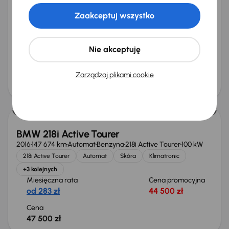
BMW 216d Active Tourer
2017
107 825 km
Diesel
216d Active Tourer
85 kW
Zaakceptuj wszystko
216d Active Tourer
Navi
Klimatronic
Tempomat
+1 kolejnych
Miesięczna rata
Cena promocyjna
Nie akceptuję
od 250 zł
39 000 zł
Cena
Zarządzaj plikami cookie
42 000 zł
BMW 218i Active Tourer
2016
147 674 km
Automat
Benzyna
218i Active Tourer
100 kW
218i Active Tourer
Automat
Skóra
Klimatronic
+3 kolejnych
Miesięczna rata
Cena promocyjna
od 283 zł
44 500 zł
Cena
47 500 zł