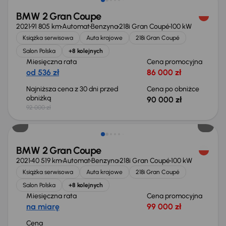
BMW 2 Gran Coupe
2021
91 805 km
Automat
Benzyna
218i Gran Coupé
100 kW
Książka serwisowa
Auta krajowe
218i Gran Coupé
Salon Polska
+8 kolejnych
Miesięczna rata
Cena promocyjna
od 536 zł
86 000 zł
Najniższa cena z 30 dni przed
Cena po obniżce
obniżką
90 000 zł
92 000 zł
Świeżo skupione
BMW 2 Gran Coupe
2021
40 519 km
Automat
Benzyna
218i Gran Coupé
100 kW
Książka serwisowa
Auta krajowe
218i Gran Coupé
Salon Polska
+8 kolejnych
Miesięczna rata
Cena promocyjna
na miarę
99 000 zł
Cena