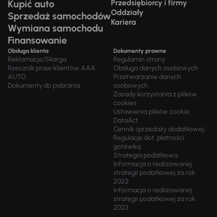
Kupić auto
Przedsiębiorcy i firmy
Oddziały
Sprzedaż samochodów
Kariera
Wymiana samochodu
Finansowanie
Obsługa klienta
Dokumenty prawne
Reklamacje/Skarga
Regulamin strony
Rzecznik praw klientów AAA
Obsługa danych osobowych
AUTO
Przetwarzanie danych
Dokumenty do pobrania
osobowych
Zasady korzystania z plików
cookies
Ustawienia plików cookie
DataAct
Cennik sprzedaży dodatkowej
Regulacje dot. płatności
gotówką
Strategia podatkowa
Informacja o realizowanej
strategii podatkowej za rok
2022
Informacja o realizowanej
strategii podatkowej za rok
2023