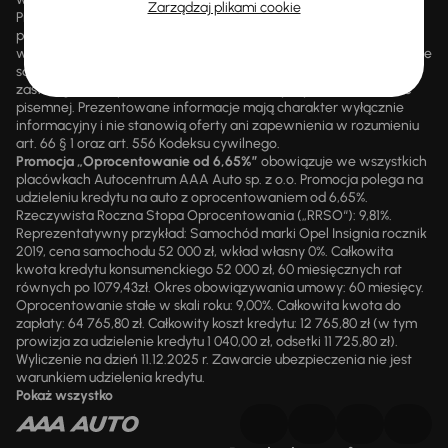
Zarządzaj plikami cookie
Promocji nie można łączyć z innymi aktualnie obowiązującymi
promocjami ani rabatami, ani dochodzić do niej prawa z mocą
wsteczną. Szczegółowe informacje o zasadach promocji udzielane
są przez upoważnionych pracowników AAA AUTO. AAA AUTO
zastrzega sobie prawo do zawarcia umowy wyłącznie w formie
pisemnej. Prezentowane informacje mają charakter wyłącznie
informacyjny i nie stanowią oferty ani zapewnienia w rozumieniu
art. 66 § 1 oraz art. 556 Kodeksu cywilnego.
Promocja „Oprocentowanie od 6,65%”
obowiązuje we wszystkich
placówkach Autocentrum AAA Auto sp. z o.o. Promocja polega na
udzieleniu kredytu na auto z oprocentowaniem od 6,65%.
Rzeczywista Roczna Stopa Oprocentowania („RRSO“): 9,81%.
Reprezentatywny przykład: Samochód marki Opel Insignia rocznik
2019, cena samochodu 52 000 zł, wkład własny 0%. Całkowita
kwota kredytu konsumenckiego 52 000 zł, 60 miesięcznych rat
równych po 1079,43zł. Okres obowiązywania umowy: 60 miesięcy.
Oprocentowanie stałe w skali roku: 9,00%. Całkowita kwota do
zapłaty: 64 765,80 zł. Całkowity koszt kredytu: 12 765,80 zł (w tym
prowizja za udzielenie kredytu 1 040,00 zł, odsetki 11 725,80 zł).
Wyliczenie na dzień 11.12.2025 r. Zawarcie ubezpieczenia nie jest
warunkiem udzielenia kredytu.
Pokaż wszystko