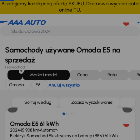
Omoda
E5
Anuluj wszystko
Przebijemy każdą inną ofertę SKUPU. Darmowa wycena auta
online
TU
.
Samochody używane Omoda E5 na
sprzedaż
1 samochód
2
Marka i model
Cena
Rata
R
Omoda
E5
Anuluj wszystko
Od nowego taniej o 24 999 zł
Sortuj według
Zapisz wyszukiwanie
Omoda E5 61 kWh
2024
15 908 km
Automat
Elektryk Samochód Elektryczny na baterię (BEV)
61 kWh