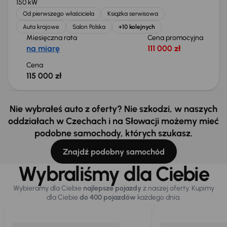
150 kW
Od pierwszego właściciela
Książka serwisowa
Auta krajowe
Salon Polska
+10 kolejnych
Miesięczna rata
Cena promocyjna
na miarę
111 000 zł
Cena
115 000 zł
Nie wybrałeś auto z oferty? Nie szkodzi, w naszych
oddziałach w Czechach i na Słowacji możemy mieć
podobne samochody, których szukasz.
Znajdź podobny samochód
Wybraliśmy dla Ciebie
Wybieramy dla Ciebie
najlepsze pojazdy
z naszej oferty. Kupimy
dla Ciebie
do 400 pojazdów
każdego dnia.