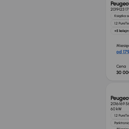
Peugeo
2019
123 1
Książka 
1.2 PureT
+5 kolejn
Miesię
od 179
Cena
30 00
Peugeo
2016
169 5
60 kW
1.2 PureT
Parktroni