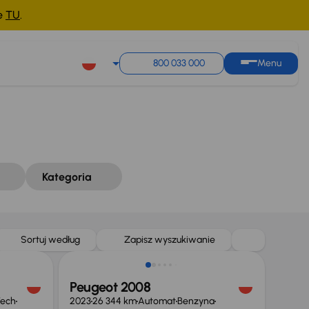
ne
TU
.
Sortuj według
Zapisz wyszukiwanie
800 033 000
Menu
Kategoria
Sortuj według
Zapisz wyszukiwanie
Peugeot 2008
Tech
2023
26 344 km
Automat
Benzyna