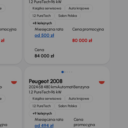
1.2 PureTech
96 kW
e
Książka serwisowa
Auta krajowe
1.2 PureTech
Salon Polska
+8 kolejnych
omocyjna
Miesięczna rata
Cena promocyjna
od 500 zł
zł
80 000 zł
Cena
84 000 zł
Taniej o 2 000 zł
Peugeot 2008
a
2024
58 480 km
Automat
Benzyna
1.2 PureTech
96 kW
e
Książka serwisowa
Auta krajowe
1.2 PureTech
Salon Polska
+9 kolejnych
Miesięczna rata
Cena
yjna
promocyjna
od 494 zł