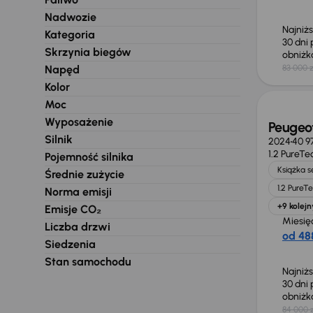
Nadwozie
Najniż
Kategoria
30 dni
Skrzynia biegów
obniż
Napęd
83 000 z
Taniej 
Kolor
Moc
Wyposażenie
Peugeo
Silnik
2024
40 9
1.2 PureTe
Pojemność silnika
Książka 
Średnie zużycie
1.2 PureT
Norma emisji
+9 kolejn
Emisje CO₂
Miesię
Liczba drzwi
od 488
Siedzenia
Stan samochodu
Najniż
30 dni
obniż
84 000 z