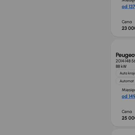
Miesię
od 137
Cena
23 00
Peugeo
2014
148 5
88 kW
Auta kra
Automat
Miesię
od 149
Cena
25 00
Świeżo