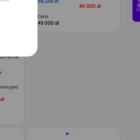
od 256 zł
 zł
40 000 zł
Cena
43 000 zł
Tech
96 kW
e
omocyjna
zł