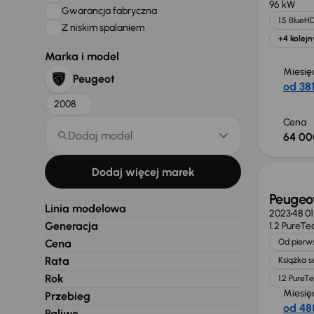
96 kW
Gwarancja fabryczna
1.5 BlueHD
Z niskim spalaniem
+4 kolejn
Marka i model
Miesię
Peugeot
od 381
2008
Cena
Dodaj model
64 00
Taniej 
Dodaj więcej marek
Peugeo
Linia modelowa
2023
48 0
Generacja
1.2 PureTe
Cena
Od pierws
Rata
Książka 
Rok
1.2 PureT
Miesię
Przebieg
od 488
Paliwo