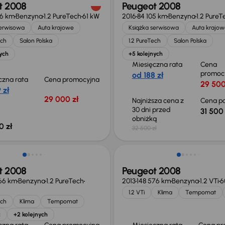
t 2008
Peugeot 2008
76 km
Benzyna
1.2 PureTech
61 kW
2016
84 105 km
Benzyna
1.2 PureT
serwisowa
Auta krajowe
Książka serwisowa
Auta krajow
ech
Salon Polska
1.2 PureTech
Salon Polska
ych
+5 kolejnych
Miesięczna rata
Cena
promoc
od 188 zł
czna rata
Cena promocyjna
29 500
 zł
29 000 zł
Najniższa cena z
Cena po
30 dni przed
31 500 
obniżką
0 zł
32 500 zł
t 2008
Peugeot 2008
66 km
Benzyna
1.2 PureTech
2013
148 576 km
Benzyna
1.2 VTi
6
1.2 VTi
Klima
Tempomat
ech
Klima
Tempomat
c
+2 kolejnych