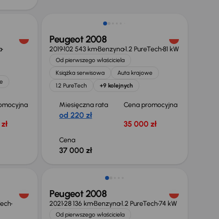
Peugeot 2008
a
2019
102 543 km
Benzyna
1.2 PureTech
81 kW
Od pierwszego właściciela
Książka serwisowa
Auta krajowe
e
1.2 PureTech
+9 kolejnych
omocyjna
Miesięczna rata
Cena promocyjna
od 220 zł
zł
35 000 zł
Cena
37 000 zł
Taniej o 2 000 zł
Peugeot 2008
Tech
2021
28 136 km
Benzyna
1.2 PureTech
74 kW
Od pierwszego właściciela