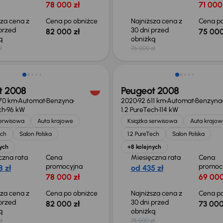
78 000 zł
71 000
sza cena z
Cena po obniżce
Najniższa cena z
Cena po
 przed
30 dni przed
82 000 zł
75 000
ką
obniżką
ł
76 000 zł
o 2 000 zł
Taniej o 1 000 zł
t 2008
Peugeot 2008
70 km
Automat
Benzyna
2020
92 611 km
Automat
Benzyna
ch
96 kW
1.2 PureTech
114 kW
serwisowa
Auta krajowe
Książka serwisowa
Auta krajow
ech
Salon Polska
1.2 PureTech
Salon Polska
ych
+8 kolejnych
czna rata
Cena
Miesięczna rata
Cena
promocyjna
promoc
 zł
od 435 zł
78 000 zł
69 000
sza cena z
Cena po obniżce
Najniższa cena z
Cena po
 przed
30 dni przed
82 000 zł
73 000
ką
obniżką
ł
74 000 zł