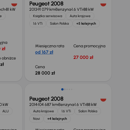
Peugeot 2008
ech
81 kW
2013
91 079 km
Benzyna
1.6 VTi
88 kW
e
Książka serwisowa
Auta krajowe
1.6 VTi
Salon Polska
+5 kolejnych
yjna
Miesięczna rata
Cena promocyjna
 zł
od 167 zł
27 000 zł
 obniżce
zł
Cena
28 000 zł
Peugeot 2008
0 kW
2014
104 687 km
Benzyna
1.6 VTi
88 kW
ALU
Auta krajowe
1.6 VTi
Salon Polska
Navi
+4 kolejnych