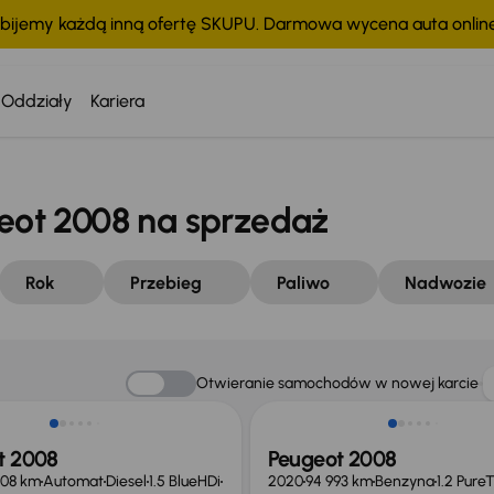
bijemy każdą inną ofertę SKUPU. Darmowa wycena auta onli
Oddziały
Kariera
ot 2008 na sprzedaż
Rok
Przebieg
Paliwo
Nadwozie
Otwieranie samochodów w nowej karcie
t 2008
Peugeot 2008
308 km
Automat
Diesel
1.5 BlueHDi
2020
94 993 km
Benzyna
1.2 Pure