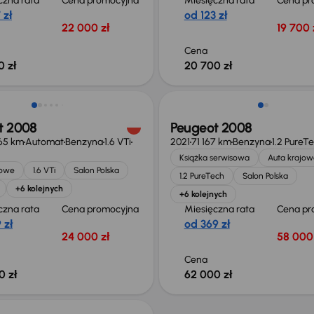
czna rata
Cena promocyjna
Miesięczna rata
Cena pr
 zł
od 123 zł
22 000 zł
19 700 
Cena
0 zł
20 700 zł
t 2008
Peugeot 2008
65 km
Automat
Benzyna
1.6 VTi
2021
71 167 km
Benzyna
1.2 PureT
Książka serwisowa
Auta krajow
jowe
1.6 VTi
Salon Polska
1.2 PureTech
Salon Polska
+6 kolejnych
+6 kolejnych
czna rata
Cena promocyjna
Miesięczna rata
Cena pr
 zł
od 369 zł
24 000 zł
58 000 
Cena
0 zł
62 000 zł
 skupione