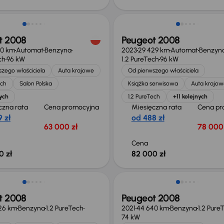
Możliwość odliczenia VAT
t 2008
Peugeot 2008
50 km
Automat
Benzyna
2023
29 429 km
Automat
Benzyn
ch
96 kW
1.2 PureTech
96 kW
zego właściciela
Auta krajowe
Od pierwszego właściciela
ech
Salon Polska
Książka serwisowa
Auta krajow
ych
1.2 PureTech
+11 kolejnych
czna rata
Cena promocyjna
Miesięczna rata
Cena pr
 zł
od 488 zł
63 000 zł
78 000 
Cena
0 zł
82 000 zł
Taniej o 3 000 zł
t 2008
Peugeot 2008
26 km
Benzyna
1.2 PureTech
2021
44 640 km
Benzyna
1.2 Pure
74 kW