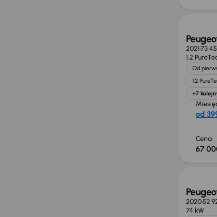
Peugeo
2021
73 4
1.2 PureTe
Od pierws
1.2 PureT
+7 kolejn
Miesię
od 399
Cena
67 00
Peugeo
2020
52 9
74 kW