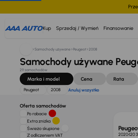
Prze
Szukam:
Peugeot
2008
Anuluj wszystko
Kup
Sprzedaj / Wymień
Finansowanie
Samochody używane
Peugeot
2008
Samochody używane Peuge
29 samochodów
Marka i model
Cena
Rata
Peugeot
2008
Anuluj wszystko
Oferta samochodów
Po rabacie
Extra zniżka
Peugeo
Świeżo skupione
2020
120 
Z odliczeniem VAT