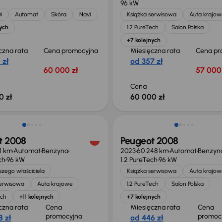
96 kW
i
Automat
Skóra
Navi
Książka serwisowa
Auta krajow
ych
1.2 PureTech
Salon Polska
+7 kolejnych
czna rata
Cena promocyjna
Miesięczna rata
Cena pr
 zł
od 357 zł
60 000 zł
57 000 
Cena
0 zł
60 000 zł
o 1 000 zł
Taniej o 1 000 zł
t 2008
Peugeot 2008
11 km
Automat
Benzyna
2023
60 248 km
Automat
Benzyn
ch
96 kW
1.2 PureTech
96 kW
zego właściciela
Książka serwisowa
Auta krajow
serwisowa
Auta krajowe
1.2 PureTech
Salon Polska
ech
+11 kolejnych
+7 kolejnych
czna rata
Cena
Miesięczna rata
Cena
promocyjna
promoc
 zł
od 446 zł