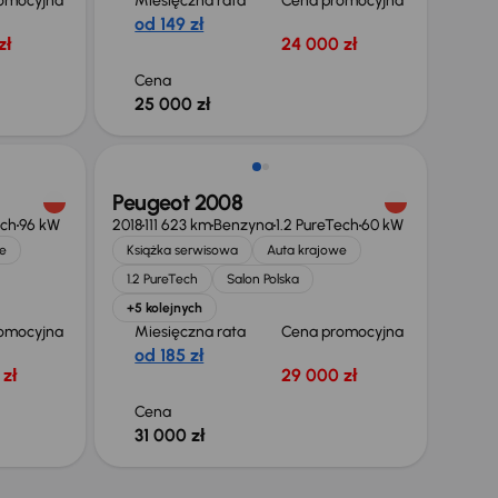
omocyjna
Miesięczna rata
Cena promocyjna
od 149 zł
zł
24 000 zł
Cena
25 000 zł
Peugeot 2008
ech
96 kW
2018
111 623 km
Benzyna
1.2 PureTech
60 kW
e
Książka serwisowa
Auta krajowe
1.2 PureTech
Salon Polska
+5 kolejnych
omocyjna
Miesięczna rata
Cena promocyjna
od 185 zł
zł
29 000 zł
Cena
31 000 zł