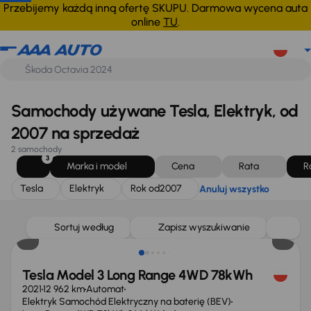
Tesla
Elektryk
Rok od
2007
Anuluj wszystko
Przebijemy każdą inną ofertę SKUPU. Darmowa wycena auta
online
TU
.
Samochody używane Tesla, Elektryk, od
2007 na sprzedaż
2 samochody
3
Marka i model
Cena
Rata
R
Tesla
Elektryk
Rok od
2007
Anuluj wszystko
Sortuj według
Zapisz wyszukiwanie
Tesla Model 3 Long Range 4WD 78kWh
2021
12 962 km
Automat
Elektryk Samochód Elektryczny na baterię (BEV)