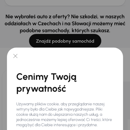
Nie wybrałeś auto z oferty? Nie szkodzi, w naszych
oddziałach w Czechach i na Słowacji możemy mieć
podobne samochody, których szukasz.
Znajdź podobny samochód
Wybraliśmy dla Ciebie
Wybieramy dla Ciebie
najlepsze pojazdy
z naszej oferty. Kupimy
dla Ciebie
do 400 pojazdów
każdego dnia.
Cenimy Twoją
prywatność
Używamy plików cookie, aby przeglądanie naszej
witryny było dla Ciebie jak najwygodniejsze. Pliki
cookie służą nam do ulepszania naszych usług, a
jednocześnie możemy lepiej oferować Ci treści, które
mogą być dla Ciebie interesujące i przydatne.