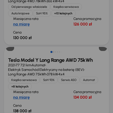
Long Range 4WD 78kWh
366 kW
4x4
Od pierwszego właściciela
Książka serwisowa
Auta krajowe
SoH 95%
+10 kolejnych
Miesięczna rata
Cena promocyjna
na miarę
126 000 zł
Cena
130 000 zł
Możliwość odliczenia VAT
Tesla Model Y Long Range AWD 75kWh
2021
77 721 km
Automat
Elektryk Samochód Elektryczny na baterię (BEV)
Long Range AWD 75kWh
378 kW
4x4
Książka serwisowa
SoH 93%
Serwis ASO
Automat
+8 kolejnych
Miesięczna rata
Cena promocyjna
na miarę
134 000 zł
Cena
138 000 zł