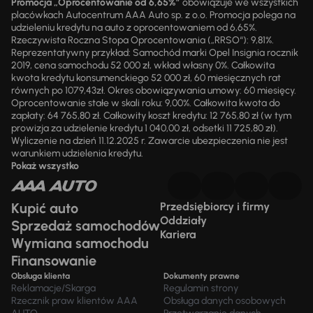
Promocja „Oprocentowanie od 6,65%”
obowiązuje we wszystkich
placówkach Autocentrum AAA Auto sp. z o.o. Promocja polega na
udzieleniu kredytu na auto z oprocentowaniem od 6,65%.
Rzeczywista Roczna Stopa Oprocentowania („RRSO“): 9,81%.
Reprezentatywny przykład: Samochód marki Opel Insignia rocznik
2019, cena samochodu 52 000 zł, wkład własny 0%. Całkowita
kwota kredytu konsumenckiego 52 000 zł, 60 miesięcznych rat
równych po 1079,43zł. Okres obowiązywania umowy: 60 miesięcy.
Oprocentowanie stałe w skali roku: 9,00%. Całkowita kwota do
zapłaty: 64 765,80 zł. Całkowity koszt kredytu: 12 765,80 zł (w tym
prowizja za udzielenie kredytu 1 040,00 zł, odsetki 11 725,80 zł).
Wyliczenie na dzień 11.12.2025 r. Zawarcie ubezpieczenia nie jest
warunkiem udzielenia kredytu.
Pokaż wszystko
Kupić auto
Przedsiębiorcy i firmy
Oddziały
Sprzedaż samochodów
Kariera
Wymiana samochodu
Finansowanie
Obsługa klienta
Dokumenty prawne
Reklamacje/Skarga
Regulamin strony
Rzecznik praw klientów AAA
Obsługa danych osobowych