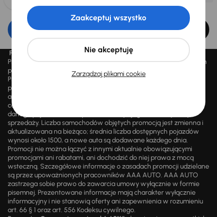
Zaakceptuj wszystko
Edytuj filtr
Nie akceptuję
Promocja „Letnie przeceny aż 1500 aut”
Promocja „Letnie przeceny aż 1500 aut” obowiązuje we wszystkich
placówkach Autocentrum AAA AUTO Sp. z o.o. („AAA AUTO”).
Zarządzaj plikami cookie
Promocja polega na możliwości nabycia wybranych pojazdów
przecenionych, wskazanych w serwisie internetowym
aaaauto.pl/promocja, ze zniżką uwidocznioną w prezentowanej
cenie. Zniżka jest obliczana jako różnica pomiędzy najniższą ceną
danego pojazdu z 30 dni przed obniżką a jego aktualną ceną
sprzedaży. Liczba samochodów objętych promocją jest zmienna i
aktualizowana na bieżąco; średnia liczba dostępnych pojazdów
wynosi około 1500, a nowe auta są dodawane każdego dnia.
Promocji nie można łączyć z innymi aktualnie obowiązującymi
promocjami ani rabatami, ani dochodzić do niej prawa z mocą
wsteczną. Szczegółowe informacje o zasadach promocji udzielane
są przez upoważnionych pracowników AAA AUTO. AAA AUTO
zastrzega sobie prawo do zawarcia umowy wyłącznie w formie
pisemnej. Prezentowane informacje mają charakter wyłącznie
informacyjny i nie stanowią oferty ani zapewnienia w rozumieniu
art. 66 § 1 oraz art. 556 Kodeksu cywilnego.