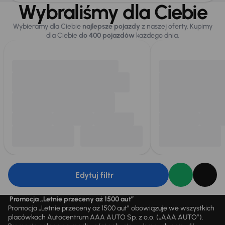
Wybraliśmy dla Ciebie
Wybieramy dla Ciebie
najlepsze pojazdy
z naszej oferty. Kupimy
dla Ciebie
do 400 pojazdów
każdego dnia.
Edytuj filtr
Promocja „Letnie przeceny aż 1500 aut”
Promocja „Letnie przeceny aż 1500 aut” obowiązuje we wszystkich
placówkach Autocentrum AAA AUTO Sp. z o.o. („AAA AUTO”).