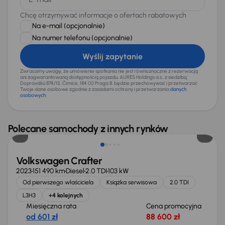
Chcę otrzymywać informacje o ofertach rabatowych
Na e-mail
(opcjonalnie)
Na numer telefonu
(opcjonalnie)
Wyślij zapytanie
Zwracamy uwagę, że umówienie spotkania nie jest równoznaczne z rezerwacją
ani zagwarantowaną dostępnością pojazdu. AURES Holdings a.s., z siedzibą
Dopraváků 874/15, Čimice, 184 00 Praga 8, będzie przechowywać i przetwarzać
Twoje dane osobowe zgodnie z zasadami ochrony i przetwarzania
danych
osobowych
.
Taniej o 14 200 zł
Polecane samochody z innych rynków
Volkswagen Crafter
2023
151 490 km
Diesel
2.0 TDI
103 kW
Od pierwszego właściciela
Książka serwisowa
2.0 TDI
L3H3
+4 kolejnych
Miesięczna rata
Cena promocyjna
od 601 zł
88 600 zł