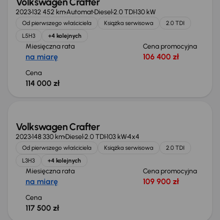
Volkswagen Crafter
2023
132 452 km
Automat
Diesel
2.0 TDI
130 kW
Od pierwszego właściciela
Książka serwisowa
2.0 TDI
L5H3
+4 kolejnych
Miesięczna rata
Cena promocyjna
na miarę
106 400 zł
Cena
114 000 zł
Świeżo skupione
Volkswagen Crafter
2023
148 330 km
Diesel
2.0 TDI
103 kW
4x4
Od pierwszego właściciela
Książka serwisowa
2.0 TDI
L3H3
+4 kolejnych
Miesięczna rata
Cena promocyjna
na miarę
109 900 zł
Cena
117 500 zł