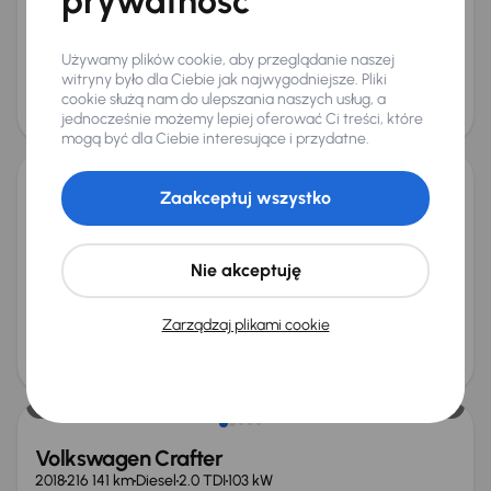
prywatność
Miesięczna rata
Cena promocyjna
od 589 zł
90 300 zł
Używamy plików cookie, aby przeglądanie naszej
Najniższa cena z 30 dni przed
Cena po obniżce
witryny było dla Ciebie jak najwygodniejsze. Pliki
obniżką
99 000 zł
cookie służą nam do ulepszania naszych usług, a
107 500 zł
jednocześnie możemy lepiej oferować Ci treści, które
Świeżo skupione
mogą być dla Ciebie interesujące i przydatne.
Zaakceptuj wszystko
Volkswagen Crafter
2019
198 830 km
Diesel
2.0 TDI
103 kW
Od pierwszego właściciela
2.0 TDI
Nie akceptuję
Miesięczna rata
Cena promocyjna
od 420 zł
58 500 zł
Zarządzaj plikami cookie
Cena
70 500 zł
Świeżo skupione
Volkswagen Crafter
2018
216 141 km
Diesel
2.0 TDI
103 kW