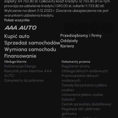
zapłaty: 64 765,80 zł. Całkowity koszt kredytu: 12 765,80 zł (w tym
prowizja za udzielenie kredytu 1 040,00 zł, odsetki 11 725,80 zł).
Wyliczenie na dzień 11.12.2025 r. Zawarcie ubezpieczenia nie jest
warunkiem udzielenia kredytu.
Pokaż wszystko
Kupić auto
Przedsiębiorcy i firmy
Oddziały
Sprzedaż samochodów
Kariera
Wymiana samochodu
Finansowanie
Obsługa klienta
Dokumenty prawne
Reklamacje/Skarga
Regulamin strony
Rzecznik praw klientów AAA
Obsługa danych osobowych
AUTO
Przetwarzanie danych
Dokumenty do pobrania
osobowych
Zasady korzystania z plików
cookies
Ustawienia plików cookie
DataAct
Cennik sprzedaży dodatkowej
Regulacje dot. płatności
gotówką