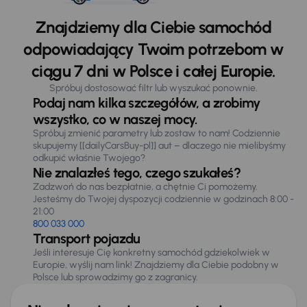
Znajdziemy dla Ciebie samochód
odpowiadający Twoim potrzebom w
ciągu 7 dni w Polsce i całej Europie.
Spróbuj dostosować filtr lub wyszukać ponownie.
Podaj nam kilka szczegółów, a zrobimy
wszystko, co w naszej mocy.
Spróbuj zmienić parametry lub zostaw to nam! Codziennie
skupujemy [[dailyCarsBuy-pl]] aut – dlaczego nie mielibyśmy
odkupić właśnie Twojego?
Nie znalazłeś tego, czego szukałeś?
Zadzwoń do nas bezpłatnie, a chętnie Ci pomożemy.
Jesteśmy do Twojej dyspozycji codziennie w godzinach 8:00 -
21:00
800 033 000
Transport pojazdu
Jeśli interesuje Cię konkretny samochód gdziekolwiek w
Europie, wyślij nam link! Znajdziemy dla Ciebie podobny w
Polsce lub sprowadzimy go z zagranicy.