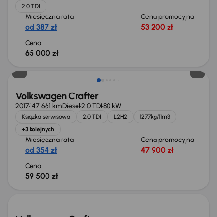
2.0 TDI
Miesięczna rata
Cena promocyjna
od 387 zł
53 200 zł
Cena
65 000 zł
Świeżo skupione
Volkswagen Crafter
2017
147 661 km
Diesel
2.0 TDI
80 kW
Książka serwisowa
2.0 TDI
L2H2
1277kg/11m3
+3 kolejnych
Miesięczna rata
Cena promocyjna
od 354 zł
47 900 zł
Cena
59 500 zł
Świeżo skupione