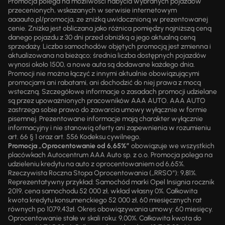
Promocja polega na możliwości nabycia wybranych pojazdów
przecenionych, wskazanych w serwisie internetowym
aaaauto.pl/promocja, ze zniżką uwidocznioną w prezentowanej
cenie. Zniżka jest obliczana jako różnica pomiędzy najniższą ceną
danego pojazdu z 30 dni przed obniżką a jego aktualną ceną
sprzedaży. Liczba samochodów objętych promocją jest zmienna i
aktualizowana na bieżąco; średnia liczba dostępnych pojazdów
wynosi około 1500, a nowe auta są dodawane każdego dnia.
Promocji nie można łączyć z innymi aktualnie obowiązującymi
promocjami ani rabatami, ani dochodzić do niej prawa z mocą
wsteczną. Szczegółowe informacje o zasadach promocji udzielane
są przez upoważnionych pracowników AAA AUTO. AAA AUTO
zastrzega sobie prawo do zawarcia umowy wyłącznie w formie
pisemnej. Prezentowane informacje mają charakter wyłącznie
informacyjny i nie stanowią oferty ani zapewnienia w rozumieniu
art. 66 § 1 oraz art. 556 Kodeksu cywilnego.
Promocja „Oprocentowanie od 6,65%”
obowiązuje we wszystkich
placówkach Autocentrum AAA Auto sp. z o.o. Promocja polega na
udzieleniu kredytu na auto z oprocentowaniem od 6,65%.
Rzeczywista Roczna Stopa Oprocentowania („RRSO“): 9,81%.
Reprezentatywny przykład: Samochód marki Opel Insignia rocznik
2019, cena samochodu 52 000 zł, wkład własny 0%. Całkowita
kwota kredytu konsumenckiego 52 000 zł, 60 miesięcznych rat
równych po 1079,43zł. Okres obowiązywania umowy: 60 miesięcy.
Oprocentowanie stałe w skali roku: 9,00%. Całkowita kwota do