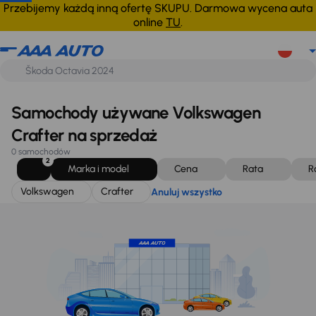
Volkswagen
Crafter
Anuluj wszystko
Przebijemy każdą inną ofertę SKUPU. Darmowa wycena auta
online
TU
.
Samochody używane Volkswagen
Crafter na sprzedaż
0 samochodów
2
Marka i model
Cena
Rata
R
Volkswagen
Crafter
Anuluj wszystko