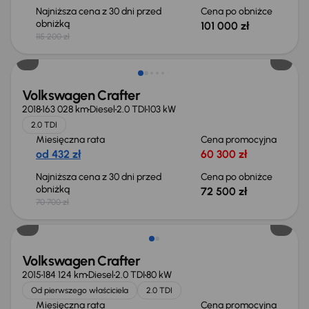
Najniższa cena z 30 dni przed
Cena po obniżce
obniżką
101 000 zł
115 200 zł
Możliwość odliczenia VAT
Volkswagen Crafter
2018
163 028 km
Diesel
2.0 TDI
103 kW
2.0 TDI
Miesięczna rata
Cena promocyjna
od 432 zł
60 300 zł
Najniższa cena z 30 dni przed
Cena po obniżce
obniżką
72 500 zł
70 700 zł
Możliwość odliczenia VAT
Volkswagen Crafter
2015
184 124 km
Diesel
2.0 TDI
80 kW
Od pierwszego właściciela
2.0 TDI
Miesięczna rata
Cena promocyjna