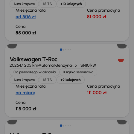
Auta krajowe
1.5 TSI
+10 kolejnych
Miesięczna rata
Cena promocyjna
od 506 zł
81 000 zł
Cena
85 000 zł
Od nowego taniej o 34 999 zł
Volkswagen T-Roc
2025
17 205 km
Automat
Benzyna
1.5 TSI
110 kW
Od pierwszego właściciela
Książka serwisowa
Auta krajowe
1.5 TSI
+9 kolejnych
Miesięczna rata
Cena promocyjna
na miarę
111 000 zł
Cena
115 000 zł