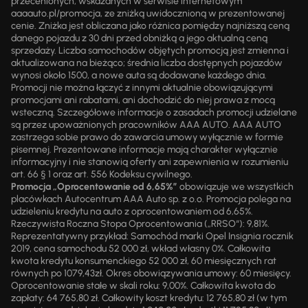
przecenionych, wskazanych w serwisie internetowym
aaaauto.pl/promocja, ze zniżką uwidocznioną w prezentowanej
cenie. Zniżka jest obliczana jako różnica pomiędzy najniższą ceną
danego pojazdu z 30 dni przed obniżką a jego aktualną ceną
sprzedaży. Liczba samochodów objętych promocją jest zmienna i
aktualizowana na bieżąco; średnia liczba dostępnych pojazdów
wynosi około 1500, a nowe auta są dodawane każdego dnia.
Promocji nie można łączyć z innymi aktualnie obowiązującymi
promocjami ani rabatami, ani dochodzić do niej prawa z mocą
wsteczną. Szczegółowe informacje o zasadach promocji udzielane
są przez upoważnionych pracowników AAA AUTO. AAA AUTO
zastrzega sobie prawo do zawarcia umowy wyłącznie w formie
pisemnej. Prezentowane informacje mają charakter wyłącznie
informacyjny i nie stanowią oferty ani zapewnienia w rozumieniu
art. 66 § 1 oraz art. 556 Kodeksu cywilnego.
Promocja „Oprocentowanie od 6,65%”
obowiązuje we wszystkich
placówkach Autocentrum AAA Auto sp. z o.o. Promocja polega na
udzieleniu kredytu na auto z oprocentowaniem od 6,65%.
Rzeczywista Roczna Stopa Oprocentowania („RRSO“): 9,81%.
Reprezentatywny przykład: Samochód marki Opel Insignia rocznik
2019, cena samochodu 52 000 zł, wkład własny 0%. Całkowita
kwota kredytu konsumenckiego 52 000 zł, 60 miesięcznych rat
równych po 1079,43zł. Okres obowiązywania umowy: 60 miesięcy.
Oprocentowanie stałe w skali roku: 9,00%. Całkowita kwota do
zapłaty: 64 765,80 zł. Całkowity koszt kredytu: 12 765,80 zł (w tym