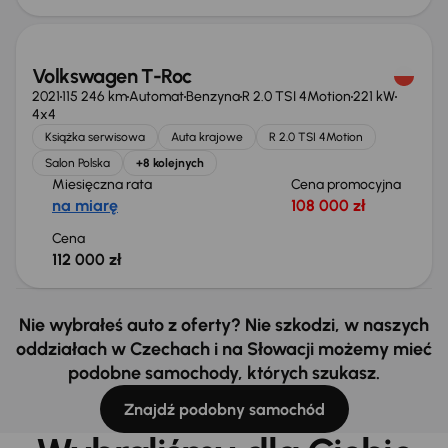
Volkswagen T-Roc
2021
115 246 km
Automat
Benzyna
R 2.0 TSI 4Motion
221 kW
4x4
Książka serwisowa
Auta krajowe
R 2.0 TSI 4Motion
Salon Polska
+8 kolejnych
Miesięczna rata
Cena promocyjna
na miarę
108 000 zł
Cena
112 000 zł
Nie wybrałeś auto z oferty? Nie szkodzi, w naszych
oddziałach w Czechach i na Słowacji możemy mieć
podobne samochody, których szukasz.
Znajdź podobny samochód