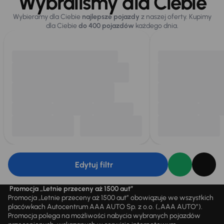
Wybraliśmy dla Ciebie
Wybieramy dla Ciebie
najlepsze pojazdy
z naszej oferty. Kupimy
dla Ciebie
do 400 pojazdów
każdego dnia.
Edytuj filtr
Promocja „Letnie przeceny aż 1500 aut”
Promocja „Letnie przeceny aż 1500 aut” obowiązuje we wszystkich
placówkach Autocentrum AAA AUTO Sp. z o.o. („AAA AUTO”).
Promocja polega na możliwości nabycia wybranych pojazdów