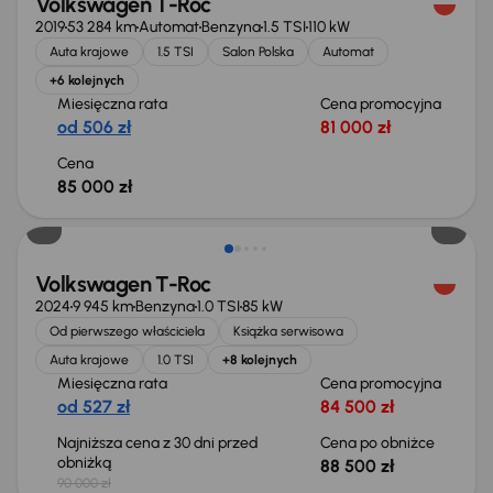
Volkswagen T-Roc
2019
53 284 km
Automat
Benzyna
1.5 TSI
110 kW
Auta krajowe
1.5 TSI
Salon Polska
Automat
+6 kolejnych
Miesięczna rata
Cena promocyjna
od 506 zł
81 000 zł
Cena
85 000 zł
Taniej o 1 500 zł
Volkswagen T-Roc
2024
9 945 km
Benzyna
1.0 TSI
85 kW
Od pierwszego właściciela
Książka serwisowa
Auta krajowe
1.0 TSI
+8 kolejnych
Miesięczna rata
Cena promocyjna
od 527 zł
84 500 zł
Najniższa cena z 30 dni przed
Cena po obniżce
obniżką
88 500 zł
90 000 zł
Świeżo skupione