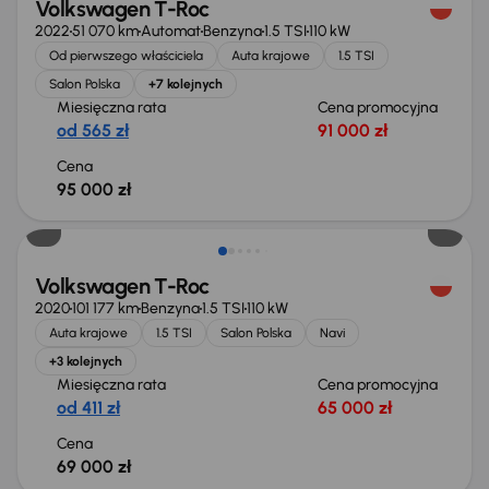
Volkswagen T-Roc
2022
51 070 km
Automat
Benzyna
1.5 TSI
110 kW
Od pierwszego właściciela
Auta krajowe
1.5 TSI
Salon Polska
+7 kolejnych
Miesięczna rata
Cena promocyjna
od 565 zł
91 000 zł
Cena
95 000 zł
Volkswagen T-Roc
2020
101 177 km
Benzyna
1.5 TSI
110 kW
Auta krajowe
1.5 TSI
Salon Polska
Navi
+3 kolejnych
Miesięczna rata
Cena promocyjna
od 411 zł
65 000 zł
Cena
69 000 zł
Świeżo skupione