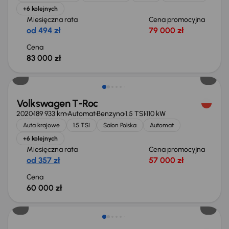
+6 kolejnych
Miesięczna rata
Cena promocyjna
od 494 zł
79 000 zł
Cena
83 000 zł
Możliwość odliczenia VAT
Volkswagen T-Roc
2020
189 933 km
Automat
Benzyna
1.5 TSI
110 kW
Auta krajowe
1.5 TSI
Salon Polska
Automat
+6 kolejnych
Miesięczna rata
Cena promocyjna
od 357 zł
57 000 zł
Cena
60 000 zł