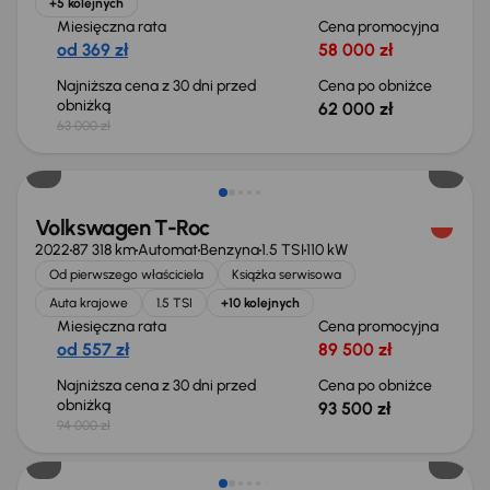
+5 kolejnych
Miesięczna rata
Cena promocyjna
od 369 zł
58 000 zł
Najniższa cena z 30 dni przed
Cena po obniżce
obniżką
62 000 zł
63 000 zł
Taniej o 500 zł
Volkswagen T-Roc
2022
87 318 km
Automat
Benzyna
1.5 TSI
110 kW
Od pierwszego właściciela
Książka serwisowa
Auta krajowe
1.5 TSI
+10 kolejnych
Miesięczna rata
Cena promocyjna
od 557 zł
89 500 zł
Najniższa cena z 30 dni przed
Cena po obniżce
obniżką
93 500 zł
94 000 zł
Możliwość odliczenia VAT