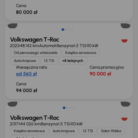
Cena
80 000 zł
Volkswagen T-Roc
2023
48 142 km
Automat
Benzyna
1.5 TSI
110 kW
Od pierwszego właściciela
Książka serwisowa
Auta krajowe
1.5 TSI
+8 kolejnych
Miesięczna rata
Cena promocyjna
od 560 zł
90 000 zł
Cena
94 000 zł
Taniej o 1 000 zł
Volkswagen T-Roc
2017
144 026 km
Benzyna
1.5 TSI
110 kW
Książka serwisowa
Auta krajowe
1.5 TSI
Salon Polska