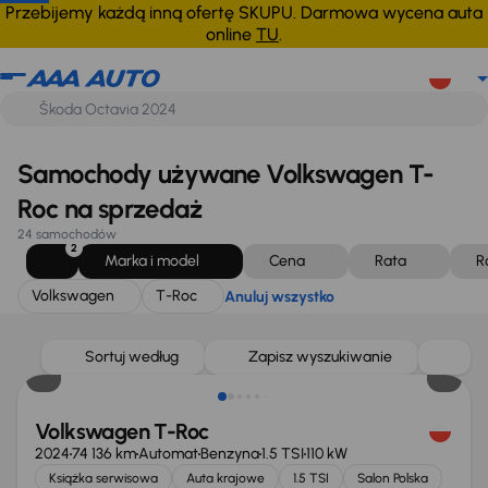
Volkswagen
T-Roc
Anuluj wszystko
Przebijemy każdą inną ofertę SKUPU. Darmowa wycena auta
online
TU
.
Samochody używane Volkswagen T-
Roc na sprzedaż
24 samochodów
2
Marka i model
Cena
Rata
R
Volkswagen
T-Roc
Anuluj wszystko
Sortuj według
Zapisz wyszukiwanie
Volkswagen T-Roc
2024
74 136 km
Automat
Benzyna
1.5 TSI
110 kW
Książka serwisowa
Auta krajowe
1.5 TSI
Salon Polska