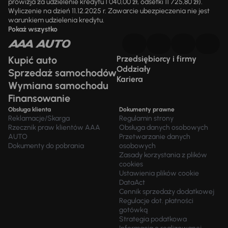
prowizja za udzielenie kredytu 1 040,00 zł, odsetki 11 725,80 zł).
Wyliczenie na dzień 11.12.2025 r. Zawarcie ubezpieczenia nie jest
warunkiem udzielenia kredytu.
Pokaż wszystko
Kupić auto
Przedsiębiorcy i firmy
Oddziały
Sprzedaż samochodów
Kariera
Wymiana samochodu
Finansowanie
Obsługa klienta
Dokumenty prawne
Reklamacje/Skarga
Regulamin strony
Rzecznik praw klientów AAA
Obsługa danych osobowych
AUTO
Przetwarzanie danych
Dokumenty do pobrania
osobowych
Zasady korzystania z plików
cookies
Ustawienia plików cookie
DataAct
Cennik sprzedaży dodatkowej
Regulacje dot. płatności
gotówką
Strategia podatkowa