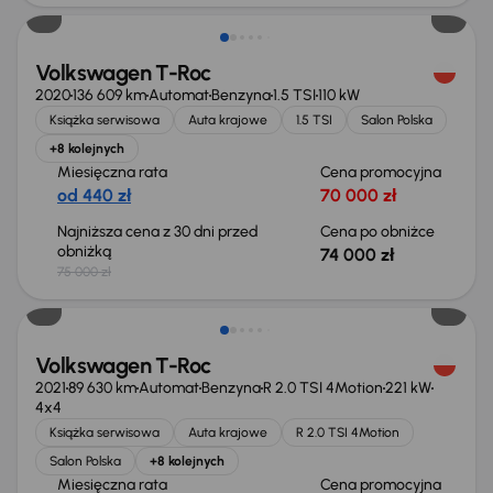
Volkswagen T-Roc
2020
136 609 km
Automat
Benzyna
1.5 TSI
110 kW
Książka serwisowa
Auta krajowe
1.5 TSI
Salon Polska
+8 kolejnych
Miesięczna rata
Cena promocyjna
od 440 zł
70 000 zł
Najniższa cena z 30 dni przed
Cena po obniżce
obniżką
74 000 zł
75 000 zł
Volkswagen T-Roc
2021
89 630 km
Automat
Benzyna
R 2.0 TSI 4Motion
221 kW
4x4
Książka serwisowa
Auta krajowe
R 2.0 TSI 4Motion
Salon Polska
+8 kolejnych
Miesięczna rata
Cena promocyjna