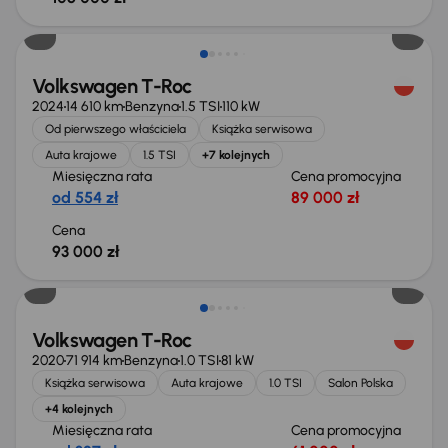
Od nowego taniej o 21 999 zł
Volkswagen T-Roc
2024
14 610 km
Benzyna
1.5 TSI
110 kW
Od pierwszego właściciela
Książka serwisowa
Auta krajowe
1.5 TSI
+7 kolejnych
Miesięczna rata
Cena promocyjna
od 554 zł
89 000 zł
Cena
93 000 zł
Taniej o 1 500 zł
Volkswagen T-Roc
2020
71 914 km
Benzyna
1.0 TSI
81 kW
Książka serwisowa
Auta krajowe
1.0 TSI
Salon Polska
+4 kolejnych
Miesięczna rata
Cena promocyjna