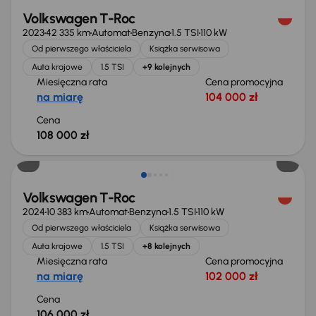
Volkswagen T-Roc
2023
42 335 km
Automat
Benzyna
1.5 TSI
110 kW
Od pierwszego właściciela
Książka serwisowa
Auta krajowe
1.5 TSI
+9 kolejnych
Miesięczna rata
Cena promocyjna
na miarę
104 000 zł
Cena
108 000 zł
Od nowego taniej o 39 000 zł
Volkswagen T-Roc
2024
10 383 km
Automat
Benzyna
1.5 TSI
110 kW
Od pierwszego właściciela
Książka serwisowa
Auta krajowe
1.5 TSI
+8 kolejnych
Miesięczna rata
Cena promocyjna
na miarę
102 000 zł
Cena
106 000 zł