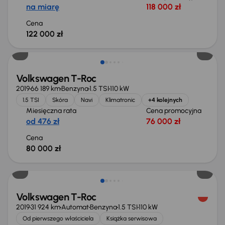
na miarę
118 000 zł
Cena
122 000 zł
Volkswagen T-Roc
2019
66 189 km
Benzyna
1.5 TSI
110 kW
1.5 TSI
Skóra
Navi
Klimatronic
+4 kolejnych
Miesięczna rata
Cena promocyjna
od 476 zł
76 000 zł
Cena
80 000 zł
Świeżo skupione
Volkswagen T-Roc
2019
31 924 km
Automat
Benzyna
1.5 TSI
110 kW
Od pierwszego właściciela
Książka serwisowa