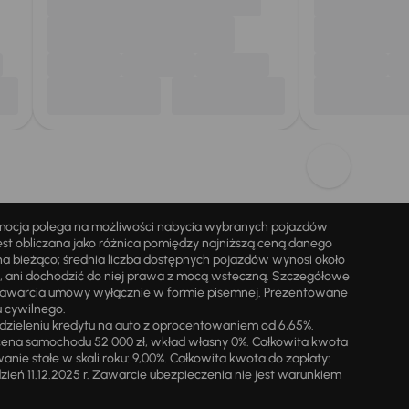
omocja polega na możliwości nabycia wybranych pojazdów
st obliczana jako różnica pomiędzy najniższą ceną danego
na bieżąco; średnia liczba dostępnych pojazdów wynosi około
i, ani dochodzić do niej prawa z mocą wsteczną. Szczegółowe
zawarcia umowy wyłącznie w formie pisemnej. Prezentowane
u cywilnego.
zieleniu kredytu na auto z oprocentowaniem od 6,65%.
cena samochodu 52 000 zł, wkład własny 0%. Całkowita kwota
ie stałe w skali roku: 9,00%. Całkowita kwota do zapłaty:
a dzień 11.12.2025 r. Zawarcie ubezpieczenia nie jest warunkiem