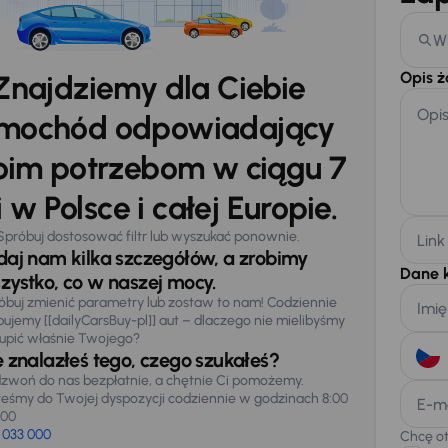
W
Opis 
Znajdziemy dla Ciebie
Opi
mochód odpowiadający
im potrzebom w ciągu 7
 w Polsce i całej Europie.
Spróbuj dostosować filtr lub wyszukać ponownie.
Link
daj nam kilka szczegółów, a zrobimy
Dane 
zystko, co w naszej mocy.
óbuj zmienić parametry lub zostaw to nam! Codziennie
Imię
pujemy [[dailyCarsBuy-pl]] aut – dlaczego nie mielibyśmy
upić właśnie Twojego?
e znalazłeś tego, czego szukałeś?
zwoń do nas bezpłatnie, a chętnie Ci pomożemy.
teśmy do Twojej dyspozycji codziennie w godzinach 8:00
E-m
:00
 033 000
Chcę o