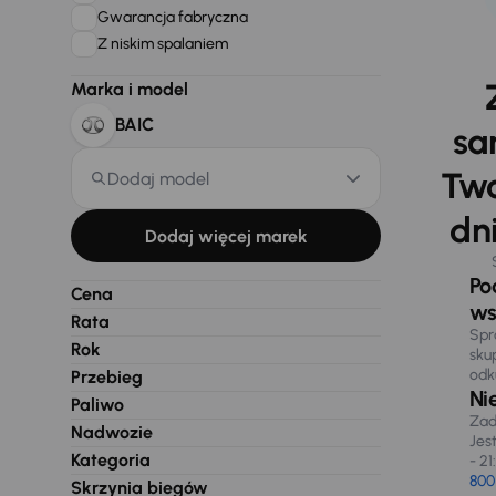
Gwarancja fabryczna
Z niskim spalaniem
Marka i model
BAIC
sa
Two
Dodaj model
dni
Dodaj więcej marek
Po
Cena
ws
Rata
Spr
Rok
sku
odk
Przebieg
Ni
Paliwo
Zad
Nadwozie
Jes
Kategoria
- 21
800
Skrzynia biegów