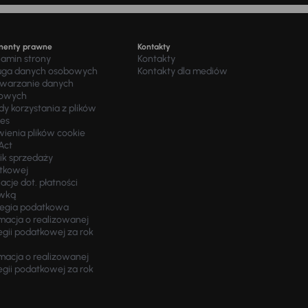
menty prawne
Kontakty
lamin strony
Kontakty
uga danych osobowych
Kontakty dla mediów
twarzanie danych
owych
y korzystania z plików
ies
wienia plików cookie
Act
ik sprzedaży
tkowej
acje dot. płatności
wką
tegia podatkowa
macja o realizowanej
egii podatkowej za rok
macja o realizowanej
egii podatkowej za rok