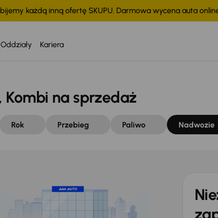
bijemy każdą inną ofertę SKUPU. Darmowa wycena auta onli
Oddziały
Kariera
 Kombi na sprzedaż
Rok
Przebieg
Paliwo
Nadwozie
Nie
zap