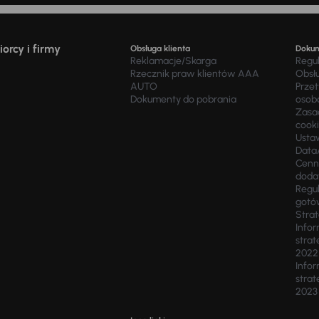
orcy i firmy
Obsługa klienta
Doku
Reklamacje/Skarga
Regu
Rzecznik praw klientów AAA
Obsł
AUTO
Prze
Dokumenty do pobrania
osob
Zasad
cook
Usta
Data
Cenn
doda
Regul
gotó
Stra
Infor
strat
2022
Infor
strat
2023