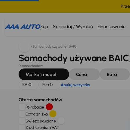
Prze
Szukam:
BAIC
Kombi
Anuluj wszystko
Kup
Sprzedaj / Wymień
Finansowanie
Samochody używane
BAIC
Samochody używane BAIC,
0 samochodów
Marka i model
Cena
Rata
BAIC
Kombi
Anuluj wszystko
Oferta samochodów
Po rabacie
Extra zniżka
Świeżo skupione
Z odliczeniem VAT