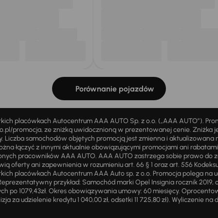
Porównanie pojazdów
stkich placówkach Autocentrum AAA AUTO Sp. z o.o. („AAA AUTO”). Pr
pl/promocja, ze zniżką uwidocznioną w prezentowanej cenie. Zniżka je
ży. Liczba samochodów objętych promocją jest zmienna i aktualizowana 
ożna łączyć z innymi aktualnie obowiązującymi promocjami ani rabatam
żnionych pracowników AAA AUTO. AAA AUTO zastrzega sobie prawo do 
ią oferty ani zapewnienia w rozumieniu art. 66 § 1 oraz art. 556 Kodeks
ich placówkach Autocentrum AAA Auto sp. z o.o. Promocja polega na ud
eprezentatywny przykład: Samochód marki Opel Insignia rocznik 2019, 
ch po 1079,43zł. Okres obowiązywania umowy: 60 miesięcy. Oprocentowan
zja za udzielenie kredytu 1 040,00 zł, odsetki 11 725,80 zł). Wyliczenie n