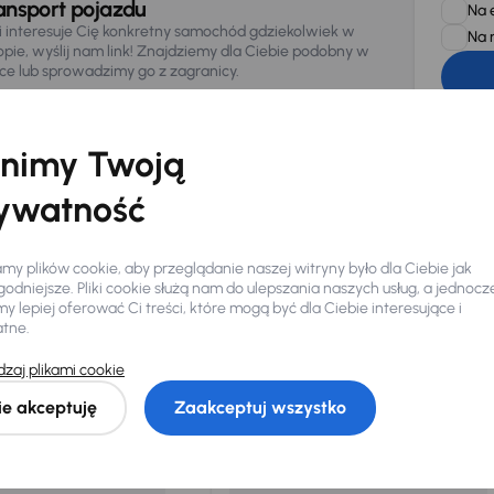
ansport pojazdu
Na 
li interesuje Cię konkretny samochód gdziekolwiek w
Na 
opie, wyślij nam link! Znajdziemy dla Ciebie podobny w
sce lub sprowadzimy go z zagranicy.
Zwracamy u
zagwaranto
874/15, Či
osobowe z
nimy Twoją
ywatność
y plików cookie, aby przeglądanie naszej witryny było dla Ciebie jak
odniejsze. Pliki cookie służą nam do ulepszania naszych usług, a jednocz
 lepiej oferować Ci treści, które mogą być dla Ciebie interesujące i
Ciebie
atne.
zaj plikami cookie
my dla Ciebie
do 400 pojazdów
każdego dnia.
ie akceptuję
Zaakceptuj wszystko