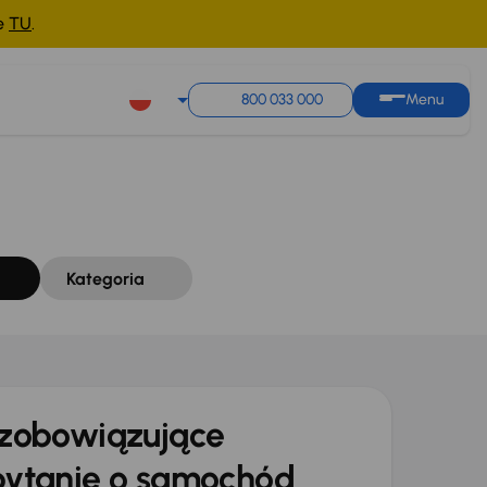
ne
TU
.
Sortuj według
Zapisz wyszukiwanie
800 033 000
Menu
Kategoria
zobowiązujące
ytanie o samochód