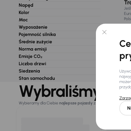
Tr
Napęd
Jeś
Kolor
Eur
Pol
Moc
Wyposażenie
Pojemność silnika
Ce
Średnie zużycie
Norma emisji
pr
Emisje CO₂
Liczba drzwi
Siedzenia
Używam
najwyg
Stan samochodu
możemy
Wybraliśmy dla 
przyd
Zarząd
Wybieramy dla Ciebie
najlepsze pojazdy
z naszej oferty. Kupi
N