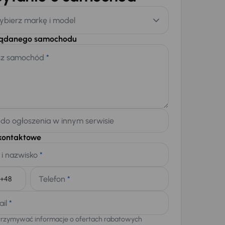
ybierz markę i model
żądanego samochodu
sz samochód
*
 do ogłoszenia w innym serwisie
kontaktowe
 i nazwisko
*
Telefon
*
+48
ail
*
trzymywać informacje o ofertach rabatowych