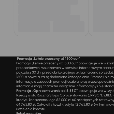
Promocja „Letnie przeceny aż 1500 aut”
Promocja „Letnie przeceny aż 1500 aut” obowiązuje we wszy
przecenionych, wskazanych w serwisie internetowym aaaauto.
pojazdu z 30 dni przed obniżką a jego aktualną ceną sprzeda
1500, a nowe auta są dodawane każdego dnia. Promocji nie m
informacje o zasadach promocji udzielane są przez upowa
informacje mają charakter wyłącznie informacyjny i nie stanow
Promocja „Oprocentowanie od 6,65%”
obowiązuje we wszystk
Rzeczywista Roczna Stopa Oprocentowania („RRSO“): 9,81%. R
kredytu konsumenckiego 52 000 zł, 60 miesięcznych rat równy
64 765,80 zł. Całkowity koszt kredytu: 12 765,80 zł (w tym prowi
udzielenia kredytu.
Pokaż wszystko