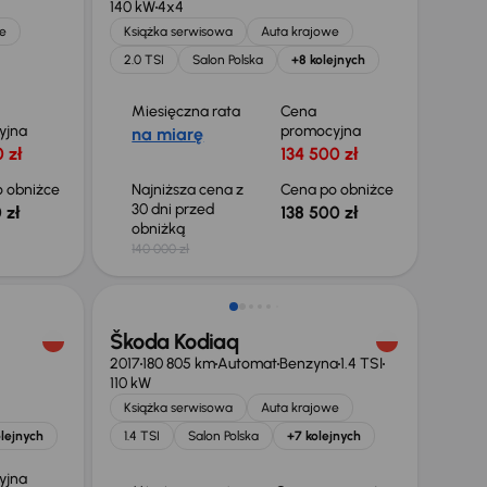
140 kW
4x4
e
Książka serwisowa
Auta krajowe
2.0 TSI
Salon Polska
+8 kolejnych
Miesięczna rata
Cena
yjna
promocyjna
na miarę
 zł
134 500 zł
 obniżce
Najniższa cena z
Cena po obniżce
30 dni przed
 zł
138 500 zł
obniżką
140 000 zł
Škoda Kodiaq
2017
180 805 km
Automat
Benzyna
1.4 TSI
110 kW
Książka serwisowa
Auta krajowe
lejnych
1.4 TSI
Salon Polska
+7 kolejnych
yjna