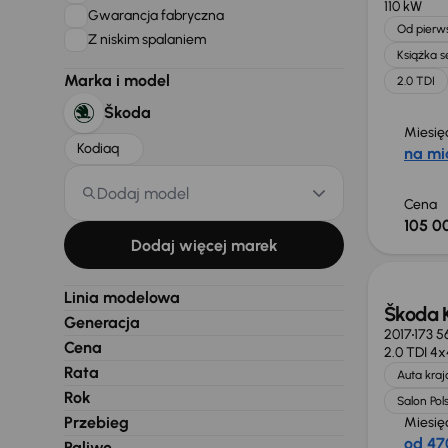
110 kW
Gwarancja fabryczna
Od pierws
Z niskim spalaniem
Książka 
Marka i model
2.0 TDI
Škoda
Miesię
Kodiaq
na mi
Dodaj model
Cena
105 0
Dodaj więcej marek
Linia modelowa
Škoda 
Generacja
2017
173 5
Cena
2.0 TDI 4x
Rata
Auta kra
Rok
Salon Pol
Przebieg
Miesię
od 47
Paliwo