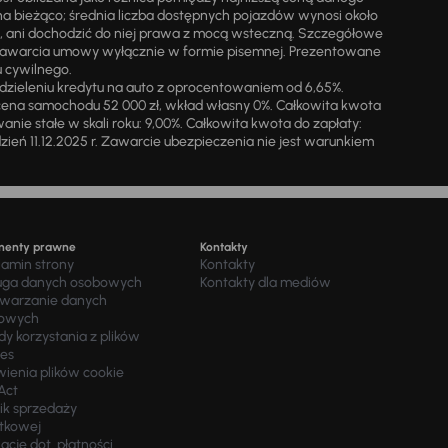
na bieżąco; średnia liczba dostępnych pojazdów wynosi około
i, ani dochodzić do niej prawa z mocą wsteczną. Szczegółowe
zawarcia umowy wyłącznie w formie pisemnej. Prezentowane
u cywilnego.
zieleniu kredytu na auto z oprocentowaniem od 6,65%.
cena samochodu 52 000 zł, wkład własny 0%. Całkowita kwota
ie stałe w skali roku: 9,00%. Całkowita kwota do zapłaty:
a dzień 11.12.2025 r. Zawarcie ubezpieczenia nie jest warunkiem
menty prawne
Kontakty
lamin strony
Kontakty
uga danych osobowych
Kontakty dla mediów
twarzanie danych
owych
y korzystania z plików
ies
wienia plików cookie
Act
ik sprzedaży
tkowej
acje dot. płatności