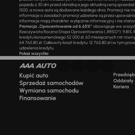
pojazdu z 30 dni przed obniżką a jego aktualną ceną sprzeda
1500, a nowe auta są dodawane każdego dnia. Promocji nie m
informacje o zasadach promocji udzielane są przez upowa
informacje mają charakter wyłącznie informacyjny i nie stanow
Promocja „Oprocentowanie od 6,65%”
obowiązuje we wszystk
Rzeczywista Roczna Stopa Oprocentowania („RRSO“): 9,81%. R
kredytu konsumenckiego 52 000 zł, 60 miesięcznych rat równy
64 765,80 zł. Całkowity koszt kredytu: 12 765,80 zł (w tym prowi
udzielenia kredytu.
Pokaż wszystko
Kupić auto
Przedsiębi
Oddziały
Sprzedaż samochodów
Kariera
Wymiana samochodu
Finansowanie