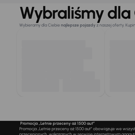
Wybraliśmy dla 
Wybieramy dla Ciebie
najlepsze pojazdy
z naszej oferty. Kupi
Promocja „Letnie przeceny aż 1500 aut”
Promocja „Letnie przeceny aż 1500 aut” obowiązuje we wszy
przecenionych, wskazanych w serwisie internetowym aaaauto.