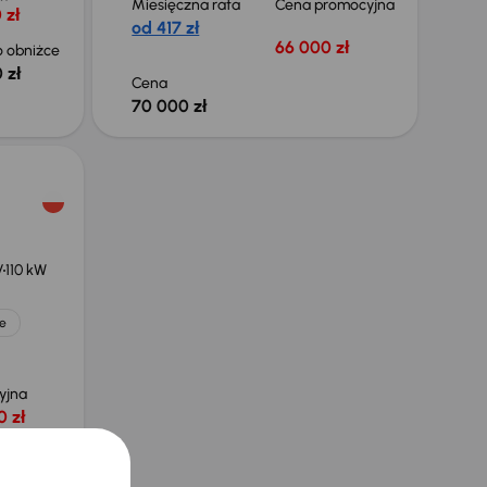
Miesięczna rata
Cena promocyjna
 zł
od 417 zł
66 000 zł
 obniżce
 zł
Cena
70 000 zł
-
V
110 kW
e
yjna
0 zł
 obniżce
0 zł