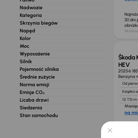
Nadwozie
Najniż
Kategoria
30 dni
Skrzynia biegów
obniż
Napęd
78 000 z
Taniej 
Kolor
Moc
Wyposażenie
Škoda K
Silnik
HEV
Pojemność silnika
2025
6 18
Średnie zużycie
Benzyna +
Od pierws
Norma emisji
Emisje CO₂
Książka 
Liczba drzwi
1.5 TSI 
Miesię
Siedzenia
na mi
Stan samochodu
Najniż
30 dni