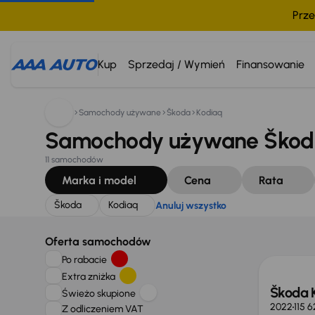
Prze
Szukam:
Škoda
Kodiaq
Anuluj wszystko
Kup
Sprzedaj / Wymień
Finansowanie
Samochody używane
Škoda
Kodiaq
Samochody używane Škoda
11 samochodów
Marka i model
Cena
Rata
Škoda
Kodiaq
Anuluj wszystko
Możliw
Oferta samochodów
Po rabacie
Extra zniżka
Škoda 
Świeżo skupione
2022
115 
Z odliczeniem VAT