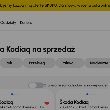
bijemy każdą inną ofertę SKUPU. Darmowa wycena auta onli
Oddziały
Kariera
 Kodiaq na sprzedaż
Rok
Przebieg
Paliwo
Nadwozie
ość odliczenia VAT
Taniej o 1 000 zł
Otwieranie samochodów w nowej karcie
Kodiaq
Škoda Kodiaq
624 km
Automat
Diesel
2.0 TDI
2017
177 735 km
Automat
Diesel