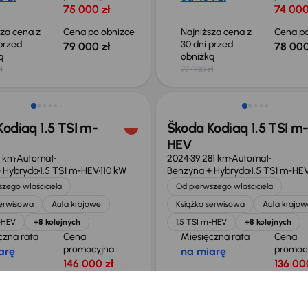
75 000 zł
74 000
sza cena z
Cena po obniżce
Najniższa cena z
Cena po
 przed
30 dni przed
79 000 zł
78 000
ką
obniżką
ł
77 000 zł
o 2 000 zł
Taniej o 3 000 zł
odiaq 1.5 TSI m-
Škoda Kodiaq 1.5 TSI m
HEV
5 km
Automat
2024
39 281 km
Automat
 Hybryda
1.5 TSI m-HEV
110 kW
Benzyna + Hybryda
1.5 TSI m-HE
zego właściciela
Od pierwszego właściciela
serwisowa
Auta krajowe
Książka serwisowa
Auta krajow
m-HEV
+8 kolejnych
1.5 TSI m-HEV
+8 kolejnych
czna rata
Cena
Miesięczna rata
Cena
promocyjna
promoc
arę
na miarę
146 000 zł
136 00
sza cena z
Cena po obniżce
Najniższa cena z
Cena po
 przed
30 dni przed
150 000 zł
140 00