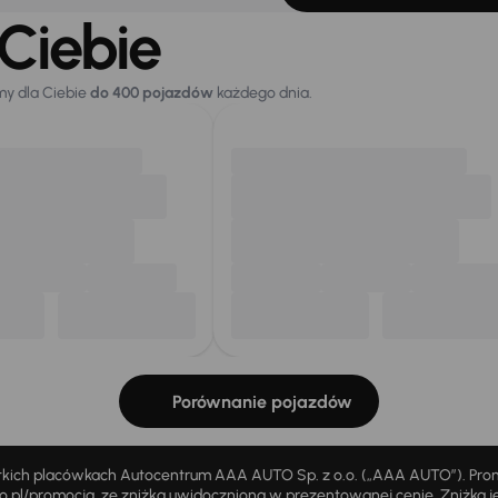
Ciebie
my dla Ciebie
do 400 pojazdów
każdego dnia.
Porównanie pojazdów
stkich placówkach Autocentrum AAA AUTO Sp. z o.o. („AAA AUTO”). Pr
pl/promocja, ze zniżką uwidocznioną w prezentowanej cenie. Zniżka je