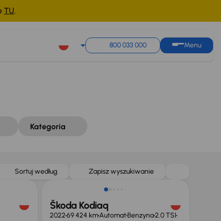
ne
TU
.
Sortuj według
Zapisz wyszukiwanie
800 033 000
Menu
Kategoria
Taniej o 1 500 zł
Sortuj według
Zapisz wyszukiwanie
Škoda Kodiaq
2022
69 424 km
Automat
Benzyna
2.0 TSI