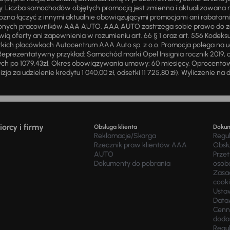
ży. Liczba samochodów objętych promocją jest zmienna i aktualizowana 
ożna łączyć z innymi aktualnie obowiązującymi promocjami ani rabatam
żnionych pracowników AAA AUTO. AAA AUTO zastrzega sobie prawo do 
ią oferty ani zapewnienia w rozumieniu art. 66 § 1 oraz art. 556 Kodeks
ich placówkach Autocentrum AAA Auto sp. z o.o. Promocja polega na ud
eprezentatywny przykład: Samochód marki Opel Insignia rocznik 2019, 
ch po 1079,43zł. Okres obowiązywania umowy: 60 miesięcy. Oprocentowan
zja za udzielenie kredytu 1 040,00 zł, odsetki 11 725,80 zł). Wyliczenie n
orcy i firmy
Obsługa klienta
Doku
Reklamacje/Skarga
Regu
Rzecznik praw klientów AAA
Obsł
AUTO
Prze
Dokumenty do pobrania
osob
Zasad
cook
Usta
Data
Cenn
doda
Regul