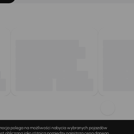
omocja polega na możliwości nabycia wybranych pojazdów
st obliczana jako różnica pomiędzy najniższą ceną danego