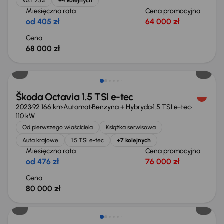
VAT 23%
+4 kolejnych
Miesięczna rata
Cena promocyjna
od 405 zł
64 000 zł
Cena
68 000 zł
Możliwość odliczenia VAT
Škoda Octavia 1.5 TSI e-tec
2023
92 166 km
Automat
Benzyna + Hybryda
1.5 TSI e-tec
110 kW
Od pierwszego właściciela
Książka serwisowa
Auta krajowe
1.5 TSI e-tec
+7 kolejnych
Miesięczna rata
Cena promocyjna
od 476 zł
76 000 zł
Cena
80 000 zł
Świeżo skupione