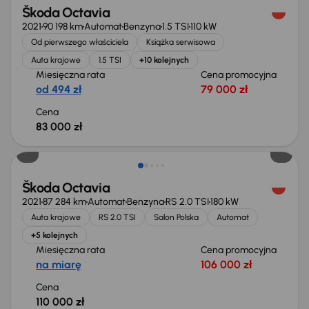
Škoda Octavia
2021
90 198 km
Automat
Benzyna
1.5 TSI
110 kW
Od pierwszego właściciela
Książka serwisowa
Auta krajowe
1.5 TSI
+10 kolejnych
Miesięczna rata
Cena promocyjna
od 494 zł
79 000 zł
Cena
83 000 zł
Škoda Octavia
2021
87 284 km
Automat
Benzyna
RS 2.0 TSI
180 kW
Auta krajowe
RS 2.0 TSI
Salon Polska
Automat
+5 kolejnych
Miesięczna rata
Cena promocyjna
na miarę
106 000 zł
Cena
110 000 zł