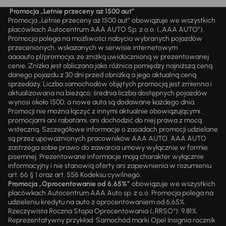
Promocja „Letnie przeceny aż 1500 aut”
Promocja „Letnie przeceny aż 1500 aut” obowiązuje we wszystkich
placówkach Autocentrum AAA AUTO Sp. z o.o. („AAA AUTO”).
Promocja polega na możliwości nabycia wybranych pojazdów
przecenionych, wskazanych w serwisie internetowym
aaaauto.pl/promocja, ze zniżką uwidocznioną w prezentowanej
cenie. Zniżka jest obliczana jako różnica pomiędzy najniższą ceną
danego pojazdu z 30 dni przed obniżką a jego aktualną ceną
sprzedaży. Liczba samochodów objętych promocją jest zmienna i
aktualizowana na bieżąco; średnia liczba dostępnych pojazdów
wynosi około 1500, a nowe auta są dodawane każdego dnia.
Promocji nie można łączyć z innymi aktualnie obowiązującymi
promocjami ani rabatami, ani dochodzić do niej prawa z mocą
wsteczną. Szczegółowe informacje o zasadach promocji udzielane
są przez upoważnionych pracowników AAA AUTO. AAA AUTO
zastrzega sobie prawo do zawarcia umowy wyłącznie w formie
pisemnej. Prezentowane informacje mają charakter wyłącznie
informacyjny i nie stanowią oferty ani zapewnienia w rozumieniu
art. 66 § 1 oraz art. 556 Kodeksu cywilnego.
Promocja „Oprocentowanie od 6,65%”
obowiązuje we wszystkich
placówkach Autocentrum AAA Auto sp. z o.o. Promocja polega na
udzieleniu kredytu na auto z oprocentowaniem od 6,65%.
Rzeczywista Roczna Stopa Oprocentowania („RRSO“): 9,81%.
Reprezentatywny przykład: Samochód marki Opel Insignia rocznik