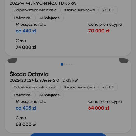
2022
94 443 km
Diesel
2.0 TDI
85 kW
Od pierwszego właściciela
Książka serwisowa
2.0 TDI
1. Właściciel
+6 kolejnych
Miesięczna rata
Cena promocyjna
od 440 zł
70 000 zł
Cena
74 000 zł
Możliwość odliczenia VAT
Škoda Octavia
2022
123 024 km
Diesel
2.0 TDI
85 kW
Od pierwszego właściciela
Książka serwisowa
2.0 TDI
1. Właściciel
+6 kolejnych
Miesięczna rata
Cena promocyjna
od 405 zł
64 000 zł
Cena
68 000 zł