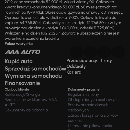
2019, cena samochodu 52 000 zł, wkład własny 0%. Całkowita
kwota kredytu konsumenckiego 52 000 zł, 60 miesięcznych rat
równych po 1079,43zł. Okres obowiązywania umowy: 60 miesięcy.
Oprocentowanie stałe w skali roku: 9,00%. Całkowita kwota do
zapłaty: 64 765,80 zł. Całkowity koszt kredytu: 12 765,80 zł (w tym
prowizja za udzielenie kredytu 1 040,00 zł, odsetki 11 725,80 zł).
Wyliczenie na dzień 11.12.2025 r. Zawarcie ubezpieczenia nie jest
warunkiem udzielenia kredytu.
Pokaż wszystko
Kupić auto
Przedsiębiorcy i firmy
Oddziały
Sprzedaż samochodów
Kariera
Wymiana samochodu
Finansowanie
Obsługa klienta
Dokumenty prawne
Reklamacje/Skarga
Regulamin strony
Rzecznik praw klientów AAA
Obsługa danych osobowych
AUTO
Przetwarzanie danych
Dokumenty do pobrania
osobowych
Zasady korzystania z plików
cookies
Ustawienia plików cookie