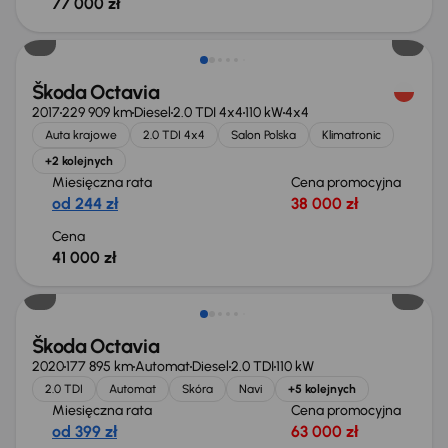
77 000 zł
Škoda Octavia
2017
229 909 km
Diesel
2.0 TDI 4x4
110 kW
4x4
Auta krajowe
2.0 TDI 4x4
Salon Polska
Klimatronic
+2 kolejnych
Miesięczna rata
Cena promocyjna
od 244 zł
38 000 zł
Cena
41 000 zł
Škoda Octavia
2020
177 895 km
Automat
Diesel
2.0 TDI
110 kW
2.0 TDI
Automat
Skóra
Navi
+5 kolejnych
Miesięczna rata
Cena promocyjna
od 399 zł
63 000 zł