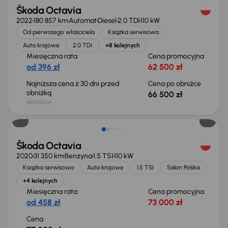
Škoda Octavia
2022
180 857 km
Automat
Diesel
2.0 TDI
110 kW
Od pierwszego właściciela
Książka serwisowa
Auta krajowe
2.0 TDI
+8 kolejnych
Miesięczna rata
Cena promocyjna
od 396 zł
62 500 zł
Najniższa cena z 30 dni przed
Cena po obniżce
obniżką
66 500 zł
68 000 zł
Škoda Octavia
2020
31 350 km
Benzyna
1.5 TSI
110 kW
Książka serwisowa
Auta krajowe
1.5 TSI
Salon Polska
+4 kolejnych
Miesięczna rata
Cena promocyjna
od 458 zł
73 000 zł
Cena