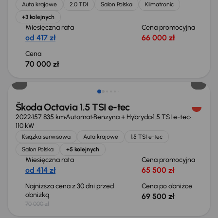
Auta krajowe
2.0 TDI
Salon Polska
Klimatronic
+3 kolejnych
Miesięczna rata
Cena promocyjna
od 417 zł
66 000 zł
Cena
70 000 zł
Taniej o 500 zł
Škoda Octavia 1.5 TSI e-tec
2022
157 835 km
Automat
Benzyna + Hybryda
1.5 TSI e-tec
110 kW
Książka serwisowa
Auta krajowe
1.5 TSI e-tec
Salon Polska
+5 kolejnych
Miesięczna rata
Cena promocyjna
od 414 zł
65 500 zł
Najniższa cena z 30 dni przed
Cena po obniżce
obniżką
69 500 zł
70 000 zł
Możliwość odliczenia VAT