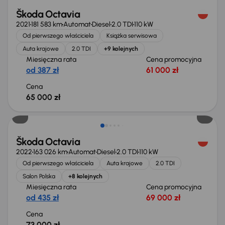
Škoda Octavia
2021
181 583 km
Automat
Diesel
2.0 TDI
110 kW
Od pierwszego właściciela
Książka serwisowa
Auta krajowe
2.0 TDI
+9 kolejnych
Miesięczna rata
Cena promocyjna
od 387 zł
61 000 zł
Cena
65 000 zł
Świeżo skupione
Škoda Octavia
2022
163 026 km
Automat
Diesel
2.0 TDI
110 kW
Od pierwszego właściciela
Auta krajowe
2.0 TDI
Salon Polska
+8 kolejnych
Miesięczna rata
Cena promocyjna
od 435 zł
69 000 zł
Cena
73 000 zł