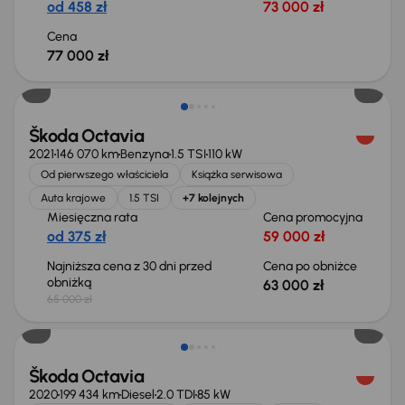
od 458 zł
73 000 zł
Cena
77 000 zł
Taniej o 2 000 zł
Škoda Octavia
2021
146 070 km
Benzyna
1.5 TSI
110 kW
Od pierwszego właściciela
Książka serwisowa
Auta krajowe
1.5 TSI
+7 kolejnych
Miesięczna rata
Cena promocyjna
od 375 zł
59 000 zł
Najniższa cena z 30 dni przed
Cena po obniżce
obniżką
63 000 zł
65 000 zł
Możliwość odliczenia VAT
Škoda Octavia
2020
199 434 km
Diesel
2.0 TDI
85 kW