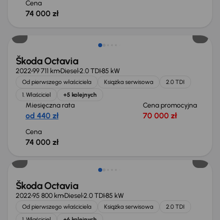
Cena
74 000 zł
Możliwość odliczenia VAT
Škoda Octavia
2022
99 711 km
Diesel
2.0 TDI
85 kW
Od pierwszego właściciela
Książka serwisowa
2.0 TDI
1. Właściciel
+5 kolejnych
Miesięczna rata
Cena promocyjna
od 440 zł
70 000 zł
Cena
74 000 zł
Możliwość odliczenia VAT
Škoda Octavia
2022
95 800 km
Diesel
2.0 TDI
85 kW
Od pierwszego właściciela
Książka serwisowa
2.0 TDI
1. Właściciel
+6 kolejnych