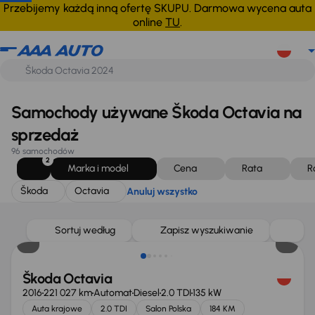
Škoda
Octavia
Anuluj wszystko
Przebijemy każdą inną ofertę SKUPU. Darmowa wycena auta
online
TU
.
Samochody używane Škoda Octavia na
sprzedaż
96 samochodów
2
Marka i model
Cena
Rata
R
Škoda
Octavia
Anuluj wszystko
Sortuj według
Zapisz wyszukiwanie
Škoda Octavia
2016
221 027 km
Automat
Diesel
2.0 TDI
135 kW
Auta krajowe
2.0 TDI
Salon Polska
184 KM