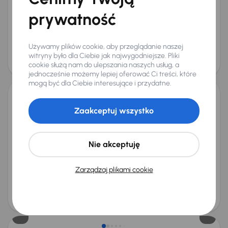
+5 kolejnych
prywatność
Miesięczna rata
Cena promocyjna
od 339 zł
54 000 zł
Używamy plików cookie, aby przeglądanie naszej
Cena
witryny było dla Ciebie jak najwygodniejsze. Pliki
57 000 zł
cookie służą nam do ulepszania naszych usług, a
Taniej o 500 zł
jednocześnie możemy lepiej oferować Ci treści, które
mogą być dla Ciebie interesujące i przydatne.
Škoda Octavia
Zaakceptuj wszystko
2024
13 779 km
Benzyna
1.5 TSI
85 kW
Od pierwszego właściciela
Książka serwisowa
Auta krajowe
1.5 TSI
+6 kolejnych
Nie akceptuję
Miesięczna rata
Cena promocyjna
od 521 zł
83 500 zł
Zarządzaj plikami cookie
Najniższa cena z 30 dni przed
Cena po obniżce
obniżką
87 500 zł
88 000 zł
Możliwość odliczenia VAT