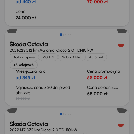
od 440 zł
70 000 zł
Cena
74 000 zł
Taniej o 1 000 zł
Škoda Octavia
2021
228 212 km
Automat
Diesel
2.0 TDI
110 kW
Auta krajowe
2.0 TDI
Salon Polska
Automat
+5 kolejnych
Miesięczna rata
Cena promocyjna
od 345 zł
55 000 zł
Najniższa cena z 30 dni przed
Cena po obniżce
obniżką
58 000 zł
59 000 zł
Škoda Octavia
2022
147 372 km
Diesel
2.0 TDI
110 kW