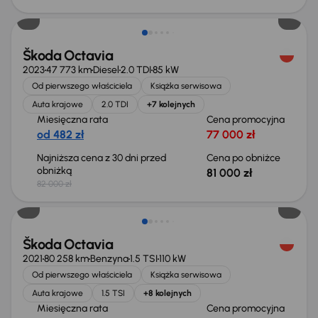
Taniej o 1 000 zł
Škoda Octavia
2023
47 773 km
Diesel
2.0 TDI
85 kW
Od pierwszego właściciela
Książka serwisowa
Auta krajowe
2.0 TDI
+7 kolejnych
Miesięczna rata
Cena promocyjna
od 482 zł
77 000 zł
Najniższa cena z 30 dni przed
Cena po obniżce
obniżką
81 000 zł
82 000 zł
Możliwość odliczenia VAT
Škoda Octavia
2021
80 258 km
Benzyna
1.5 TSI
110 kW
Od pierwszego właściciela
Książka serwisowa
Auta krajowe
1.5 TSI
+8 kolejnych
Miesięczna rata
Cena promocyjna