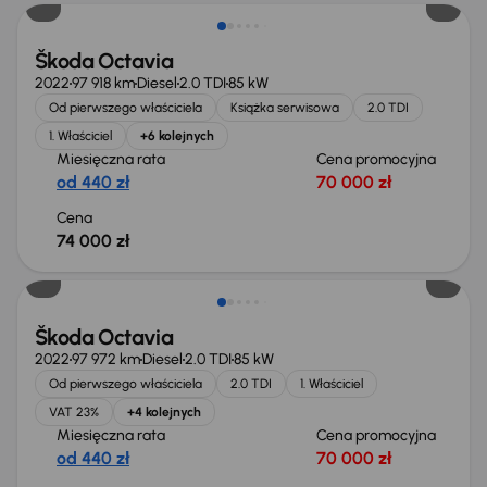
Škoda Octavia
2022
97 918 km
Diesel
2.0 TDI
85 kW
Od pierwszego właściciela
Książka serwisowa
2.0 TDI
1. Właściciel
+6 kolejnych
Miesięczna rata
Cena promocyjna
od 440 zł
70 000 zł
Cena
74 000 zł
Możliwość odliczenia VAT
Škoda Octavia
2022
97 972 km
Diesel
2.0 TDI
85 kW
Od pierwszego właściciela
2.0 TDI
1. Właściciel
VAT 23%
+4 kolejnych
Miesięczna rata
Cena promocyjna
od 440 zł
70 000 zł