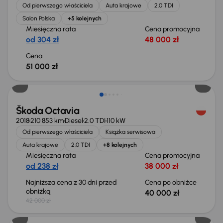
Od pierwszego właściciela
Auta krajowe
2.0 TDI
Salon Polska
+5 kolejnych
Miesięczna rata
Cena promocyjna
od 304 zł
48 000 zł
Cena
51 000 zł
Taniej o 2 000 zł
Škoda Octavia
2018
210 853 km
Diesel
2.0 TDI
110 kW
Od pierwszego właściciela
Książka serwisowa
Auta krajowe
2.0 TDI
+8 kolejnych
Miesięczna rata
Cena promocyjna
od 238 zł
38 000 zł
Najniższa cena z 30 dni przed
Cena po obniżce
obniżką
40 000 zł
42 000 zł
Taniej o 1 000 zł