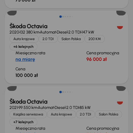
Škoda Octavia
2020
132 380 km
Automat
Diesel
2.0 TDI
147 kW
Auta krajowe
2.0 TDI
Salon Polska
200 KM
+6 kolejnych
Miesięczna rata
Cena promocyjna
na miarę
96 000 zł
Cena
100 000 zł
Możliwość odliczenia VAT
Škoda Octavia
2021
99 550 km
Automat
Diesel
2.0 TDI
85 kW
Książka serwisowa
Auta krajowe
2.0 TDI
Salon Polska
+7 kolejnych
Miesięczna rata
Cena promocyjna