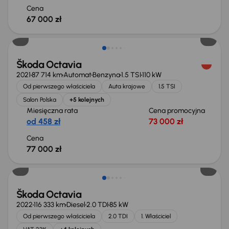
Cena
67 000 zł
Możliwość odliczenia VAT
Škoda Octavia
2021
87 714 km
Automat
Benzyna
1.5 TSI
110 kW
Od pierwszego właściciela
Auta krajowe
1.5 TSI
Salon Polska
+5 kolejnych
Miesięczna rata
Cena promocyjna
od 458 zł
73 000 zł
Cena
77 000 zł
Możliwość odliczenia VAT
Škoda Octavia
2022
116 333 km
Diesel
2.0 TDI
85 kW
Od pierwszego właściciela
2.0 TDI
1. Właściciel