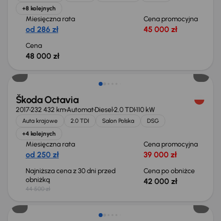
+8 kolejnych
Miesięczna rata
Cena promocyjna
od 286 zł
45 000 zł
Cena
48 000 zł
Taniej o 2 500 zł
Škoda Octavia
2017
232 432 km
Automat
Diesel
2.0 TDI
110 kW
Auta krajowe
2.0 TDI
Salon Polska
DSG
+4 kolejnych
Miesięczna rata
Cena promocyjna
od 250 zł
39 000 zł
Najniższa cena z 30 dni przed
Cena po obniżce
obniżką
42 000 zł
44 500 zł
Świeżo skupione