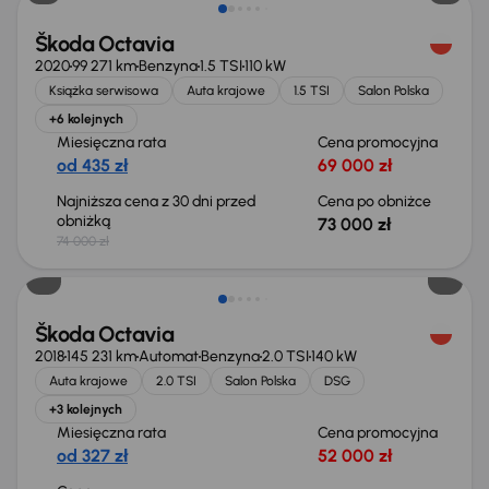
Škoda Octavia
2020
99 271 km
Benzyna
1.5 TSI
110 kW
Książka serwisowa
Auta krajowe
1.5 TSI
Salon Polska
+6 kolejnych
Miesięczna rata
Cena promocyjna
od 435 zł
69 000 zł
Najniższa cena z 30 dni przed
Cena po obniżce
obniżką
73 000 zł
74 000 zł
Škoda Octavia
2018
145 231 km
Automat
Benzyna
2.0 TSI
140 kW
Auta krajowe
2.0 TSI
Salon Polska
DSG
+3 kolejnych
Miesięczna rata
Cena promocyjna
od 327 zł
52 000 zł