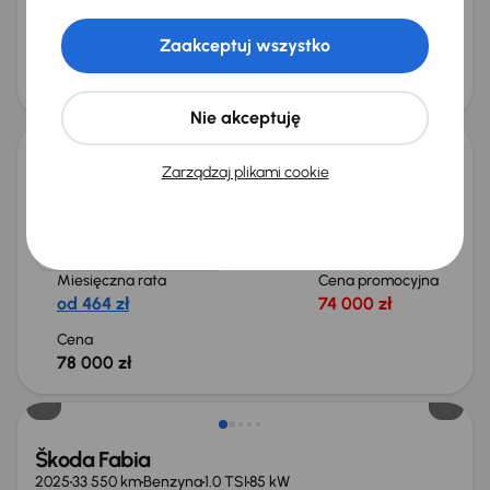
Miesięczna rata
Cena promocyjna
od 354 zł
56 500 zł
Zaakceptuj wszystko
Cena
59 500 zł
Od nowego taniej o 15 700 zł
Nie akceptuję
Zarządzaj plikami cookie
Škoda Fabia
2024
34 202 km
Automat
Benzyna
1.0 TSI
85 kW
Od pierwszego właściciela
Książka serwisowa
1.0 TSI
1. Właściciel
+7 kolejnych
Miesięczna rata
Cena promocyjna
od 464 zł
74 000 zł
Cena
78 000 zł
Świeżo skupione
Škoda Fabia
2025
33 550 km
Benzyna
1.0 TSI
85 kW