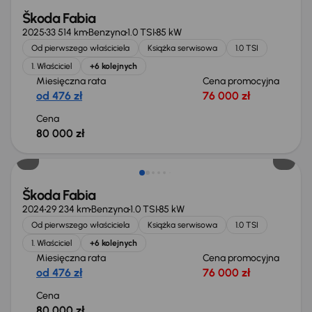
Škoda Fabia
2025
33 514 km
Benzyna
1.0 TSI
85 kW
Od pierwszego właściciela
Książka serwisowa
1.0 TSI
1. Właściciel
+6 kolejnych
Miesięczna rata
Cena promocyjna
od 476 zł
76 000 zł
Cena
80 000 zł
Możliwość odliczenia VAT
Škoda Fabia
2024
29 234 km
Benzyna
1.0 TSI
85 kW
Od pierwszego właściciela
Książka serwisowa
1.0 TSI
1. Właściciel
+6 kolejnych
Miesięczna rata
Cena promocyjna
od 476 zł
76 000 zł
Cena
80 000 zł