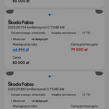
85 000 zł
Świeżo skupione
Škoda Fabia
2025
28 754 km
Benzyna
1.0 TSI
85 kW
Od pierwszego właściciela
Książka serwisowa
1.0 TSI
1. Właściciel
+6 kolejnych
Miesięczna rata
Cena promocyjna
od 494 zł
79 000 zł
Cena
83 000 zł
Od nowego taniej o 13 600 zł
Škoda Fabia
2025
29 830 km
Benzyna
1.0 TSI
85 kW
Od pierwszego właściciela
Książka serwisowa
1.0 TSI
1. Właściciel
+6 kolejnych
Miesięczna rata
Cena promocyjna