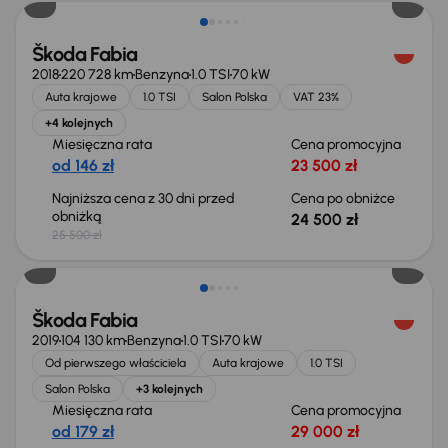
Škoda Fabia
2018
220 728 km
Benzyna
1.0 TSI
70 kW
Auta krajowe
1.0 TSI
Salon Polska
VAT 23%
+4 kolejnych
Miesięczna rata
Cena promocyjna
od 146 zł
23 500 zł
Najniższa cena z 30 dni przed
Cena po obniżce
obniżką
24 500 zł
25 500 zł
Škoda Fabia
2019
104 130 km
Benzyna
1.0 TSI
70 kW
Od pierwszego właściciela
Auta krajowe
1.0 TSI
Salon Polska
+3 kolejnych
Miesięczna rata
Cena promocyjna
od 179 zł
29 000 zł