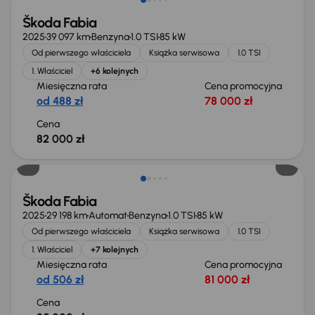
Škoda Fabia
2025
39 097 km
Benzyna
1.0 TSI
85 kW
Od pierwszego właściciela
Książka serwisowa
1.0 TSI
1. Właściciel
+6 kolejnych
Miesięczna rata
Cena promocyjna
od 488 zł
78 000 zł
Cena
82 000 zł
Od nowego taniej o 10 800 zł
Škoda Fabia
2025
29 198 km
Automat
Benzyna
1.0 TSI
85 kW
Od pierwszego właściciela
Książka serwisowa
1.0 TSI
1. Właściciel
+7 kolejnych
Miesięczna rata
Cena promocyjna
od 506 zł
81 000 zł
Cena