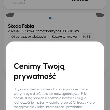
69 000 zł
Od nowego taniej o 15 700 zł
Škoda Fabia
2024
37 327 km
Automat
Benzyna
1.0 TSI
85 kW
Od pierwszego właściciela
Książka serwisowa
1.0 TSI
1. Właściciel
+7 kolejnych
Miesięczna rata
Cena promocyjna
od 464 zł
74 000 zł
Cena
Cenimy Twoją
78 000 zł
Możliwość odliczenia VAT
prywatność
Škoda Fabia
Używamy plików cookie, aby przeglądanie naszej
2021
71 457 km
Benzyna
1.0 TSI
81 kW
witryny było dla Ciebie jak najwygodniejsze. Pliki
cookie służą nam do ulepszania naszych usług, a
Auta krajowe
1.0 TSI
Salon Polska
VAT 23%
jednocześnie możemy lepiej oferować Ci treści, które
+4 kolejnych
mogą być dla Ciebie interesujące i przydatne.