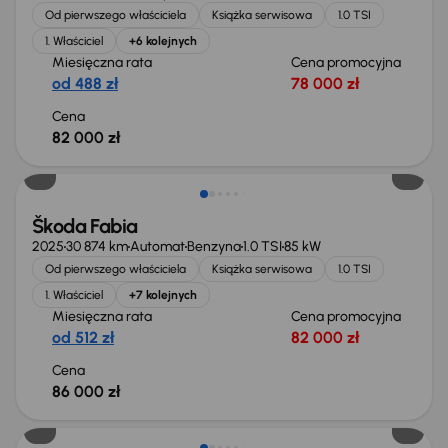
Od pierwszego właściciela
Książka serwisowa
1.0 TSI
1. Właściciel
+6 kolejnych
Miesięczna rata
Cena promocyjna
od 488 zł
78 000 zł
Cena
82 000 zł
Świeżo skupione
Škoda Fabia
2025
30 874 km
Automat
Benzyna
1.0 TSI
85 kW
Od pierwszego właściciela
Książka serwisowa
1.0 TSI
1. Właściciel
+7 kolejnych
Miesięczna rata
Cena promocyjna
od 512 zł
82 000 zł
Cena
86 000 zł
Możliwość odliczenia VAT