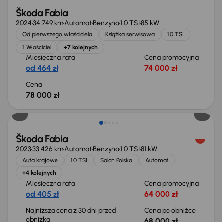
Škoda Fabia
2024
34 749 km
Automat
Benzyna
1.0 TSI
85 kW
Od pierwszego właściciela
Książka serwisowa
1.0 TSI
1. Właściciel
+7 kolejnych
Miesięczna rata
Cena promocyjna
od 464 zł
74 000 zł
Cena
78 000 zł
Taniej o 1 000 zł
Škoda Fabia
2023
33 426 km
Automat
Benzyna
1.0 TSI
81 kW
Auta krajowe
1.0 TSI
Salon Polska
Automat
+4 kolejnych
Miesięczna rata
Cena promocyjna
od 405 zł
64 000 zł
Najniższa cena z 30 dni przed
Cena po obniżce
obniżką
68 000 zł