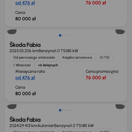
od 476 zł
76 000 zł
Cena
80 000 zł
Możliwość odliczenia VAT
Škoda Fabia
2025
33 206 km
Benzyna
1.0 TSI
85 kW
Od pierwszego właściciela
Książka serwisowa
1.0 TSI
1. Właściciel
+6 kolejnych
Miesięczna rata
Cena promocyjna
od 476 zł
76 000 zł
Cena
80 000 zł
Od nowego taniej o 10 700 zł
Škoda Fabia
2024
29 413 km
Automat
Benzyna
1.0 TSI
85 kW