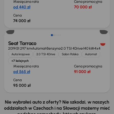
Miesięczna rata
Cena promocyjna
od 440 zł
70 000 zł
Cena
74 000 zł
Możliwość odliczenia VAT
Seat Tarraco
2019
131 297 km
Automat
Benzyna
2.0 TSI 4Drive
140 kW
4x4
Auta krajowe
2.0 TSI 4Drive
Salon Polska
Automat
+7 kolejnych
Miesięczna rata
Cena promocyjna
od 565 zł
91 000 zł
Cena
95 000 zł
Nie wybrałeś auto z oferty? Nie szkodzi, w naszych
oddziałach w Czechach i na Słowacji możemy mieć