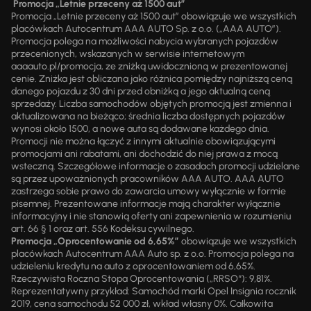
Promocja „Letnie przeceny aż 1500 aut”
Promocja „Letnie przeceny aż 1500 aut” obowiązuje we wszystkich
placówkach Autocentrum AAA AUTO Sp. z o.o. („AAA AUTO”).
Promocja polega na możliwości nabycia wybranych pojazdów
przecenionych, wskazanych w serwisie internetowym
aaaauto.pl/promocja, ze zniżką uwidocznioną w prezentowanej
cenie. Zniżka jest obliczana jako różnica pomiędzy najniższą ceną
danego pojazdu z 30 dni przed obniżką a jego aktualną ceną
sprzedaży. Liczba samochodów objętych promocją jest zmienna i
aktualizowana na bieżąco; średnia liczba dostępnych pojazdów
wynosi około 1500, a nowe auta są dodawane każdego dnia.
Promocji nie można łączyć z innymi aktualnie obowiązującymi
promocjami ani rabatami, ani dochodzić do niej prawa z mocą
wsteczną. Szczegółowe informacje o zasadach promocji udzielane
są przez upoważnionych pracowników AAA AUTO. AAA AUTO
zastrzega sobie prawo do zawarcia umowy wyłącznie w formie
pisemnej. Prezentowane informacje mają charakter wyłącznie
informacyjny i nie stanowią oferty ani zapewnienia w rozumieniu
art. 66 § 1 oraz art. 556 Kodeksu cywilnego.
Promocja „Oprocentowanie od 6,65%”
obowiązuje we wszystkich
placówkach Autocentrum AAA Auto sp. z o.o. Promocja polega na
udzieleniu kredytu na auto z oprocentowaniem od 6,65%.
Rzeczywista Roczna Stopa Oprocentowania („RRSO“): 9,81%.
Reprezentatywny przykład: Samochód marki Opel Insignia rocznik
2019, cena samochodu 52 000 zł, wkład własny 0%. Całkowita