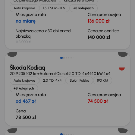
Od pierwszego właściciela
Książka serwisowa
Auta krajowe
1.5 TSI m-HEV
+8 kolejnych
Miesięczna rata
Cena promocyjna
na miarę
136 000 zł
Najniższa cena z 30 dni przed
Cena po obniżce
obniżką
140 000 zł
143 000 zł
Możliwość odliczenia VAT
Škoda Kodiaq
2019
235 102 km
Automat
Diesel
2.0 TDI 4x4
140 kW
4x4
Auta krajowe
2.0 TDI 4x4
Salon Polska
190 KM
+8 kolejnych
Miesięczna rata
Cena promocyjna
od 467 zł
74 500 zł
Cena
78 500 zł