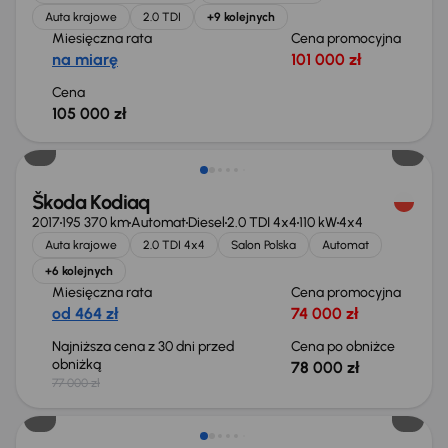
Auta krajowe
2.0 TDI
+9 kolejnych
Miesięczna rata
Cena promocyjna
na miarę
101 000 zł
Cena
105 000 zł
Świeżo skupione
Škoda Kodiaq
2017
195 370 km
Automat
Diesel
2.0 TDI 4x4
110 kW
4x4
Auta krajowe
2.0 TDI 4x4
Salon Polska
Automat
+6 kolejnych
Miesięczna rata
Cena promocyjna
od 464 zł
74 000 zł
Najniższa cena z 30 dni przed
Cena po obniżce
obniżką
78 000 zł
77 000 zł
Taniej o 1 500 zł