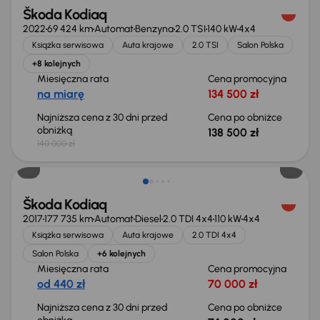
Škoda Kodiaq
2022
69 424 km
Automat
Benzyna
2.0 TSI
140 kW
4x4
Książka serwisowa
Auta krajowe
2.0 TSI
Salon Polska
+8 kolejnych
Miesięczna rata
Cena promocyjna
na miarę
134 500 zł
Najniższa cena z 30 dni przed
Cena po obniżce
obniżką
138 500 zł
140 000 zł
Taniej o 1 000 zł
Škoda Kodiaq
2017
177 735 km
Automat
Diesel
2.0 TDI 4x4
110 kW
4x4
Książka serwisowa
Auta krajowe
2.0 TDI 4x4
Salon Polska
+6 kolejnych
Miesięczna rata
Cena promocyjna
od 440 zł
70 000 zł
Najniższa cena z 30 dni przed
Cena po obniżce