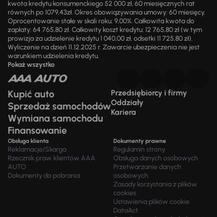
kwota kredytu konsumenckiego 52 000 zł, 60 miesięcznych rat
równych po 1079,43zł. Okres obowiązywania umowy: 60 miesięcy.
Oprocentowanie stałe w skali roku: 9,00%. Całkowita kwota do
zapłaty: 64 765,80 zł. Całkowity koszt kredytu: 12 765,80 zł (w tym
prowizja za udzielenie kredytu 1 040,00 zł, odsetki 11 725,80 zł).
Wyliczenie na dzień 11.12.2025 r. Zawarcie ubezpieczenia nie jest
warunkiem udzielenia kredytu.
Pokaż wszystko
Kupić auto
Przedsiębiorcy i firmy
Oddziały
Sprzedaż samochodów
Kariera
Wymiana samochodu
Finansowanie
Obsługa klienta
Dokumenty prawne
Reklamacje/Skarga
Regulamin strony
Rzecznik praw klientów AAA
Obsługa danych osobowych
AUTO
Przetwarzanie danych
Dokumenty do pobrania
osobowych
Zasady korzystania z plików
cookies
Ustawienia plików cookie
DataAct