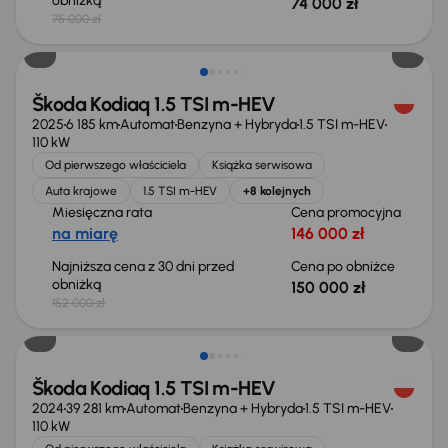
obniżką
74 000 zł
75 000 zł
Taniej o 2 000 zł
Škoda Kodiaq 1.5 TSI m-HEV
2025
6 185 km
Automat
Benzyna + Hybryda
1.5 TSI m-HEV
110 kW
Od pierwszego właściciela
Książka serwisowa
Auta krajowe
1.5 TSI m-HEV
+8 kolejnych
Miesięczna rata
Cena promocyjna
na miarę
146 000 zł
Najniższa cena z 30 dni przed
Cena po obniżce
obniżką
150 000 zł
152 000 zł
Taniej o 3 000 zł
Škoda Kodiaq 1.5 TSI m-HEV
2024
39 281 km
Automat
Benzyna + Hybryda
1.5 TSI m-HEV
110 kW