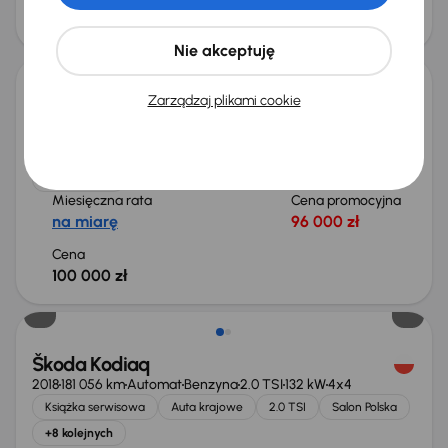
Cena
70 000 zł
Możliwość odliczenia VAT
Nie akceptuję
Zarządzaj plikami cookie
Škoda Kodiaq
2022
121 575 km
Automat
Benzyna
1.5 TSI
110 kW
Auta krajowe
1.5 TSI
Salon Polska
Automat
+7 kolejnych
Miesięczna rata
Cena promocyjna
na miarę
96 000 zł
Cena
100 000 zł
Škoda Kodiaq
2018
181 056 km
Automat
Benzyna
2.0 TSI
132 kW
4x4
Książka serwisowa
Auta krajowe
2.0 TSI
Salon Polska
+8 kolejnych