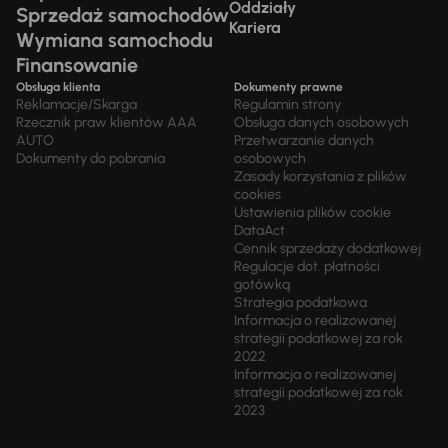
Oddziały
Sprzedaż samochodów
Kariera
Wymiana samochodu
Finansowanie
Obsługa klienta
Dokumenty prawne
Reklamacje/Skarga
Regulamin strony
Rzecznik praw klientów AAA
Obsługa danych osobowych
AUTO
Przetwarzanie danych
Dokumenty do pobrania
osobowych
Zasady korzystania z plików
cookies
Ustawienia plików cookie
DataAct
Cennik sprzedaży dodatkowej
Regulacje dot. płatności
gotówką
Strategia podatkowa
Informacja o realizowanej
strategii podatkowej za rok
2022
Informacja o realizowanej
strategii podatkowej za rok
2023