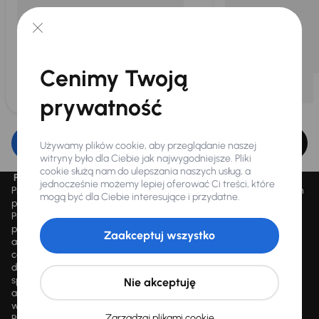
Cenimy Twoją
prywatność
Edytuj filtr
Używamy plików cookie, aby przeglądanie naszej
witryny było dla Ciebie jak najwygodniejsze. Pliki
cookie służą nam do ulepszania naszych usług, a
Promocja „Letnie przeceny aż 1500 aut”
jednocześnie możemy lepiej oferować Ci treści, które
Promocja „Letnie przeceny aż 1500 aut” obowiązuje we wszystkich
mogą być dla Ciebie interesujące i przydatne.
placówkach Autocentrum AAA AUTO Sp. z o.o. („AAA AUTO”).
Promocja polega na możliwości nabycia wybranych pojazdów
przecenionych, wskazanych w serwisie internetowym
Zaakceptuj wszystko
aaaauto.pl/promocja, ze zniżką uwidocznioną w prezentowanej
cenie. Zniżka jest obliczana jako różnica pomiędzy najniższą ceną
danego pojazdu z 30 dni przed obniżką a jego aktualną ceną
sprzedaży. Liczba samochodów objętych promocją jest zmienna i
Nie akceptuję
aktualizowana na bieżąco; średnia liczba dostępnych pojazdów
wynosi około 1500, a nowe auta są dodawane każdego dnia.
Zarządzaj plikami cookie
Promocji nie można łączyć z innymi aktualnie obowiązującymi