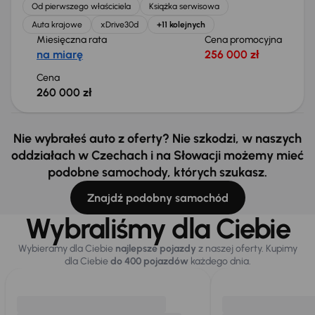
Od pierwszego właściciela
Książka serwisowa
Auta krajowe
xDrive30d
+11 kolejnych
Miesięczna rata
Cena promocyjna
na miarę
256 000 zł
Cena
260 000 zł
Nie wybrałeś auto z oferty? Nie szkodzi, w naszych
oddziałach w Czechach i na Słowacji możemy mieć
podobne samochody, których szukasz.
Znajdź podobny samochód
Wybraliśmy dla Ciebie
Wybieramy dla Ciebie
najlepsze pojazdy
z naszej oferty. Kupimy
dla Ciebie
do 400 pojazdów
każdego dnia.