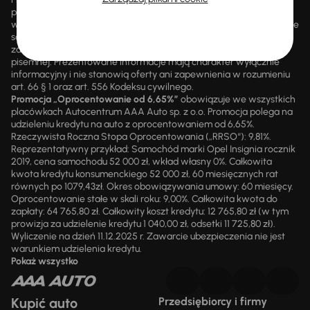
promocjami ani rabatami, ani dochodzić do niej prawa z mocą
wsteczną. Szczegółowe informacje o zasadach promocji udzielane
są przez upoważnionych pracowników AAA AUTO. AAA AUTO
zastrzega sobie prawo do zawarcia umowy wyłącznie w formie
pisemnej. Prezentowane informacje mają charakter wyłącznie
informacyjny i nie stanowią oferty ani zapewnienia w rozumieniu
art. 66 § 1 oraz art. 556 Kodeksu cywilnego.
Promocja „Oprocentowanie od 6,65%”
obowiązuje we wszystkich
placówkach Autocentrum AAA Auto sp. z o.o. Promocja polega na
udzieleniu kredytu na auto z oprocentowaniem od 6,65%.
Rzeczywista Roczna Stopa Oprocentowania („RRSO“): 9,81%.
Reprezentatywny przykład: Samochód marki Opel Insignia rocznik
2019, cena samochodu 52 000 zł, wkład własny 0%. Całkowita
kwota kredytu konsumenckiego 52 000 zł, 60 miesięcznych rat
równych po 1079,43zł. Okres obowiązywania umowy: 60 miesięcy.
Oprocentowanie stałe w skali roku: 9,00%. Całkowita kwota do
zapłaty: 64 765,80 zł. Całkowity koszt kredytu: 12 765,80 zł (w tym
prowizja za udzielenie kredytu 1 040,00 zł, odsetki 11 725,80 zł).
Wyliczenie na dzień 11.12.2025 r. Zawarcie ubezpieczenia nie jest
warunkiem udzielenia kredytu.
Pokaż wszystko
Kupić auto
Przedsiębiorcy i firmy