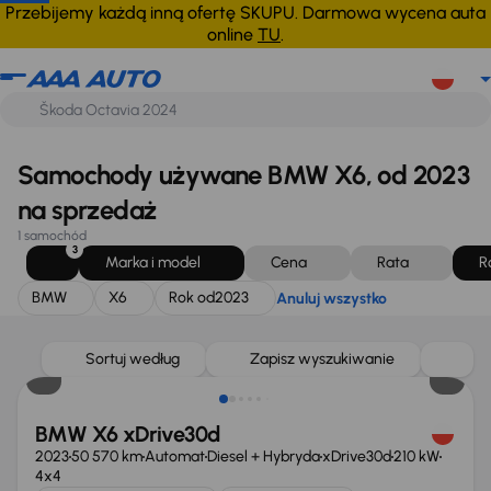
BMW
X6
Rok od
2023
Anuluj wszystko
Przebijemy każdą inną ofertę SKUPU. Darmowa wycena auta
online
TU
.
Samochody używane BMW X6, od 2023
na sprzedaż
1 samochód
3
Marka i model
Cena
Rata
R
BMW
X6
Rok od
2023
Anuluj wszystko
Sortuj według
Zapisz wyszukiwanie
BMW X6 xDrive30d
2023
50 570 km
Automat
Diesel + Hybryda
xDrive30d
210 kW
4x4