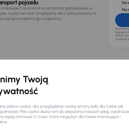
ansport pojazdu
Na 
li interesuje Cię konkretny samochód gdziekolwiek w
Na 
opie, wyślij nam link! Znajdziemy dla Ciebie podobny w
sce lub sprowadzimy go z zagranicy.
Zwracamy u
zagwaranto
874/15, Či
osobowe z
o 12 700 zł
 samochody z innych rynków
nimy Twoją
usso
ywatność
60 km
Automat
Diesel
l AWD
149 kW
4x4
serwisowa
2.2 Diesel AWD
y plików cookie, aby przeglądanie naszej witryny było dla Ciebie jak
czna rata
Cena
odniejsze. Pliki cookie służą nam do ulepszania naszych usług, a jednocz
promocyjna
arę
 lepiej oferować Ci treści, które mogą być dla Ciebie interesujące i
124 700 zł
atne.