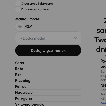
Gwarancja fabryczna
Z niskim spalaniem
Marka i model
KGM
sa
Two
Dodaj model
dni
Dodaj więcej marek
Po
Cena
ws
Rata
Spr
Rok
sku
odk
Przebieg
Ni
Paliwo
Zad
Nadwozie
Jes
Kategoria
- 21
800
Skrzynia biegów