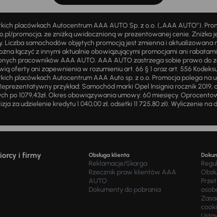
stkich placówkach Autocentrum AAA AUTO Sp. z o.o. („AAA AUTO”). Pr
pl/promocja, ze zniżką uwidocznioną w prezentowanej cenie. Zniżka je
ży. Liczba samochodów objętych promocją jest zmienna i aktualizowana 
ożna łączyć z innymi aktualnie obowiązującymi promocjami ani rabatam
żnionych pracowników AAA AUTO. AAA AUTO zastrzega sobie prawo do 
ią oferty ani zapewnienia w rozumieniu art. 66 § 1 oraz art. 556 Kodeks
ich placówkach Autocentrum AAA Auto sp. z o.o. Promocja polega na ud
eprezentatywny przykład: Samochód marki Opel Insignia rocznik 2019, 
ch po 1079,43zł. Okres obowiązywania umowy: 60 miesięcy. Oprocentowan
zja za udzielenie kredytu 1 040,00 zł, odsetki 11 725,80 zł). Wyliczenie n
orcy i firmy
Obsługa klienta
Doku
Reklamacje/Skarga
Regu
Rzecznik praw klientów AAA
Obsł
AUTO
Prze
Dokumenty do pobrania
osob
Zasad
cook
Usta