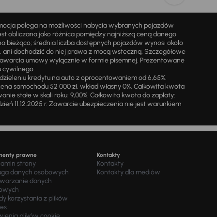
omocja polega na możliwości nabycia wybranych pojazdów
st obliczana jako różnica pomiędzy najniższą ceną danego
na bieżąco; średnia liczba dostępnych pojazdów wynosi około
i, ani dochodzić do niej prawa z mocą wsteczną. Szczegółowe
zawarcia umowy wyłącznie w formie pisemnej. Prezentowane
u cywilnego.
zieleniu kredytu na auto z oprocentowaniem od 6,65%.
cena samochodu 52 000 zł, wkład własny 0%. Całkowita kwota
ie stałe w skali roku: 9,00%. Całkowita kwota do zapłaty:
a dzień 11.12.2025 r. Zawarcie ubezpieczenia nie jest warunkiem
menty prawne
Kontakty
lamin strony
Kontakty
uga danych osobowych
Kontakty dla mediów
twarzanie danych
owych
y korzystania z plików
ies
wienia plików cookie