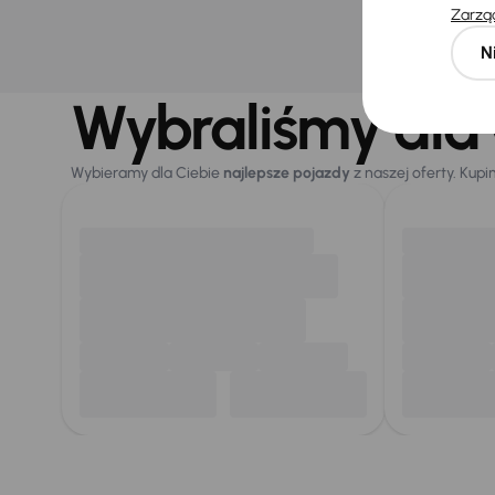
Najniż
Zarząd
30 dni
obniż
N
146 200 
Wybraliśmy dla 
Wybieramy dla Ciebie
najlepsze pojazdy
z naszej oferty. Kupi