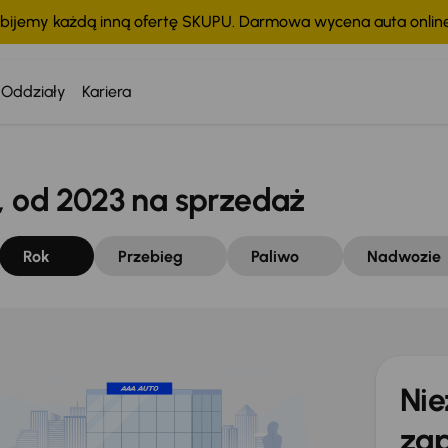
bijemy każdą inną ofertę SKUPU. Darmowa wycena auta onli
Oddziały
Kariera
od 2023 na sprzedaż
Rok
Przebieg
Paliwo
Nadwozie
Nie
zap