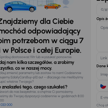
W
Opis 
Znajdziemy dla Ciebie
Opi
mochód odpowiadający
im potrzebom w ciągu 7
 w Polsce i całej Europie.
Spróbuj dostosować filtr lub wyszukać ponownie.
Link
daj nam kilka szczegółów, a zrobimy
Dane 
zystko, co w naszej mocy.
óbuj zmienić parametry lub zostaw to nam! Codziennie
Imię
pujemy [[dailyCarsBuy-pl]] aut – dlaczego nie mielibyśmy
upić właśnie Twojego?
e znalazłeś tego, czego szukałeś?
zwoń do nas bezpłatnie, a chętnie Ci pomożemy.
teśmy do Twojej dyspozycji codziennie w godzinach 8:00
E-m
:00
 033 000
Chcę o