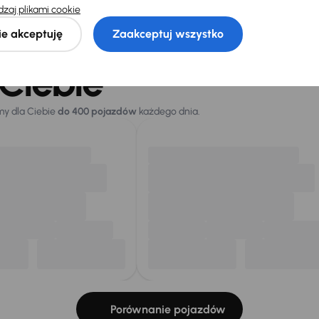
sza cena z
Cena po obniżce
zaj plikami cookie
 przed
133 500 zł
ką
ie akceptuję
Zaakceptuj wszystko
zł
Ciebie
my dla Ciebie
do 400 pojazdów
każdego dnia.
Porównanie pojazdów