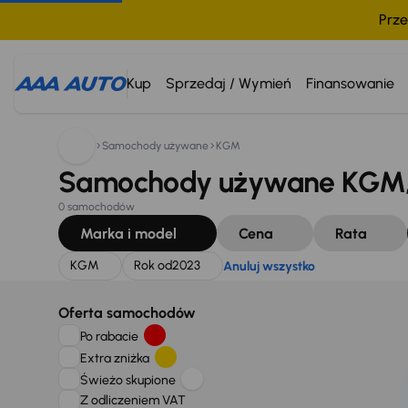
Prze
Szukam:
KGM
Rok od
2023
Anuluj wszystko
Kup
Sprzedaj / Wymień
Finansowanie
Samochody używane
KGM
Samochody używane KGM, 
0 samochodów
Marka i model
Cena
Rata
KGM
Rok od
2023
Anuluj wszystko
Oferta samochodów
Po rabacie
Extra zniżka
Świeżo skupione
Z odliczeniem VAT