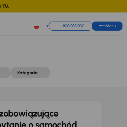
ne
TU
.
Sortuj według
Zapisz wyszukiwanie
800 033 000
Menu
Kategoria
zobowiązujące
ytanie o samochód