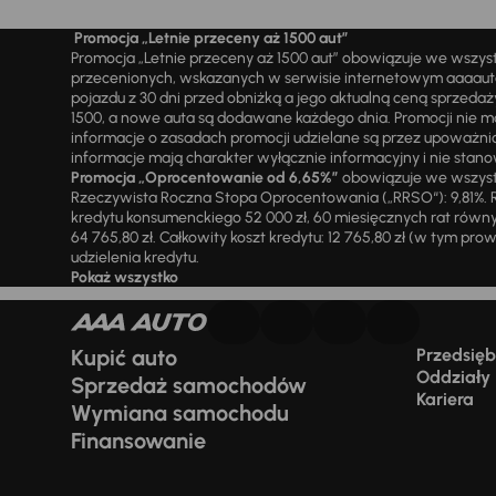
Promocja „Letnie przeceny aż 1500 aut”
Promocja „Letnie przeceny aż 1500 aut” obowiązuje we wszy
przecenionych, wskazanych w serwisie internetowym aaaauto.
pojazdu z 30 dni przed obniżką a jego aktualną ceną sprzeda
1500, a nowe auta są dodawane każdego dnia. Promocji nie m
informacje o zasadach promocji udzielane są przez upowa
informacje mają charakter wyłącznie informacyjny i nie stanow
Promocja „Oprocentowanie od 6,65%”
obowiązuje we wszystk
Rzeczywista Roczna Stopa Oprocentowania („RRSO“): 9,81%. R
kredytu konsumenckiego 52 000 zł, 60 miesięcznych rat równy
64 765,80 zł. Całkowity koszt kredytu: 12 765,80 zł (w tym prowi
udzielenia kredytu.
Pokaż wszystko
Kupić auto
Przedsiębi
Oddziały
Sprzedaż samochodów
Kariera
Wymiana samochodu
Finansowanie