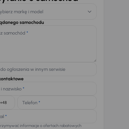
ybierz markę i model
żądanego samochodu
sz samochód
*
 do ogłoszenia w innym serwisie
kontaktowe
 i nazwisko
*
Telefon
*
+48
ail
*
trzymywać informacje o ofertach rabatowych